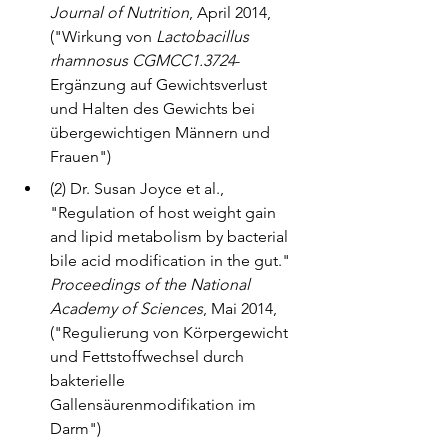
Journal of Nutrition
, April 2014, 
("Wirkung von 
Lactobacillus 
rhamnosus CGMCC1.3724
-
Ergänzung auf Gewichtsverlust 
und Halten des Gewichts bei 
übergewichtigen Männern und 
Frauen")
(2) Dr. Susan Joyce et al., 
"Regulation of host weight gain 
and lipid metabolism by bacterial 
bile acid modification in the gut." 
Proceedings of the National 
Academy of Sciences
, Mai 2014, 
("Regulierung von Körpergewicht 
und Fettstoffwechsel durch 
bakterielle 
Gallensäurenmodifikation im 
Darm")