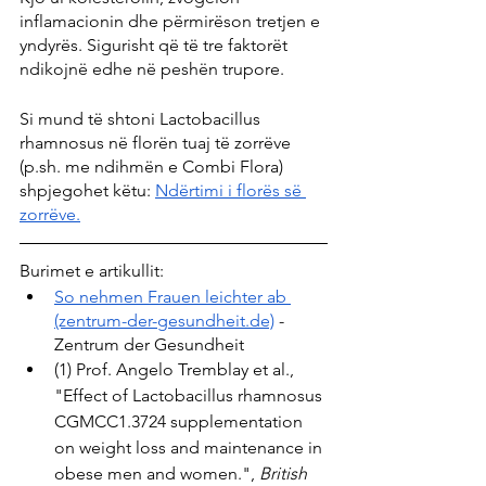
inflamacionin dhe përmirëson tretjen e 
yndyrës. Sigurisht që të tre faktorët 
ndikojnë edhe në peshën trupore.
Si mund të shtoni Lactobacillus 
rhamnosus në florën tuaj të zorrëve 
(p.sh. me ndihmën e Combi Flora) 
shpjegohet këtu: 
Ndërtimi i florës së 
zorrëve.
Burimet e artikullit:
So nehmen Frauen leichter ab 
(zentrum-der-gesundheit.de)
 - 
Zentrum der Gesundheit
(1) Prof. Angelo Tremblay et al., 
"Effect of Lactobacillus rhamnosus 
CGMCC1.3724 supplementation 
on weight loss and maintenance in 
obese men and women.", 
British 