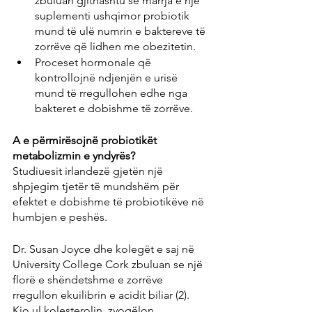
zbuluan gjithashtu se marrja e një 
suplementi ushqimor probiotik 
mund të ulë numrin e baktereve të 
zorrëve që lidhen me obezitetin.
Proceset hormonale që 
kontrollojnë ndjenjën e urisë 
mund të rregullohen edhe nga 
bakteret e dobishme të zorrëve.
A e përmirësojnë probiotikët 
metabolizmin e yndyrës?
Studiuesit irlandezë gjetën një 
shpjegim tjetër të mundshëm për 
efektet e dobishme të probiotikëve në 
humbjen e peshës.
Dr. Susan Joyce dhe kolegët e saj në 
University College Cork zbuluan se një 
florë e shëndetshme e zorrëve 
rregullon ekuilibrin e acidit biliar (2). 
Kjo ul kolesterolin, zvogëlon 