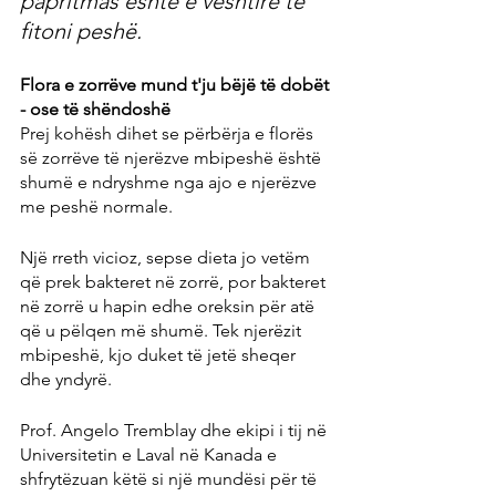
papritmas është e vështirë të 
fitoni peshë.
Flora e zorrëve mund t'ju bëjë të dobët 
- ose të shëndoshë
Prej kohësh dihet se përbërja e florës 
së zorrëve të njerëzve mbipeshë është 
shumë e ndryshme nga ajo e njerëzve 
me peshë normale.
Një rreth vicioz, sepse dieta jo vetëm 
që prek bakteret në zorrë, por bakteret 
në zorrë u hapin edhe oreksin për atë 
që u pëlqen më shumë. Tek njerëzit 
mbipeshë, kjo duket të jetë sheqer 
dhe yndyrë.
Prof. Angelo Tremblay dhe ekipi i tij në 
Universitetin e Laval në Kanada e 
shfrytëzuan këtë si një mundësi për të 