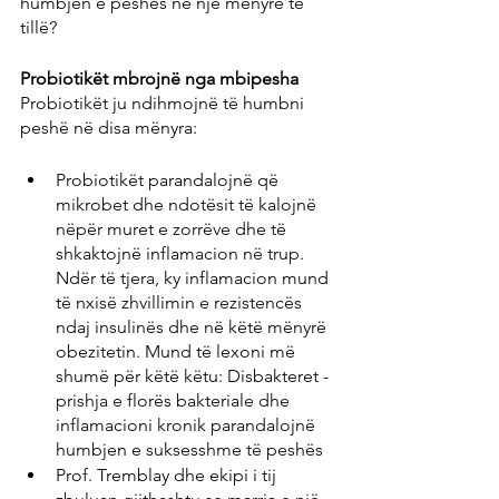
humbjen e peshës në një mënyrë të 
tillë?
Probiotikët mbrojnë nga mbipesha
Probiotikët ju ndihmojnë të humbni 
peshë në disa mënyra:
Probiotikët parandalojnë që 
mikrobet dhe ndotësit të kalojnë 
nëpër muret e zorrëve dhe të 
shkaktojnë inflamacion në trup. 
Ndër të tjera, ky inflamacion mund 
të nxisë zhvillimin e rezistencës 
ndaj insulinës dhe në këtë mënyrë 
obezitetin. Mund të lexoni më 
shumë për këtë këtu: Disbakteret - 
prishja e florës bakteriale dhe 
inflamacioni kronik parandalojnë 
humbjen e suksesshme të peshës
Prof. Tremblay dhe ekipi i tij 