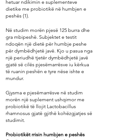
hetuar ndikimin e suplementeve 
dietike me probiotikë në humbjen e 
peshës (1).
Në studim morën pjesë 125 burra dhe 
gra mbipeshë. Subjektet e testit 
ndoqën një dietë për humbje peshe 
për dymbëdhjetë javë. Kjo u pasua nga 
një periudhë tjetër dymbëdhjetë javë 
gjatë së cilës pjesëmarrësve iu kërkua 
të ruanin peshën e tyre nëse ishte e 
mundur.
Gjysma e pjesëmarrësve në studim 
morën një suplement ushqimor me 
probiotikë të llojit Lactobacillus 
rhamnosus gjatë gjithë kohëzgjatjes së 
studimit.
Probiotikët rrisin humbjen e peshës