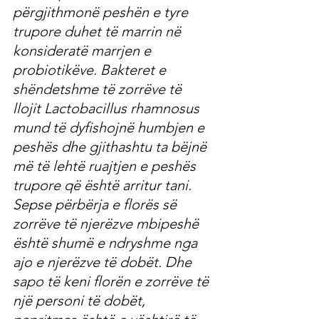
përgjithmonë peshën e tyre 
trupore duhet të marrin në 
konsideratë marrjen e 
probiotikëve. Bakteret e 
shëndetshme të zorrëve të 
llojit Lactobacillus rhamnosus 
mund të dyfishojnë humbjen e 
peshës dhe gjithashtu ta bëjnë 
më të lehtë ruajtjen e peshës 
trupore që është arritur tani. 
Sepse përbërja e florës së 
zorrëve të njerëzve mbipeshë 
është shumë e ndryshme nga 
ajo e njerëzve të dobët. Dhe 
sapo të keni florën e zorrëve të 
një personi të dobët, 