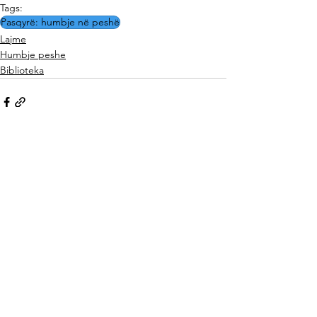
Tags:
Pasqyrë: humbje në peshë
Lajme
Humbje peshe
Biblioteka
See All
Related Posts