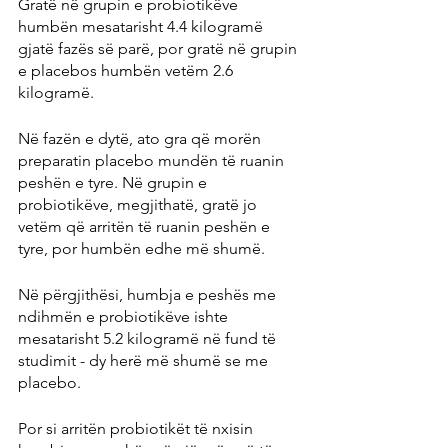
Gratë në grupin e probiotikëve 
humbën mesatarisht 4.4 kilogramë 
gjatë fazës së parë, por gratë në grupin 
e placebos humbën vetëm 2.6 
kilogramë.
Në fazën e dytë, ato gra që morën 
preparatin placebo mundën të ruanin 
peshën e tyre. Në grupin e 
probiotikëve, megjithatë, gratë jo 
vetëm që arritën të ruanin peshën e 
tyre, por humbën edhe më shumë.
Në përgjithësi, humbja e peshës me 
ndihmën e probiotikëve ishte 
mesatarisht 5.2 kilogramë në fund të 
studimit - dy herë më shumë se me 
placebo.
Por si arritën probiotikët të nxisin 