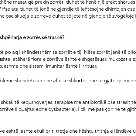
hënë masat që prekin zorrët, duhet të kenë një efekt shërues 
? Pse ata duhet të jenë në gjendje të lehtësojnë dhimbjen ose
he pse skuqja e zorrëve duhet të jetë në gjendje të zvogëlojë 
shpërlarja e zorrës së trashë?
 po aq i shëndetshëm sa zorrët e tij. Nëse zorrët janë të bllok
hta, atëherë flora e zorrëve është e shqetësuar, mukozat e zo
ueshme dhe sistemi imunitar është i irrituar.
obleme shëndetësore në afat të shkurtër dhe të gjatë që mund
shkak të kequshqyerjes, terapisë me antibiotikë ose stresit të 
zorrëve (i quajtur edhe dysbacteria), i cili më pas çon në të gji
ve është jashtë ekuilibrit, tretja dhe kështu thithja e lëndëve 