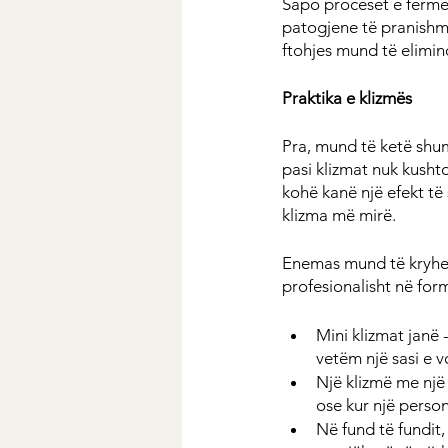
Sapo proceset e fermen
patogjene të pranishme 
ftohjes mund të elimi
Praktika e klizmës
Pra, mund të ketë shum
pasi klizmat nuk kusht
kohë kanë një efekt të 
klizma më mirë.
Enemas mund të kryhen 
profesionalisht në for
Mini klizmat janë 
vetëm një sasi e v
Një klizmë me një
ose kur një person
Në fund të fundit,