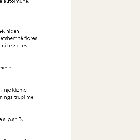
je autoimune.
hë, hiqen 
etshëm të florës 
imi të zorrëve - 
min e 
i një klizmë, 
en nga trupi me 
si p.sh B. 