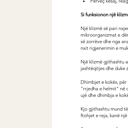
Përveç kësaj, reag
Si funksionon një kliz
Një klizmë së pari nxje
mikroorganizmat e dëm
së zorrëve dhe nga ana t
nxit rigjenerimin e mu
Një klizmë gjithashtu a
jashtëqitjes dhe duke 
Dhimbjet e kokës, për s
"rrjedha e helmit" në 
ujë dhe dhimbja e kok
Kjo gjithashtu mund të 
ftohjet e reja, kanë nj