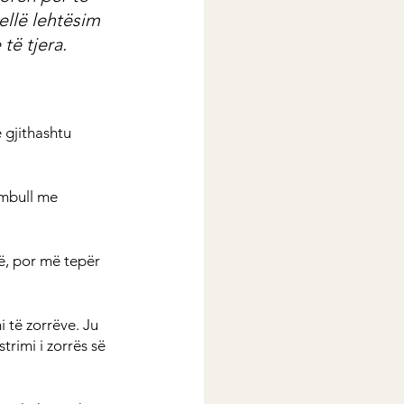
ellë lehtësim 
ë tjera.
 gjithashtu 
embull me 
ë, por më tepër 
i të zorrëve. Ju 
trimi i zorrës së 