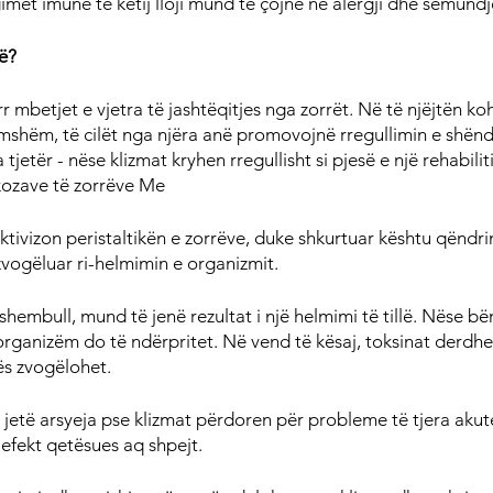
imet imune të këtij lloji mund të çojnë në alergji dhe sëmund
më?
rr mbetjet e vjetra të jashtëqitjes nga zorrët. Në të njëjtën ko
shëm, të cilët nga njëra anë promovojnë rregullimin e shënd
jetër - nëse klizmat kryhen rregullisht si pjesë e një rehabilit
kozave të zorrëve Me
ktivizon peristaltikën e zorrëve, duke shkurtuar kështu qëndri
zvogëluar ri-helmimin e organizmit.
hembull, mund të jenë rezultat i një helmimi të tillë. Nëse bën
organizëm do të ndërpritet. Në vend të kësaj, toksinat derdh
ës zvogëlohet.
jetë arsyeja pse klizmat përdoren për probleme të tjera akute 
ë efekt qetësues aq shpejt.