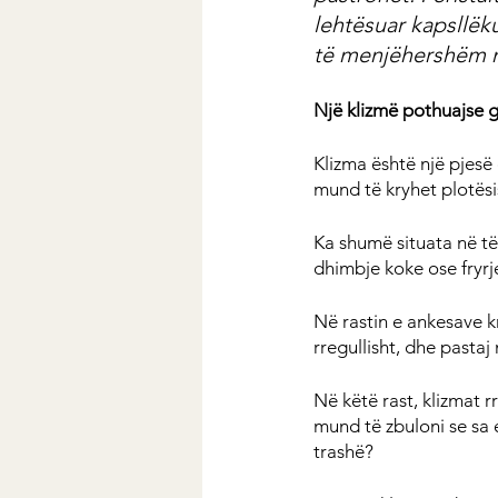
lehtësuar kapsllëku
të menjëhershëm n
Një klizmë pothuajse
Klizma është një pjesë 
mund të kryhet plotësi
Ka shumë situata në të 
dhimbje koke ose fryrj
Në rastin e ankesave k
rregullisht, dhe pastaj
Në këtë rast, klizmat rr
mund të zbuloni se sa e
trashë?