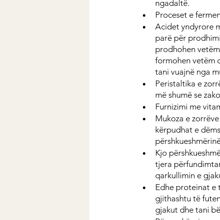
ngadaltë.
Proceset e fermen
Acidet yndyrore m
parë për prodhimi
prodhohen vetëm n
formohen vetëm di
tani vuajnë nga m
Peristaltika e zor
më shumë se zakon
Furnizimi me vitam
Mukoza e zorrëve 
kërpudhat e dëmsh
përshkueshmërinë 
Kjo përshkueshmër
tjera përfundimta
qarkullimin e gjak
Edhe proteinat e 
gjithashtu të fute
gjakut dhe tani bëj