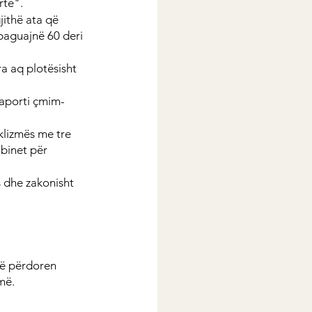
rtë".
ithë ata që 
paguajnë 60 deri 
 aq plotësisht 
raporti çmim-
 klizmës me tre 
binet për 
s dhe zakonisht 
të përdoren 
më.