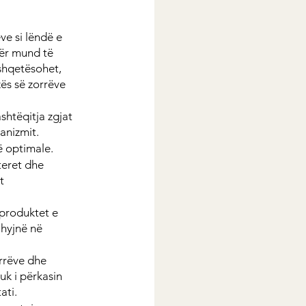
e si lëndë e 
tër mund të 
shqetësohet, 
ës së zorrëve 
shtëqitja zgjat 
anizmit.
më optimale.
eret dhe 
t 
produktet e 
hyjnë në 
rrëve dhe 
uk i përkasin 
ati.