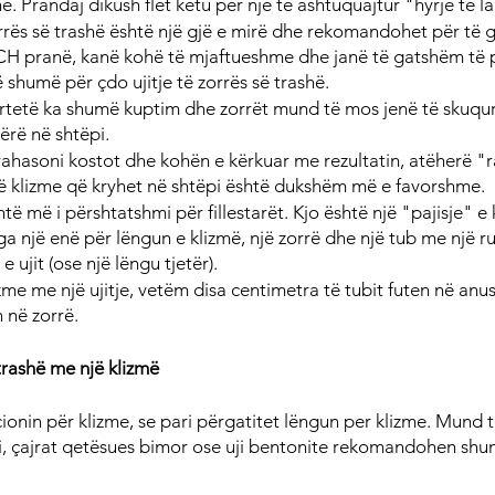
ë. Prandaj dikush flet këtu për një të ashtuquajtur "hyrje të la
rrës së trashë është një gjë e mirë dhe rekomandohet për të gj
 CH pranë, kanë kohë të mjaftueshme dhe janë të gatshëm të 
shumë për çdo ujitje të zorrës së trashë.
tetë ka shumë kuptim dhe zorrët mund të mos jenë të skuqura
ërë në shtëpi.
rahasoni kostot dhe kohën e kërkuar me rezultatin, atëherë "
ë klizme që kryhet në shtëpi është dukshëm më e favorshme.
htë më i përshtatshmi për fillestarët. Kjo është një "pajisje" e
a një enë për lëngun e klizmë, një zorrë dhe një tub me një ru
e ujit (ose një lëngu tjetër).
izme me një ujitje, vetëm disa centimetra të tubit futen në anu
n në zorrë.
trashë me një klizmë
cionin për klizme, se pari përgatitet lëngun per klizme. Mund 
ji, çajrat qetësues bimor ose uji bentonite rekomandohen shu