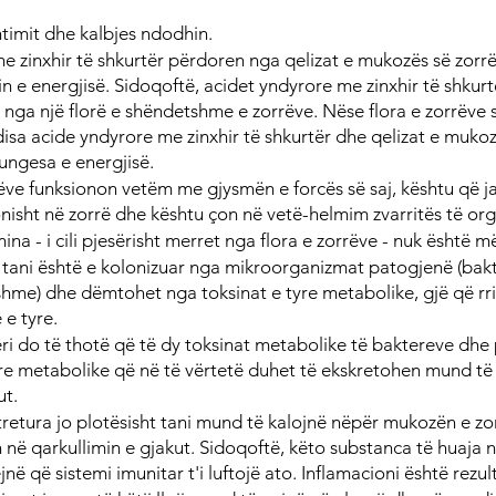
timit dhe kalbjes ndodhin.
e zinxhir të shkurtër përdoren nga qelizat e mukozës së zorrëv
n e energjisë. Sidoqoftë, acidet yndyrore me zinxhir të shkur
ga një florë e shëndetshme e zorrëve. Nëse flora e zorrëve 
sa acide yndyrore me zinxhir të shkurtër dhe qelizat e mukoz
ungesa e energjisë.
rëve funksionon vetëm me gjysmën e forcës së saj, kështu që ja
isht në zorrë dhe kështu çon në vetë-helmim zvarritës të org
ina - i cili pjesërisht merret nga flora e zorrëve - nuk është 
tani është e kolonizuar nga mikroorganizmat patogjenë (bakt
me) dhe dëmtohet nga toksinat e tyre metabolike, gjë që rri
e tyre.
i do të thotë që të dy toksinat metabolike të baktereve dhe 
re metabolike që në të vërtetë duhet të ekskretohen mund të 
ut.
tretura jo plotësisht tani mund të kalojnë nëpër mukozën e zo
n në qarkullimin e gjakut. Sidoqoftë, këto substanca të huaja n
në që sistemi imunitar t'i luftojë ato. Inflamacioni është rezult