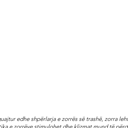
uajtur edhe shpërlarja e zorrës së trashë, zorra le
ltika e zorrëve stimulohet dhe klizmat mund të përd