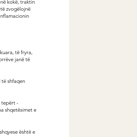
në kokë, traktin 
 të zvogëlojnë 
inflamacionin 
uara, të fryra, 
rrëve janë të 
 të shfaqen 
tepërt - 
tha shqetësimet e 
ushqyese është e 