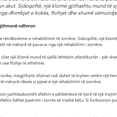
n akut. Sidoqoftë, një klizmë gjithashtu mund të sj
ga dhimbjet e kokës, ftohjet dhe shumë sëmundje t
 gjithmonë ndihmon
e rëndësishme e rehabilitimit të zorrëve. Sidoqoftë, një klizmë
sht në mënyrë të pavarur nga një rehabilitim i zorrëve.
cilat një klizmë mund të sjellë lehtësim afatshkurtër - për sh
e ose ftohje të ethshme.
ronike, megjithatë, klizmat nuk duhet të kryhen vetëm një her
 në mënyrë ideale si pjesë e një rehabilitimi të zorrëve.
isin jashtëzakonisht efektin e përbërësve të tjerë të një trajtim
fektiv bëhet pastrimi i zorrës së trashë këtu: Si funksionon pas