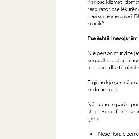
Por pse klizmat, domet
respirator ose lëkurën
rrezikun e alergjive? D
kronik?
Pse është i nevojshëm 
Një person mund të jetë
kërpudhore dhe të ngus
acaruara dhe të përshk
E gjithë kjo çon në pr
kudo në trup.
Në radhë të parë - për 
shqetësimi i florës së 
tjera:
Nëse flora e zorrë