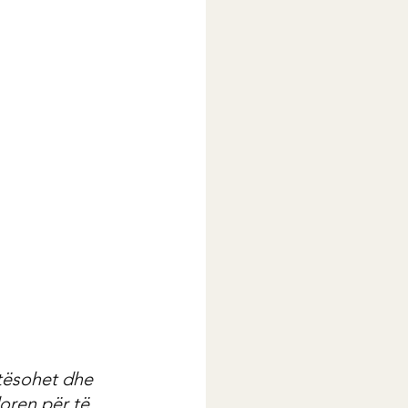
htësohet dhe 
oren për të 