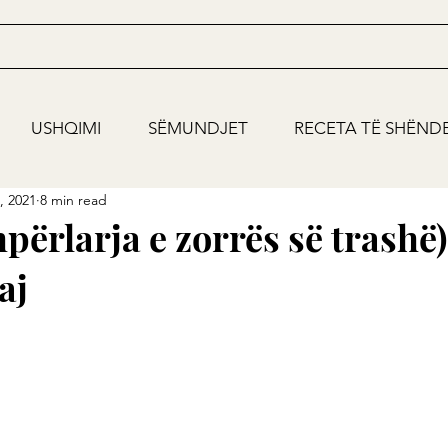
USHQIMI
SËMUNDJET
RECETA TË SHËND
, 2021
8 min read
përlarja e zorrës së trashë
aj