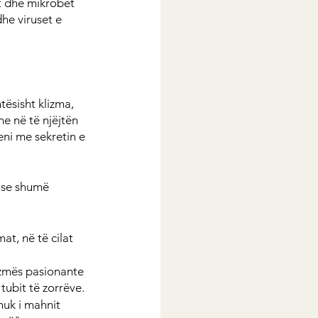
t dhe mikrobet 
he viruset e 
ësisht klizma, 
e në të njëjtën 
eni me sekretin e 
ose shumë 
at, në të cilat 
izmës pasionante 
 tubit të zorrëve.
nuk i mahnit 