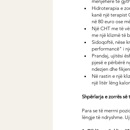
menjëherë të gjith
Hidroterapia e zo
kanë një terapist
në 80 euro ose më 
Një CHT me të vër
me një klizmë të b
Sidoqoftë, nëse k
performancë" i nj
Prandaj, ujitësi ës
pjesë e përbërë ng
ndezjen dhe fikjen 
Në rastin e një kl
një litër lëng kalo
Shpërlarja e zorrës së 
Para se të merrni pozi
lëngje të ndryshme. U