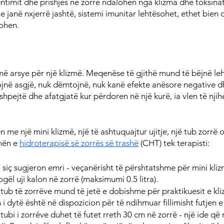
timit dhe prishjes në zorrë ndalohen nga klizma dhe toksina
janë nxjerrë jashtë, sistemi imunitar lehtësohet, ethet bien d
nohen.
ë arsye për një klizmë. Meqenëse të gjithë mund të bëjnë leht
ojnë asgjë, nuk dëmtojnë, nuk kanë efekte anësore negative dh
shpejtë dhe afatgjatë kur përdoren në një kurë, ia vlen të njih
me një mini klizmë, një të ashtuquajtur ujitje, një tub zorrë 
mën e 
hidroterapisë së zorrës së trashë
 (CHT) tek terapisti:
- siç sugjeron emri - veçanërisht të përshtatshme për mini klizm
ogël uji kalon në zorrë (maksimumi 0.5 litra).
 tub të zorrëve mund të jetë e dobishme për praktikuesit e kl
 i dytë është në dispozicion për të ndihmuar fillimisht futjen e
 tubi i zorrëve duhet të futet rreth 30 cm në zorrë - një ide që 