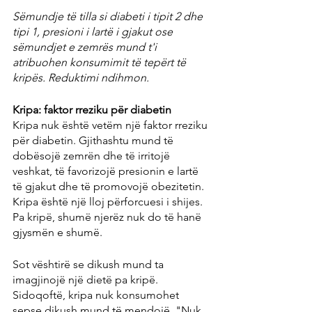
Sëmundje të tilla si diabeti i tipit 2 dhe 
tipi 1, presioni i lartë i gjakut ose 
sëmundjet e zemrës mund t'i 
atribuohen konsumimit të tepërt të 
kripës. Reduktimi ndihmon.
Kripa: faktor rreziku për diabetin
Kripa nuk është vetëm një faktor rreziku 
për diabetin. Gjithashtu mund të 
dobësojë zemrën dhe të irritojë 
veshkat, të favorizojë presionin e lartë 
të gjakut dhe të promovojë obezitetin. 
Kripa është një lloj përforcuesi i shijes. 
Pa kripë, shumë njerëz nuk do të hanë 
gjysmën e shumë.
Sot vështirë se dikush mund ta 
imagjinojë një dietë pa kripë. 
Sidoqoftë, kripa nuk konsumohet 
sepse dikush mund të mendojë, "Nuk 