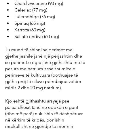
Chard zvicerane (90 mg)
Celeriac (77 mg)
Luleradhiqe (76 mg)
Spinaq (65 mg)
Karrota (60 mg)
Sallatë endive (60 mg)
Ju mund të shihni se perimet me 
gjethe jeshile janë një përjashtim dhe 
se perimet e egra janë gjithashtu më të 
pasura me natrium sesa shumica e 
perimeve të kultivuara (pothuajse të 
gjitha prej të cilave përmbajnë vetëm 
midis 2 dhe 20 mg natrium).
Kjo është gjithashtu arsyeja pse 
paraardhësit tanë në epokën e gurit 
(dhe më parë) nuk ishin të dëshpëruar 
në kërkim të kripës, por ishin 
mrekullisht në gjendje të merrnin 