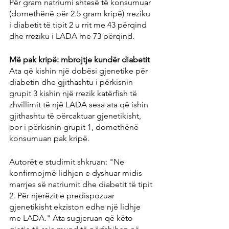
Për gram natriumi shtesë të konsumuar 
(domethënë për 2.5 gram kripë) rreziku 
i diabetit të tipit 2 u rrit me 43 përqind 
dhe rreziku i LADA me 73 përqind.
Më pak kripë: mbrojtje kundër diabetit
Ata që kishin një dobësi gjenetike për 
diabetin dhe gjithashtu i përkisnin 
grupit 3 kishin një rrezik katërfish të 
zhvillimit të një LADA sesa ata që ishin 
gjithashtu të përcaktuar gjenetikisht, 
por i përkisnin grupit 1, domethënë 
konsumuan pak kripë.
Autorët e studimit shkruan: "Ne 
konfirmojmë lidhjen e dyshuar midis 
marrjes së natriumit dhe diabetit të tipit 
2. Për njerëzit e predispozuar 
gjenetikisht ekziston edhe një lidhje 
me LADA." Ata sugjeruan që këto 