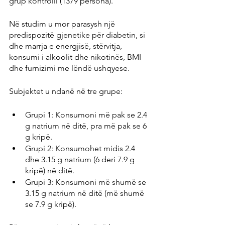
grup kontrolli (1379 persona).
Në studim u mor parasysh një 
predispozitë gjenetike për diabetin, si 
dhe marrja e energjisë, stërvitja, 
konsumi i alkoolit dhe nikotinës, BMI 
dhe furnizimi me lëndë ushqyese.
Subjektet u ndanë në tre grupe:
Grupi 1: Konsumoni më pak se 2.4 
g natrium në ditë, pra më pak se 6 
g kripë.
Grupi 2: Konsumohet midis 2.4 
dhe 3.15 g natrium (6 deri 7.9 g 
kripë) në ditë.
Grupi 3: Konsumoni më shumë se 
3.15 g natrium në ditë (më shumë 
se 7.9 g kripë).