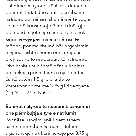
Ushqimet natyrore - të tilla si drithërat, 
perimet, frutat dhe arrat - përmbajnë 
natrium, por në sasi shumë më të vogla 
se ato që konsumojmë me kripë, gjë 
që mund të jetë një shenjë se ne nuk 
kemi nevojë për mineral në sasi të 
mëdha, por më shumë për organizmin 
e njeriut është shumë më i drejtuar 
drejt sasive të moderuara të natriumit. 
Dhe kështu nuk është për t'u habitur 
që kërkesa për natrium e një të rrituri 
është vetëm 1.5 g, e cila do të 
korrespondonte me 3.75 g kripë tryeze 
(1 g Na = 2.5 g NaCl).
Burimet natyrore të natriumit: ushqimet 
dhe përmbajtja e tyre e natriumit
Por nëse ushqimi ynë i përditshëm 
tashmë përmban natrium, atëherë 
sigurisht që nuk keni nevojë për 3.75 g 