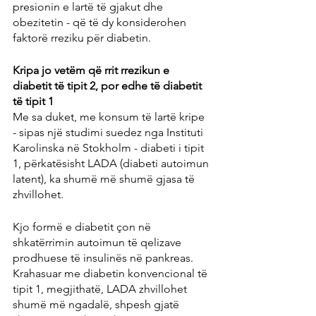
presionin e lartë të gjakut dhe 
obezitetin - që të dy konsiderohen 
faktorë rreziku për diabetin.
Kripa jo vetëm që rrit rrezikun e 
diabetit të tipit 2, por edhe të diabetit 
të tipit 1
Me sa duket, me konsum të lartë kripe 
- sipas një studimi suedez nga Instituti 
Karolinska në Stokholm - diabeti i tipit 
1, përkatësisht LADA (diabeti autoimun 
latent), ka shumë më shumë gjasa të 
zhvillohet.
Kjo formë e diabetit çon në 
shkatërrimin autoimun të qelizave 
prodhuese të insulinës në pankreas. 
Krahasuar me diabetin konvencional të 
tipit 1, megjithatë, LADA zhvillohet 
shumë më ngadalë, shpesh gjatë 