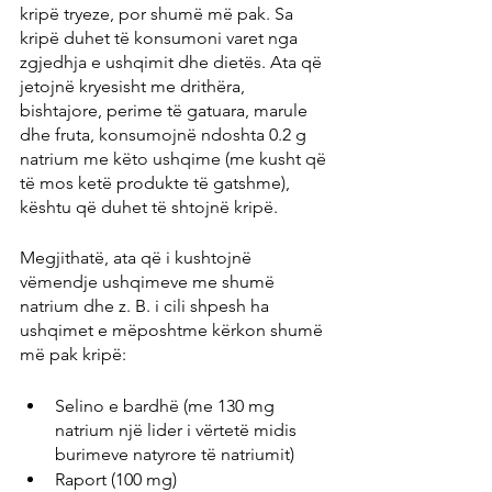
kripë tryeze, por shumë më pak. Sa 
kripë duhet të konsumoni varet nga 
zgjedhja e ushqimit dhe dietës. Ata që 
jetojnë kryesisht me drithëra, 
bishtajore, perime të gatuara, marule 
dhe fruta, konsumojnë ndoshta 0.2 g 
natrium me këto ushqime (me kusht që 
të mos ketë produkte të gatshme), 
kështu që duhet të shtojnë kripë.
Megjithatë, ata që i kushtojnë 
vëmendje ushqimeve me shumë 
natrium dhe z. B. i cili shpesh ha 
ushqimet e mëposhtme kërkon shumë 
më pak kripë:
Selino e bardhë (me 130 mg 
natrium një lider i vërtetë midis 
burimeve natyrore të natriumit)
Raport (100 mg)