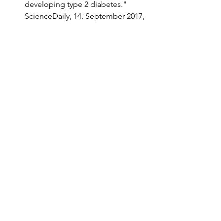
developing type 2 diabetes." 
ScienceDaily, 14. September 2017, 
(Natrium (Salz) Verzehr steht im 
Zusammenhang mit dem Risiko, 
einen Typ-2-Diabetes zu 
entwickeln)
European Society of Cardiology. 
"High salt intake associated with 
doubled risk of heart failure." 
ScienceDaily, 27. August 2017, 
(Hoher Salzverzehr steht im 
Zusammenhang mit einem 
doppelt so hohen Risiko für 
Herzversagen)
E. J. McMahon, J. D. Bauer, C. M. 
Hawley, N. M. Isbel, M. Stowasser, 
D. W. Johnson, K. L. Campbell. A 
Randomized Trial of Dietary 