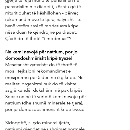
gjetje të reja mund të përfshihen në 
parandalimin e diabetit, kështu që të 
rriturit duhet të këshillohen - përveç 
rekomandimeve të tjera, natyrisht - të 
hanë vetëm sasi të moderuara kripe 
nëse duan të qëndrojnë pa diabet. 
Çfarë do të thotë "i moderuar"?
Ne kemi nevojë për natrium, por jo 
domosdoshmërisht kripë tryezë!
Mesatarisht zyrtarisht do të thotë të 
mos i tejkaloni rekomandimet e 
mësipërme për 5 deri në 6 g kripë. Në 
realitet, organizmi nuk do të kishte 
asgjë kundër dukshëm më pak kripës. 
Sepse ne në të vërtetë kemi nevojë për 
natrium (dhe shumë minerale të tjera), 
por jo domosdoshmërisht kripë tryeze.
Sidoqoftë, si çdo mineral tjetër, 
natriumi gjendet në ushqimet normale. 