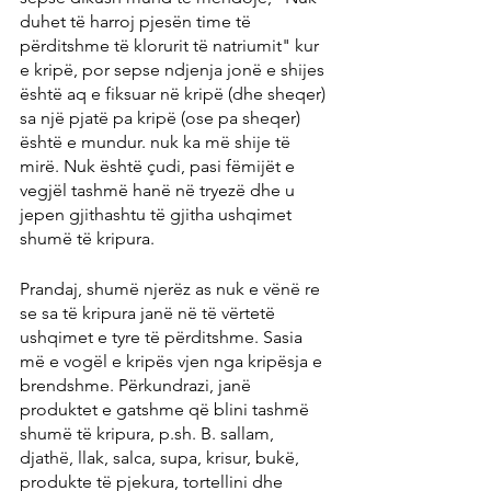
duhet të harroj pjesën time të 
përditshme të klorurit të natriumit" kur 
e kripë, por sepse ndjenja jonë e shijes 
është aq e fiksuar në kripë (dhe sheqer) 
sa një pjatë pa kripë (ose pa sheqer) 
është e mundur. nuk ka më shije të 
mirë. Nuk është çudi, pasi fëmijët e 
vegjël tashmë hanë në tryezë dhe u 
jepen gjithashtu të gjitha ushqimet 
shumë të kripura.
Prandaj, shumë njerëz as nuk e vënë re 
se sa të kripura janë në të vërtetë 
ushqimet e tyre të përditshme. Sasia 
më e vogël e kripës vjen nga kripësja e 
brendshme. Përkundrazi, janë 
produktet e gatshme që blini tashmë 
shumë të kripura, p.sh. B. sallam, 
djathë, llak, salca, supa, krisur, bukë, 
produkte të pjekura, tortellini dhe 