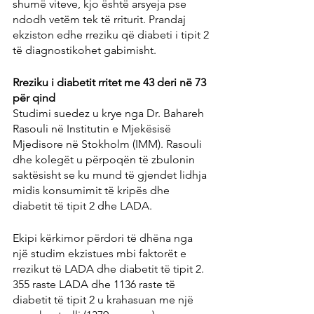
shumë viteve, kjo është arsyeja pse 
ndodh vetëm tek të rriturit. Prandaj 
ekziston edhe rreziku që diabeti i tipit 2 
të diagnostikohet gabimisht.
Rreziku i diabetit rritet me 43 deri në 73 
për qind
Studimi suedez u krye nga Dr. Bahareh 
Rasouli në Institutin e Mjekësisë 
Mjedisore në Stokholm (IMM). Rasouli 
dhe kolegët u përpoqën të zbulonin 
saktësisht se ku mund të gjendet lidhja 
midis konsumimit të kripës dhe 
diabetit të tipit 2 dhe LADA.
Ekipi kërkimor përdori të dhëna nga 
një studim ekzistues mbi faktorët e 
rrezikut të LADA dhe diabetit të tipit 2. 
355 raste LADA dhe 1136 raste të 
diabetit të tipit 2 u krahasuan me një 