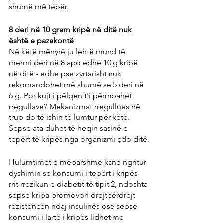
shumë më tepër.
8 deri në 10 gram kripë në ditë nuk 
është e pazakontë
Në këtë mënyrë ju lehtë mund të 
merrni deri në 8 apo edhe 10 g kripë 
në ditë - edhe pse zyrtarisht nuk 
rekomandohet më shumë se 5 deri në 
6 g. Por kujt i pëlqen t'i përmbahet 
rregullave? Mekanizmat rregullues në 
trup do të ishin të lumtur për këtë. 
Sepse ata duhet të heqin sasinë e 
tepërt të kripës nga organizmi çdo ditë.
Hulumtimet e mëparshme kanë ngritur 
dyshimin se konsumi i tepërt i kripës 
rrit rrezikun e diabetit të tipit 2, ndoshta 
sepse kripa promovon drejtpërdrejt 
rezistencën ndaj insulinës ose sepse 
konsumi i lartë i kripës lidhet me 