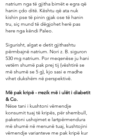
natrium nga të gjitha bimët e egra që 
hanin çdo ditë. Kështu që ata nuk 
kishin pse të pinin gjak ose të hanin 
tru, siç mund të dëgjohet herë pas 
here nga këndi Paleo.
Sigurisht, algat e detit gjithashtu 
përmbajnë natrium. Nori z. B. siguron 
530 mg natrium. Por meqenëse ju hani 
vetëm shumë pak prej tij (vështirë se 
më shumë se 5 g), kjo sasi e madhe 
vihet dukshëm në perspektivë.
Më pak kripë - rrezik më i ulët i diabetit 
& Co.
Nëse tani i kushtoni vëmendje 
konsumit tuaj të kripës, për shembull, 
paketoni ushqimet e lartpërmendura 
më shumë në menunë tuaj, kushtojini 
vëmendje varianteve me pak kripë kur 