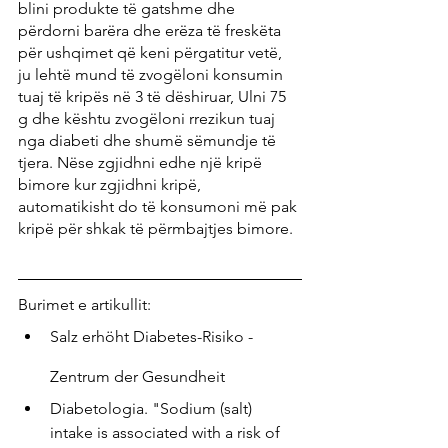
blini produkte të gatshme dhe 
përdorni barëra dhe erëza të freskëta 
për ushqimet që keni përgatitur vetë, 
ju lehtë mund të zvogëloni konsumin 
tuaj të kripës në 3 të dëshiruar, Ulni 75 
g dhe kështu zvogëloni rrezikun tuaj 
nga diabeti dhe shumë sëmundje të 
tjera. Nëse zgjidhni edhe një kripë 
bimore kur zgjidhni kripë, 
automatikisht do të konsumoni më pak 
kripë për shkak të përmbajtjes bimore.
Burimet e artikullit:
Salz erhöht Diabetes-Risiko - 
Zentrum der Gesundheit
Diabetologia. "Sodium (salt) 
intake is associated with a risk of 