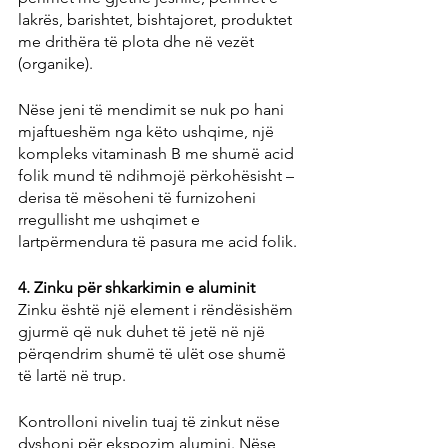
lakrës, barishtet, bishtajoret, produktet 
me drithëra të plota dhe në vezët 
(organike).
Nëse jeni të mendimit se nuk po hani 
mjaftueshëm nga këto ushqime, një 
kompleks vitaminash B me shumë acid 
folik mund të ndihmojë përkohësisht – 
derisa të mësoheni të furnizoheni 
rregullisht me ushqimet e 
lartpërmendura të pasura me acid folik.
4. Zinku për shkarkimin e aluminit
Zinku është një element i rëndësishëm 
gjurmë që nuk duhet të jetë në një 
përqendrim shumë të ulët ose shumë 
të lartë në trup.
Kontrolloni nivelin tuaj të zinkut nëse 
dyshoni për ekspozim alumini. Nëse 