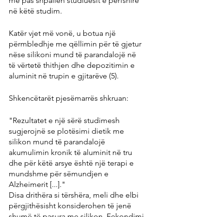
më pas shpallën studiuesit e përfshirë 
në këtë studim.
Katër vjet më vonë, u botua një 
përmbledhje me qëllimin për të gjetur 
nëse silikoni mund të parandalojë në 
të vërtetë thithjen dhe depozitimin e 
aluminit në trupin e gjitarëve (5).
Shkencëtarët pjesëmarrës shkruan:
"Rezultatet e një sërë studimesh 
sugjerojnë se plotësimi dietik me 
silikon mund të parandalojë 
akumulimin kronik të aluminit në tru 
dhe për këtë arsye është një terapi e 
mundshme për sëmundjen e 
Alzheimerit [...]."
Disa drithëra si tërshëra, meli dhe elbi 
përgjithësisht konsiderohen të jenë 
shumë të pasura me silikon. Fekondimi 