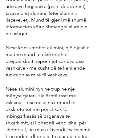
artikujve higjienike (p.sh. deodorant), 
tasave prej alumini, letër alumini, 
ilaçeve, etj. Mund të gjeni më shumë 
informacion këtu: Shmangni aluminin 
në ushqim.
Nëse konsumohet alumini, një pjesë e 
madhe mund të ekskretohet 
drejtpërdrejt nëpërmjet zorrëve ose 
veshkave - me kusht që të keni ende 
funksion të mirë të veshkave.
Nëse alumini hyn në trup në një 
mënyrë tjetër - siç është rasti me 
vaksinat - ose nëse nuk mund të 
ekskretohet më për shkak të 
mbingarkesës së organeve të 
shkarkimit, ai lidhet në vend dhe, për 
shembull, në muskul (vendi i vaksinimit 
), në indin lidhor ose të ruajtura në tru.