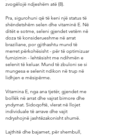
zvogëlojë ndjeshëm atë (8).
Pra, sigurohuni që të keni një status të 
shëndetshëm selen dhe vitaminë E. Në 
ditët e sotme, seleni gjendet vetëm në 
doza të konsiderueshme në arrat 
braziliane, por gjithashtu mund të 
merret përkohësisht - për të optimizuar 
furnizimin - lehtësisht me ndihmën e 
selenit të keluar. Mund të zbuloni se si 
mungesa e selenit ndikon në trup në 
lidhjen e mësipërme.
Vitamina E, nga ana tjetër, gjendet me 
bollëk në arrat dhe vajrat bimore dhe 
yndyrnat. Sidoqoftë, vlerat në llojet 
individuale të arrave dhe vajit 
ndryshojnë jashtëzakonisht shumë.
Lajthitë dhe bajamet, për shembull, 