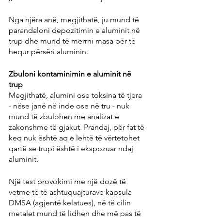
Nga njëra anë, megjithatë, ju mund të 
parandaloni depozitimin e aluminit në 
trup dhe mund të merrni masa për të 
hequr përsëri aluminin.
Zbuloni kontaminimin e aluminit në 
trup
Megjithatë, alumini ose toksina të tjera 
- nëse janë në inde ose në tru - nuk 
mund të zbulohen me analizat e 
zakonshme të gjakut. Prandaj, për fat të 
keq nuk është aq e lehtë të vërtetohet 
qartë se trupi është i ekspozuar ndaj 
aluminit.
Një test provokimi me një dozë të 
vetme të të ashtuquajturave kapsula 
DMSA (agjentë kelatues), në të cilin 
metalet mund të lidhen dhe më pas të 