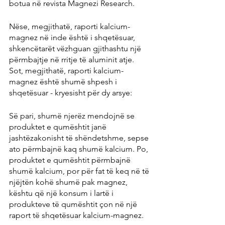
botua në revista Magnezi Research.
Nëse, megjithatë, raporti kalcium-
magnez në inde është i shqetësuar, 
shkencëtarët vëzhguan gjithashtu një 
përmbajtje në rritje të aluminit atje. 
Sot, megjithatë, raporti kalcium-
magnez është shumë shpesh i 
shqetësuar - kryesisht për dy arsye:
Së pari, shumë njerëz mendojnë se 
produktet e qumështit janë 
jashtëzakonisht të shëndetshme, sepse 
ato përmbajnë kaq shumë kalcium. Po, 
produktet e qumështit përmbajnë 
shumë kalcium, por për fat të keq në të 
njëjtën kohë shumë pak magnez, 
kështu që një konsum i lartë i 
produkteve të qumështit çon në një 
raport të shqetësuar kalcium-magnez.