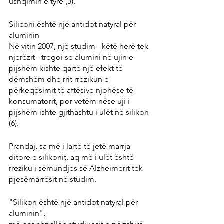
ushqimin e tyre (3).
Siliconi është një antidot natyral për 
aluminin
Në vitin 2007, një studim - këtë herë tek 
njerëzit - tregoi se alumini në ujin e 
pijshëm kishte qartë një efekt të 
dëmshëm dhe rrit rrezikun e 
përkeqësimit të aftësive njohëse të 
konsumatorit, por vetëm nëse uji i 
pijshëm ishte gjithashtu i ulët në silikon 
(6).
Prandaj, sa më i lartë të jetë marrja 
ditore e silikonit, aq më i ulët është 
rreziku i sëmundjes së Alzheimerit tek 
pjesëmarrësit në studim.
"Silikon është një antidot natyral për 
aluminin",