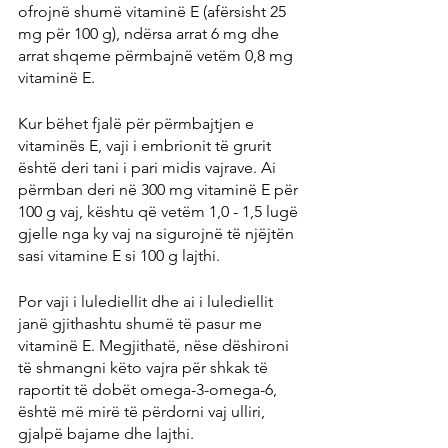
ofrojnë shumë vitaminë E (afërsisht 25 
mg për 100 g), ndërsa arrat 6 mg dhe 
arrat shqeme përmbajnë vetëm 0,8 mg 
vitaminë E.
Kur bëhet fjalë për përmbajtjen e 
vitaminës E, vaji i embrionit të grurit 
është deri tani i pari midis vajrave. Ai 
përmban deri në 300 mg vitaminë E për 
100 g vaj, kështu që vetëm 1,0 - 1,5 lugë 
gjelle nga ky vaj na sigurojnë të njëjtën 
sasi vitamine E si 100 g lajthi.
Por vaji i lulediellit dhe ai i lulediellit 
janë gjithashtu shumë të pasur me 
vitaminë E. Megjithatë, nëse dëshironi 
të shmangni këto vajra për shkak të 
raportit të dobët omega-3-omega-6, 
është më mirë të përdorni vaj ulliri, 
gjalpë bajame dhe lajthi.