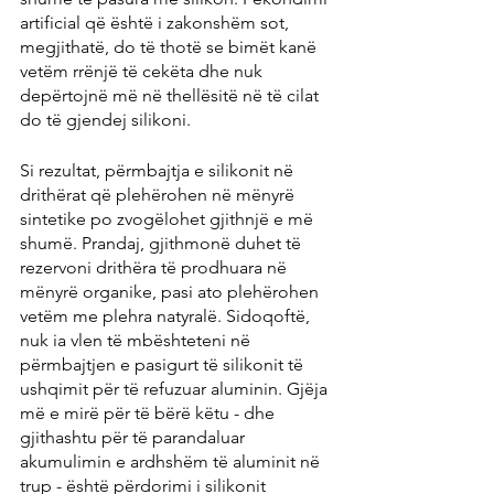
artificial që është i zakonshëm sot, 
megjithatë, do të thotë se bimët kanë 
vetëm rrënjë të cekëta dhe nuk 
depërtojnë më në thellësitë në të cilat 
do të gjendej silikoni.
Si rezultat, përmbajtja e silikonit në 
drithërat që plehërohen në mënyrë 
sintetike po zvogëlohet gjithnjë e më 
shumë. Prandaj, gjithmonë duhet të 
rezervoni drithëra të prodhuara në 
mënyrë organike, pasi ato plehërohen 
vetëm me plehra natyralë. Sidoqoftë, 
nuk ia vlen të mbështeteni në 
përmbajtjen e pasigurt të silikonit të 
ushqimit për të refuzuar aluminin. Gjëja 
më e mirë për të bërë këtu - dhe 
gjithashtu për të parandaluar 
akumulimin e ardhshëm të aluminit në 
trup - është përdorimi i silikonit 