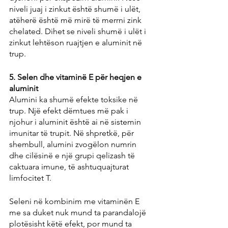
niveli juaj i zinkut është shumë i ulët, 
atëherë është më mirë të merrni zink 
chelated. Dihet se niveli shumë i ulët i 
zinkut lehtëson ruajtjen e aluminit në 
trup.
5. Selen dhe vitaminë E për heqjen e 
aluminit
Alumini ka shumë efekte toksike në 
trup. Një efekt dëmtues më pak i 
njohur i aluminit është ai në sistemin 
imunitar të trupit. Në shpretkë, për 
shembull, alumini zvogëlon numrin 
dhe cilësinë e një grupi qelizash të 
caktuara imune, të ashtuquajturat 
limfocitet T.
Seleni në kombinim me vitaminën E 
me sa duket nuk mund ta parandalojë 
plotësisht këtë efekt, por mund ta 