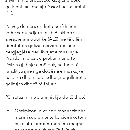
zhvillimin e proceseve degjeneruese 
që kemi tani me ajo Associates alumini 
(11).
Përveç demencës, këtu përfshihen 
edhe sëmundjet si p.sh B. skleroza 
anësore amiotrofike (ALS), në të cilën 
dëmtohen qelizat nervore që janë 
përgjegjëse për lëvizjet e muskujve. 
Prandaj, njerëzit e prekur mund të 
lëvizin gjithnjë e më pak, në fund të 
fundit vuajnë nga dobësia e muskujve, 
paraliza dhe madje edhe çrregullimet e 
gëlltitjes dhe të të folurit.
Për refuzimin e aluminit kjo do të thotë:
Optimizoni nivelet e magnezit dhe 
merrni suplemente kalciumi vetëm 
nëse ato kombinohen me magnez 
në raportin e duhur (2: 1) (p.sh. 