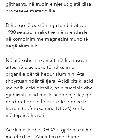
gjithashtu në trupin e njeriut gjatë disa 
proceseve metabolike.
Dihet që të paktën nga fundi i viteve 
1980 se acidi malik (në mënyrë ideale 
në kombinim me magnezin) mund të 
heqë aluminin.
Në atë kohë, shkencëtarët krahasuan 
aftësinë e acideve të ndryshme 
organike për të hequr aluminin. Ata 
shqyrtuan ndër të tjera. Acidi citrik, acid 
malonik, acid oksalik, acid succinic dhe 
gjithashtu acid malik, si dhe një ilaç që 
përdoret për të hequr këtë tepricë të 
hekurit (deferoxamine DFOA) kur ka 
një tepricë hekuri.
Acidi malik dhe DFOA u gjetën të ishin 
më efektivët. Ata rritën më shumë 