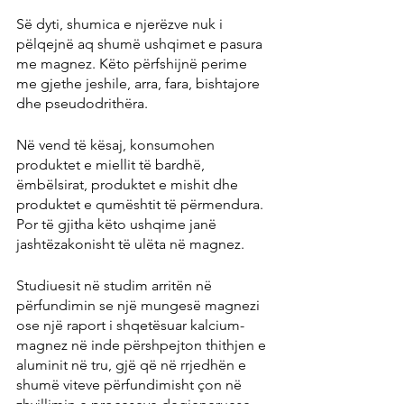
Së dyti, shumica e njerëzve nuk i 
pëlqejnë aq shumë ushqimet e pasura 
me magnez. Këto përfshijnë perime 
me gjethe jeshile, arra, fara, bishtajore 
dhe pseudodrithëra.
Në vend të kësaj, konsumohen 
produktet e miellit të bardhë, 
ëmbëlsirat, produktet e mishit dhe 
produktet e qumështit të përmendura. 
Por të gjitha këto ushqime janë 
jashtëzakonisht të ulëta në magnez.
Studiuesit në studim arritën në 
përfundimin se një mungesë magnezi 
ose një raport i shqetësuar kalcium-
magnez në inde përshpejton thithjen e 
aluminit në tru, gjë që në rrjedhën e 
shumë viteve përfundimisht çon në 