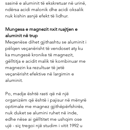
sasinë e aluminit të ekskretuar në urinë, 
ndërsa acidi malonik dhe acidi oksalik 
nuk kishin asnjë efekt të lidhur.
Mungesa e magnezit nxit ruajtjen e 
aluminit në trup
Meqenëse dihet gjithashtu se aluminit i 
pëlqen veçanërisht të vendoset aty ku 
ka mungesë kronike të magnezit, 
gëlltitja e acidit malik të kombinuar me 
magnezin ka rezultuar të jetë 
veçanërisht efektive në largimin e 
aluminit.
Po, madje është rasti që në një 
organizëm që është i pajisur në mënyrë 
optimale me magnez gjithëpërfshirës, ​​
nuk duket se alumini ruhet në inde, 
edhe nëse ai gëlltitet me ushqim ose 
ujë - siç tregoi një studim i vitit 1992 u 