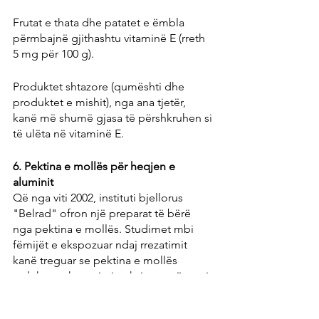
Frutat e thata dhe patatet e ëmbla 
përmbajnë gjithashtu vitaminë E (rreth 
5 mg për 100 g).
Produktet shtazore (qumështi dhe 
produktet e mishit), nga ana tjetër, 
kanë më shumë gjasa të përshkruhen si 
të ulëta në vitaminë E.
6. Pektina e mollës për heqjen e 
aluminit
Që nga viti 2002, instituti bjellorus 
"Belrad" ofron një preparat të bërë 
nga pektina e mollës. Studimet mbi 
fëmijët e ekspozuar ndaj rrezatimit 
kanë treguar se pektina e mollës 
redukton ekspozimin ekzistues të trupit 
ndaj substancave radioaktive si ceziumi 
137 - edhe nëse konsumohet ushqim 