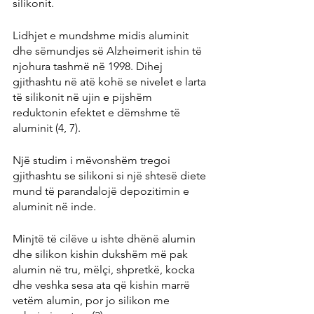
silikonit.
Lidhjet e mundshme midis aluminit 
dhe sëmundjes së Alzheimerit ishin të 
njohura tashmë në 1998. Dihej 
gjithashtu në atë kohë se nivelet e larta 
të silikonit në ujin e pijshëm 
reduktonin efektet e dëmshme të 
aluminit (4, 7).
Një studim i mëvonshëm tregoi 
gjithashtu se silikoni si një shtesë diete 
mund të parandalojë depozitimin e 
aluminit në inde.
Minjtë të cilëve u ishte dhënë alumin 
dhe silikon kishin dukshëm më pak 
alumin në tru, mëlçi, shpretkë, kocka 
dhe veshka sesa ata që kishin marrë 
vetëm alumin, por jo silikon me 