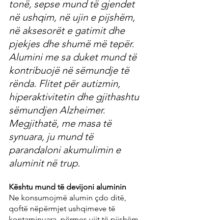
tonë, sepse mund të gjendet 
në ushqim, në ujin e pijshëm, 
në aksesorët e gatimit dhe 
pjekjes dhe shumë më tepër. 
Alumini me sa duket mund të 
kontribuojë në sëmundje të 
rënda. Flitet për autizmin, 
hiperaktivitetin dhe gjithashtu 
sëmundjen Alzheimer. 
Megjithatë, me masa të 
synuara, ju mund të 
parandaloni akumulimin e 
aluminit në trup.
Kështu mund të devijoni aluminin
Ne konsumojmë alumin çdo ditë, 
qoftë nëpërmjet ushqimeve të 
kontaminuara, përmes ujit të pijshëm, 