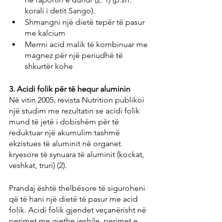
korali i detit Sango).
Shmangni një dietë tepër të pasur 
me kalcium
Merrni acid malik të kombinuar me 
magnez për një periudhë të 
shkurtër kohe
3. Acidi folik për të hequr aluminin
Në vitin 2005, revista Nutrition publikoi 
një studim me rezultatin se acidi folik 
mund të jetë i dobishëm për të 
reduktuar një akumulim tashmë 
ekzistues të aluminit në organet 
kryesore të synuara të aluminit (kockat, 
veshkat, truri) (2).
Prandaj është thelbësore të siguroheni 
që të hani një dietë të pasur me acid 
folik. Acidi folik gjendet veçanërisht në 
perimet me gjethe jeshile, perimet e 