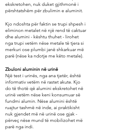
ekskretohen, nuk duket gjithmonë i 
përshtatshëm për zbulimin e aluminit.
Kjo ndoshta për faktin se trupi shpesh i 
eliminon metalet në një rend të caktuar 
dhe alumini - kështu thuhet - lirohet 
nga trupi vetëm nëse metale të tjera si 
merkuri ose plumbi janë shkarkuar më 
parë (nëse ka ndotje me këto metale).
Zbuloni aluminin në urinë
Një test i urinës, nga ana tjetër, është 
informativ vetëm në rastet akute. Kjo 
do të thotë që alumini ekskretohet në 
urinë vetëm nëse keni konsumuar së 
fundmi alumin. Nëse alumini është 
ruajtur tashmë në inde, ai praktikisht 
nuk gjendet më në urinë ose gjak - 
përveç nëse mund të mobilizohet më 
parë nga indi.