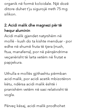
organik në formë koloidale. Një dozë 
ditore duhet t'ju sigurojë rreth 75 mg 
silikon.
2. Acidi malik dhe magnezi për të 
hequr aluminin
Acidi malik gjendet natyrshëm në 
mollë - kush do ta kishte menduar - por 
edhe në shumë fruta të tjera (rrush, 
ftua, manaferra), por në përqëndrime 
veçanërisht të larta vetëm në frutat e 
papjekura.
Uthulla e mollës gjithashtu përmban 
acid malik, por acidi acetik mbizotëron 
këtu, ndërsa acidi malik është i 
pranishëm vetëm në sasi relativisht të 
vogla.
Përveç kësaj, acidi malik prodhohet 