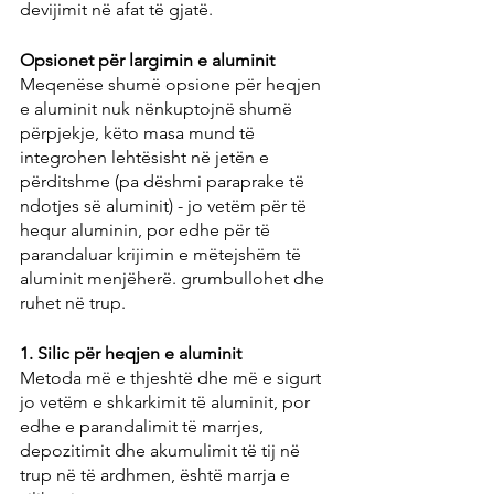
devijimit në afat të gjatë.
Opsionet për largimin e aluminit
Meqenëse shumë opsione për heqjen 
e aluminit nuk nënkuptojnë shumë 
përpjekje, këto masa mund të 
integrohen lehtësisht në jetën e 
përditshme (pa dëshmi paraprake të 
ndotjes së aluminit) - jo vetëm për të 
hequr aluminin, por edhe për të 
parandaluar krijimin e mëtejshëm të 
aluminit menjëherë. grumbullohet dhe 
ruhet në trup.
1. Silic për heqjen e aluminit
Metoda më e thjeshtë dhe më e sigurt 
jo vetëm e shkarkimit të aluminit, por 
edhe e parandalimit të marrjes, 
depozitimit dhe akumulimit të tij në 
trup në të ardhmen, është marrja e 