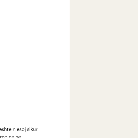
shte njesoj sikur 
hmojne ne 