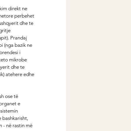
ikim direkt ne 
unetore perbehet 
ushqyerit dhe te 
ritje 
pit). Prandaj 
i (nga bazik ne 
brendesi i 
keto mikrobe 
erit dhe te 
ik) atehere edhe 
h ose të 
 organet e 
 sistemin 
 bashkarisht, 
 - në rastin më 