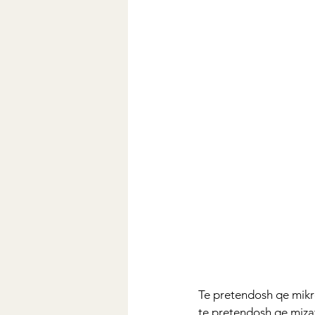
Te pretendosh qe mikro
te pretendosh qe mizat