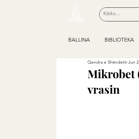
BALLINA
BIBLIOTEKA
Qendra e Shëndetit
Jun 2
Mikrobet (
vrasin