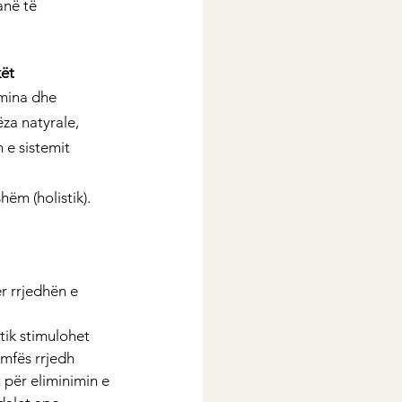
anë të 
kët
mina dhe 
za natyrale, 
e sistemit 
ëm (holistik). 
r rrjedhën e 
atik stimulohet 
imfës rrjedh 
 për eliminimin e 