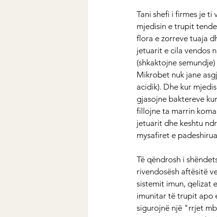
Tani shefi i firmes je t
mjedisin e trupit tend
flora e zorreve tuaja d
jetuarit e cila vendos
(shkaktojne semundje) 
Mikrobet nuk jane asgje
acidik). Dhe kur mjedis
gjasojne baktereve ku
fillojne ta marrin kom
jetuarit dhe keshtu nd
mysafiret e padeshirua
Të qëndrosh i shëndet
rivendosësh aftësitë ve
sistemit imun, qelizat 
imunitar të trupit apo 
sigurojnë një "rrjet m