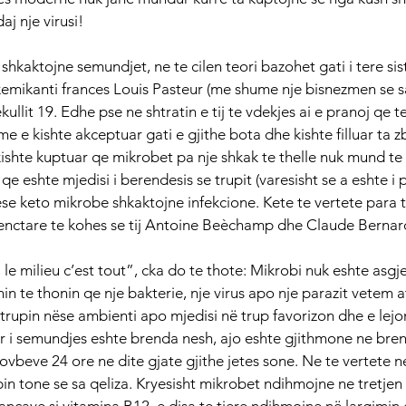
aj nje virusi!
hkaktojne semundjet, ne te cilen teori bazohet gati i tere sis
emikanti frances Louis Pasteur (me shume nje bisnezmen se sa
ullit 19. Edhe pse ne shtratin e tij te vdekjes ai e pranoj qe teo
me e kishte akceptuar gati e gjithe bota dhe kishte filluar ta z
ishte kuptuar qe mikrobet pa nje shkak te thelle nuk mund te
qe eshte mjedisi i berendesis se trupit (varesisht se a eshte i 
nese keto mikrobe shkaktojne infekcione. Kete te vertete para ti
enctare te kohes se tij Antoine Beèchamp dhe Claude Bernard 
 le milieu c’est tout”, cka do te thote: Mikrobi nuk eshte asgje
nin te thonin qe nje bakterie, nje virus apo nje parazit vetem
 trupin nëse ambienti apo mjedisi në trup favorizon dhe e lejo
r i semundjes eshte brenda nesh, ajo eshte gjithmone ne bren
ovbeve 24 ore ne dite gjate gjithe jetes sone. Ne te vertete 
n tone se sa qeliza. Kryesisht mikrobet ndihmojne ne tretjen