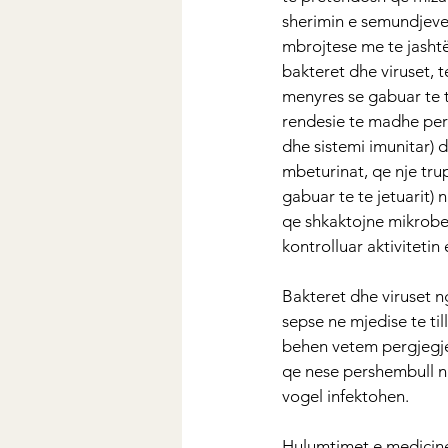
sherimin e semundjeve 
mbrojtese me te jashtë
bakteret dhe viruset, t
menyres se gabuar te te
rendesie te madhe per
dhe sistemi imunitar) 
mbeturinat, qe nje tru
gabuar te te jetuarit) 
qe shkaktojne mikrobet
kontrolluar aktivitetin
Bakteret dhe viruset ng
sepse ne mjedise te ti
behen vetem pergjegjes
qe nese pershembull ng
vogel infektohen.
Hulumtimet e medicine