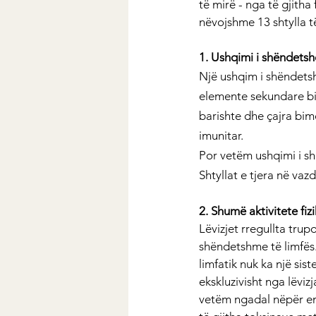
të mirë - nga të gjitha
nëvojshme 13 shtylla t
1. Ushqimi i shëndetsh
Një ushqim i shëndets
elemente sekundare bim
barishte dhe çajra bim
imunitar.
Por vetëm ushqimi i sh
Shtyllat e tjera në vaz
2. Shumë aktivitete fiz
Lëvizjet rregullta trup
shëndetshme të limfës
limfatik nuk ka një sist
ekskluzivisht nga lëvizj
vetëm ngadal nëpër enët