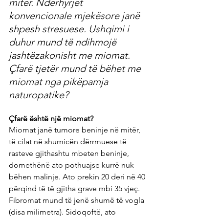
mitër. Ndërhyrjet 
konvencionale mjekësore janë 
shpesh stresuese. Ushqimi i 
duhur mund të ndihmojë 
jashtëzakonisht me miomat. 
Çfarë tjetër mund të bëhet me 
miomat nga pikëpamja 
naturopatike?
Çfarë është një miomat?
Miomat janë tumore beninje në mitër, 
të cilat në shumicën dërrmuese të 
rasteve gjithashtu mbeten beninje, 
domethënë ato pothuajse kurrë nuk 
bëhen malinje. Ato prekin 20 deri në 40 
përqind të të gjitha grave mbi 35 vjeç. 
Fibromat mund të jenë shumë të vogla 
(disa milimetra). Sidoqoftë, ato 