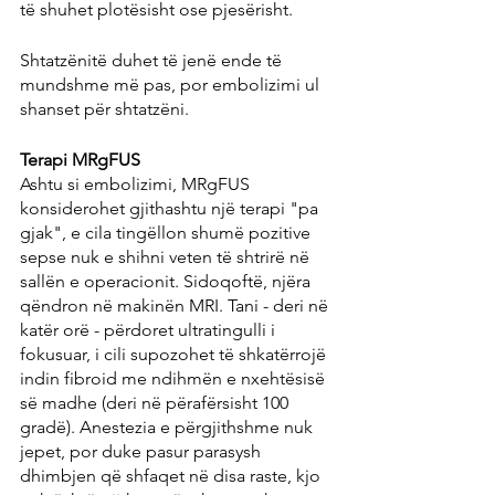
të shuhet plotësisht ose pjesërisht.
Shtatzënitë duhet të jenë ende të 
mundshme më pas, por embolizimi ul 
shanset për shtatzëni.
Terapi MRgFUS
Ashtu si embolizimi, MRgFUS 
konsiderohet gjithashtu një terapi "pa 
gjak", e cila tingëllon shumë pozitive 
sepse nuk e shihni veten të shtrirë në 
sallën e operacionit. Sidoqoftë, njëra 
qëndron në makinën MRI. Tani - deri në 
katër orë - përdoret ultratingulli i 
fokusuar, i cili supozohet të shkatërrojë 
indin fibroid me ndihmën e nxehtësisë 
së madhe (deri në përafërsisht 100 
gradë). Anestezia e përgjithshme nuk 
jepet, por duke pasur parasysh 
dhimbjen që shfaqet në disa raste, kjo 