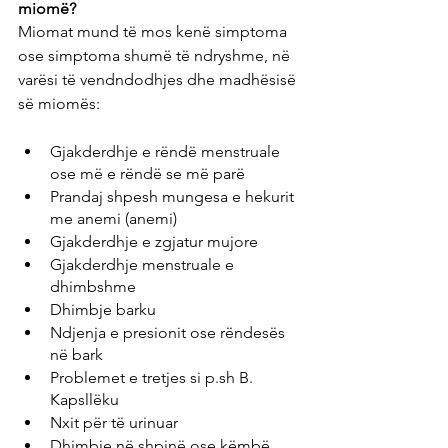
miomë?
Miomat mund të mos kenë simptoma 
ose simptoma shumë të ndryshme, në 
varësi të vendndodhjes dhe madhësisë 
së miomës:
Gjakderdhje e rëndë menstruale 
ose më e rëndë se më parë
Prandaj shpesh mungesa e hekurit 
me anemi (anemi)
Gjakderdhje e zgjatur mujore
Gjakderdhje menstruale e 
dhimbshme
Dhimbje barku
Ndjenja e presionit ose rëndesës 
në bark
Problemet e tretjes si p.sh B. 
Kapsllëku
Nxit për të urinuar
Dhimbje në shpinë ose këmbë