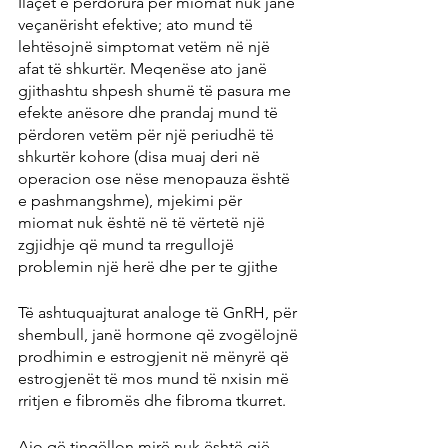
Ilaçet e përdorura për miomat nuk janë 
veçanërisht efektive; ato mund të 
lehtësojnë simptomat vetëm në një 
afat të shkurtër. Meqenëse ato janë 
gjithashtu shpesh shumë të pasura me 
efekte anësore dhe prandaj mund të 
përdoren vetëm për një periudhë të 
shkurtër kohore (disa muaj deri në 
operacion ose nëse menopauza është 
e pashmangshme), mjekimi për 
miomat nuk është në të vërtetë një 
zgjidhje që mund ta rregullojë 
problemin një herë dhe per te gjithe
Të ashtuquajturat analoge të GnRH, për 
shembull, janë hormone që zvogëlojnë 
prodhimin e estrogjenit në mënyrë që 
estrogjenët të mos mund të nxisin më 
rritjen e fibromës dhe fibroma tkurret.
Ajo që tingëllon mirë nuk është gjë 