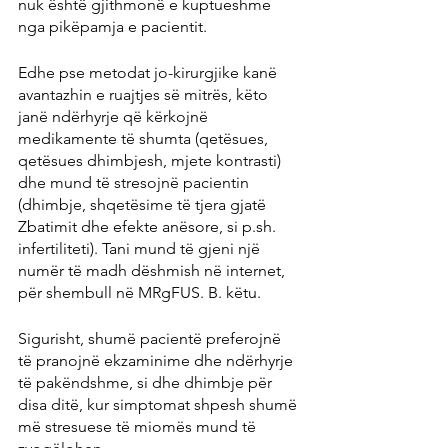
nuk është gjithmonë e kuptueshme 
nga pikëpamja e pacientit.
Edhe pse metodat jo-kirurgjike kanë 
avantazhin e ruajtjes së mitrës, këto 
janë ndërhyrje që kërkojnë 
medikamente të shumta (qetësues, 
qetësues dhimbjesh, mjete kontrasti) 
dhe mund të stresojnë pacientin 
(dhimbje, shqetësime të tjera gjatë 
Zbatimit dhe efekte anësore, si p.sh. 
infertiliteti). Tani mund të gjeni një 
numër të madh dëshmish në internet, 
për shembull në MRgFUS. B. këtu.
Sigurisht, shumë pacientë preferojnë 
të pranojnë ekzaminime dhe ndërhyrje 
të pakëndshme, si dhe dhimbje për 
disa ditë, kur simptomat shpesh shumë 
më stresuese të miomës mund të 