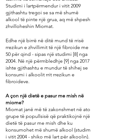
Studimi i lartpërmendur i vitit 2009 
gjithashtu tregoi se sa më shumë 
alkool të pinte një grua, aq më shpesh 
zhvilloheshin Miomat.
Edhe një birrë në ditë mund të rrisë 
rrezikun e zhvillimit të një fibroide me 
50 për qind - sipas një studimi [8] nga 
2004. Në një përmbledhje [9] nga 2017 
ishte gjithashtu e mundur të shihej se 
konsumi i alkoolit rrit rrezikun e 
fibroideve.
A çon një dietë e pasur me mish në 
miome?
Miomat janë më të zakonshmet në ato 
grupe të popullsisë që praktikojnë një 
dietë të pasur me mish dhe ku 
konsumohet më shumë alkool (studim 
i vitit 2004 - shiko më lart për alkoolin). 