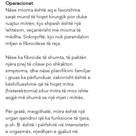
Operacionet
Nëse mioma është aq e favorshme 
saqë mund të hiqet kirurgjik por duke 
ruajtur mitrën, kjo shpesh është një 
lehtësim, veçanërisht me mioma të 
mëdha. Sidoqoftë, kjo nuk parandalon 
rritjen e fibroideve të reja.
Nëse ka fibroide të shumta, të paktën 
njëra prej të cilave po shkakton 
simptoma, dhe nëse planifikimi familjar 
i gruas ka përfunduar, zakonisht është e 
këshillueshme që të hiqet mitra 
(histerektomia) sikur mitra të mos ishte 
asgjë më shumë se një mjet i mitrës.
Për gratë, megjithatë, mitra është një 
organ qendror që ka funksione të tjera, 
p.sh. B. është i përfshirë në intensitetin 
e orgazmës, rrjedhjen e gjakut në 