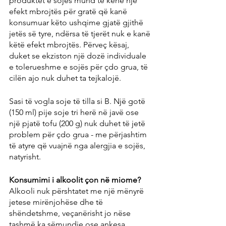
produktet e sojës mund të kenë një 
efekt mbrojtës për gratë që kanë 
konsumuar këto ushqime gjatë gjithë 
jetës së tyre, ndërsa të tjerët nuk e kanë 
këtë efekt mbrojtës. Përveç kësaj, 
duket se ekziston një dozë individuale 
e tolerueshme e sojës për çdo grua, të 
cilën ajo nuk duhet ta tejkalojë.
Sasi të vogla soje të tilla si B. Një gotë 
(150 ml) pije soje tri herë në javë ose 
një pjatë tofu (200 g) nuk duhet të jetë 
problem për çdo grua - me përjashtim 
të atyre që vuajnë nga alergjia e sojës, 
natyrisht.
Konsumimi i alkoolit çon në miome?
Alkooli nuk përshtatet me një mënyrë 
jetese mirënjohëse dhe të 
shëndetshme, veçanërisht jo nëse 
tashmë ka sëmundje ose ankesa. 