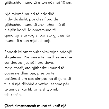
gjithashtu mund të rriten në mbi 10 cm.
Një miomë mund të ndodhë 
individualisht, por disa fibroide 
gjithashtu mund të zhvillohen në të 
njëjtën kohë. Miomatmund të 
qëndrojnë të vogla, por ato gjithashtu 
mund të rriten mjaft shpejt.
Shpesh Miomat nuk shkaktojnë ndonjë 
shqetësim. Në varësi të madhësisë dhe 
vendndodhjes së fibroideve, 
megjithatë, ato gjithashtu mund të 
çojnë në dhimbje, presion të 
pakëndshëm ose simptoma të tjera, të 
tilla si një dëshirë e vazhdueshme për 
të urinuar kur fibroma shtyp mbi 
fshikëzën.
Çfarë simptomash mund të ketë një 