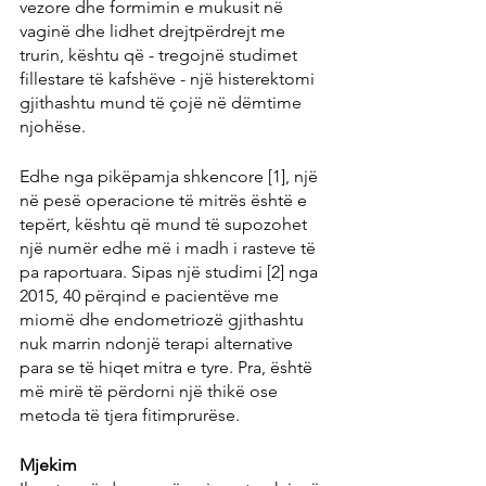
vezore dhe formimin e mukusit në 
vaginë dhe lidhet drejtpërdrejt me 
trurin, kështu që - tregojnë studimet 
fillestare të kafshëve - një histerektomi 
gjithashtu mund të çojë në dëmtime 
njohëse.
Edhe nga pikëpamja shkencore [1], një 
në pesë operacione të mitrës është e 
tepërt, kështu që mund të supozohet 
një numër edhe më i madh i rasteve të 
pa raportuara. Sipas një studimi [2] nga 
2015, 40 përqind e pacientëve me 
miomë dhe endometriozë gjithashtu 
nuk marrin ndonjë terapi alternative 
para se të hiqet mitra e tyre. Pra, është 
më mirë të përdorni një thikë ose 
metoda të tjera fitimprurëse.
Mjekim