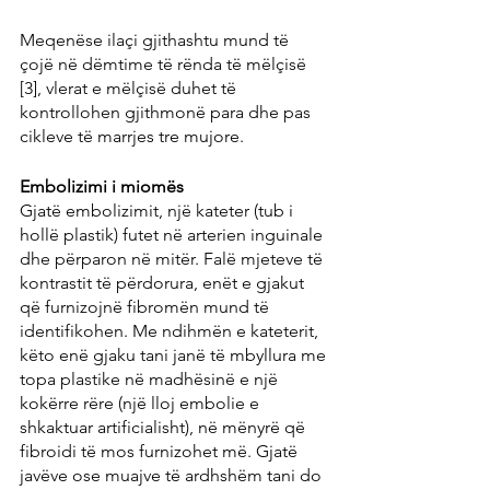
Meqenëse ilaçi gjithashtu mund të 
çojë në dëmtime të rënda të mëlçisë 
[3], vlerat e mëlçisë duhet të 
kontrollohen gjithmonë para dhe pas 
cikleve të marrjes tre mujore.
Embolizimi i miomës
Gjatë embolizimit, një kateter (tub i 
hollë plastik) futet në arterien inguinale 
dhe përparon në mitër. Falë mjeteve të 
kontrastit të përdorura, enët e gjakut 
që furnizojnë fibromën mund të 
identifikohen. Me ndihmën e kateterit, 
këto enë gjaku tani janë të mbyllura me 
topa plastike në madhësinë e një 
kokërre rëre (një lloj embolie e 
shkaktuar artificialisht), në mënyrë që 
fibroidi të mos furnizohet më. Gjatë 
javëve ose muajve të ardhshëm tani do 