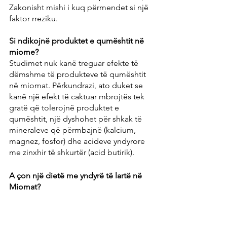
Zakonisht mishi i kuq përmendet si një 
faktor rreziku.
Si ndikojnë produktet e qumështit në 
miome?
Studimet nuk kanë treguar efekte të 
dëmshme të produkteve të qumështit 
në miomat. Përkundrazi, ato duket se 
kanë një efekt të caktuar mbrojtës tek 
gratë që tolerojnë produktet e 
qumështit, një dyshohet për shkak të 
mineraleve që përmbajnë (kalcium, 
magnez, fosfor) dhe acideve yndyrore 
me zinxhir të shkurtër (acid butirik).
A çon një dietë me yndyrë të lartë në 
Miomat?
Një dietë me yndyrë të lartë në 
përgjithësi shoqërohet me nivele të 
rritura të estrogjenit, të cilat tani mund 