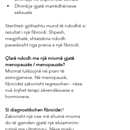
Dhimbje gjatë marrëdhënieve 
seksuale
Steriliteti gjithashtu mund të ndodhë si 
rezultat i një fibroidi. Shpesh, 
megjithatë, shtatzënia ndodh 
pavarësisht nga prania e një fibroidi.
Çfarë ndodh me një miomë gjatë 
menopauzës / menopauzës?
Miomat lulëzojnë në prani të 
estrogjeneve. Në menopauzë, 
fibroidet zakonisht regresohen - nëse 
nuk kryhet terapi zëvendësuese e 
hormoneve.
Si diagnostikohen fibroide
t?
Zakonisht një ose më shumë mioma 
do të gjenden gjatë një ekzaminimi 
rutinë me ultratinguj. Nëse mjeku 