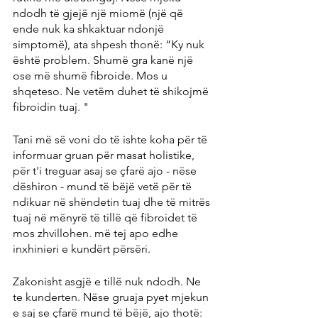
ndodh të gjejë një miomë (një që 
ende nuk ka shkaktuar ndonjë 
simptomë), ata shpesh thonë: “Ky nuk 
është problem. Shumë gra kanë një 
ose më shumë fibroide. Mos u 
shqeteso. Ne vetëm duhet të shikojmë 
fibroidin tuaj. "
Tani më së voni do të ishte koha për të 
informuar gruan për masat holistike, 
për t'i treguar asaj se çfarë ajo - nëse 
dëshiron - mund të bëjë vetë për të 
ndikuar në shëndetin tuaj dhe të mitrës 
tuaj në mënyrë të tillë që fibroidet të 
mos zhvillohen. më tej apo edhe 
inxhinieri e kundërt përsëri.
Zakonisht asgjë e tillë nuk ndodh. Ne 
te kunderten. Nëse gruaja pyet mjekun 
e saj se çfarë mund të bëjë, ajo thotë: 