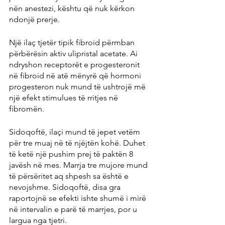
nën anestezi, kështu që nuk kërkon 
ndonjë prerje.
Një ilaç tjetër tipik fibroid përmban 
përbërësin aktiv ulipristal acetate. Ai 
ndryshon receptorët e progesteronit 
në fibroid në atë mënyrë që hormoni 
progesteron nuk mund të ushtrojë më 
një efekt stimulues të rritjes në 
fibromën.
Sidoqoftë, ilaçi mund të jepet vetëm 
për tre muaj në të njëjtën kohë. Duhet 
të ketë një pushim prej të paktën 8 
javësh në mes. Marrja tre mujore mund 
të përsëritet aq shpesh sa është e 
nevojshme. Sidoqoftë, disa gra 
raportojnë se efekti ishte shumë i mirë 
në intervalin e parë të marrjes, por u 
largua nga tjetri.