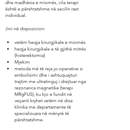
dhe madhësia e miomës, cila terapi 
është e përshtatshme në secilin rast 
individual.
Jini në dispozicion:
vetëm heqja kirurgjikale e miomës
heqja kirurgjikale e të gjithë mitrës 
(histerektomia)
Mjekim
metoda më të reja jo-operative si 
embolizimi dhe i ashtuquajturi 
trajtim me ultratinguj i drejtuar nga 
rezonanca magnetike (terapi 
MRgFUS), ku kjo e fundit në 
veçanti kryhet vetëm në disa 
klinika me departamente të 
specializuara në mënyrë të 
përshtatshme.