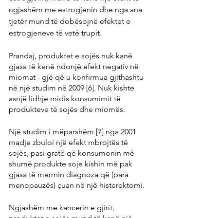
ngjashëm me estrogjenin dhe nga ana 
tjetër mund të dobësojnë efektet e 
estrogjeneve të vetë trupit.
Prandaj, produktet e sojës nuk kanë 
gjasa të kenë ndonjë efekt negativ në 
miomat - gjë që u konfirmua gjithashtu 
në një studim në 2009 [6]. Nuk kishte 
asnjë lidhje midis konsumimit të 
produkteve të sojës dhe miomës.
Një studim i mëparshëm [7] nga 2001 
madje zbuloi një efekt mbrojtës të 
sojës, pasi gratë që konsumonin më 
shumë produkte soje kishin më pak 
gjasa të merrnin diagnoza që (para 
menopauzës) çuan në një histerektomi.
Ngjashëm me kancerin e gjirit, 