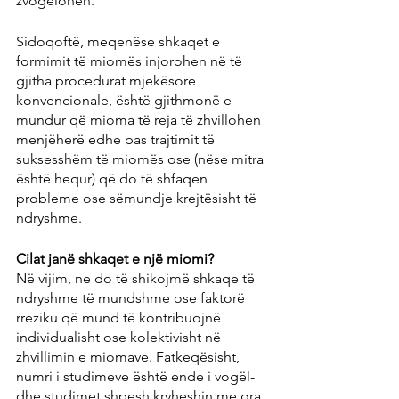
zvogëlohen.
Sidoqoftë, meqenëse shkaqet e 
formimit të miomës injorohen në të 
gjitha procedurat mjekësore 
konvencionale, është gjithmonë e 
mundur që mioma të reja të zhvillohen 
menjëherë edhe pas trajtimit të 
suksesshëm të miomës ose (nëse mitra 
është hequr) që do të shfaqen 
probleme ose sëmundje krejtësisht të 
ndryshme.
Cilat janë shkaqet e një miomi?
Në vijim, ne do të shikojmë shkaqe të 
ndryshme të mundshme ose faktorë 
rreziku që mund të kontribuojnë 
individualisht ose kolektivisht në 
zhvillimin e miomave. Fatkeqësisht, 
numri i studimeve është ende i vogël-
dhe studimet shpesh kryheshin me gra 