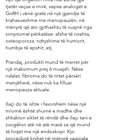
tjetër veçse e mirë, sepse analogët e 
GnRH i vënë gratë në një gjendje të 
krahasueshme me menopauzën, në 
mënyrë që ato gjithashtu të vuajnë nga 
simptomat përkatëse: afshe të nxehta, 
osteoporoza, ndryshime të humorit, 
humbje të epshit, etj.
Prandaj, produkti mund të merret për 
një maksimum prej 6 muajsh. Nëse 
ndalet, fibroma do të rritet përsëri 
menjëherë, nëse nuk ka filluar 
menopauza aktuale.
Ilaçi do të ishte i favorshëm nëse një 
miomë është shumë e madhe dhe 
shkakton siklet të rëndë dhe ilaçi tani e 
zvogëlon atë në atë masë sa që mund 
të hiqet me një endoskopi. Kjo 
procedurë kryhet në mënyrë vaginale 