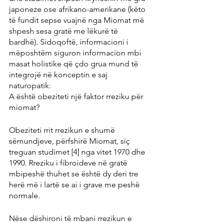
japoneze ose afrikano-amerikane (këto 
të fundit sepse vuajnë nga Miomat më 
shpesh sesa gratë me lëkurë të 
bardhë). Sidoqoftë, informacioni i 
mëposhtëm siguron informacion mbi 
masat holistike që çdo grua mund të 
integrojë në konceptin e saj 
naturopatik:
A është obeziteti një faktor rreziku për 
miomat?
Obeziteti rrit rrezikun e shumë 
sëmundjeve, përfshirë Miomat, siç 
treguan studimet [4] nga vitet 1970 dhe 
1990. Rreziku i fibroideve në gratë 
mbipeshë thuhet se është dy deri tre 
herë më i lartë se ai i grave me peshë 
normale.
Nëse dëshironi të mbani rrezikun e 