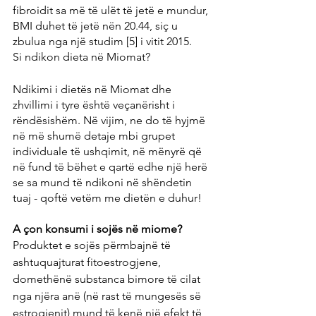
fibroidit sa më të ulët të jetë e mundur, 
BMI duhet të jetë nën 20.44, siç u 
zbulua nga një studim [5] i vitit 2015.
Si ndikon dieta në Miomat?
Ndikimi i dietës në Miomat dhe 
zhvillimi i tyre është veçanërisht i 
rëndësishëm. Në vijim, ne do të hyjmë 
në më shumë detaje mbi grupet 
individuale të ushqimit, në mënyrë që 
në fund të bëhet e qartë edhe një herë 
se sa mund të ndikoni në shëndetin 
tuaj - qoftë vetëm me dietën e duhur!
A çon konsumi i sojës në miome?
Produktet e sojës përmbajnë të 
ashtuquajturat fitoestrogjene, 
domethënë substanca bimore të cilat 
nga njëra anë (në rast të mungesës së 
estrogjenit) mund të kenë një efekt të 