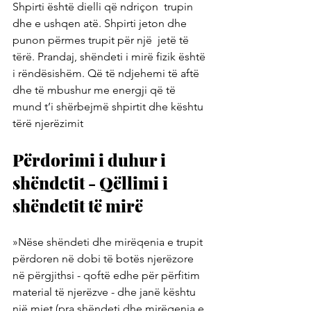
Shpirti është dielli që ndriçon  trupin 
dhe e ushqen atë. Shpirti jeton dhe 
punon përmes trupit për një  jetë të 
tërë. Prandaj, shëndeti i mirë fizik është 
i rëndësishëm. Që të ndjehemi të aftë 
dhe të mbushur me energji që të 
mund t’i shërbejmë shpirtit dhe kështu 
tërë njerëzimit
Përdorimi i duhur i 
shëndetit - Qëllimi i 
shëndetit të mirë
»Nëse shëndeti dhe mirëqenia e trupit 
përdoren në dobi të botës njerëzore 
në përgjithsi - qoftë edhe për përfitim 
material të njerëzve - dhe janë kështu 
një mjet (pra shëndeti dhe mirëqenia e 