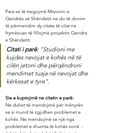
Para se të tregojmë Misionin e 
Qendrës së Shëndetit ne do të donim 
të përmendim dy citate të cilat na 
frymëzuan të fillojmë projektin Qendra 
e Shëndetit.
Citati i parë:
 "Studioni me 
kujdes nevojat e kohës në të 
cilën jetoni dhe përqëndroni 
mendimet tuaja në nevojat dhe 
kërkesat e tyre".
Sie e kuptojmë ne citatin e parë:
Ne duhet të mendojmë për mënyrën 
se si mund të zgjidhen problemet e 
kohës. Ne mendojmë se një nga 
problemet e shumta të kohës sonë  - 