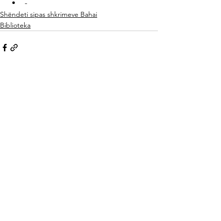
-
Shëndeti sipas shkrimeve Bahai
Biblioteka
See All
Related Posts