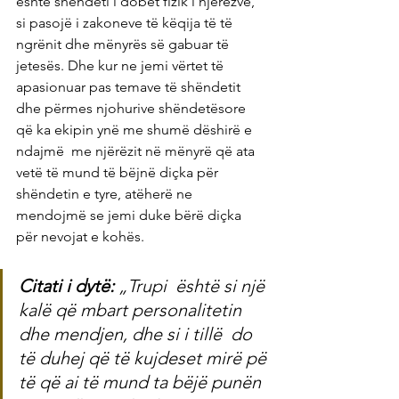
është shëndeti i dobët fizik i njerëzve, 
si pasojë i zakoneve të këqija të të 
ngrënit dhe mënyrës së gabuar të 
jetesës. Dhe kur ne jemi vërtet të  
apasionuar pas temave të shëndetit 
dhe përmes njohurive shëndetësore 
që ka ekipin ynë me shumë dëshirë e 
ndajmë  me njërëzit në mënyrë që ata 
vetë të mund të bëjnë diçka për 
shëndetin e tyre, atëherë ne 
mendojmë se jemi duke bërë diçka 
për nevojat e kohës.
Citati i dytë: 
„Trupi  është si një 
kalë që mbart personalitetin 
dhe mendjen, dhe si i tillë  do 
të duhej që të kujdeset mirë pë 
të që ai të mund ta bëjë punën 