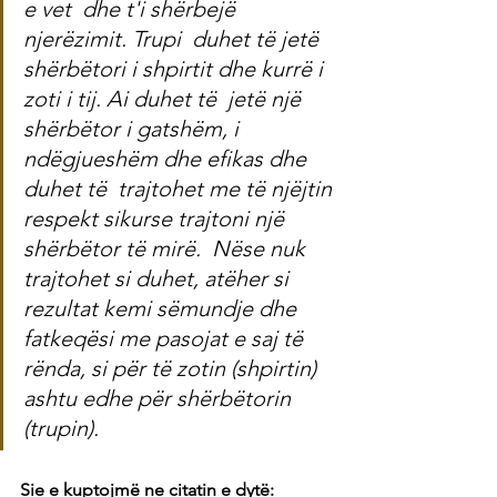
e vet  dhe t'i shërbejë 
njerëzimit. Trupi  duhet të jetë 
shërbëtori i shpirtit dhe kurrë i 
zoti i tij. Ai duhet të  jetë një 
shërbëtor i gatshëm, i 
ndëgjueshëm dhe efikas dhe 
duhet të  trajtohet me të njëjtin 
respekt sikurse trajtoni një 
shërbëtor të mirë.  Nëse nuk 
trajtohet si duhet, atëher si 
rezultat kemi sëmundje dhe  
fatkeqësi me pasojat e saj të 
rënda, si për të zotin (shpirtin) 
ashtu edhe për shërbëtorin 
(trupin).
Sie e kuptojmë ne citatin e dytë: