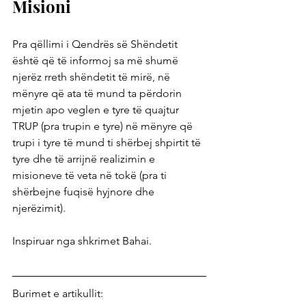
Misioni
Pra qëllimi i Qendrës së Shëndetit 
është që të informoj sa më shumë 
njerëz rreth shëndetit të mirë, në 
mënyre që ata të mund ta përdorin 
mjetin apo veglen e tyre të quajtur 
TRUP (pra trupin e tyre) në mënyre që 
trupi i tyre të mund ti shërbej shpirtit të 
tyre dhe të arrijnë realizimin e 
misioneve të veta në tokë (pra ti 
shërbejne fuqisë hyjnore dhe 
njerëzimit).
Inspiruar nga shkrimet Bahai.
Burimet e artikullit: