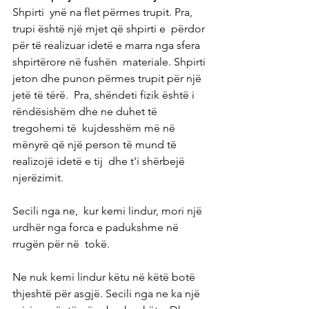
Shpirti  ynë na flet përmes trupit. Pra, 
trupi është një mjet që shpirti e  përdor 
për të realizuar idetë e marra nga sfera 
shpirtërore në fushën  materiale. Shpirti 
jeton dhe punon përmes trupit për një 
jetë të tërë.  Pra, shëndeti fizik është i 
rëndësishëm dhe ne duhet të 
tregohemi të  kujdesshëm më në 
mënyrë që një person të mund të 
realizojë idetë e tij  dhe t'i shërbejë 
njerëzimit.
Secili nga ne,  kur kemi lindur, mori një 
urdhër nga forca e padukshme në 
rrugën për në  tokë. 
Ne nuk kemi lindur këtu në këtë botë 
thjeshtë për asgjë. Secili nga ne ka një 