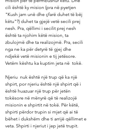
mision për të përmbushur këtu. Dhe 
cili është ky mision (pra në pyetjen 
"Kush jam unë dhe çfarë duhet të bëj 
këtu"?) duhet ta gjejë vetë secili prej 
nesh. Pra, qëllimi i secilit prej nesh 
është ta njohim këtë mision, ta  
zbulojmë dhe ta realizojmë. Pra, secili 
nga ne ka për detyrë të gjej dhe  
ndjekë vetë misionin e tij jetësore. 
Vetëm kështu ka kuptim jeta në  tokë.
Njeriu  nuk është një trup që ka një 
shpirt, por njeriu është një shpirt që i  
është huazuar një trup për jetën 
tokësore në mënyrë që të realizojë  
misionin e shpirtit në tokë. Për këtë, 
shpirti përdor trupin si mjet që ai të 
bëhet i dukshëm dhe ti arrijë qëllimet e 
veta. Shpirti i njeriut i jep jetë trupit. 