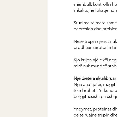
shembull, kontrolli i 
shkaktojnë luhatje hor
Studime të mëtejshme 
depresion dhe probleme 
Nëse trupi i njeriut n
prodhuar serotonin të
Kjo krijon një cikël ne
mirë nuk mund të stabi
Një dietë e ekuilibruar
Nga ana tjetër, megjit
të mbrohet. Përkundraz
përgjithësisht pa ushq
Yndyrnat, proteinat dh
që të ruajnë trupin d