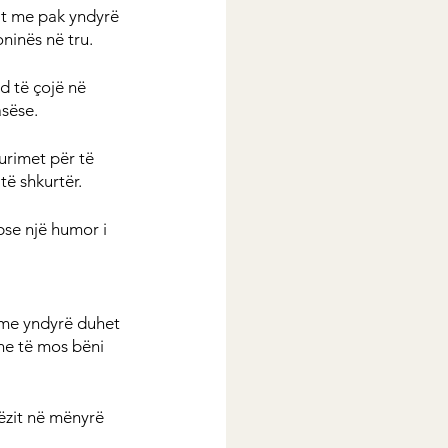
at me pak yndyrë 
ninës në tru.
 të çojë në 
asëse.
urimet për të 
të shkurtër.
pse një humor i 
 me yndyrë duhet 
he të mos bëni 
ëzit në mënyrë 