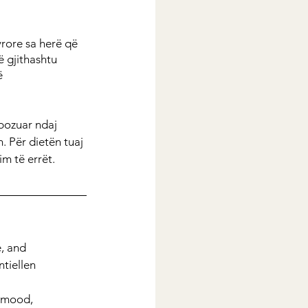
rore sa herë që 
 gjithashtu 
ë 
pozuar ndaj 
. Për dietën tuaj 
m të errët. 
, and 
tiellen 
n mood, 