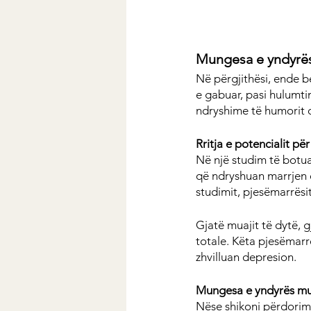
Mungesa e yndyrës
Në përgjithësi, ende b
e gabuar, pasi hulumti
ndryshime të humorit 
Rritja e potencialit pë
Në një studim të botuar
që ndryshuan marrjen 
studimit, pjesëmarrësi
Gjatë muajit të dytë, 
totale. Këta pjesëmarr
zhvilluan depresion.
Mungesa e yndyrës mun
Nëse shikoni përdorimi