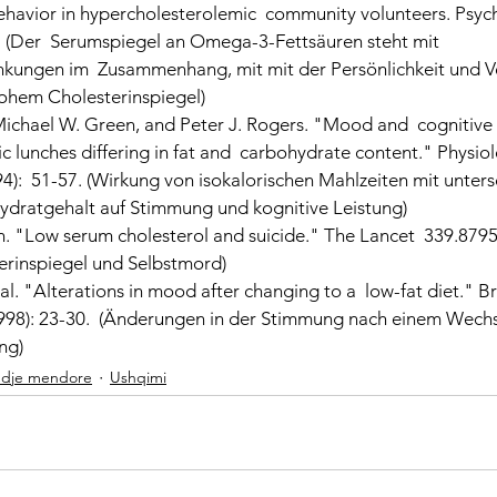
ehavior in hypercholesterolemic  community volunteers. Psych
0. (Der  Serumspiegel an Omega-3-Fettsäuren steht mit 
ungen im  Zusammenhang, mit mit der Persönlichkeit und Ve
 hohem Cholesterinspiegel)
Michael W. Green, and Peter J. Rogers. "Mood and  cognitive
ric lunches differing in fat and  carbohydrate content." Physi
4):  51-57. (Wirkung von isokalorischen Mahlzeiten mit unters
ydratgehalt auf Stimmung und kognitive Leistung)
 "Low serum cholesterol and suicide." The Lancet  339.8795 
erinspiegel und Selbstmord)
 al. "Alterations in mood after changing to a  low-fat diet." Br
1998): 23-30.  (Änderungen in der Stimmung nach einem Wechse
ng)
dje mendore
Ushqimi