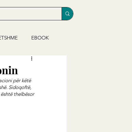
ETSHME
EBOOK
onin
cioni për këtë 
hë. Sidoqoftë, 
 është thelbësor 