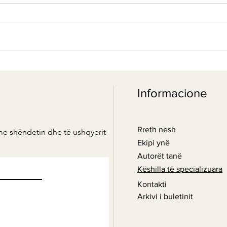
Dieta kundër depresionit
Depr
mund
Informacione
Rreth nesh
me shëndetin dhe të ushqyerit
Ekipi ynë
Autorët tanë
Këshilla të specializuara
Kontakti
Arkivi i buletinit