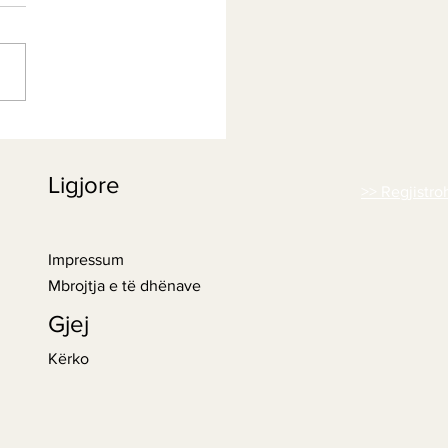
esioni - Këto masa
 të ndihmojnë
Ligjore
>> Regjistro
Impressum
Mbrojtja e të dhënave
Gjej
Kërko