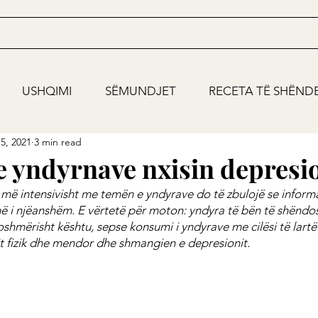
USHQIMI
SËMUNDJET
RECETA TË SHËND
5, 2021
3 min read
 yndyrnave nxisin depresi
ë intensivisht me temën e yndyrave do të zbulojë se informa
 i njëanshëm. E vërtetë për moton: yndyra të bën të shëndos
hmërisht kështu, sepse konsumi i yndyrave me cilësi të lartë
it fizik dhe mendor dhe shmangien e depresionit.