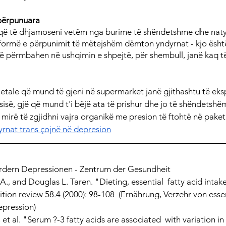
përpunuara
 që të dhjamoseni vetëm nga burime të shëndetshme dhe naty
formë e përpunimit të mëtejshëm dëmton yndyrnat - kjo është
ë përmbahen në ushqimin e shpejtë, për shembull, janë kaq t
etale që mund të gjeni në supermarket janë gjithashtu të eks
ësisë, gjë që mund t'i bëjë ata të prishur dhe jo të shëndetshëm
mirë të zgjidhni vajra organikë me presion të ftohtë në paketi
rnat trans çojnë në depresion
ördern Depressionen - Zentrum der Gesundheit
A., and Douglas L. Taren. "Dieting, essential  fatty acid intake
tion review 58.4 (2000): 98-108  (Ernährung, Verzehr von essen
epression)
 et al. "Serum ?-3 fatty acids are associated  with variation i