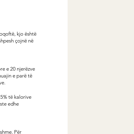
oqoftë, kjo është 
 shpesh çojnë në 
re e 20 njerëzve 
ajin e parë të 
ve.
5% të kalorive 
aste edhe 
eshme. Për 