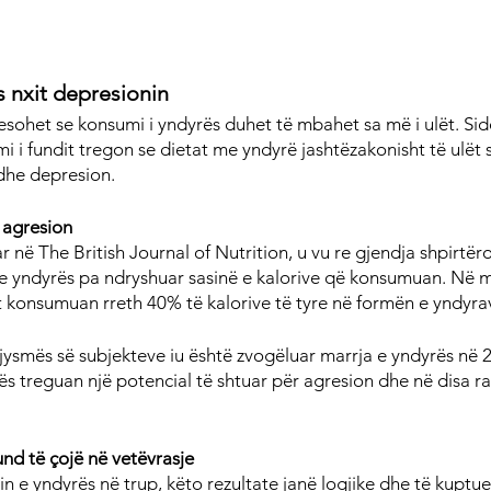
 nxit depresionin
esohet se konsumi i yndyrës duhet të mbahet sa më i ulët. Sid
mi i fundit tregon se dietat me yndyrë jashtëzakonisht të ulët
dhe depresion.
r agresion
 në The British Journal of Nutrition, u vu re gjendja shpirtëro
e yndyrës pa ndryshuar sasinë e kalorive që konsumuan. Në mu
t konsumuan rreth 40% të kalorive të tyre në formën e yndyra
gjysmës së subjekteve iu është zvogëluar marrja e yndyrës në 2
ës treguan një potencial të shtuar për agresion dhe në disa r
d të çojë në vetëvrasje
n e yndyrës në trup, këto rezultate janë logjike dhe të kuptu