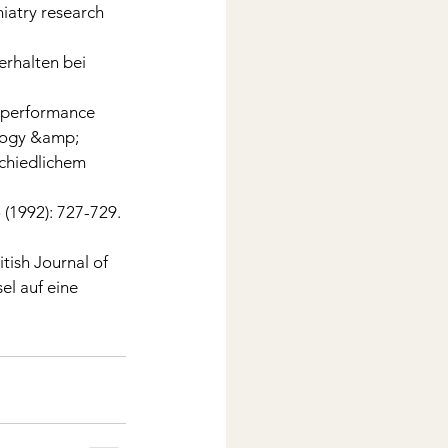
iatry research 
rhalten bei 
 performance 
ology &amp; 
chiedlichem  
(1992): 727-729. 
itish Journal of 
l auf eine 