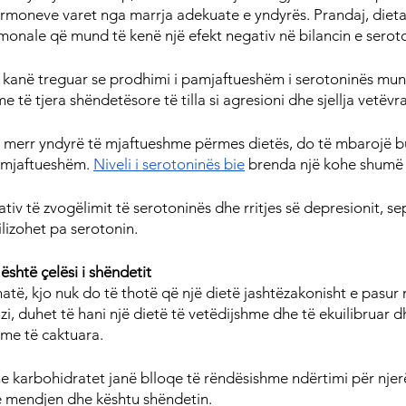
hormoneve varet nga marrja adekuate e yndyrës. Prandaj, diet
monale që mund të kenë një efekt negativ në bilancin e seroto
kanë treguar se prodhimi i pamjaftueshëm i serotoninës mund
të tjera shëndetësore të tilla si agresioni dhe sjellja vetëvr
uk merr yndyrë të mjaftueshme përmes dietës, do të mbarojë b
 mjaftueshëm. 
Niveli i serotoninës bie
 brenda një kohe shumë 
gativ të zvogëlimit të serotoninës dhe rritjes së depresionit, se
lizohet pa serotonin.
 është çelësi i shëndetit
hatë, kjo nuk do të thotë që një dietë jashtëzakonisht e pasur
i, duhet të hani një dietë të vetëdijshme dhe të ekuilibruar d
ime të caktuara.
e karbohidratet janë blloqe të rëndësishme ndërtimi për njer
he mendjen dhe kështu shëndetin.