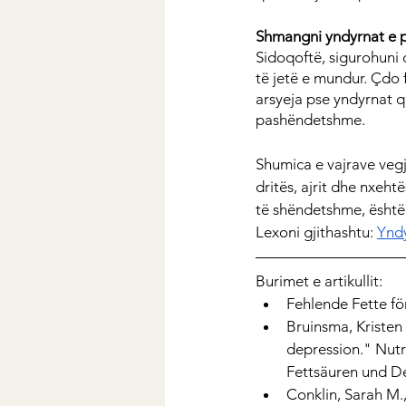
Shmangni yndyrnat e 
Sidoqoftë, sigurohuni
të jetë e mundur. Çdo 
arsyeja pse yndyrnat q
pashëndetshme.
Shumica e vajrave vegj
dritës, ajrit dhe nxeht
të shëndetshme, është 
Lexoni gjithashtu: 
Yndy
Burimet e artikullit:
Fehlende Fette f
Bruinsma, Kristen 
depression." Nutri
Fettsäuren und D
Conklin, Sarah M.,