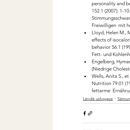
personality and b
152.1 (2007): 1-1
Stimmungsschwank
Freiwilligen  mit
Lloyd, Helen M., 
effects of isocalo
behavior 56.1 (199
Fett- und Kohlenh
Engelberg, Hyman.
(Niedrige Cholest
Wells, Anita S., et
Nutrition 79.01 (
fettarme  Ernähru
Lëndë ushqyese
Sëmun