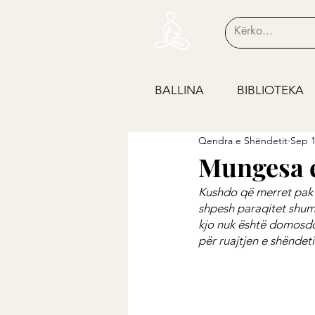
BALLINA
BIBLIOTEKA
Qendra e Shëndetit
Sep 1
Mungesa e
Kushdo që merret pak m
shpesh paraqitet shumë
kjo nuk është domosdos
për ruajtjen e shëndet