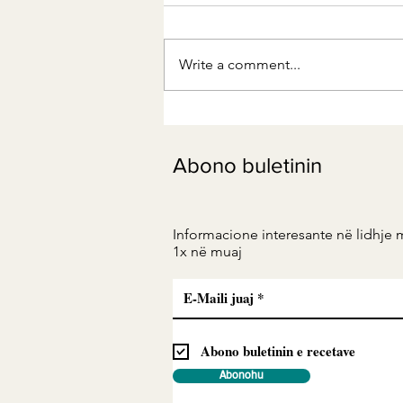
Write a comment...
Serotonina - bëhuni mjeshtri
i jetës tuaj shpirtërore
Abono buletinin
Informacione interesante në lidhje 
1x në muaj
Abono buletinin e recetave
Abonohu