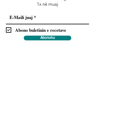
1x në muaj
Abono buletinin e recetave
Abonohu
Me regjistrimin tuaj ju lejoni dërgimin e rregullt
të buletinit dhe pranoni rregulloret e
Mbrojtjes
.
së të dhënave
Na ndiqni
Informacione