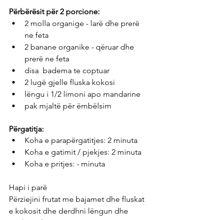
Përbërësit për 2 porcione: 
2 molla organige - larë dhe prerë 
ne feta
2 banane organike - qëruar dhe 
prerë ne feta
disa  badema te coptuar
2 lugë gjelle fluska kokosi
lëngu i 1/2 limoni apo mandarine
pak mjaltë për ëmbëlsim
Përgatitja:
Koha e parapërgatitjes: 2 minuta
Koha e gatimit / pjekjes: 2 minuta
Koha e pritjes: - minuta
Hapi i parë
Përziejini frutat me bajamet dhe fluskat 
e kokosit dhe derdhni lëngun dhe 