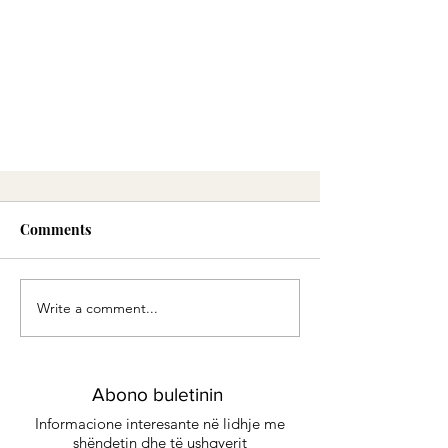
Comments
Write a comment...
Musli alkalin me luleshtrydhe
Abono buletinin
dhe fistikë
Informacione interesante në lidhje me
shëndetin dhe të ushqyerit