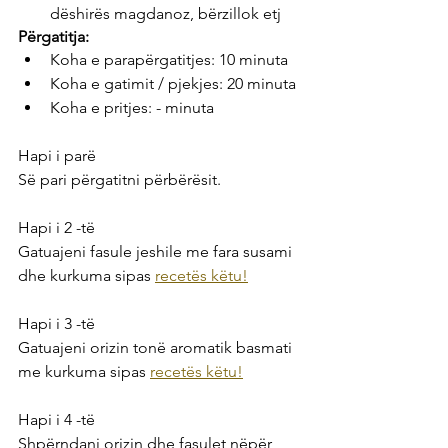
dëshirës magdanoz, bërzillok etj
Përgatitja:
Koha e parapërgatitjes: 10 minuta
Koha e gatimit / pjekjes: 20 minuta
Koha e pritjes: - minuta
Hapi i parë
Së pari përgatitni përbërësit.
Hapi i 2 -të
Gatuajeni fasule jeshile me fara susami 
dhe kurkuma sipas 
recetës këtu!
Hapi i 3 -të
Gatuajeni orizin tonë aromatik basmati 
me kurkuma sipas 
recetës këtu!
Hapi i 4 -të
Shpërndani orizin dhe fasulet nëpër 