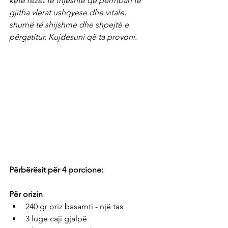
këtë rezet të thjeshtë që përmban të 
gjitha vlerat ushqyese dhe vitale, 
shumë të shijshme dhe shpejtë e 
përgatitur. Kujdesuni që ta provoni. 
Përbërësit për 4 porcione: 
Për orizin
240 gr oriz basamti - një tas
3 luge caji gjalpë