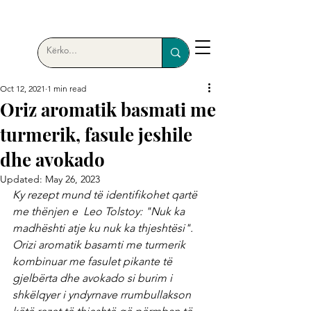
Oct 12, 2021
1 min read
Oriz aromatik basmati me
turmerik, fasule jeshile
dhe avokado
Updated:
May 26, 2023
Ky rezept mund të identifikohet qartë 
me thënjen e  Leo Tolstoy: "Nuk ka 
madhështi atje ku nuk ka thjeshtësi". 
Orizi aromatik basamti me turmerik 
kombinuar me fasulet pikante të 
gjelbërta dhe avokado si burim i 
shkëlqyer i yndyrnave rrumbullakson 