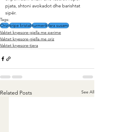
pjata, shtoni avokadot dhe barishtat 
sipër.
Tags:
Orizi
kripe kristali
turmerik
fara susami
Vaktet kryesore-gjella me perime
Vaktet kryesore-gjella me oriz
Vaktet kryesore-tjera
See All
Related Posts