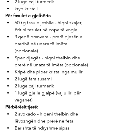
2 luge caji turmerik
kryp kristali
Për fasulet e gjelbërta
600 g fasule jeshile - hiqni skajet; 
Pritini fasulet në copa të vogla
3 qepë pranvere - prerë pjesën e 
bardhë në unaza të imëta 
(opcionale)
Spec djegës - hiqni thelbin dhe 
prerë në unaza të imëta (opcionale)
Kripë dhe piper kristal nga mulliri
2 lugë fara susami
2 luge caji turmerik
1 lugë gjelle gjalpë (vaj ulliri për 
veganët)
Përbërësit tjerë:
2 avokado - hiqeni thelbin dhe 
lëvozhgën dhe prërë ne feta
Barishta të ndryshme sipas 