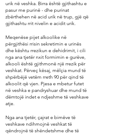
urik në veshka. Birra është gjithashtu e 
pasur me purinë - dhe purinat 
zbërthehen në acid urik në trup, gjë që 
gjithashtu rrit nivelin e acidit urik.
Meqenëse pijet alkoolike në 
përgjithësi rrisin sekretimin e urinës 
dhe kështu rrezikun e dehidrimit, i cili 
nga ana tjetër nxit formimin e gurëve, 
alkooli është gjithmonë një rrezik për 
veshkat. Përveç kësaj, mëlçia mund të 
shpërbëjë vetëm rreth 90 për qind të 
alkoolit që vjen. Pjesa e mbetur futet 
në veshka e pandryshuar dhe mund të 
dëmtojë indet e ndjeshme të veshkave 
atje.
Nga ana tjetër, çajrat e bimëve të 
veshkave ndihmojnë veshkat të 
qëndrojnë të shëndetshme dhe të 