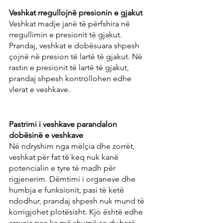
Veshkat rregullojnë presionin e gjakut
Veshkat madje janë të përfshira në 
rregullimin e presionit të gjakut. 
Prandaj, veshkat e dobësuara shpesh 
çojnë në presion të lartë të gjakut. Në 
rastin e presionit të lartë të gjakut, 
prandaj shpesh kontrollohen edhe 
vlerat e veshkave.
Pastrimi i veshkave parandalon 
dobësinë e veshkave
Në ndryshim nga mëlçia dhe zorrët, 
veshkat për fat të keq nuk kanë 
potencialin e tyre të madh për 
rigjenerim. Dëmtimi i organeve dhe 
humbja e funksionit, pasi të ketë 
ndodhur, prandaj shpesh nuk mund të 
korrigjohet plotësisht. Kjo është edhe 
arsyeja pse ka më shumë se dy herë 