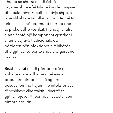
Thuhet se shufra e artë është 
veçanërisht e efektshme kundër majave 
dhe baktereve E. coli – të dyja shpesh 
janë shkaktarë të inflamacionit të traktit 
urinar, i cili më pas mund të rritet dhe 
të prekë edhe veshkat. Prandaj, shufra 
e artë është një komponent qendror i 
shumë çajrave tradicionalë që 
përdoren për infeksionet e fshikëzës 
dhe gjithashtu për të shpëlarë gurët në 
veshka.
Rrushi i ariut
 është përdorur për një 
kohë të gjatë edhe në mjekësinë 
popullore bimore si një agjent i 
besueshëm në trajtimin e infeksioneve 
të veshkave dhe traktit urinar të të 
gjitha llojeve. Ai përmban substancën 
bimore arbutin.