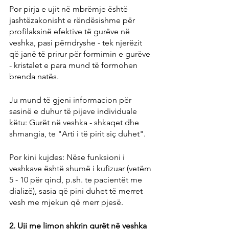
Por pirja e ujit në mbrëmje është 
jashtëzakonisht e rëndësishme për 
profilaksinë efektive të gurëve në 
veshka, pasi përndryshe - tek njerëzit 
që janë të prirur për formimin e gurëve 
- kristalet e para mund të formohen 
brenda natës.
Ju mund të gjeni informacion për 
sasinë e duhur të pijeve individuale 
këtu: Gurët në veshka - shkaqet dhe 
shmangia, te "Arti i të pirit siç duhet".
Por kini kujdes: Nëse funksioni i 
veshkave është shumë i kufizuar (vetëm 
5 - 10 për qind, p.sh. te pacientët me 
dializë), sasia që pini duhet të merret 
vesh me mjekun që merr pjesë.
2. Uji me limon shkrin gurët në veshka