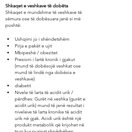
Shkaqet e veshkave të dobëta
Shkaqet e mundshme të veshkave të 
sëmura ose të dobësuara janë si më 
poshtë:
Ushqimi jo i shëndetshëm
Pirja e pakët e ujit
Mbipeshë / obezitet
Presioni i lartë kronik i gjakut 
(mund të dobësojë veshkat ose 
mund të lindë nga dobësia e 
veshkave)
diabetit
Nivele të larta të acidit urik / 
përdhes: Gurët në veshka (gurët e 
acidit urik) mund të jenë rezultat i 
niveleve të larta kronike të acidit 
urik në gjak. Acidi urik është një 
produkt metabolik që krijohet në 
trup kur purinat shpërbëhen. 