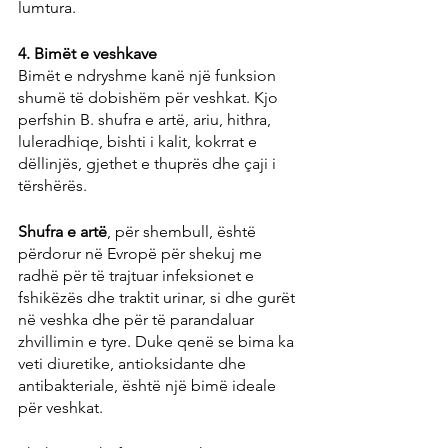
lumtura.
4. Bimët e veshkave
Bimët e ndryshme kanë një funksion 
shumë të dobishëm për veshkat. Kjo 
perfshin B. shufra e artë, ariu, hithra, 
luleradhiqe, bishti i kalit, kokrrat e 
dëllinjës, gjethet e thuprës dhe çaji i 
tërshërës.
Shufra e artë
, për shembull, është 
përdorur në Evropë për shekuj me 
radhë për të trajtuar infeksionet e 
fshikëzës dhe traktit urinar, si dhe gurët 
në veshka dhe për të parandaluar 
zhvillimin e tyre. Duke qenë se bima ka 
veti diuretike, antioksidante dhe 
antibakteriale, është një bimë ideale 
për veshkat.