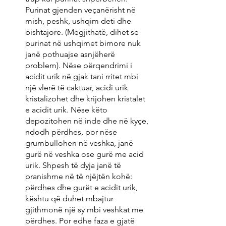
Purinat gjenden veçanërisht në 
mish, peshk, ushqim deti dhe 
bishtajore. (Megjithatë, dihet se 
purinat në ushqimet bimore nuk 
janë pothuajse asnjëherë 
problem). Nëse përqendrimi i 
acidit urik në gjak tani rritet mbi 
një vlerë të caktuar, acidi urik 
kristalizohet dhe krijohen kristalet 
e acidit urik. Nëse këto 
depozitohen në inde dhe në kyçe, 
ndodh përdhes, por nëse 
grumbullohen në veshka, janë 
gurë në veshka ose gurë me acid 
urik. Shpesh të dyja janë të 
pranishme në të njëjtën kohë: 
përdhes dhe gurët e acidit urik, 
kështu që duhet mbajtur 
gjithmonë një sy mbi veshkat me 
përdhes. Por edhe faza e gjatë 