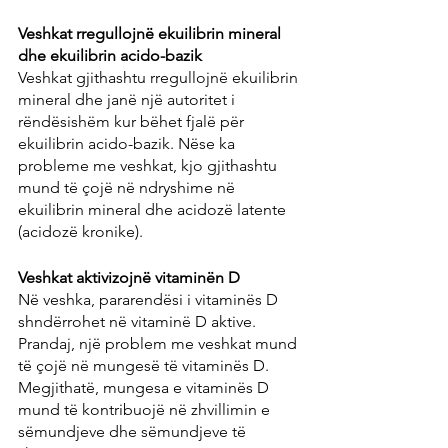
Veshkat rregullojnë ekuilibrin mineral 
dhe ekuilibrin acido-bazik
Veshkat gjithashtu rregullojnë ekuilibrin 
mineral dhe janë një autoritet i 
rëndësishëm kur bëhet fjalë për 
ekuilibrin acido-bazik. Nëse ka 
probleme me veshkat, kjo gjithashtu 
mund të çojë në ndryshime në 
ekuilibrin mineral dhe acidozë latente 
(acidozë kronike).
Veshkat aktivizojnë vitaminën D
Në veshka, pararendësi i vitaminës D 
shndërrohet në vitaminë D aktive. 
Prandaj, një problem me veshkat mund 
të çojë në mungesë të vitaminës D. 
Megjithatë, mungesa e vitaminës D 
mund të kontribuojë në zhvillimin e 
sëmundjeve dhe sëmundjeve të 