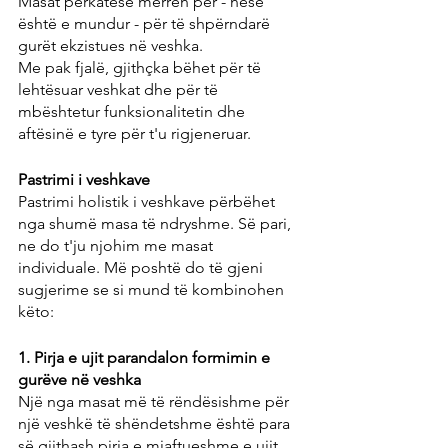
Masat përkatëse merren për - nëse 
është e mundur - për të shpërndarë 
gurët ekzistues në veshka.
Me pak fjalë, gjithçka bëhet për të 
lehtësuar veshkat dhe për të 
mbështetur funksionalitetin dhe 
aftësinë e tyre për t'u rigjeneruar.
Pastrimi i veshkave
Pastrimi holistik i veshkave përbëhet 
nga shumë masa të ndryshme. Së pari, 
ne do t'ju njohim me masat 
individuale. Më poshtë do të gjeni 
sugjerime se si mund të kombinohen 
këto:
1. Pirja e ujit parandalon formimin e 
gurëve në veshka
Një nga masat më të rëndësishme për 
një veshkë të shëndetshme është para 
së gjithash pirja e mjaftueshme e ujit 