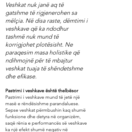
Veshkat nuk janë aq të 
gatshme të rigjenerohen sa 
mëlçia. Në disa raste, dëmtimi i 
veshkave që ka ndodhur 
tashmë nuk mund të 
korrigjohet plotësisht. Ne 
paraqesim masa holistike që 
ndihmojnë për të mbajtur 
veshkat tuaja të shëndetshme 
dhe efikase.
Pastrimi i veshkave është thelbësor
Pastrimi i veshkave mund të jetë një 
masë e rëndësishme parandaluese. 
Sepse veshkat përmbushin kaq shumë 
funksione dhe detyra në organizëm, 
saqë rënia e performancës së veshkave 
ka një efekt shumë negativ në 