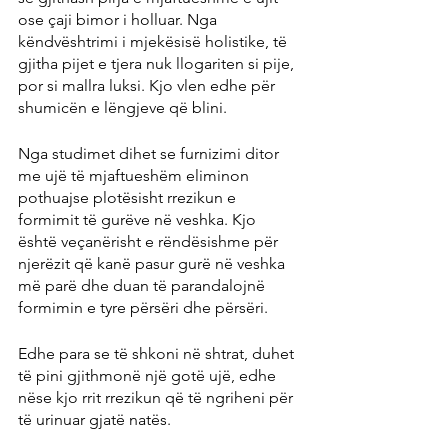
ose çaji bimor i holluar. Nga 
këndvështrimi i mjekësisë holistike, të 
gjitha pijet e tjera nuk llogariten si pije, 
por si mallra luksi. Kjo vlen edhe për 
shumicën e lëngjeve që blini.
Nga studimet dihet se furnizimi ditor 
me ujë të mjaftueshëm eliminon 
pothuajse plotësisht rrezikun e 
formimit të gurëve në veshka. Kjo 
është veçanërisht e rëndësishme për 
njerëzit që kanë pasur gurë në veshka 
më parë dhe duan të parandalojnë 
formimin e tyre përsëri dhe përsëri.
Edhe para se të shkoni në shtrat, duhet 
të pini gjithmonë një gotë ujë, edhe 
nëse kjo rrit rrezikun që të ngriheni për 
të urinuar gjatë natës.