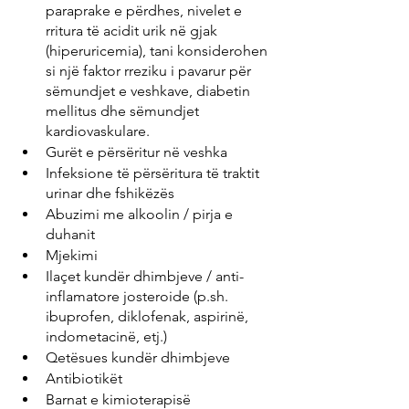
paraprake e përdhes, nivelet e 
rritura të acidit urik në gjak 
(hiperuricemia), tani konsiderohen 
si një faktor rreziku i pavarur për 
sëmundjet e veshkave, diabetin 
mellitus dhe sëmundjet 
kardiovaskulare.
Gurët e përsëritur në veshka
Infeksione të përsëritura të traktit 
urinar dhe fshikëzës
Abuzimi me alkoolin / pirja e 
duhanit
Mjekimi
Ilaçet kundër dhimbjeve / anti-
inflamatore josteroide (p.sh. 
ibuprofen, diklofenak, aspirinë, 
indometacinë, etj.)
Qetësues kundër dhimbjeve
Antibiotikët
Barnat e kimioterapisë