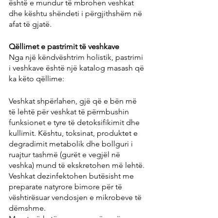
është e mundur të mbrohen veshkat 
dhe kështu shëndeti i përgjithshëm në 
afat të gjatë.
Qëllimet e pastrimit të veshkave
Nga një këndvështrim holistik, pastrimi 
i veshkave është një katalog masash që 
ka këto qëllime:
Veshkat shpërlahen, gjë që e bën më 
të lehtë për veshkat të përmbushin 
funksionet e tyre të detoksifikimit dhe 
kullimit. Kështu, toksinat, produktet e 
degradimit metabolik dhe bollguri i 
ruajtur tashmë (gurët e vegjël në 
veshka) mund të ekskretohen më lehtë.
Veshkat dezinfektohen butësisht me 
preparate natyrore bimore për të 
vështirësuar vendosjen e mikrobeve të 
dëmshme.