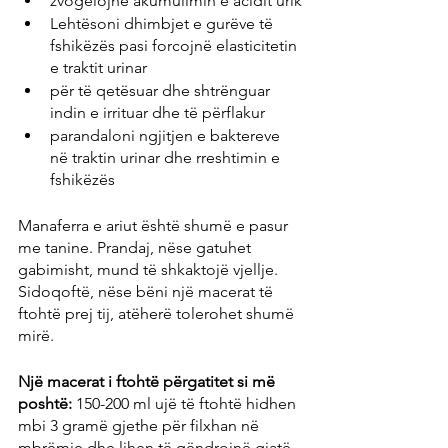
zvogëlojnë akumulimin e acidit urik
Lehtësoni dhimbjet e gurëve të 
fshikëzës pasi forcojnë elasticitetin 
e traktit urinar
për të qetësuar dhe shtrënguar 
indin e irrituar dhe të përflakur
parandaloni ngjitjen e baktereve 
në traktin urinar dhe rreshtimin e 
fshikëzës
Manaferra e ariut është shumë e pasur 
me tanine. Prandaj, nëse gatuhet 
gabimisht, mund të shkaktojë vjellje. 
Sidoqoftë, nëse bëni një macerat të 
ftohtë prej tij, atëherë tolerohet shumë 
mirë.
Një macerat i ftohtë përgatitet si më 
poshtë:
 150-200 ml ujë të ftohtë hidhen 
mbi 3 gramë gjethe për filxhan në 
mbrëmje dhe lihen të qëndrojnë gjatë 