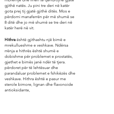
gjithë natës. Ju pini tre deri në katër 
gota prej tij gjatë gjithë ditës. Mos e 
përdorni manaferrën për më shumë se 
8 ditë dhe jo më shumë se tre deri në 
katër herë në vit.
Hithra
 është gjithashtu një bimë e 
mrekullueshme e veshkave. Ndërsa 
rrënja e hithrës është shumë e 
dobishme për problemet e prostatës, 
gjethet e bimës janë ndër të tjera. 
përdoret për të lehtësuar dhe 
parandaluar problemet e fshikëzës dhe 
veshkave. Hithra është e pasur me 
sterole bimore, lignan dhe flavonoide 
antioksidante,
forcimi i mureve të qelizave të 
veshkave dhe fshikëzës,
pengojnë formimin e substancave 