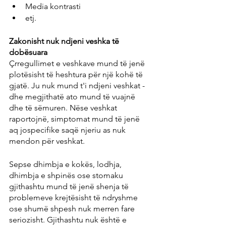
Media kontrasti
etj.
Zakonisht nuk ndjeni veshka të 
dobësuara
Çrregullimet e veshkave mund të jenë 
plotësisht të heshtura për një kohë të 
gjatë. Ju nuk mund t'i ndjeni veshkat - 
dhe megjithatë ato mund të vuajnë 
dhe të sëmuren. Nëse veshkat 
raportojnë, simptomat mund të jenë 
aq jospecifike saqë njeriu as nuk 
mendon për veshkat.
Sepse dhimbja e kokës, lodhja, 
dhimbja e shpinës ose stomaku 
gjithashtu mund të jenë shenja të 
problemeve krejtësisht të ndryshme 
ose shumë shpesh nuk merren fare 
seriozisht. Gjithashtu nuk është e 