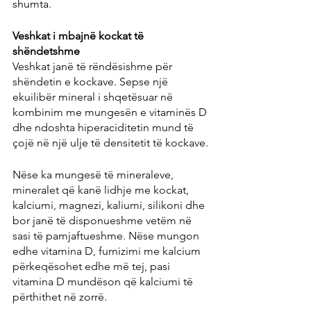
shumta.
Veshkat i mbajnë kockat të 
shëndetshme
Veshkat janë të rëndësishme për 
shëndetin e kockave. Sepse një 
ekuilibër mineral i shqetësuar në 
kombinim me mungesën e vitaminës D 
dhe ndoshta hiperaciditetin mund të 
çojë në një ulje të densitetit të kockave.
Nëse ka mungesë të mineraleve, 
mineralet që kanë lidhje me kockat, 
kalciumi, magnezi, kaliumi, silikoni dhe 
bor janë të disponueshme vetëm në 
sasi të pamjaftueshme. Nëse mungon 
edhe vitamina D, furnizimi me kalcium 
përkeqësohet edhe më tej, pasi 
vitamina D mundëson që kalciumi të 
përthithet në zorrë.