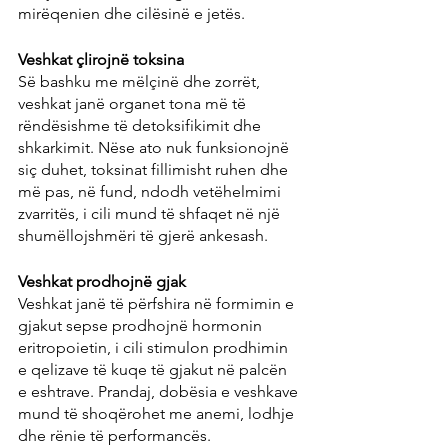
mirëqenien dhe cilësinë e jetës.
Veshkat çlirojnë toksina
Së bashku me mëlçinë dhe zorrët, 
veshkat janë organet tona më të 
rëndësishme të detoksifikimit dhe 
shkarkimit. Nëse ato nuk funksionojnë 
siç duhet, toksinat fillimisht ruhen dhe 
më pas, në fund, ndodh vetëhelmimi 
zvarritës, i cili mund të shfaqet në një 
shumëllojshmëri të gjerë ankesash.
Veshkat prodhojnë gjak
Veshkat janë të përfshira në formimin e 
gjakut sepse prodhojnë hormonin 
eritropoietin, i cili stimulon prodhimin 
e qelizave të kuqe të gjakut në palcën 
e eshtrave. Prandaj, dobësia e veshkave 
mund të shoqërohet me anemi, lodhje 
dhe rënie të performancës.