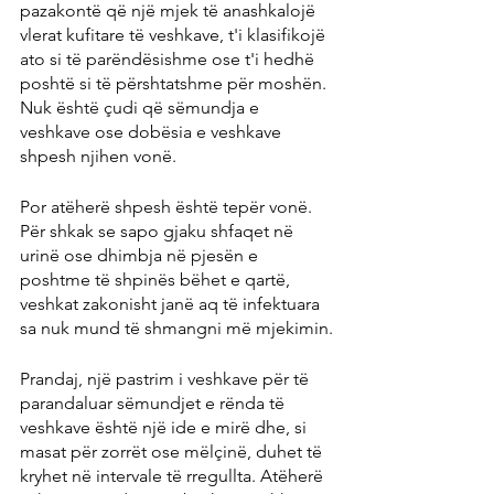
pazakontë që një mjek të anashkalojë 
vlerat kufitare të veshkave, t'i klasifikojë 
ato si të parëndësishme ose t'i hedhë 
poshtë si të përshtatshme për moshën. 
Nuk është çudi që sëmundja e 
veshkave ose dobësia e veshkave 
shpesh njihen vonë.
Por atëherë shpesh është tepër vonë. 
Për shkak se sapo gjaku shfaqet në 
urinë ose dhimbja në pjesën e 
poshtme të shpinës bëhet e qartë, 
veshkat zakonisht janë aq të infektuara 
sa nuk mund të shmangni më mjekimin.
Prandaj, një pastrim i veshkave për të 
parandaluar sëmundjet e rënda të 
veshkave është një ide e mirë dhe, si 
masat për zorrët ose mëlçinë, duhet të 
kryhet në intervale të rregullta. Atëherë 