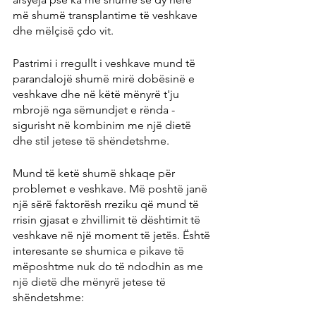
më shumë transplantime të veshkave 
dhe mëlçisë çdo vit.
Pastrimi i rregullt i veshkave mund të 
parandalojë shumë mirë dobësinë e 
veshkave dhe në këtë mënyrë t'ju 
mbrojë nga sëmundjet e rënda - 
sigurisht në kombinim me një dietë 
dhe stil jetese të shëndetshme.
Mund të ketë shumë shkaqe për 
problemet e veshkave. Më poshtë janë 
një sërë faktorësh rreziku që mund të 
rrisin gjasat e zhvillimit të dështimit të 
veshkave në një moment të jetës. Është 
interesante se shumica e pikave të 
mëposhtme nuk do të ndodhin as me 
një dietë dhe mënyrë jetese të 
shëndetshme: