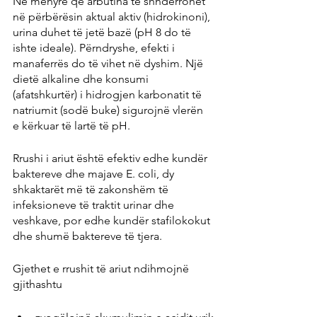
Në mënyrë që arbutina të shndërrohet 
në përbërësin aktual aktiv (hidrokinoni), 
urina duhet të jetë bazë (pH 8 do të 
ishte ideale). Përndryshe, efekti i 
manaferrës do të vihet në dyshim. Një 
dietë alkaline dhe konsumi 
(afatshkurtër) i hidrogjen karbonatit të 
natriumit (sodë buke) sigurojnë vlerën 
e kërkuar të lartë të pH.
Rrushi i ariut
është efektiv edhe kundër 
baktereve dhe majave E. coli, dy 
shkaktarët më të zakonshëm të 
infeksioneve të traktit urinar dhe 
veshkave, por edhe kundër stafilokokut 
dhe shumë baktereve të tjera.
Gjethet e rrushit të ariut ndihmojnë 
gjithashtu