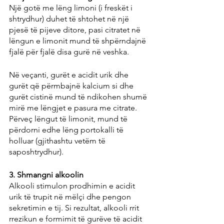
Një gotë me lëng limoni (i freskët i 
shtrydhur) duhet të shtohet në një 
pjesë të pijeve ditore, pasi citratet në 
lëngun e limonit mund të shpërndajnë 
fjalë për fjalë disa gurë në veshka.
Në veçanti, gurët e acidit urik dhe 
gurët që përmbajnë kalcium si dhe 
gurët cistinë mund të ndikohen shumë 
mirë me lëngjet e pasura me citrate. 
Përveç lëngut të limonit, mund të 
përdorni edhe lëng portokalli të 
holluar (gjithashtu vetëm të 
saposhtrydhur).
3. Shmangni alkoolin
Alkooli stimulon prodhimin e acidit 
urik të trupit në mëlçi dhe pengon 
sekretimin e tij. Si rezultat, alkooli rrit 
rrezikun e formimit të gurëve të acidit 