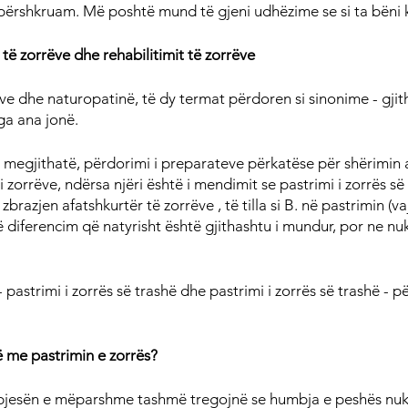
 përshkruam. Më poshtë mund të gjeni udhëzime se si ta bëni 
 të zorrëve dhe rehabilitimit të zorrëve
ve dhe naturopatinë, të dy termat përdoren si sinonime - gjit
a ana jonë.
, megjithatë, përdorimi i preparateve përkatëse për shërimin a
 zorrëve, ndërsa njëri është i mendimit se pastrimi i zorrës së
azjen afatshkurtër të zorrëve , të tilla si B. në pastrimin (vaj 
një diferencim që natyrisht është gjithashtu i mundur, por ne nu
- pastrimi i zorrës së trashë dhe pastrimi i zorrës së trashë - 
me pastrimin e zorrës?
ë pjesën e mëparshme tashmë tregojnë se humbja e peshës nuk