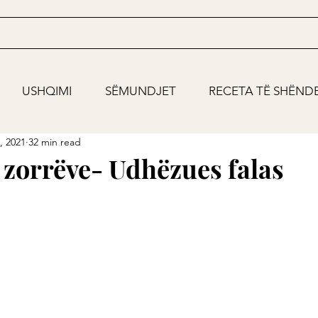
USHQIMI
SËMUNDJET
RECETA TË SHËND
, 2021
32 min read
i zorrëve- Udhëzues falas