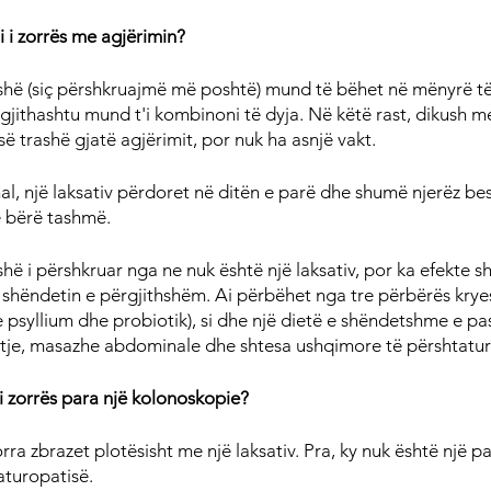
i i zorrës me agjërimin?
rashë (siç përshkruajmë më poshtë) mund të bëhet në mënyrë t
 gjithashtu mund t'i kombinoni të dyja. Në këtë rast, dikush m
së trashë gjatë agjërimit, por nuk ha asnjë vakt.
al, një laksativ përdoret në ditën e parë dhe shumë njerëz bes
ë bërë tashmë.
ashë i përshkruar nga ne nuk është një laksativ, por ka efekte s
 shëndetin e përgjithshëm. Ai përbëhet nga tre përbërës krye
e psyllium dhe probiotik), si dhe një dietë e shëndetshme e pa
vitje, masazhe abdominale dhe shtesa ushqimore të përshtatura
 i zorrës para një kolonoskopie?
ra zbrazet plotësisht me një laksativ. Pra, ky nuk është një pas
aturopatisë.