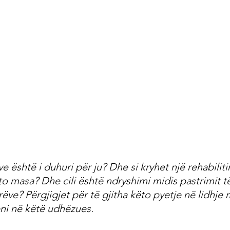
ve është i duhuri për ju? Dhe si kryhet një rehabiliti
to masa? Dhe cili është ndryshimi midis pastrimit t
rrëve? Përgjigjet për të gjitha këto pyetje në lidhje
eni në këtë udhëzues.