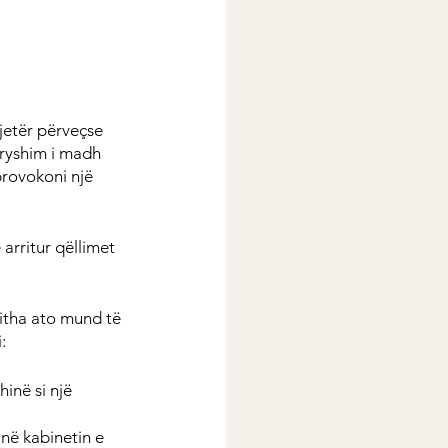
jetër përveçse 
ndryshim i madh 
provokoni një 
 arritur qëllimet 
jitha ato mund të 
:
inë si një 
në kabinetin e 