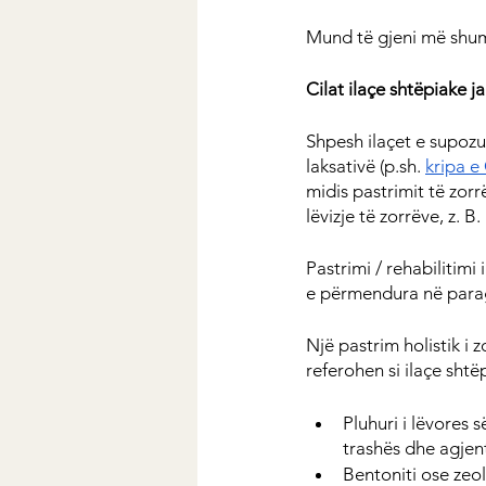
Mund të gjeni më shum
Cilat ilaçe shtëpiake 
Shpesh ilaçet e supozua
laksativë (p.sh. 
kripa e
midis pastrimit të zorr
lëvizje të zorrëve, z. B
Pastrimi / rehabilitimi
e përmendura në parag
Një pastrim holistik i 
referohen si ilaçe sht
Pluhuri i lëvores 
trashës dhe agjen
Bentoniti ose zeol