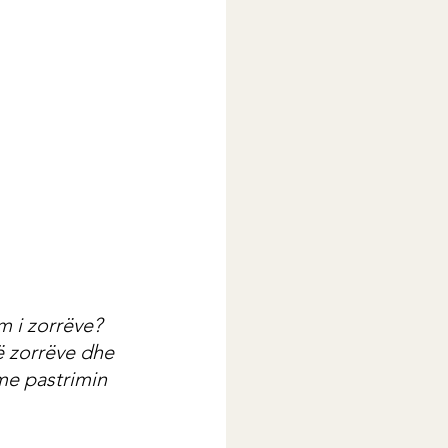
m i zorrëve? 
ë zorrëve dhe 
 me pastrimin 