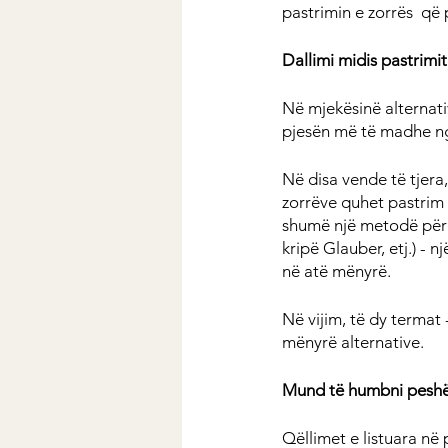
pastrimin e zorrës  që
Dallimi midis pastrimit
Në mjekësinë alternati
pjesën më të madhe ng
Në disa vende të tjera
zorrëve quhet pastrim i
shumë një metodë për zbr
kripë Glauber, etj.) - 
në atë mënyrë.
Në vijim, të dy termat 
mënyrë alternative.
Mund të humbni peshë 
Qëllimet e listuara n