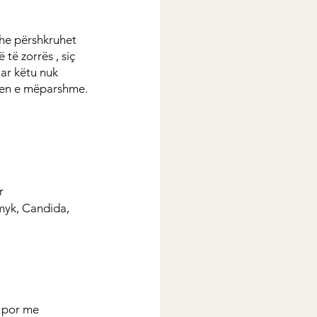
dhe përshkruhet 
të zorrës , siç 
ar këtu nuk 
hjen e mëparshme.
r
myk, Candida, 
 por me 