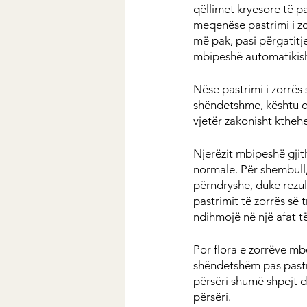
qëllimet kryesore të pa
meqenëse pastrimi i zo
më pak, pasi përgatitje
mbipeshë automatikisht
Nëse pastrimi i zorrës 
shëndetshme, kështu që
vjetër zakonisht kthehe
Njerëzit mbipeshë gjit
normale. Për shembull,
përndryshe, duke rezult
pastrimit të zorrës së
ndihmojë në një afat t
Por flora e zorrëve mb
shëndetshëm pas pastri
përsëri shumë shpejt d
përsëri.