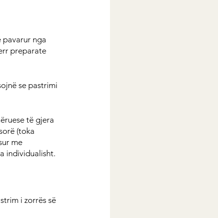
ë pavarur nga 
err preparate 
ojnë se pastrimi 
hëruese të gjera 
sorë (toka 
sur me 
 individualisht.
trim i zorrës së 