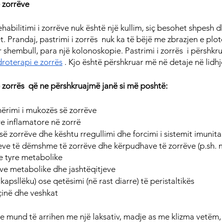
ë zorrëve
rehabilitimi i zorrëve nuk është një kullim, siç besohet shpesh 
. Prandaj, pastrimi i zorrës  nuk ka të bëjë me zbrazjen e plotë 
shembull, para një kolonoskopie. Pastrimi i zorrës  i përshkru
droterapi e zorrës
 . Kjo është përshkruar më në detaje në lid
ë zorrës  që ne përshkruajmë janë si më poshtë:
hërimi i mukozës së zorrëve
ve inflamatore në zorrë
s së zorrëve dhe kështu rregullimi dhe forcimi i sistemit imunita
reve të dëmshme të zorrëve dhe kërpudhave të zorrëve (p.sh. 
 e tyre metabolike
eve metabolike dhe jashtëqitjeve
 kapsllëku) ose qetësimi (në rast diarre) të peristaltikës
çinë dhe veshkat
se mund të arrihen me një laksativ, madje as me klizma vetëm,