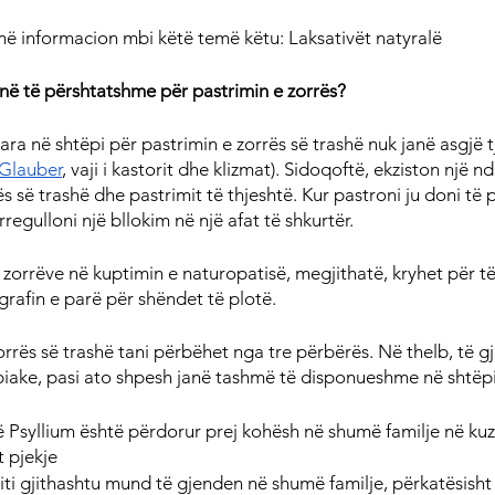
ë informacion mbi këtë temë këtu: Laksativët natyralë
janë të përshtatshme për pastrimin e zorrës?
ra në shtëpi për pastrimin e zorrës së trashë nuk janë asgjë t
 Glauber
, vaji i kastorit dhe klizmat). Sidoqoftë, ekziston një 
ës së trashë dhe pastrimit të thjeshtë. Kur pastroni ju doni të 
. rregulloni një bllokim në një afat të shkurtër.
 i zorrëve në kuptimin e naturopatisë, megjithatë, kryhet për të
rafin e parë për shëndet të plotë.
zorrës së trashë tani përbëhet nga tre përbërës. Në thelb, të g
ëpiake, pasi ato shpesh janë tashmë të disponueshme në shtëpi
së Psyllium është përdorur prej kohësh në shumë familje në kuzh
t pjekje
iti gjithashtu mund të gjenden në shumë familje, përkatësisht 