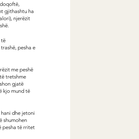
idoqoftë, 
t gjithashtu ha 
ori), njerëzit 
shë.
 të 
 trashë, pesha e 
erëzit me peshë 
të tretshme 
yshon gjatë 
ë kjo mund të 
hani dhe jetoni 
 të shumohen 
pesha të rritet 