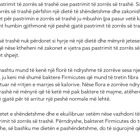
strimit të zorrës së trashë ose pastrimit të zorrës së trashë. S
rrës së trashë përfshin një dietë të shëndetshme dhe zakonish
t për pastrimin e zorrës së trashë ju mbushin (pa pasur vetë kal
 humbin gjithmonë një peshë gjatë pastrimit të zorrës së tra
së trashë nuk përdoret si hyrje në një dietë dhe mënyrë jetese
 nëse ktheheni në zakonet e vjetra pas pastrimit të zorrës së
t shpejt.
hashtu mund të kenë një florë të ndryshme të zorrëve sesa nj
 ju keni më shumë baktere Firmicutes që mund të tretin fibra 
uar në rritjen e marrjes së kalorive. Nëse flora e zorrëve ndr
 trashë në mënyrë që të ketë më pak baktere të majme, atëher
ë gjatë për të arritur një peshë normale më lehtë.
etet e shëndetshme dhe e ekuilibruar vetëm nëse vazhdoni të 
mit të zorrës së trashë. Përndryshe, bakteret Firmicutes do
he, së bashku me dietën e pashëndetshme, do të sigurojnë që 