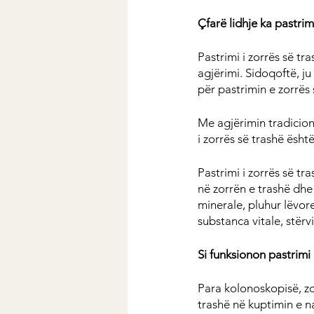
Çfarë lidhje ka pastrim
Pastrimi i zorrës së t
agjërimi. Sidoqoftë, ju
për pastrimin e zorrës 
Me agjërimin tradicion
i zorrës së trashë ësht
Pastrimi i zorrës së tr
në zorrën e trashë dhe
minerale, pluhur lëvor
substanca vitale, stër
Si funksionon pastrimi
Para kolonoskopisë, zor
trashë në kuptimin e n