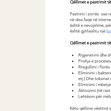
Qëllimet e pastrimit t
Pastrimi i zorrës  ose 
në disa faqe në internet
është e nevojshme, për 
është gjithashtu një 
hi
Qëllimet e pastrimit t
Rigjenerimi dhe s
Prishja e procese
Rregullimi i florë
Eliminimi i bakte
etj.) Dhe toksinat
Eliminimi i mbetj
Aktivizimi (në rast
Lehtësim për mël
Këto qëllime vështirë 