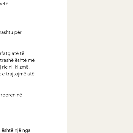
këtë.
hashtu për 
fatgjatë të 
 trashë është më 
ricini, klizmë, 
k e trajtojmë atë 
përdoren në 
 është një nga 