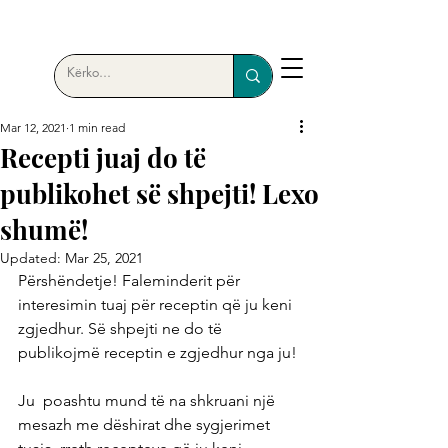
Mar 12, 2021
1 min read
Recepti juaj do të
publikohet së shpejti! Lexo
shumë!
Updated:
Mar 25, 2021
Përshëndetje! Faleminderit për 
interesimin tuaj për receptin që ju keni  
zgjedhur. Së shpejti ne do të 
publikojmë receptin e zgjedhur nga ju!
Ju  poashtu mund të na shkruani një 
mesazh me dëshirat dhe sygjerimet 