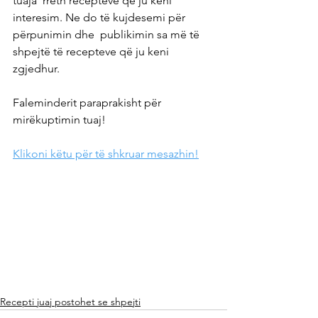
tuaja  rreth recepteve që ju keni 
interesim. Ne do të kujdesemi për 
përpunimin dhe  publikimin sa më të 
shpejtë të recepteve që ju keni 
zgjedhur. 
Faleminderit paraprakisht për 
mirëkuptimin tuaj!
Klikoni këtu për të shkruar mesazhin!
Recepti juaj postohet se shpejti