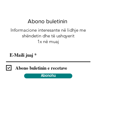
Abono buletinin
Informacione interesante në lidhje me
shëndetin dhe të ushqyerit
1x në muaj
Abono buletinin e recetave
Abonohu
Me regjistrimin tuaj ju lejoni dërgimin e rregullt
të buletinit dhe pranoni rregulloret e
Mbrojtjes
.
së të dhënave