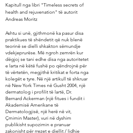
Kapitull nga libri "Timeless secrets of 
health and rejuvenation" të autorit 
Andreas Moritz
Ashtu si unë, gjithmonë ka pasur disa 
praktikues të shëndetit që nuk blenë 
teorinë se dielli shkakton sëmundje 
vdekjeprurëse. Më ngroh zemrën kur 
dëgjoj se tani edhe disa nga autoritetet 
e larta në këtë fushë po qëndrojnë për 
të vërtetën, megjithë kritikat e forta nga 
kolegët e tyre. Në një artikull të shkruar 
në New York Times në Gusht 2004, një 
dermatolog i profilit të lartë, Dr. 
Bernard Ackerman (një fitues i fundit i 
Akademisë Amerikane të 
Dermatologjisë, një herë në vit, 
Çmimin Master), vuri në dyshim 
publikisht supozimin e pranuar 
zakonisht për rrezet e diellit / lidhje 