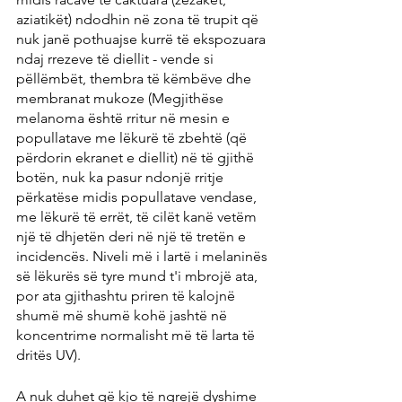
aziatikët) ndodhin në zona të trupit që 
nuk janë pothuajse kurrë të ekspozuara 
ndaj rrezeve të diellit - vende si 
pëllëmbët, thembra të këmbëve dhe 
membranat mukoze (Megjithëse 
melanoma është rritur në mesin e 
popullatave me lëkurë të zbehtë (që 
përdorin ekranet e diellit) në të gjithë 
botën, nuk ka pasur ndonjë rritje 
përkatëse midis popullatave vendase, 
me lëkurë të errët, të cilët kanë vetëm 
një të dhjetën deri në një të tretën e 
incidencës. Niveli më i lartë i melaninës 
së lëkurës së tyre mund t'i mbrojë ata, 
por ata gjithashtu priren të kalojnë 
shumë më shumë kohë jashtë në 
koncentrime normalisht më të larta të 
dritës UV). 
A nuk duhet që kjo të ngrejë dyshime 