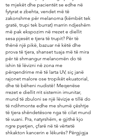
te mjekët dhe pacientët se edhe në 
fytyrat e zbehta, vendet më të 
zakonshme për melanoma (këmbët tek 
gratë, trupi tek burrat) marrin ndjeshëm 
më pak ekspozim në rrezet e diellit 
sesa pjesët e tjera të trupit? Për të 
thënë një pikë, bazuar në këtë dhe 
prova të tjera, shanset tuaja më të mira 
për të shmangur melanomën do të 
ishin të lëvizni në zona me 
përqendrime më të larta UV, siç janë 
rajonet malore ose tropikët ekuatorial, 
dhe të bëheni nudistë! Meqenëse 
rrezet e diellit rrit sistemin imunitar, 
mund të zbuloni se një lëvizje e tillë do 
të ndihmonte edhe me shumë çështje 
të tjera shëndetësore nga të cilat mund 
të vuani. Pra, natyrshëm, e gjithë kjo 
ngre pyetjen, çfarë në të vërtetë 
shkakton kancerin e lëkurës? Përgjigja 