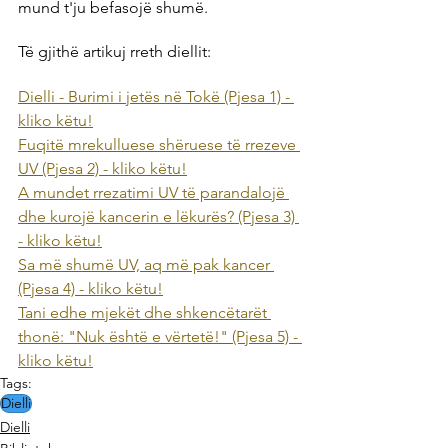
mund t'ju befasojë shumë.
Të gjithë artikuj rreth diellit:
Dielli - Burimi i jetës në Tokë (Pjesa 1) - 
kliko këtu!
Fuqitë mrekulluese shëruese të rrezeve 
UV (Pjesa 2) - kliko këtu!
A mundet rrezatimi UV të parandalojë 
dhe kurojë kancerin e lëkurës? (Pjesa 3) 
- kliko këtu!
Sa më shumë UV, aq më pak kancer 
(Pjesa 4) - kliko këtu!
Tani edhe mjekët dhe shkencëtarët 
thonë: "Nuk është e vërtetë!" (Pjesa 5) - 
kliko këtu!
Tags:
Dielli
Dielli