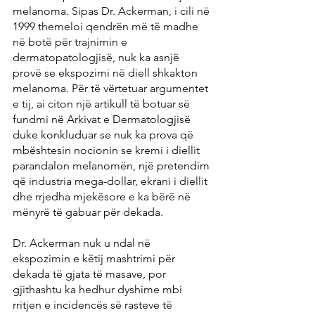
melanoma. Sipas Dr. Ackerman, i cili në 
1999 themeloi qendrën më të madhe 
në botë për trajnimin e 
dermatopatologjisë, nuk ka asnjë 
provë se ekspozimi në diell shkakton 
melanoma. Për të vërtetuar argumentet 
e tij, ai citon një artikull të botuar së 
fundmi në Arkivat e Dermatologjisë 
duke konkluduar se nuk ka prova që 
mbështesin nocionin se kremi i diellit 
parandalon melanomën, një pretendim 
që industria mega-dollar, ekrani i diellit 
dhe rrjedha mjekësore e ka bërë në 
mënyrë të gabuar për dekada.
Dr. Ackerman nuk u ndal në 
ekspozimin e këtij mashtrimi për 
dekada të gjata të masave, por 
gjithashtu ka hedhur dyshime mbi 
rritjen e incidencës së rasteve të 