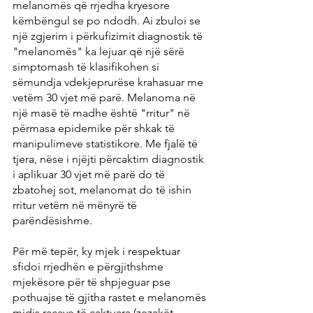
melanomës që rrjedha kryesore 
këmbëngul se po ndodh. Ai zbuloi se 
një zgjerim i përkufizimit diagnostik të 
"melanomës" ka lejuar që një sërë 
simptomash të klasifikohen si 
sëmundja vdekjeprurëse krahasuar me 
vetëm 30 vjet më parë. Melanoma në 
një masë të madhe është "rritur" në 
përmasa epidemike për shkak të 
manipulimeve statistikore. Me fjalë të 
tjera, nëse i njëjti përcaktim diagnostik 
i aplikuar 30 vjet më parë do të 
zbatohej sot, melanomat do të ishin 
rritur vetëm në mënyrë të 
parëndësishme.
Për më tepër, ky mjek i respektuar 
sfidoi rrjedhën e përgjithshme 
mjekësore për të shpjeguar pse 
pothuajse të gjitha rastet e melanomës 
midis racave të caktuara (zezakët, 