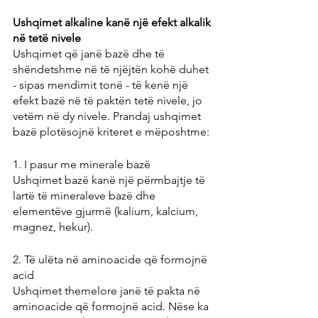
Ushqimet alkaline kanë një efekt alkalik 
në tetë nivele
Ushqimet që janë bazë dhe të 
shëndetshme në të njëjtën kohë duhet 
- sipas mendimit tonë - të kenë një 
efekt bazë në të paktën tetë nivele, jo 
vetëm në dy nivele. Prandaj ushqimet 
bazë plotësojnë kriteret e mëposhtme:
1. I pasur me minerale bazë
Ushqimet bazë kanë një përmbajtje të 
lartë të mineraleve bazë dhe 
elementëve gjurmë (kalium, kalcium, 
magnez, hekur).
2. Të ulëta në aminoacide që formojnë 
acid
Ushqimet themelore janë të pakta në 
aminoacide që formojnë acid. Nëse ka 