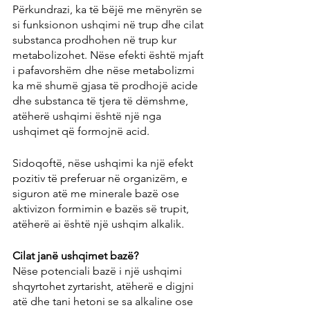
Përkundrazi, ka të bëjë me mënyrën se 
si funksionon ushqimi në trup dhe cilat 
substanca prodhohen në trup kur 
metabolizohet. Nëse efekti është mjaft 
i pafavorshëm dhe nëse metabolizmi 
ka më shumë gjasa të prodhojë acide 
dhe substanca të tjera të dëmshme, 
atëherë ushqimi është një nga 
ushqimet që formojnë acid.
Sidoqoftë, nëse ushqimi ka një efekt 
pozitiv të preferuar në organizëm, e 
siguron atë me minerale bazë ose 
aktivizon formimin e bazës së trupit, 
atëherë ai është një ushqim alkalik.
Cilat janë ushqimet bazë?
Nëse potenciali bazë i një ushqimi 
shqyrtohet zyrtarisht, atëherë e digjni 
atë dhe tani hetoni se sa alkaline ose 