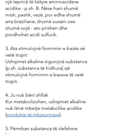
një tepricë të këtyre aminoacideve 
acidike - p.sh. B. Nëse hani shumë 
mish, peshk, vezë, por edhe shumë 
arra braziliane, shumë susam ose 
shumë sojë - ato prishen dhe 
prodhohet acidi sulfurik.
3. Ata stimulojnë formimin e bazës së 
vetë trupit
Ushqimet alkaline sigurojnë substanca 
(p.sh. substanca të hidhura) që 
stimulojnë formimin e bazave të vetë 
trupit.
4. Ju nuk bëni shllak
Kur metabolizohen, ushqimet alkaline 
nuk lënë mbetje metabolike acidike 
(
produkte të mbeturinave
).
5. Përmban substanca të vlefshme 