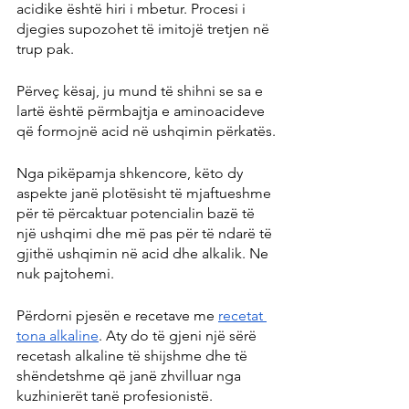
acidike është hiri i mbetur. Procesi i 
djegies supozohet të imitojë tretjen në 
trup pak.
Përveç kësaj, ju mund të shihni se sa e 
lartë është përmbajtja e aminoacideve 
që formojnë acid në ushqimin përkatës.
Nga pikëpamja shkencore, këto dy 
aspekte janë plotësisht të mjaftueshme 
për të përcaktuar potencialin bazë të 
një ushqimi dhe më pas për të ndarë të 
gjithë ushqimin në acid dhe alkalik. Ne 
nuk pajtohemi.
Përdorni pjesën e recetave me 
recetat 
tona alkaline
. Aty do të gjeni një sërë 
recetash alkaline të shijshme dhe të 
shëndetshme që janë zhvilluar nga 
kuzhinierët tanë profesionistë.