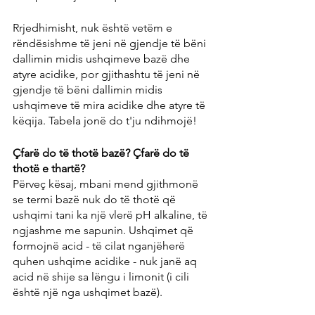
Rrjedhimisht, nuk është vetëm e 
rëndësishme të jeni në gjendje të bëni 
dallimin midis ushqimeve bazë dhe 
atyre acidike, por gjithashtu të jeni në 
gjendje të bëni dallimin midis 
ushqimeve të mira acidike dhe atyre të 
këqija. Tabela jonë do t'ju ndihmojë!
Çfarë do të thotë bazë? Çfarë do të 
thotë e thartë?
Përveç kësaj, mbani mend gjithmonë 
se termi bazë nuk do të thotë që 
ushqimi tani ka një vlerë pH alkaline, të 
ngjashme me sapunin. Ushqimet që 
formojnë acid - të cilat nganjëherë 
quhen ushqime acidike - nuk janë aq 
acid në shije sa lëngu i limonit (i cili 
është një nga ushqimet bazë).