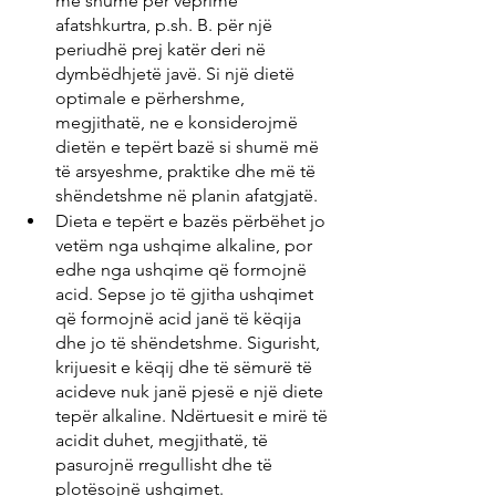
më shumë për veprime 
afatshkurtra, p.sh. B. për një 
periudhë prej katër deri në 
dymbëdhjetë javë. Si një dietë 
optimale e përhershme, 
megjithatë, ne e konsiderojmë 
dietën e tepërt bazë si shumë më 
të arsyeshme, praktike dhe më të 
shëndetshme në planin afatgjatë.
Dieta e tepërt e bazës përbëhet jo 
vetëm nga ushqime alkaline, por 
edhe nga ushqime që formojnë 
acid. Sepse jo të gjitha ushqimet 
që formojnë acid janë të këqija 
dhe jo të shëndetshme. Sigurisht, 
krijuesit e këqij dhe të sëmurë të 
acideve nuk janë pjesë e një diete 
tepër alkaline. Ndërtuesit e mirë të 
acidit duhet, megjithatë, të 
pasurojnë rregullisht dhe të 
plotësojnë ushqimet.