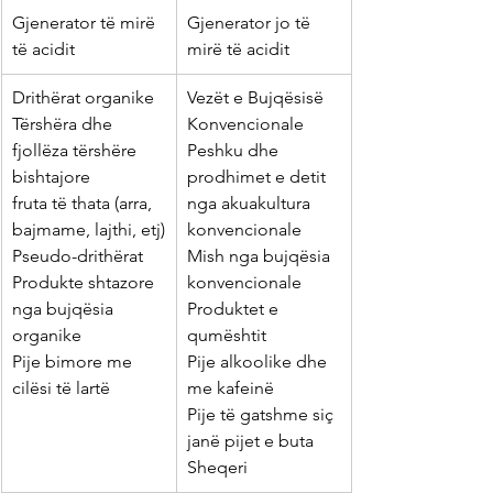
​Gjenerator të mirë 
Gjenerator jo të 
të acidit
mirë të acidit
Drithërat organike
​Vezët e Bujqësisë 
Tërshëra dhe 
Konvencionale
fjollëza tërshëre
Peshku dhe 
bishtajore
prodhimet e detit 
fruta të thata (arra, 
nga akuakultura 
bajmame, lajthi, etj)
konvencionale
Pseudo-drithërat
Mish nga bujqësia 
Produkte shtazore 
konvencionale
nga bujqësia 
Produktet e 
organike
qumështit
Pije bimore me 
Pije alkoolike dhe 
cilësi të lartë
me kafeinë
Pije të gatshme siç 
janë pijet e buta
Sheqeri