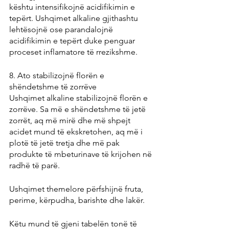
kështu intensifikojnë acidifikimin e 
tepërt. Ushqimet alkaline gjithashtu 
lehtësojnë ose parandalojnë 
acidifikimin e tepërt duke penguar 
proceset inflamatore të rrezikshme.
8. Ato stabilizojnë florën e 
shëndetshme të zorrëve
Ushqimet alkaline stabilizojnë florën e 
zorrëve. Sa më e shëndetshme të jetë 
zorrët, aq më mirë dhe më shpejt 
acidet mund të ekskretohen, aq më i 
plotë të jetë tretja dhe më pak 
produkte të mbeturinave të krijohen në 
radhë të parë.
Ushqimet themelore përfshijnë fruta, 
perime, kërpudha, barishte dhe lakër.
Këtu mund të gjeni tabelën tonë të 