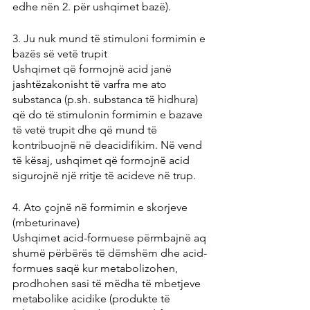
edhe nën 2. për ushqimet bazë).
3. Ju nuk mund të stimuloni formimin e 
bazës së vetë trupit
Ushqimet që formojnë acid janë 
jashtëzakonisht të varfra me ato 
substanca (p.sh. substanca të hidhura) 
që do të stimulonin formimin e bazave 
të vetë trupit dhe që mund të 
kontribuojnë në deacidifikim. Në vend 
të kësaj, ushqimet që formojnë acid 
sigurojnë një rritje të acideve në trup.
4. Ato çojnë në formimin e skorjeve 
(mbeturinave)
Ushqimet acid-formuese përmbajnë aq 
shumë përbërës të dëmshëm dhe acid-
formues saqë kur metabolizohen, 
prodhohen sasi të mëdha të mbetjeve 
metabolike acidike (produkte të 