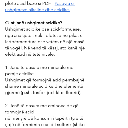
plotë acid-bazë si PDF - 
Pasqyra e 
ushqimeve alkaline dhe acidike.
Cilat janë ushqimet acidike?
Ushqimet acidike ose acid-formuese, 
nga ana tjetër, nuk i plotësojnë pikat e 
lartpërmendura ose vetëm në një masë 
të vogël. Në vend të kësaj, ato kanë një 
efekt acid në tetë nivele.
1. Janë të pasura me minerale me 
pamje acidike
Ushqimet që formojnë acid përmbajnë 
shumë minerale acidike dhe elementë 
gjurmë (p.sh. fosfor, jod, klor, fluorid).
2. Janë të pasura me aminoacide që 
formojnë acid
në mënyrë që konsumi i tepërt i tyre të 
çojë në formimin e acidit sulfurik (shiko 