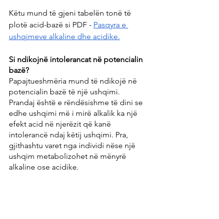
Këtu mund të gjeni tabelën tonë të 
plotë acid-bazë si PDF - 
Pasqyra e 
ushqimeve alkaline dhe acidike.
Si ndikojnë intolerancat në potencialin 
bazë?
Papajtueshmëria mund të ndikojë në 
potencialin bazë të një ushqimi. 
Prandaj është e rëndësishme të dini se 
edhe ushqimi më i mirë alkalik ka një 
efekt acid në njerëzit që kanë 
intolerancë ndaj këtij ushqimi. Pra, 
gjithashtu varet nga individi nëse një 
ushqim metabolizohet në mënyrë 
alkaline ose acidike.
Pra, nëse vuani nga 
intoleranca ndaj 
fruktozës
, për shembull, ju me siguri 
nuk do të metabolizoni frutat më të 