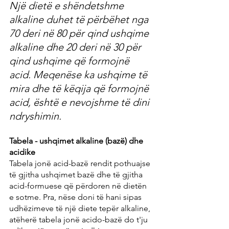
Një dietë e shëndetshme 
alkaline duhet të përbëhet nga 
70 deri në 80 për qind ushqime 
alkaline dhe 20 deri në 30 për 
qind ushqime që formojnë 
acid. Meqenëse ka ushqime të 
mira dhe të këqija që formojnë 
acid, është e nevojshme të dini 
ndryshimin.
Tabela - ushqimet alkaline (bazë) dhe 
acidike
Tabela jonë acid-bazë rendit pothuajse 
të gjitha ushqimet bazë dhe të gjitha 
acid-formuese që përdoren në dietën 
e sotme. Pra, nëse doni të hani sipas 
udhëzimeve të një diete tepër alkaline, 
atëherë tabela jonë acido-bazë do t'ju 