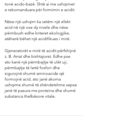
tonë acido-bazë. Shtë ai me ushqimet 
e rekomanduara për formimin e acidit.
Nëse një ushqim ka vetëm një efekt 
acid në një ose dy nivele dhe nëse 
përmbush edhe kriteret ekologjike, 
atëherë bëhet një acidifikues i mirë.
Gjeneratorët e mirë të acidit përfshijnë 
z. B. Arrat dhe bishtajoret. Edhe pse 
ato kanë një përmbajtje të ulët uji, 
përmbajtje të lartë fosfori dhe 
sigurojnë shumë aminoacide që 
formojnë acid, ato janë akoma 
ushqime shumë të shëndetshme sepse 
janë të pasura me proteina dhe shumë 
substanca thelbësore vitale.