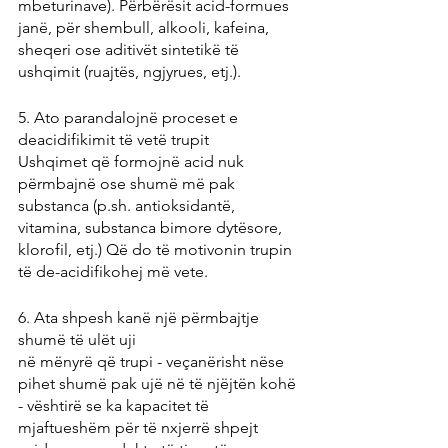
mbeturinave). Përbërësit acid-formues 
janë, për shembull, alkooli, kafeina, 
sheqeri ose aditivët sintetikë të 
ushqimit (ruajtës, ngjyrues, etj.).
5. Ato parandalojnë proceset e 
deacidifikimit të vetë trupit
Ushqimet që formojnë acid nuk 
përmbajnë ose shumë më pak 
substanca (p.sh. antioksidantë, 
vitamina, substanca bimore dytësore, 
klorofil, etj.) Që do të motivonin trupin 
të de-acidifikohej më vete.
6. Ata shpesh kanë një përmbajtje 
shumë të ulët uji
në mënyrë që trupi - veçanërisht nëse 
pihet shumë pak ujë në të njëjtën kohë 
- vështirë se ka kapacitet të 
mjaftueshëm për të nxjerrë shpejt 