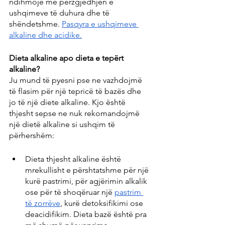
ndihmojë me përzgjedhjen e 
ushqimeve të duhura dhe të 
shëndetshme. 
Pasqyra e ushqimeve 
alkaline dhe acidike.
Dieta alkaline apo dieta e tepërt 
alkaline?
Ju mund të pyesni pse ne vazhdojmë 
të flasim për një tepricë të bazës dhe 
jo të një diete alkaline. Kjo është 
thjesht sepse ne nuk rekomandojmë 
një dietë alkaline si ushqim të 
përhershëm:
Dieta thjesht alkaline është 
mrekullisht e përshtatshme për një 
kurë pastrimi, për agjërimin alkalik 
ose për të shoqëruar një 
pastrim 
të zorrëve
, kurë detoksifikimi ose 
deacidifikim. Dieta bazë është pra 