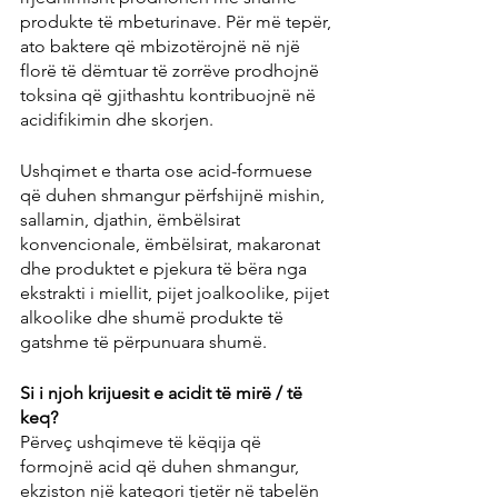
produkte të mbeturinave. Për më tepër, 
ato baktere që mbizotërojnë në një 
florë të dëmtuar të zorrëve prodhojnë 
toksina që gjithashtu kontribuojnë në 
acidifikimin dhe skorjen.
Ushqimet e tharta ose acid-formuese 
që duhen shmangur përfshijnë mishin, 
sallamin, djathin, ëmbëlsirat 
konvencionale, ëmbëlsirat, makaronat 
dhe produktet e pjekura të bëra nga 
ekstrakti i miellit, pijet joalkoolike, pijet 
alkoolike dhe shumë produkte të 
gatshme të përpunuara shumë.
Si i njoh krijuesit e acidit të mirë / të 
keq?
Përveç ushqimeve të këqija që 
formojnë acid që duhen shmangur, 
ekziston një kategori tjetër në tabelën 