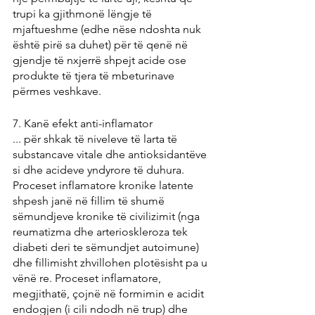
trupi ka gjithmonë lëngje të 
mjaftueshme (edhe nëse ndoshta nuk 
është pirë sa duhet) për të qenë në 
gjendje të nxjerrë shpejt acide ose 
produkte të tjera të mbeturinave 
përmes veshkave.
7. Kanë efekt anti-inflamator
... për shkak të niveleve të larta të 
substancave vitale dhe antioksidantëve 
si dhe acideve yndyrore të duhura. 
Proceset inflamatore kronike latente 
shpesh janë në fillim të shumë 
sëmundjeve kronike të civilizimit (nga 
reumatizma dhe arterioskleroza tek 
diabeti deri te sëmundjet autoimune) 
dhe fillimisht zhvillohen plotësisht pa u 
vënë re. Proceset inflamatore, 
megjithatë, çojnë në formimin e acidit 
endogjen (i cili ndodh në trup) dhe 