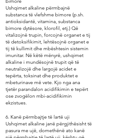
bimore
Ushqimet alkaline përmbajnë 
substanca të vlefshme bimore (p.sh. 
antioksidantë, vitamina, substanca 
bimore dytësore, klorofil, etj.) Që 
vitalizojnë trupin, forcojnë organet e tij 
të detoksifikimit, lehtësojnë organet e 
tij të kullimit dhe mbështesin sistemin 
imunitar. Në këtë mënyrë, ushqimet 
alkaline i mundësojnë trupit që të 
neutralizojë dhe largojë acidet e 
tepërta, toksinat dhe produktet e 
mbeturinave më vete. Kjo nga ana 
tjetër parandalon acidifikimin e tepërt 
ose zvogëlon mbi-acidifikimin 
ekzistues.
6. Kanë përmbajtje të lartë uji
Ushqimet alkaline janë përgjithësisht të 
pasura me ujë, domethënë ato kanë 
një përmbajtje të lartë uji, kështu që 