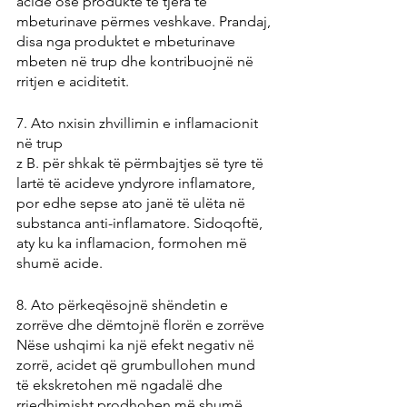
acide ose produkte të tjera të 
mbeturinave përmes veshkave. Prandaj, 
disa nga produktet e mbeturinave 
mbeten në trup dhe kontribuojnë në 
rritjen e aciditetit.
7. Ato nxisin zhvillimin e inflamacionit 
në trup
z B. për shkak të përmbajtjes së tyre të 
lartë të acideve yndyrore inflamatore, 
por edhe sepse ato janë të ulëta në 
substanca anti-inflamatore. Sidoqoftë, 
aty ku ka inflamacion, formohen më 
shumë acide.
8. Ato përkeqësojnë shëndetin e 
zorrëve dhe dëmtojnë florën e zorrëve
Nëse ushqimi ka një efekt negativ në 
zorrë, acidet që grumbullohen mund 
të ekskretohen më ngadalë dhe 
rrjedhimisht prodhohen më shumë 