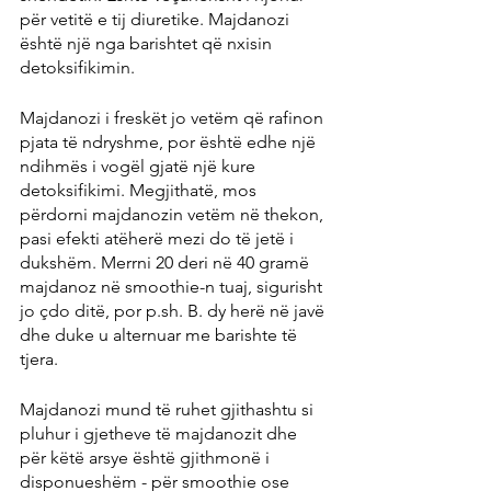
për vetitë e tij diuretike. Majdanozi 
është një nga barishtet që nxisin 
detoksifikimin.
Majdanozi i freskët jo vetëm që rafinon 
pjata të ndryshme, por është edhe një 
ndihmës i vogël gjatë një kure 
detoksifikimi. Megjithatë, mos 
përdorni majdanozin vetëm në thekon, 
pasi efekti atëherë mezi do të jetë i 
dukshëm. Merrni 20 deri në 40 gramë 
majdanoz në smoothie-n tuaj, sigurisht 
jo çdo ditë, por p.sh. B. dy herë në javë 
dhe duke u alternuar me barishte të 
tjera.
Majdanozi mund të ruhet gjithashtu si 
pluhur i gjetheve të majdanozit dhe 
për këtë arsye është gjithmonë i 
disponueshëm - për smoothie ose 