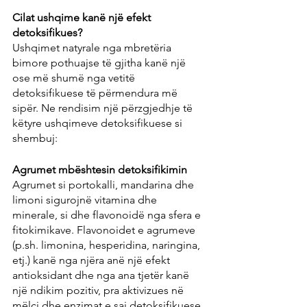
Cilat ushqime kanë një efekt 
detoksifikues?
Ushqimet natyrale nga mbretëria 
bimore pothuajse të gjitha kanë një 
ose më shumë nga vetitë 
detoksifikuese të përmendura më 
sipër. Ne rendisim një përzgjedhje të 
këtyre ushqimeve detoksifikuese si 
shembuj:
Agrumet mbështesin detoksifikimin
Agrumet si portokalli, mandarina dhe 
limoni sigurojnë vitamina dhe 
minerale, si dhe flavonoidë nga sfera e 
fitokimikave. Flavonoidet e agrumeve 
(p.sh. limonina, hesperidina, naringina, 
etj.) kanë nga njëra anë një efekt 
antioksidant dhe nga ana tjetër kanë 
një ndikim pozitiv, pra aktivizues në 
mëlçi dhe enzimat e saj detoksifikuese.