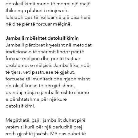
detoksifikimit mund të merrni një majë 
thike nga pluhuri i rrënjës së 
luleradhiqes të holluar në ujë disa herë 
në ditë për të forcuar mëlçinë.
Jamballi mbështet detoksifikimin
Jamballi përdoret kryesisht në metodat 
tradicionale të shërimit lindor për të 
forcuar mëlçinë dhe për të trajtuar 
problemet e mëlçisë. Jamballi ka, ndër 
të tjera, veti pastruese të gjakut, 
forcuese të imunitetit dhe rrjedhimisht 
detoksifikuese të përgjithshme, 
prandaj rrënja e jamballit është shumë 
e përshtatshme për një kurë 
detoksifikimi.
Megjithatë, çaji i jamballit duhet pirë 
vetëm si kurë për një periudhë prej 
rreth gjashtë javësh. Më pas duhet të 