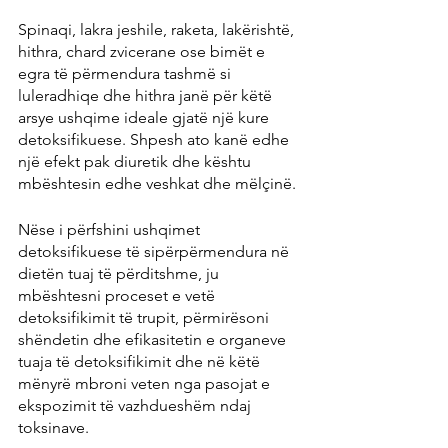
Spinaqi, lakra jeshile, raketa, lakërishtë, 
hithra, chard zvicerane ose bimët e 
egra të përmendura tashmë si 
luleradhiqe dhe hithra janë për këtë 
arsye ushqime ideale gjatë një kure 
detoksifikuese. Shpesh ato kanë edhe 
një efekt pak diuretik dhe kështu 
mbështesin edhe veshkat dhe mëlçinë.
Nëse i përfshini ushqimet 
detoksifikuese të sipërpërmendura në 
dietën tuaj të përditshme, ju 
mbështesni proceset e vetë 
detoksifikimit të trupit, përmirësoni 
shëndetin dhe efikasitetin e organeve 
tuaja të detoksifikimit dhe në këtë 
mënyrë mbroni veten nga pasojat e 
ekspozimit të vazhdueshëm ndaj 
toksinave.