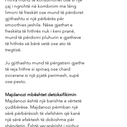
çaj i ngrohtë në kombinim me lëng 
limoni të freskët ose mund të përdoret 
gjithashtu si një përbërës për 
smoothies jeshile. Nëse gjethet e 
freskëta të hithrës nuk i keni pranë, 
mund të përdorni pluhurin e gjetheve 
të hithrës së bërë vetë ose ato të 
tregtisë.
Ju gjithashtu mund të përgatisni gjethe 
të reja hithre si spinaq ose chard 
zvicerane si një pjatë perimesh, supë 
ose pesto.
Majdanozi mbështet detoksifikimin
Majdanozi është një barishte e vërtetë 
çudibërëse. Majdanozi përmban një 
sërë përbërësish të vlefshëm që kanë 
një sërë efektesh të dobishme për 
shëndetin. Është veçanërisht i njohur 