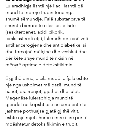
Luleradhiqja është një ilaç i lashtë që 
mund të mbrojë trupin tonë nga 
shumë sëmundje. Falë substancave të 
shumta bimore të cilësisë së lartë 
(seskiterpenet, acidi cikorik, 
taraksasteroli etj.), luleradhiqe kanë veti 
antikancerogjene dhe antidiabetike, si 
dhe forcojnë mëlçinë dhe veshkat dhe 
për këtë arsye mund të nxisin në 
mënyrë optimale detoksifikimin.
E gjithë bima, e cila meqë ra fjala është 
një nga ushqimet më bazë, mund të 
hahet, pra rrënjët, gjethet dhe lulet. 
Meqenëse luleradhiqja mund të 
gjendet në kopsht ose në ambiente të 
jashtme pothuajse gjatë gjithë vitit, 
është një mjet shumë i mirë i lirë për të 
mbështetur detoksifikimin e trupit.