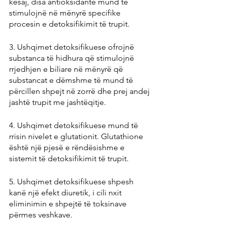
kësaj, disa antioksidantë mund të 
stimulojnë në mënyrë specifike 
procesin e detoksifikimit të trupit.
3. Ushqimet detoksifikuese ofrojnë 
substanca të hidhura që stimulojnë 
rrjedhjen e biliare në mënyrë që 
substancat e dëmshme të mund të 
përcillen shpejt në zorrë dhe prej andej 
jashtë trupit me jashtëqitje.
4. Ushqimet detoksifikuese mund të 
rrisin nivelet e glutationit. Glutathione 
është një pjesë e rëndësishme e 
sistemit të detoksifikimit të trupit.
5. Ushqimet detoksifikuese shpesh 
kanë një efekt diuretik, i cili nxit 
eliminimin e shpejtë të toksinave 
përmes veshkave.