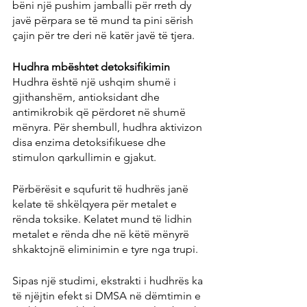
bëni një pushim jamballi për rreth dy 
javë përpara se të mund ta pini sërish 
çajin për tre deri në katër javë të tjera.
Hudhra mbështet detoksifikimin
Hudhra është një ushqim shumë i 
gjithanshëm, antioksidant dhe 
antimikrobik që përdoret në shumë 
mënyra. Për shembull, hudhra aktivizon 
disa enzima detoksifikuese dhe 
stimulon qarkullimin e gjakut.
Përbërësit e squfurit të hudhrës janë 
kelate të shkëlqyera për metalet e 
rënda toksike. Kelatet mund të lidhin 
metalet e rënda dhe në këtë mënyrë 
shkaktojnë eliminimin e tyre nga trupi.
Sipas një studimi, ekstrakti i hudhrës ka 
të njëjtin efekt si DMSA në dëmtimin e 