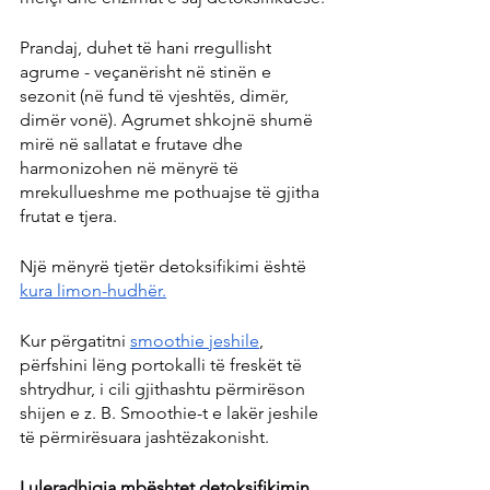
Prandaj, duhet të hani rregullisht 
agrume - veçanërisht në stinën e 
sezonit (në fund të vjeshtës, dimër, 
dimër vonë). Agrumet shkojnë shumë 
mirë në sallatat e frutave dhe 
harmonizohen në mënyrë të 
mrekullueshme me pothuajse të gjitha 
frutat e tjera.
Një mënyrë tjetër detoksifikimi është 
kura limon-hudhër.
Kur përgatitni 
smoothie jeshile
, 
përfshini lëng portokalli të freskët të 
shtrydhur, i cili gjithashtu përmirëson 
shijen e z. B. Smoothie-t e lakër jeshile 
të përmirësuara jashtëzakonisht.
Luleradhiqja mbështet detoksifikimin