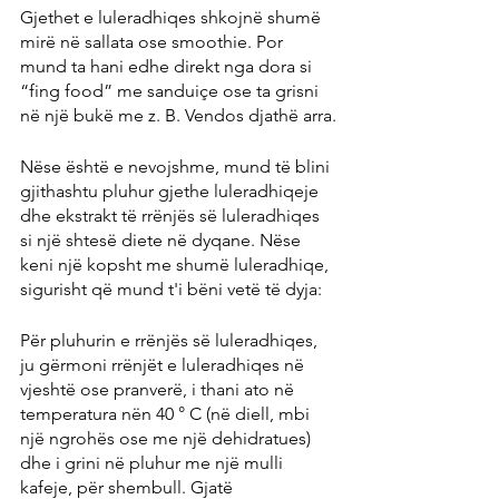
Gjethet e luleradhiqes shkojnë shumë 
mirë në sallata ose smoothie. Por 
mund ta hani edhe direkt nga dora si 
“fing food” me sanduiçe ose ta grisni 
në një bukë me z. B. Vendos djathë arra.
Nëse është e nevojshme, mund të blini 
gjithashtu pluhur gjethe luleradhiqeje 
dhe ekstrakt të rrënjës së luleradhiqes 
si një shtesë diete në dyqane. Nëse 
keni një kopsht me shumë luleradhiqe, 
sigurisht që mund t'i bëni vetë të dyja:
Për pluhurin e rrënjës së luleradhiqes, 
ju gërmoni rrënjët e luleradhiqes në 
vjeshtë ose pranverë, i thani ato në 
temperatura nën 40 ° C (në diell, mbi 
një ngrohës ose me një dehidratues) 
dhe i grini në pluhur me një mulli 
kafeje, për shembull. Gjatë 