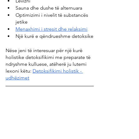
Lëvizni
Sauna dhe dushe të alternuara
Optimizimi i nivelit të substancës 
jetike
Menaxhimi i stresit dhe relaksimi
Një kurë e qëndrueshme detoksike
Nëse jeni të interesuar për një kurë 
holistike detoksifikimi me preparate të 
ndryshme kulluese, atëherë ju lutemi 
lexoni këtu: 
Detoksifikimi holistik - 
udhëzimet
Burimet e artikullit:
Entgiftende Lebensmittel (zentrum-
der-gesundheit.de)
 - Zentrum der 
Gesundheit
Tirkey N et al., "Hesperidin, a 
citrus bioflavonoid, decreases the 
oxidative stress produced by 