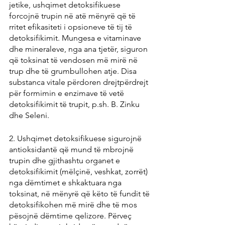
jetike, ushqimet detoksifikuese 
forcojnë trupin në atë mënyrë që të 
rritet efikasiteti i opsioneve të tij të 
detoksifikimit. Mungesa e vitaminave 
dhe mineraleve, nga ana tjetër, siguron 
që toksinat të vendosen më mirë në 
trup dhe të grumbullohen atje. Disa 
substanca vitale përdoren drejtpërdrejt 
për formimin e enzimave të vetë 
detoksifikimit të trupit, p.sh. B. Zinku 
dhe Seleni.
2. Ushqimet detoksifikuese sigurojnë 
antioksidantë që mund të mbrojnë 
trupin dhe gjithashtu organet e 
detoksifikimit (mëlçinë, veshkat, zorrët) 
nga dëmtimet e shkaktuara nga 
toksinat, në mënyrë që këto të fundit të 
detoksifikohen më mirë dhe të mos 
pësojnë dëmtime qelizore. Përveç 