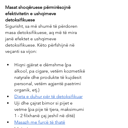
Masat shoqëruese përmirësojnë 
efektivitetin e ushqimeve 
detoksifikuese
Sigurisht, sa më shumë të përdoren 
masa detoksifikuese, aq më të mira 
janë efektet e ushqimeve 
detoksifikuese. Këto përfshijnë në 
veçanti sa vijon:
Hiqni gjërat e dëmshme (pa 
alkool, pa cigare, vetëm kozmetikë 
natyrale dhe produkte të kujdesit 
personal, vetëm agjentë pastrimi 
organik, etj.)
Dieta e duhur për të detoksifikuar
Uji dhe çajrat bimor si pijet e 
vetme (pa pije të tjera, maksimumi 
1 - 2 filxhanë çaj jeshil në ditë)
Masazh me furçë të thatë