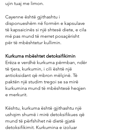
ujin tuaj me limon.
Cayenne është gjithashtu i 
disponueshëm në formën e kapsulave 
të kapsaicinës si një shtesë diete, e cila 
më pas mund të merret posaçërisht 
për të mbështetur kullimin.
Kurkuma mbështet detoksifikimin
Erëza e verdhë kurkuma përmban, ndër 
të tjera, kurkumin, i cili është një 
antioksidant që mbron mëlçinë. Të 
paktën një studim tregoi se sa mirë 
kurkumina mund të mbështesë heqjen 
e merkurit.
Kështu, kurkuma është gjithashtu një 
ushqim shumë i mirë detoksifikues që 
mund të përfshihet në dietë gjatë 
detoksifikimit. Kurkumina e izoluar 