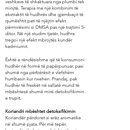
veshkave të shkaktuara nga plumbi tek 
minjtë. Terapia me një kombinim të 
ekstraktit të hudhrës dhe gjembaçit të 
qumështit pati të njëjtin efekt 
përmirësimi si DMSA pas një trajtimi 5-
ditor. Në një studim tjetër, hudhra 
tregoi një efekt mbrojtës kundër 
kadmiumit.
Është e rëndësishme që të konsumoni 
hudhër në formë të papërpunuar, pasi 
shumë nga përbërësit e vlefshëm 
humbasin kur nxehen. Prandaj, pak 
hudhër të freskët në sallatë mund të 
mbështesë shumë mirë detoksifikimin 
e trupit.
Koriandri mbështet detoksifikimin
Koriandër përdoret si erëz aromatike 
në shumë pjata. Për më tepër, 