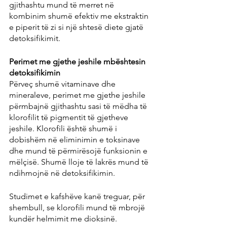
gjithashtu mund të merret në 
kombinim shumë efektiv me ekstraktin 
e piperit të zi si një shtesë diete gjatë 
detoksifikimit.
Perimet me gjethe jeshile mbështesin 
detoksifikimin
Përveç shumë vitaminave dhe 
mineraleve, perimet me gjethe jeshile 
përmbajnë gjithashtu sasi të mëdha të 
klorofilit të pigmentit të gjetheve 
jeshile. Klorofili është shumë i 
dobishëm në eliminimin e toksinave 
dhe mund të përmirësojë funksionin e 
mëlçisë. Shumë lloje të lakrës mund të 
ndihmojnë në detoksifikimin.
Studimet e kafshëve kanë treguar, për 
shembull, se klorofili mund të mbrojë 
kundër helmimit me dioksinë.