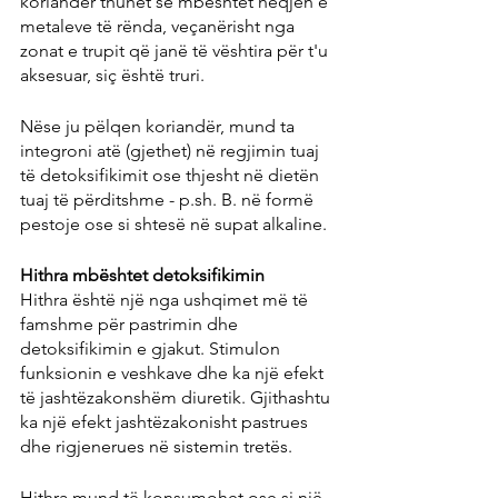
koriandër thuhet se mbështet heqjen e 
metaleve të rënda, veçanërisht nga 
zonat e trupit që janë të vështira për t'u 
aksesuar, siç është truri.
Nëse ju pëlqen koriandër, mund ta 
integroni atë (gjethet) në regjimin tuaj 
të detoksifikimit ose thjesht në dietën 
tuaj të përditshme - p.sh. B. në formë 
pestoje ose si shtesë në supat alkaline.
Hithra mbështet detoksifikimin
Hithra është një nga ushqimet më të 
famshme për pastrimin dhe 
detoksifikimin e gjakut. Stimulon 
funksionin e veshkave dhe ka një efekt 
të jashtëzakonshëm diuretik. Gjithashtu 
ka një efekt jashtëzakonisht pastrues 
dhe rigjenerues në sistemin tretës.
Hithra mund të konsumohet ose si një 