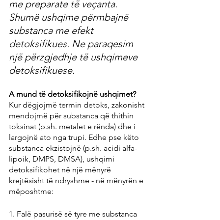
me preparate të veçanta. 
Shumë ushqime përmbajnë 
substanca me efekt 
detoksifikues. Ne paraqesim 
një përzgjedhje të ushqimeve 
detoksifikuese.
A mund të detoksifikojnë ushqimet?
Kur dëgjojmë termin detoks, zakonisht 
mendojmë për substanca që thithin 
toksinat (p.sh. metalet e rënda) dhe i 
largojnë ato nga trupi. Edhe pse këto 
substanca ekzistojnë (p.sh. acidi alfa-
lipoik, DMPS, DMSA), ushqimi 
detoksifikohet në një mënyrë 
krejtësisht të ndryshme - në mënyrën e 
mëposhtme:
1. Falë pasurisë së tyre me substanca 