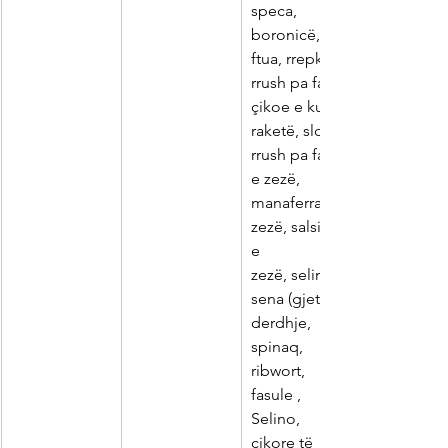
speca, 
boronicë,
ftua, rrepkë, 
rrush pa fara,
çikoe e kuqe, 
raketë, slota,
rrush pa fara 
e zezë,
manaferra të 
zezë, salsifikë 
e
zezë, selino, 
sena (gjethe),
derdhje, 
spinaq, 
ribwort,
fasule , 
Selino, 
çikore të