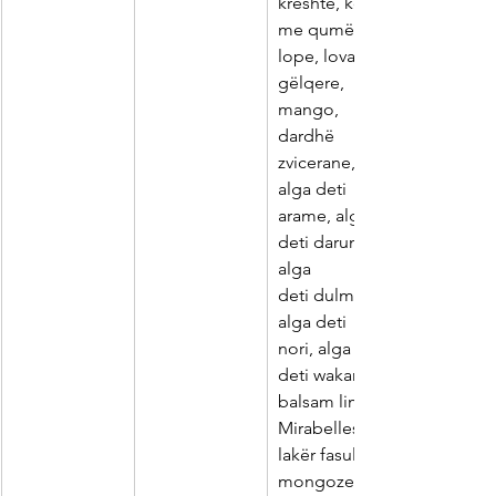
kreshtë, kos 
me qumësht
lope, lovage, 
gëlqere, 
mango,
dardhë 
zvicerane, 
alga deti
arame, alga 
deti daruma, 
alga
deti dulma, 
alga deti 
nori, alga
deti wakame, 
balsam limoni
Mirabelles, 
lakër fasule
mongoze, 