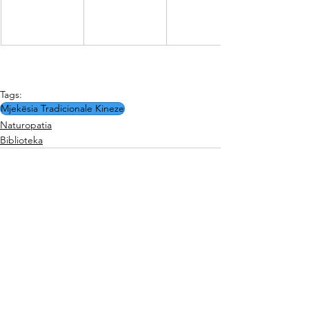
Tags:
Mjekësia Tradicionale Kineze
Naturopatia
Biblioteka
See All
Related Posts