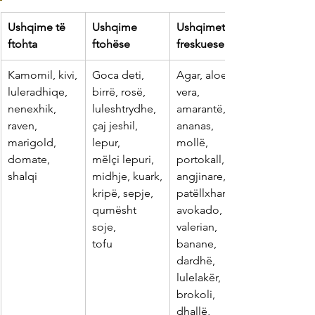
Ushqime të
Ushqime
Ushqimet 
ftohta
ftohëse
freskuese
​Kamomil, kivi,
​Goca deti,
​Agar, aloe 
luleradhiqe,
birrë, rosë,
vera, 
nenexhik, 
luleshtrydhe,
amarantë,
raven,
çaj jeshil, 
ananas, 
marigold,
lepur,
mollë, 
domate, 
mëlçi lepuri,
portokall,
shalqi
midhje, kuark,
angjinare, 
kripë, sepje,
patëllxhan,
qumësht 
avokado, 
soje,
valerian, 
tofu
banane,
dardhë, 
lulelakër, 
brokoli,
dhallë, 