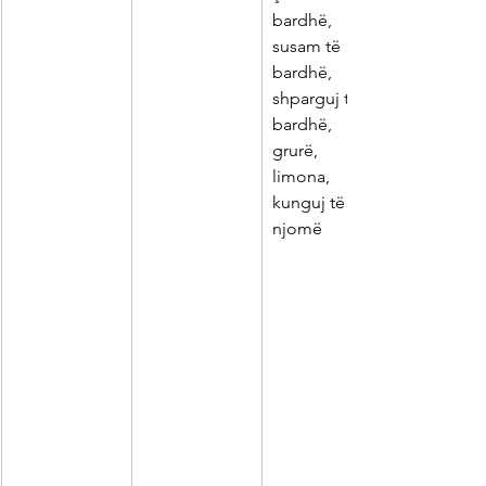
bardhë, 
susam të 
bardhë,
shparguj të 
bardhë, 
grurë,
limona, 
kunguj të 
njomë