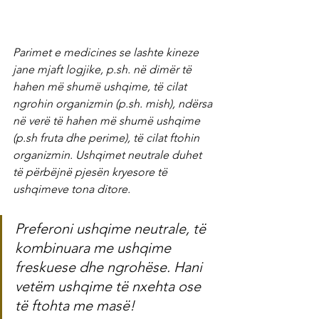
Parimet e medicines se lashte kineze 
jane mjaft logjike, p.sh. në dimër të 
hahen më shumë ushqime, të cilat 
ngrohin organizmin (p.sh. mish), ndërsa 
në verë të hahen më shumë ushqime 
(p.sh fruta dhe perime), të cilat ftohin 
organizmin. Ushqimet neutrale duhet 
të përbëjnë pjesën kryesore të 
ushqimeve tona ditore.
Preferoni ushqime neutrale, të 
kombinuara me ushqime 
freskuese dhe ngrohëse. Hani 
vetëm ushqime të nxehta ose 
të ftohta me masë!