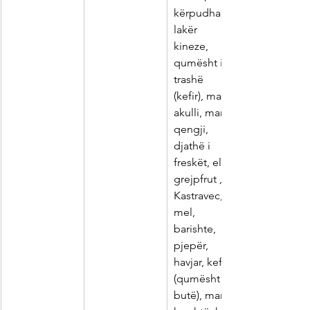
kërpudha, 
lakër
kineze, 
qumësht i 
trashë
(kefir), marule 
akulli, marule
qengji, 
djathë i 
freskët, elb,
grejpfrut , 
Kastravec, 
mel,
barishte, 
pjepër, 
havjar, kefir
(qumësht i 
butë), marule,