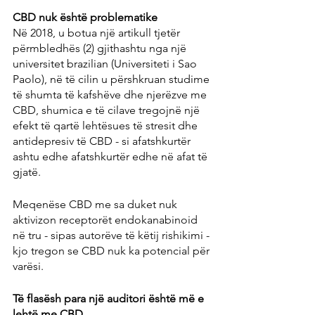
CBD nuk është problematike
Në 2018, u botua një artikull tjetër 
përmbledhës (2) gjithashtu nga një 
universitet brazilian (Universiteti i Sao 
Paolo), në të cilin u përshkruan studime 
të shumta të kafshëve dhe njerëzve me 
CBD, shumica e të cilave tregojnë një 
efekt të qartë lehtësues të stresit dhe 
antidepresiv të CBD - si afatshkurtër 
ashtu edhe afatshkurtër edhe në afat të 
gjatë.
Meqenëse CBD me sa duket nuk 
aktivizon receptorët endokanabinoid 
në tru - sipas autorëve të këtij rishikimi - 
kjo tregon se CBD nuk ka potencial për 
varësi.
Të flasësh para një auditori është më e 
lehtë me CBD