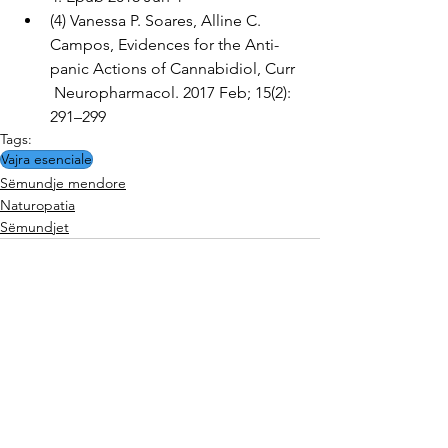
(4) Vanessa P. Soares, Alline C.  
Campos, Evidences for the Anti-
panic Actions of Cannabidiol, Curr 
 Neuropharmacol. 2017 Feb; 15(2): 
291–299
Tags:
Vajra esenciale
Sëmundje mendore
Naturopatia
Sëmundjet
See All
Related Posts