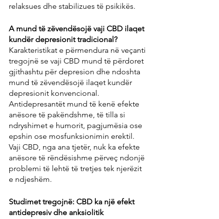
relaksues dhe stabilizues të psikikës.
A mund të zëvendësojë vaji CBD ilaqet 
kundër depresionit tradicional?
Karakteristikat e përmendura në veçanti 
tregojnë se vaji CBD mund të përdoret 
gjithashtu për depresion dhe ndoshta 
mund të zëvendësojë ilaqet kundër 
depresionit konvencional. 
Antidepresantët mund të kenë efekte 
anësore të pakëndshme, të tilla si 
ndryshimet e humorit, pagjumësia ose 
epshin ose mosfunksionimin erektil. 
Vaji CBD, nga ana tjetër, nuk ka efekte 
anësore të rëndësishme përveç ndonjë 
problemi të lehtë të tretjes tek njerëzit 
e ndjeshëm.
Studimet tregojnë: CBD ka një efekt 
antidepresiv dhe anksiolitik