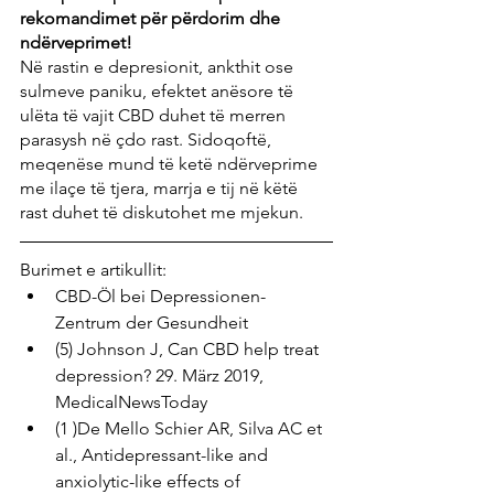
rekomandimet për përdorim dhe 
ndërveprimet!
Në rastin e depresionit, ankthit ose 
sulmeve paniku, efektet anësore të 
ulëta të vajit CBD duhet të merren 
parasysh në çdo rast. Sidoqoftë, 
meqenëse mund të ketë ndërveprime 
me ilaçe të tjera, marrja e tij në këtë 
rast duhet të diskutohet me mjekun.
Burimet e artikullit:
CBD-Öl bei Depressionen- 
Zentrum der Gesundheit
(5) Johnson J, Can CBD help treat 
depression? 29. März 2019, 
MedicalNewsToday
(1 )De Mello Schier AR, Silva AC et  
al., Antidepressant-like and 
anxiolytic-like effects of 