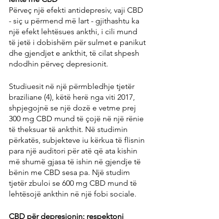
Përveç një efekti antidepresiv, vaji CBD 
- siç u përmend më lart - gjithashtu ka 
një efekt lehtësues ankthi, i cili mund 
të jetë i dobishëm për sulmet e panikut 
dhe gjendjet e ankthit, të cilat shpesh 
ndodhin përveç depresionit.
Studiuesit në një përmbledhje tjetër 
braziliane (4), këtë herë nga viti 2017, 
shpjegojnë se një dozë e vetme prej 
300 mg CBD mund të çojë në një rënie 
të theksuar të ankthit. Në studimin 
përkatës, subjekteve iu kërkua të flisnin 
para një auditori për atë që ata kishin 
më shumë gjasa të ishin në gjendje të 
bënin me CBD sesa pa. Një studim 
tjetër zbuloi se 600 mg CBD mund të 
lehtësojë ankthin në një fobi sociale.
CBD për depresionin: respektoni 