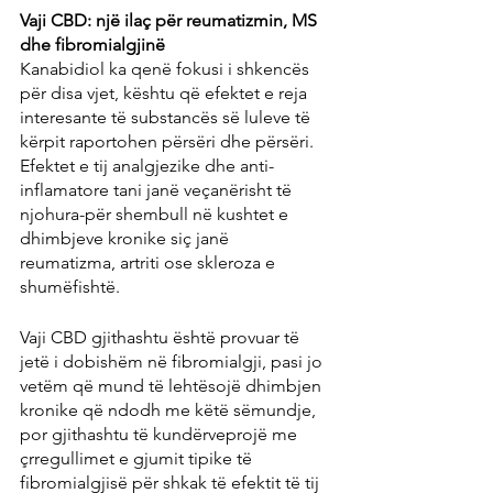
Vaji CBD: një ilaç për reumatizmin, MS 
dhe fibromialgjinë
Kanabidiol ka qenë fokusi i shkencës 
për disa vjet, kështu që efektet e reja 
interesante të substancës së luleve të 
kërpit raportohen përsëri dhe përsëri. 
Efektet e tij analgjezike dhe anti-
inflamatore tani janë veçanërisht të 
njohura-për shembull në kushtet e 
dhimbjeve kronike siç janë 
reumatizma, artriti ose skleroza e 
shumëfishtë.
Vaji CBD gjithashtu është provuar të 
jetë i dobishëm në fibromialgji, pasi jo 
vetëm që mund të lehtësojë dhimbjen 
kronike që ndodh me këtë sëmundje, 
por gjithashtu të kundërveprojë me 
çrregullimet e gjumit tipike të 
fibromialgjisë për shkak të efektit të tij 