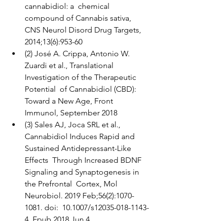
cannabidiol: a  chemical 
compound of Cannabis sativa, 
CNS Neurol Disord Drug Targets,  
2014;13(6):953-60
(2) José A. Crippa, Antonio W.  
Zuardi et al., Translational 
Investigation of the Therapeutic 
Potential  of Cannabidiol (CBD): 
Toward a New Age, Front 
Immunol, September 2018
(3) Sales AJ, Joca SRL et al.,  
Cannabidiol Induces Rapid and 
Sustained Antidepressant-Like 
Effects  Through Increased BDNF 
Signaling and Synaptogenesis in 
the Prefrontal  Cortex, Mol 
Neurobiol. 2019 Feb;56(2):1070-
1081. doi:  10.1007/s12035-018-1143-
4. Epub 2018 Jun 4