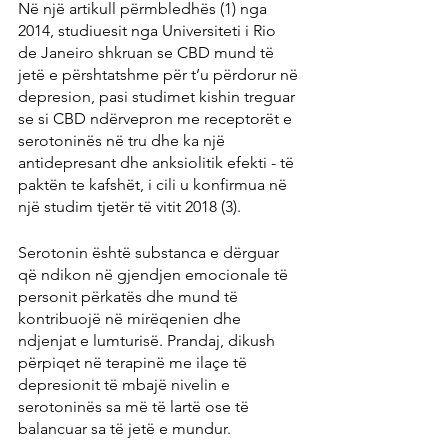
Në një artikull përmbledhës (1) nga 
2014, studiuesit nga Universiteti i Rio 
de Janeiro shkruan se CBD mund të 
jetë e përshtatshme për t’u përdorur në 
depresion, pasi studimet kishin treguar 
se si CBD ndërvepron me receptorët e 
serotoninës në tru dhe ka një 
antidepresant dhe anksiolitik efekti - të 
paktën te kafshët, i cili u konfirmua në 
një studim tjetër të vitit 2018 (3).
Serotonin është substanca e dërguar 
që ndikon në gjendjen emocionale të 
personit përkatës dhe mund të 
kontribuojë në mirëqenien dhe 
ndjenjat e lumturisë. Prandaj, dikush 
përpiqet në terapinë me ilaçe të 
depresionit të mbajë nivelin e 
serotoninës sa më të lartë ose të 
balancuar sa të jetë e mundur.