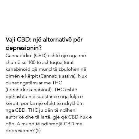
Vaji CBD: një alternativë për 
depresionin?
Cannabidiol (CBD) është një nga më 
shumë se 100 të ashtuquajturat 
kanabinoid që mund të zbulohen në 
bimën e kërpit (Cannabis sativa). Nuk 
duhet ngatërruar me THC 
(tetrahidrokanabinol). THC është 
gjithashtu një substancë nga lulja e 
kërpit, por ka një efekt të ndryshëm 
nga CBD. THC ju bën të ndiheni 
euforikë dhe të lartë, gjë që CBD nuk e 
bën. A mund të ndihmojë CBD me 
depresionin? (5)