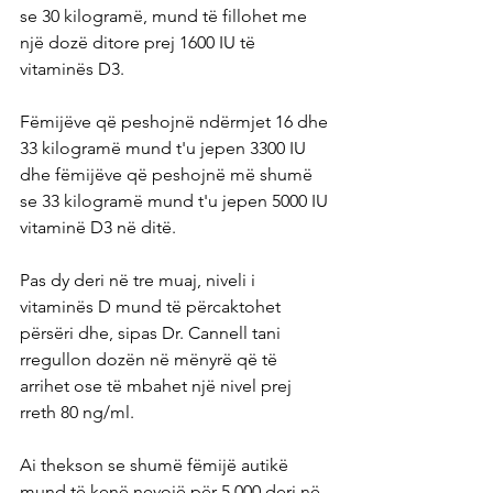
se 30 kilogramë, mund të fillohet me 
një dozë ditore prej 1600 IU të 
vitaminës D3.
Fëmijëve që peshojnë ndërmjet 16 dhe 
33 kilogramë mund t'u jepen 3300 IU 
dhe fëmijëve që peshojnë më shumë 
se 33 kilogramë mund t'u jepen 5000 IU 
vitaminë D3 në ditë.
Pas dy deri në tre muaj, niveli i 
vitaminës D mund të përcaktohet 
përsëri dhe, sipas Dr. Cannell tani 
rregullon dozën në mënyrë që të 
arrihet ose të mbahet një nivel prej 
rreth 80 ng/ml.
Ai thekson se shumë fëmijë autikë 
mund të kenë nevojë për 5,000 deri në 