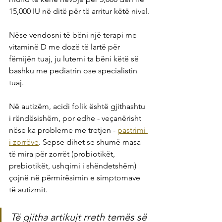
15,000 IU në ditë për të arritur këtë nivel.
Nëse vendosni të bëni një terapi me 
vitaminë D me dozë të lartë për 
fëmijën tuaj, ju lutemi ta bëni këtë së 
bashku me pediatrin ose specialistin 
tuaj.
Në autizëm, acidi folik është gjithashtu 
i rëndësishëm, por edhe - veçanërisht 
nëse ka probleme me tretjen - 
pastrimi 
i zorrëve
. Sepse dihet se shumë masa 
të mira për zorrët (probiotikët, 
prebiotikët, ushqimi i shëndetshëm) 
çojnë në përmirësimin e simptomave 
të autizmit.
Të gjitha artikujt rreth temës së 