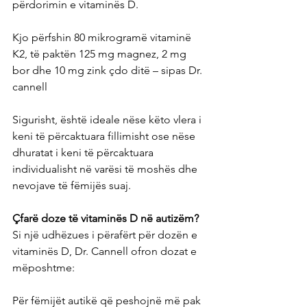
përdorimin e vitaminës D.
Kjo përfshin 80 mikrogramë vitaminë 
K2, të paktën 125 mg magnez, 2 mg 
bor dhe 10 mg zink çdo ditë – sipas Dr. 
cannell
Sigurisht, është ideale nëse këto vlera i 
keni të përcaktuara fillimisht ose nëse 
dhuratat i keni të përcaktuara 
individualisht në varësi të moshës dhe 
nevojave të fëmijës suaj.
Çfarë doze të vitaminës D në autizëm?
Si një udhëzues i përafërt për dozën e 
vitaminës D, Dr. Cannell ofron dozat e 
mëposhtme:
Për fëmijët autikë që peshojnë më pak 