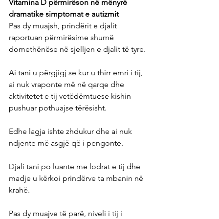
Vitamina D përmirëson në mënyrë 
dramatike simptomat e autizmit
Pas dy muajsh, prindërit e djalit 
raportuan përmirësime shumë 
domethënëse në sjelljen e djalit të tyre.
Ai tani u përgjigj se kur u thirr emri i tij, 
ai nuk vraponte më në qarqe dhe 
aktivitetet e tij vetëdëmtuese kishin 
pushuar pothuajse tërësisht.
Edhe lagja ishte zhdukur dhe ai nuk 
ndjente më asgjë që i pengonte.
Djali tani po luante me lodrat e tij dhe 
madje u kërkoi prindërve ta mbanin në 
krahë.
Pas dy muajve të parë, niveli i tij i 