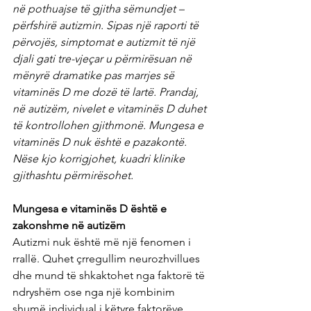
në pothuajse të gjitha sëmundjet – 
përfshirë autizmin. Sipas një raporti të 
përvojës, simptomat e autizmit të një 
djali gati tre-vjeçar u përmirësuan në 
mënyrë dramatike pas marrjes së 
vitaminës D me dozë të lartë. Prandaj, 
në autizëm, nivelet e vitaminës D duhet 
të kontrollohen gjithmonë. Mungesa e 
vitaminës D nuk është e pazakontë. 
Nëse kjo korrigjohet, kuadri klinike 
gjithashtu përmirësohet.
Mungesa e vitaminës D është e 
zakonshme në autizëm
Autizmi nuk është më një fenomen i 
rrallë. Quhet çrregullim neurozhvillues 
dhe mund të shkaktohet nga faktorë të 
ndryshëm ose nga një kombinim 
shumë individual i këtyre faktorëve.