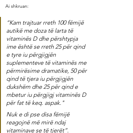
Ai shkruan:
“Kam trajtuar rreth 100 fëmijë 
autikë me doza të larta të 
vitaminës D dhe përshtypja 
ime është se rreth 25 për qind 
e tyre iu përgjigjën 
suplementeve të vitaminës me 
përmirësime dramatike, 50 për 
qind të tjera iu përgjigjën 
dukshëm dhe 25 për qind e 
mbetur iu përgjigj vitaminës D 
për fat të keq. aspak."
Nuk e di pse disa fëmijë 
reagojnë më mirë ndaj 
vitaminave se të tjerët”.