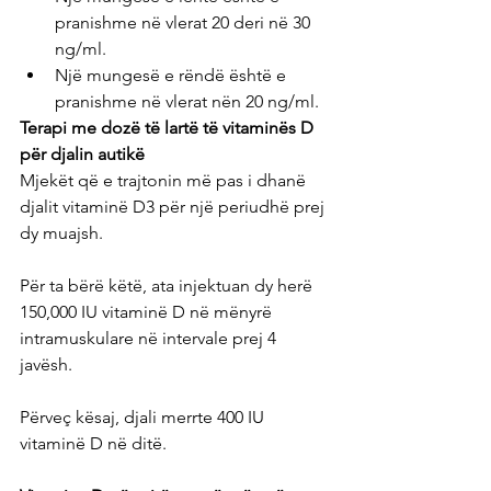
pranishme në vlerat 20 deri në 30 
ng/ml.
Një mungesë e rëndë është e 
pranishme në vlerat nën 20 ng/ml.
Terapi me dozë të lartë të vitaminës D 
për djalin autikë
Mjekët që e trajtonin më pas i dhanë 
djalit vitaminë D3 për një periudhë prej 
dy muajsh.
Për ta bërë këtë, ata injektuan dy herë 
150,000 IU vitaminë D në mënyrë 
intramuskulare në intervale prej 4 
javësh.
Përveç kësaj, djali merrte 400 IU 
vitaminë D në ditë.