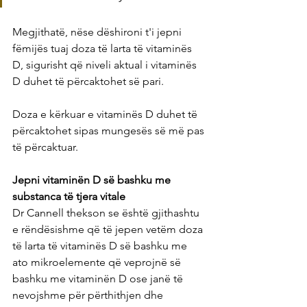
Megjithatë, nëse dëshironi t'i jepni 
fëmijës tuaj doza të larta të vitaminës 
D, sigurisht që niveli aktual i vitaminës 
D duhet të përcaktohet së pari.
Doza e kërkuar e vitaminës D duhet të 
përcaktohet sipas mungesës së më pas 
të përcaktuar.
Jepni vitaminën D së bashku me 
substanca të tjera vitale
Dr Cannell thekson se është gjithashtu 
e rëndësishme që të jepen vetëm doza 
të larta të vitaminës D së bashku me 
ato mikroelemente që veprojnë së 
bashku me vitaminën D ose janë të 
nevojshme për përthithjen dhe 