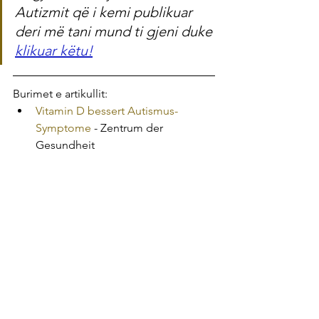
Autizmit që i kemi publikuar 
deri më tani mund ti gjeni duke 
klikuar këtu!
Burimet e artikullit:
Vitamin D bessert Autismus-
Symptome
 - Zentrum der 
Gesundheit
(1) Jia F, Wang B et al., "Core 
symptoms of autism improved 
after vitamin D supplementation”, 
Pediatrics, Januar 2015;135(1):e196-
8. doi: 10.1542/peds.2014-
Tags:
Vitamina D
Autizmi
Vitaminat
Sëmundjet
Sëmundjet tjera