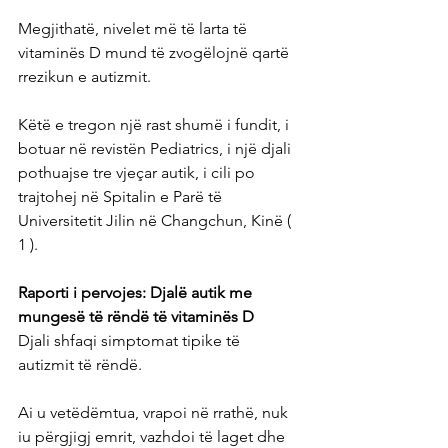
Megjithatë, nivelet më të larta të 
vitaminës D mund të zvogëlojnë qartë 
rrezikun e autizmit.
Këtë e tregon një rast shumë i fundit, i 
botuar në revistën Pediatrics, i një djali 
pothuajse tre vjeçar autik, i cili po 
trajtohej në Spitalin e Parë të 
Universitetit Jilin në Changchun, Kinë ( 
1 ).
Raporti i pervojes: Djalë autik me 
mungesë të rëndë të vitaminës D
Djali shfaqi simptomat tipike të 
autizmit të rëndë.
Ai u vetëdëmtua, vrapoi në rrathë, nuk 
iu përgjigj emrit, vazhdoi të laget dhe 