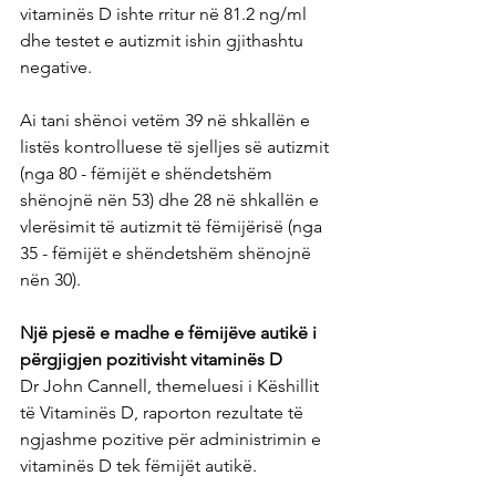
vitaminës D ishte rritur në 81.2 ng/ml 
dhe testet e autizmit ishin gjithashtu 
negative.
Ai tani shënoi vetëm 39 në shkallën e 
listës kontrolluese të sjelljes së autizmit 
(nga 80 - fëmijët e shëndetshëm 
shënojnë nën 53) dhe 28 në shkallën e 
vlerësimit të autizmit të fëmijërisë (nga 
35 - fëmijët e shëndetshëm shënojnë 
nën 30).
Një pjesë e madhe e fëmijëve autikë i 
përgjigjen pozitivisht vitaminës D
Dr John Cannell, themeluesi i Këshillit 
të Vitaminës D, raporton rezultate të 
ngjashme pozitive për administrimin e 
vitaminës D tek fëmijët autikë.