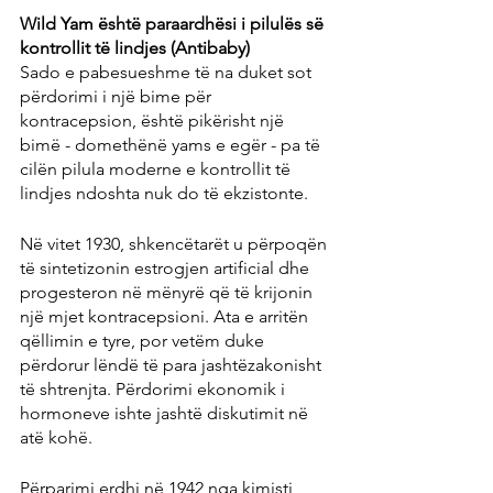
Wild Yam është paraardhësi i pilulës së 
kontrollit të lindjes (Antibaby)
Sado e pabesueshme të na duket sot 
përdorimi i një bime për 
kontracepsion, është pikërisht një 
bimë - domethënë yams e egër - pa të 
cilën pilula moderne e kontrollit të 
lindjes ndoshta nuk do të ekzistonte.
Në vitet 1930, shkencëtarët u përpoqën 
të sintetizonin estrogjen artificial dhe 
progesteron në mënyrë që të krijonin 
një mjet kontracepsioni. Ata e arritën 
qëllimin e tyre, por vetëm duke 
përdorur lëndë të para jashtëzakonisht 
të shtrenjta. Përdorimi ekonomik i 
hormoneve ishte jashtë diskutimit në 
atë kohë.
Përparimi erdhi në 1942 nga kimisti 