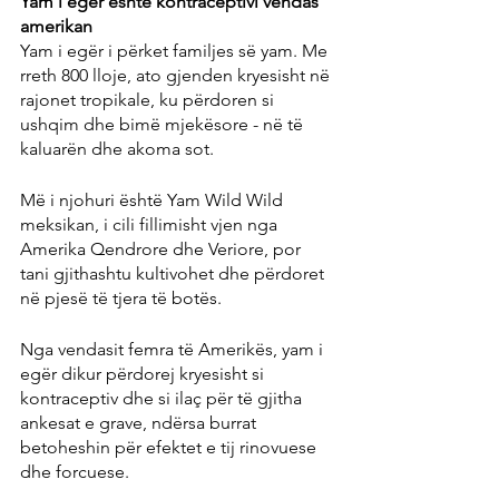
Yam i egër është kontraceptivi vendas 
amerikan
Yam i egër i përket familjes së yam. Me 
rreth 800 lloje, ato gjenden kryesisht në 
rajonet tropikale, ku përdoren si 
ushqim dhe bimë mjekësore - në të 
kaluarën dhe akoma sot.
Më i njohuri është Yam Wild Wild 
meksikan, i cili fillimisht vjen nga 
Amerika Qendrore dhe Veriore, por 
tani gjithashtu kultivohet dhe përdoret 
në pjesë të tjera të botës.
Nga vendasit femra të Amerikës, yam i 
egër dikur përdorej kryesisht si 
kontraceptiv dhe si ilaç për të gjitha 
ankesat e grave, ndërsa burrat 
betoheshin për efektet e tij rinovuese 
dhe forcuese.