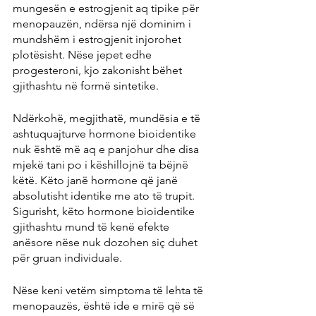
mungesën e estrogjenit aq tipike për 
menopauzën, ndërsa një dominim i 
mundshëm i estrogjenit injorohet 
plotësisht. Nëse jepet edhe 
progesteroni, kjo zakonisht bëhet 
gjithashtu në formë sintetike.
Ndërkohë, megjithatë, mundësia e të 
ashtuquajturve hormone bioidentike 
nuk është më aq e panjohur dhe disa 
mjekë tani po i këshillojnë ta bëjnë 
këtë. Këto janë hormone që janë 
absolutisht identike me ato të trupit. 
Sigurisht, këto hormone bioidentike 
gjithashtu mund të kenë efekte 
anësore nëse nuk dozohen siç duhet 
për gruan individuale.
Nëse keni vetëm simptoma të lehta të 
menopauzës, është ide e mirë që së 