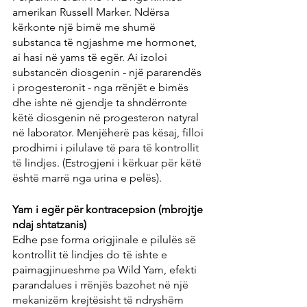
amerikan Russell Marker. Ndërsa 
kërkonte një bimë me shumë 
substanca të ngjashme me hormonet, 
ai hasi në yams të egër. Ai izoloi 
substancën diosgenin - një pararendës 
i progesteronit - nga rrënjët e bimës 
dhe ishte në gjendje ta shndërronte 
këtë diosgenin në progesteron natyral 
në laborator. Menjëherë pas kësaj, filloi 
prodhimi i pilulave të para të kontrollit 
të lindjes. (Estrogjeni i kërkuar për këtë 
është marrë nga urina e pelës).
Yam i egër për kontracepsion (mbrojtje 
ndaj shtatzanis)
Edhe pse forma origjinale e pilulës së 
kontrollit të lindjes do të ishte e 
paimagjinueshme pa Wild Yam, efekti 
parandalues ​​i rrënjës bazohet në një 
mekanizëm krejtësisht të ndryshëm 