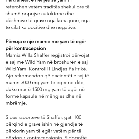
referohen vetëm traditës shekullore të 
shumë popujve autoktonë dhe 
dëshmive të grave nga koha jonë, nga 
të cilat ka pozitive dhe negative.
Përvoja e një mamie me yam të egër 
për kontracepsion
Mamia Willa Shaffer regjistroi përvojat 
e saj me Wild Yam në broshurën e saj 
Wild Yam: Kontrolli i Lindjes Pa Frikë. 
Ajo rekomandon që pacientët e saj të 
marrin 3000 mg yam të egër në ditë, 
duke marrë 1500 mg yam të egër në 
formë kapsule në mëngjes dhe në 
mbrëmje.
Sipas raporteve të Shaffer, gati 100 
përqind e grave ishin në gjendje të 
përdorin yam të egër vetëm për të 
përdorur kontracepsionin. Sidoqoftë, 