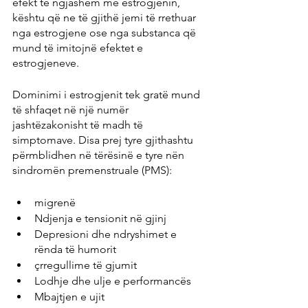
efekt të ngjashëm me estrogjenin, 
kështu që ne të gjithë jemi të rrethuar 
nga estrogjene ose nga substanca që 
mund të imitojnë efektet e 
estrogjeneve.
Dominimi i estrogjenit tek gratë mund 
të shfaqet në një numër 
jashtëzakonisht të madh të 
simptomave. Disa prej tyre gjithashtu 
përmblidhen në tërësinë e tyre nën 
sindromën premenstruale (PMS):
migrenë
Ndjenja e tensionit në gjinj
Depresioni dhe ndryshimet e 
rënda të humorit
çrregullime të gjumit
Lodhje dhe ulje e performancës
Mbajtjen e ujit