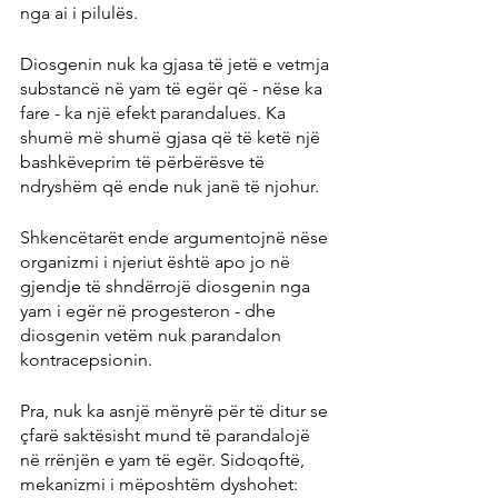
nga ai i pilulës.
Diosgenin nuk ka gjasa të jetë e vetmja 
substancë në yam të egër që - nëse ka 
fare - ka një efekt parandalues. Ka 
shumë më shumë gjasa që të ketë një 
bashkëveprim të përbërësve të 
ndryshëm që ende nuk janë të njohur.
Shkencëtarët ende argumentojnë nëse 
organizmi i njeriut është apo jo në 
gjendje të shndërrojë diosgenin nga 
yam i egër në progesteron - dhe 
diosgenin vetëm nuk parandalon 
kontracepsionin.
Pra, nuk ka asnjë mënyrë për të ditur se 
çfarë saktësisht mund të parandalojë 
në rrënjën e yam të egër. Sidoqoftë, 
mekanizmi i mëposhtëm dyshohet: 