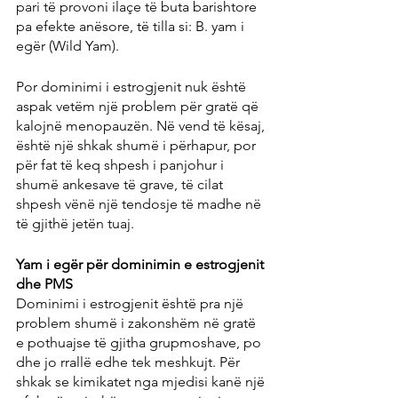
pari të provoni ilaçe të buta barishtore 
pa efekte anësore, të tilla si: B. yam i 
egër (Wild Yam).
Por dominimi i estrogjenit nuk është 
aspak vetëm një problem për gratë që 
kalojnë menopauzën. Në vend të kësaj, 
është një shkak shumë i përhapur, por 
për fat të keq shpesh i panjohur i 
shumë ankesave të grave, të cilat 
shpesh vënë një tendosje të madhe në 
të gjithë jetën tuaj.
Yam i egër për dominimin e estrogjenit 
dhe PMS
Dominimi i estrogjenit është pra një 
problem shumë i zakonshëm në gratë 
e pothuajse të gjitha grupmoshave, po 
dhe jo rrallë edhe tek meshkujt. Për 
shkak se kimikatet nga mjedisi kanë një 