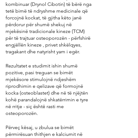
kombinuar (Drynol Cibotin) të bërë nga 
tetë bimë të ndryshme medicinale që 
forcojnë kockat, të gjitha këto janë 
përdorur për shumë shekuj në 
mjekësinë tradicionale kineze (TCM) 
për të trajtuar osteoporozën - përfshirë 
engjëllën kineze , privet shkëlqyes, 
tragakant dhe natyrisht yam i egër.
Rezultatet e studimit ishin shumë 
pozitive, pasi treguan se bimët 
mjekësore stimulojnë ndjeshëm 
riprodhimin e qelizave që formojnë 
kocka (osteoblastet) dhe në të njëjtën 
kohë parandalojnë shkatërrimin e tyre 
në rritje - siç është rasti me 
osteoporozën.
Përveç kësaj, u zbulua se bimët 
përmirësuan thithjen e kalciumit në 