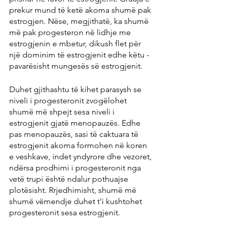
prekur mund të ketë akoma shumë pak 
estrogjen. Nëse, megjithatë, ka shumë 
më pak progesteron në lidhje me 
estrogjenin e mbetur, dikush flet për 
një dominim të estrogjenit edhe këtu - 
pavarësisht mungesës së estrogjenit.
Duhet gjithashtu të kihet parasysh se 
niveli i progesteronit zvogëlohet 
shumë më shpejt sesa niveli i 
estrogjenit gjatë menopauzës. Edhe 
pas menopauzës, sasi të caktuara të 
estrogjenit akoma formohen në koren 
e veshkave, indet yndyrore dhe vezoret, 
ndërsa prodhimi i progesteronit nga 
vetë trupi është ndalur pothuajse 
plotësisht. Rrjedhimisht, shumë më 
shumë vëmendje duhet t'i kushtohet 
progesteronit sesa estrogjenit.