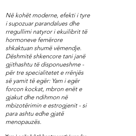
Në kohët moderne, efekti i tyre 
i supozuar parandalues ​​dhe 
rregullimi natyror i ekuilibrit të 
hormoneve femërore 
shkaktuan shumë vëmendje. 
Dëshmitë shkencore tani janë 
gjithashtu të disponueshme - 
për tre specialitetet e rrënjës 
së yamit të egër: Yam i egër 
forcon kockat, mbron enët e 
gjakut dhe ndihmon në 
mbizotërimin e estrogjenit - si 
para ashtu edhe gjatë 
menopauzës.