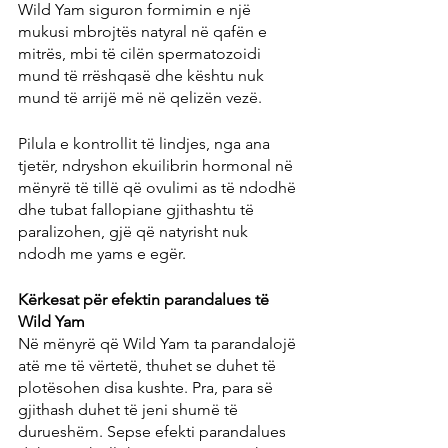
Wild Yam siguron formimin e një 
mukusi mbrojtës natyral në qafën e 
mitrës, mbi të cilën spermatozoidi 
mund të rrëshqasë dhe kështu nuk 
mund të arrijë më në qelizën vezë.
Pilula e kontrollit të lindjes, nga ana 
tjetër, ndryshon ekuilibrin hormonal në 
mënyrë të tillë që ovulimi as të ndodhë 
dhe tubat fallopiane gjithashtu të 
paralizohen, gjë që natyrisht nuk 
ndodh me yams e egër.
Kërkesat për efektin parandalues ​​të 
Wild Yam
Në mënyrë që Wild Yam ta parandalojë 
atë me të vërtetë, thuhet se duhet të 
plotësohen disa kushte. Pra, para së 
gjithash duhet të jeni shumë të 
durueshëm. Sepse efekti parandalues ​​