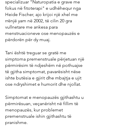
specializuar "Naturopatia e grave me 
fokus në fitoterapi" e udhëhequr nga 
Heide Fischer, ajo krijoi një xhel me 
rrënjë yam në 2002, të cilin 20 gra 
vullnetare me ankesa para 
menstruacioneve ose menopauzës e 
përdorën për dy muaj.
Tani është treguar se gratë me 
simptoma premenstruale përjetuan një 
përmirësim të ndjeshëm në pothuajse 
të gjitha simptomat, pavarësisht nëse 
ishte butësia e gjirit dhe mbajtja e ujit 
ose ndryshimet e humorit dhe njollat.
Simptomat e menopauzës gjithashtu u 
përmirësuan, veçanërisht në fillim të 
menopauzës, kur problemet 
premenstruale ishin gjithashtu të 
pranishme.