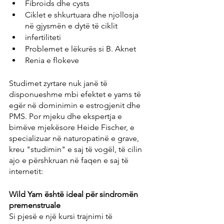
Fibroids dhe cysts
Ciklet e shkurtuara dhe njollosja 
në gjysmën e dytë të ciklit
infertiliteti
Problemet e lëkurës si B. Aknet
Renia e flokeve
Studimet zyrtare nuk janë të 
disponueshme mbi efektet e yams të 
egër në dominimin e estrogjenit dhe 
PMS. Por mjeku dhe ekspertja e 
bimëve mjekësore Heide Fischer, e 
specializuar në naturopatinë e grave, 
kreu "studimin" e saj të vogël, të cilin 
ajo e përshkruan në faqen e saj të 
internetit:
Wild Yam është ideal për sindromën 
premenstruale
Si pjesë e një kursi trajnimi të 