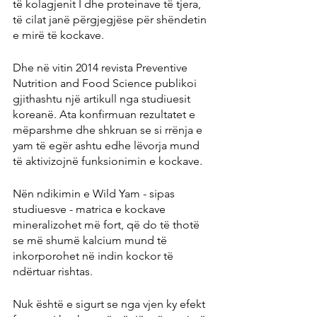
të kolagjenit I dhe proteinave të tjera, 
të cilat janë përgjegjëse për shëndetin 
e mirë të kockave.
Dhe në vitin 2014 revista Preventive 
Nutrition and Food Science publikoi 
gjithashtu një artikull nga studiuesit 
koreanë. Ata konfirmuan rezultatet e 
mëparshme dhe shkruan se si rrënja e 
yam të egër ashtu edhe lëvorja mund 
të aktivizojnë funksionimin e kockave.
Nën ndikimin e Wild Yam - sipas 
studiuesve - matrica e kockave 
mineralizohet më fort, që do të thotë 
se më shumë kalcium mund të 
inkorporohet në indin kockor të 
ndërtuar rishtas.
Nuk është e sigurt se nga vjen ky efekt 