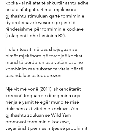
kocka - si në afat të shkurtër ashtu edhe 
në atë afatgjatë. Bimët mjekësore 
gjithashtu stimuluan qartë formimin e 
dy proteinave kryesore që janë të 
rëndësishme për formimin e kockave 
(kolagjeni I dhe laminina B2).
Hulumtuesit më pas shpjeguan se 
bimët mjekësore që forcojnë kockat 
mund të përdoren ose vetëm ose në 
kombinim me substanca vitale për të 
parandaluar osteoporozën.
Një vit më vonë (2011), shkencëtarët 
koreanë treguan se diosgenina nga 
rrënja e yamit të egër mund të rrisë 
dukshëm aktivitetin e kockave. Ata 
gjithashtu zbuluan se Wild Yam 
promovoi formimin e kockave, 
veçanërisht përmes rritjes së prodhimit 