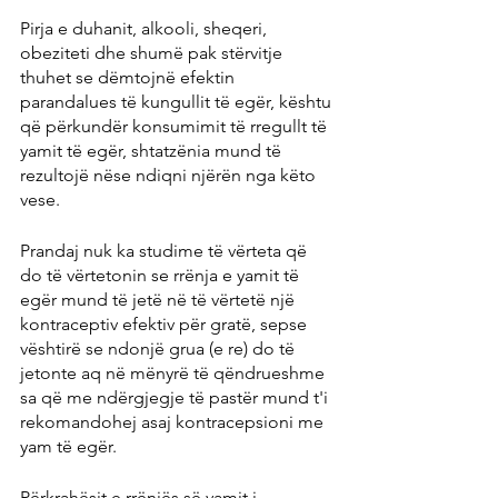
Pirja e duhanit, alkooli, sheqeri, 
obeziteti dhe shumë pak stërvitje 
thuhet se dëmtojnë efektin 
parandalues ​​të kungullit të egër, kështu 
që përkundër konsumimit të rregullt të 
yamit të egër, shtatzënia mund të 
rezultojë nëse ndiqni njërën nga këto 
vese.
Prandaj nuk ka studime të vërteta që 
do të vërtetonin se rrënja e yamit të 
egër mund të jetë në të vërtetë një 
kontraceptiv efektiv për gratë, sepse 
vështirë se ndonjë grua (e re) do të 
jetonte aq në mënyrë të qëndrueshme 
sa që me ndërgjegje të pastër mund t'i 
rekomandohej asaj kontracepsioni me 
yam të egër.
Përkrahësit e rrënjës së yamit i 