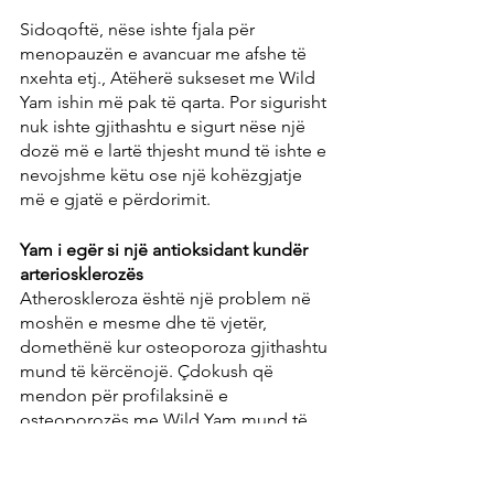
Sidoqoftë, nëse ishte fjala për 
menopauzën e avancuar me afshe të 
nxehta etj., Atëherë sukseset me Wild 
Yam ishin më pak të qarta. Por sigurisht 
nuk ishte gjithashtu e sigurt nëse një 
dozë më e lartë thjesht mund të ishte e 
nevojshme këtu ose një kohëzgjatje 
më e gjatë e përdorimit.
Yam i egër si një antioksidant kundër 
arteriosklerozës
Atheroskleroza është një problem në 
moshën e mesme dhe të vjetër, 
domethënë kur osteoporoza gjithashtu 
mund të kërcënojë. Çdokush që 
mendon për profilaksinë e 
osteoporozës me Wild Yam mund të 
vrasë dy zogj me një gur, pasi Wild Yam 
gjithashtu mund të mbrojë enët e 
gjakut nga depozitat në të njëjtën 