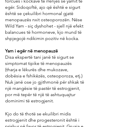
forcues i kockave të rrënjës së yamit të 
egër. Sidoqoftë, ajo që është e sigurt 
është se çekuilibri hormonal gjatë 
menopauzës nxit osteoporozën. Nëse 
Wild Yam - siç dyshohet - sjell një efekt 
balancues të hormoneve, kjo mund të 
shpjegojë ndikimin pozitiv në kocka.
Yam i egër në menopauzë
Disa ekspertë tani janë të sigurt se 
simptomat tipike të menopauzës 
(tharja e lëkurës dhe mukozave, 
dobësia e fshikëzës, osteoporoza, etj.) 
Nuk janë ose jo gjithmonë për shkak të 
një mangësie të pastër të estrogjenit, 
por më tepër të një të ashtuquajtur 
dominimi të estrogjenit.
Kjo do të thotë se ekuilibri midis 
estrogjenit dhe progesteronit është i 
prishur në favor të estrogjenit. Gruaja e 