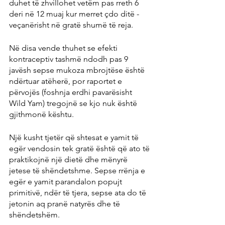
duhet të zhvillohet vetëm pas rreth 6 
deri në 12 muaj kur merret çdo ditë - 
veçanërisht në gratë shumë të reja.
Në disa vende thuhet se efekti 
kontraceptiv tashmë ndodh pas 9 
javësh sepse mukoza mbrojtëse është 
ndërtuar atëherë, por raportet e 
përvojës (foshnja erdhi pavarësisht 
Wild Yam) tregojnë se kjo nuk është 
gjithmonë kështu.
Një kusht tjetër që shtesat e yamit të 
egër vendosin tek gratë është që ato të 
praktikojnë një dietë dhe mënyrë 
jetese të shëndetshme. Sepse rrënja e 
egër e yamit parandalon popujt 
primitivë, ndër të tjera, sepse ata do të 
jetonin aq pranë natyrës dhe të 
shëndetshëm.