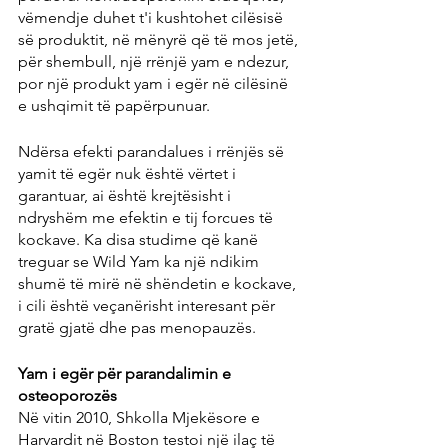
vëmendje duhet t'i kushtohet cilësisë 
së produktit, në mënyrë që të mos jetë, 
për shembull, një rrënjë yam e ndezur, 
por një produkt yam i egër në cilësinë 
e ushqimit të papërpunuar.
Ndërsa efekti parandalues ​​i rrënjës së 
yamit të egër nuk është vërtet i 
garantuar, ai është krejtësisht i 
ndryshëm me efektin e tij forcues të 
kockave. Ka disa studime që kanë 
treguar se Wild Yam ka një ndikim 
shumë të mirë në shëndetin e kockave, 
i cili është veçanërisht interesant për 
gratë gjatë dhe pas menopauzës.
Yam i egër për parandalimin e 
osteoporozës
Në vitin 2010, Shkolla Mjekësore e 
Harvardit në Boston testoi një ilaç të 