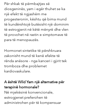
Për shkak të përmbajtjes së 
diosgeninës, yam i egër thuhet se ka 
një efekt të ngjashëm me 
progesteronin, kështu që bima mund 
të kundërshtojë butësisht një dominim 
të estrogjenit në këtë mënyrë dhe vlen 
të provohet në rastin e simptomave të 
para të menopauzës.
Hormonet sintetike të përshkruara 
zakonisht mund të kenë efekte të 
rënda anësore - nga kanceri i gjirit tek 
tromboza dhe problemet 
kardiovaskulare.
A është Wild Yam një alternative për 
terapinë hormonale?
Në mjekësinë konvencionale, 
estrogjenet preferohen të 
administrohen për të kompensuar 