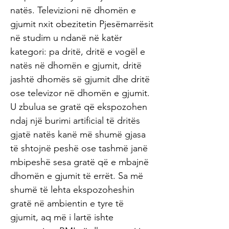
natës. Televizioni në dhomën e
gjumit nxit obezitetin Pjesëmarrësit
në studim u ndanë në katër
kategori: pa dritë, dritë e vogël e
natës në dhomën e gjumit, dritë
jashtë dhomës së gjumit dhe dritë
ose televizor në dhomën e gjumit.
U zbulua se gratë që ekspozohen
ndaj një burimi artificial të dritës
gjatë natës kanë më shumë gjasa
të shtojnë peshë ose tashmë janë
mbipeshë sesa gratë që e mbajnë
dhomën e gjumit të errët. Sa më
shumë të lehta ekspozoheshin
gratë në ambientin e tyre të
gjumit, aq më i lartë ishte