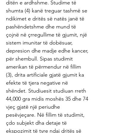
ditën e ardhshme. Studime të
shumta (4) kanë treguar tashmë se
ndikimet e dritës së natës janë të
pashëndetshme dhe mund të
çojnë në çrregullime të gjumit, një
sistem imunitar të dobësuar,
depresion dhe madje edhe kancer,
për shembull. Sipas studimit
amerikan të përmendur në fillim
(3), drita artificiale gjatë gjumit ka
efekte të tjera negative në
shëndet. Studiuesit studiuan rreth
44,000 gra midis moshës 35 dhe 74
vjeç gjatë një periudhe
pesëvjeçare. Në fillim të studimit,
çdo subjekt dha detaje të
ekspozimit të tyre ndaj dritës së