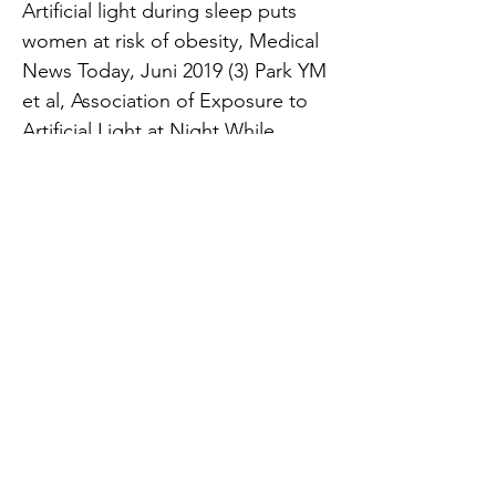
Artificial light during sleep puts
women at risk of obesity, Medical
News Today, Juni 2019 (3) Park YM
et al, Association of Exposure to
Artificial Light at Night While
Sleeping With Risk of Obesity in
Women, JAMA Intern Med, Juni
2019 (4) Ruth M Lunn et al, Health
Consequences of Electric Lighting
Practices in the Modern World: A
Report on the National Toxicology
Program’s Workshop on Shift
Work at Night, Artificial Light at
Night, and Circadian Disruption,
Sci Total Environ, Dezember 2018