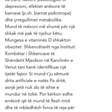
depresioni, efektet anësore të
barnave (p.sh. barnat psikotrope)
dhe çrregullimet metabolike.
Mund të mësoni më shumë për një
shkak më pak të njohur këtu:
Mungesa e vitaminës D shkakton
obezitet. Shkencëtarët nga Instituti
Kombëtar i Shkencave të
Shëndetit Mjedisor në Karolinën e
Veriut tani kanë identifikuar një
tjetër fajtor. Si mund t'ju sëmurë
drita artificiale e natës Pa dritë,
asnjë jetë nuk do të ishte e
mundur në tokë. Por kërkon edhe
errësirë ​​që të mund të flesh mirë
dhe të mbledhësh forca të reja për