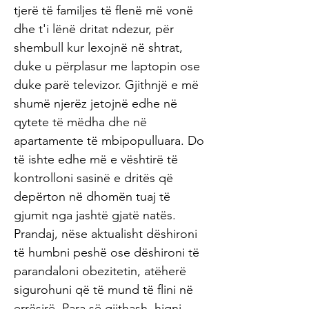
tjerë të familjes të flenë më vonë
dhe t'i lënë dritat ndezur, për
shembull kur lexojnë në shtrat,
duke u përplasur me laptopin ose
duke parë televizor. Gjithnjë e më
shumë njerëz jetojnë edhe në
qytete të mëdha dhe në
apartamente të mbipopulluara. Do
të ishte edhe më e vështirë të
kontrolloni sasinë e dritës që
depërton në dhomën tuaj të
gjumit nga jashtë gjatë natës.
Prandaj, nëse aktualisht dëshironi
të humbni peshë ose dëshironi të
parandaloni obezitetin, atëherë
sigurohuni që të mund të flini në
errësirë. Para së gjithash, hiqni