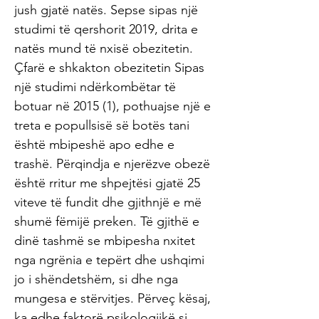
jush gjatë natës. Sepse sipas një
studimi të qershorit 2019, drita e
natës mund të nxisë obezitetin.
Çfarë e shkakton obezitetin Sipas
një studimi ndërkombëtar të
botuar në 2015 (1), pothuajse një e
treta e popullsisë së botës tani
është mbipeshë apo edhe e
trashë. Përqindja e njerëzve obezë
është rritur me shpejtësi gjatë 25
viteve të fundit dhe gjithnjë e më
shumë fëmijë preken. Të gjithë e
dinë tashmë se mbipesha nxitet
nga ngrënia e tepërt dhe ushqimi
jo i shëndetshëm, si dhe nga
mungesa e stërvitjes. Përveç kësaj,
ka edhe faktorë psikologjikë si