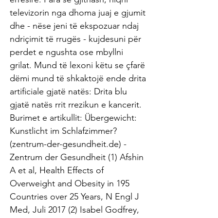
televizorin nga dhoma juaj e gjumit
dhe - nëse jeni të ekspozuar ndaj
ndriçimit të rrugës - kujdesuni për
perdet e ngushta ose mbyllni
grilat. Mund të lexoni këtu se çfarë
dëmi mund të shkaktojë ende drita
artificiale gjatë natës: Drita blu
gjatë natës rrit rrezikun e kancerit.
Burimet e artikullit: Übergewicht:
Kunstlicht im Schlafzimmer?
(zentrum-der-gesundheit.de) -
Zentrum der Gesundheit (1) Afshin
A et al, Health Effects of
Overweight and Obesity in 195
Countries over 25 Years, N Engl J
Med, Juli 2017 (2) Isabel Godfrey,