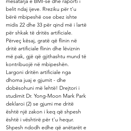
mesatarja e BMI-së dhe raporti i
belit ndaj ijeve. Rreziku për t'u
bërë mbipeshë ose obez ishte
midis 22 dhe 33 për qind më i lartë
për shkak të dritës artificiale.
Përveç kësaj, gratë që flinin në
dritë artificiale flinin dhe lëviznin
më pak, gjë që gjithashtu mund të
kontribuojë në mbipeshën.
Largoni dritën artificiale nga
dhoma juaj e gjumit - dhe
dobësohuni më lehtë! Drejtori i
studimit Dr. Yong-Moon Mark Park
deklaroi (2) se gjumi me dritë
është një zakon i keq që shpesh
është i vështirë për t'u hequr.
Shpesh ndodh edhe që anëtarët e