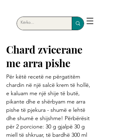
Chard zvicerane
me arra pishe
Për këtë recetë ne përgatitëm
chardin në një salcë krem ​​të hollë,
e kaluam me një shije të butë,
pikante dhe e shërbyam me arra
pishe të pjekura - shumë e lehtë
dhe shumë e shijshme! Përbërësit
për 2 porcione: 30 g gjalpë 30 g
miell të shkruar, të bardhë 300 ml