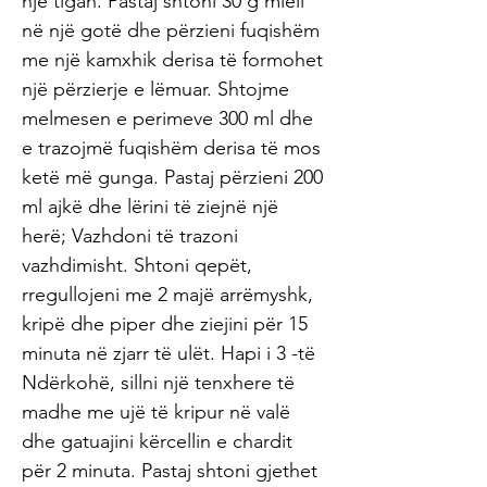
një tigan. Pastaj shtoni 30 g miell
në një gotë dhe përzieni fuqishëm
me një kamxhik derisa të formohet
një përzierje e lëmuar. Shtojme
melmesen e perimeve 300 ml dhe
e trazojmë fuqishëm derisa të mos
ketë më gunga. Pastaj përzieni 200
ml ajkë dhe lërini të ziejnë një
herë; Vazhdoni të trazoni
vazhdimisht. Shtoni qepët,
rregullojeni me 2 majë arrëmyshk,
kripë dhe piper dhe ziejini për 15
minuta në zjarr të ulët. Hapi i 3 -të
Ndërkohë, sillni një tenxhere të
madhe me ujë të kripur në valë
dhe gatuajini kërcellin e chardit
për 2 minuta. Pastaj shtoni gjethet