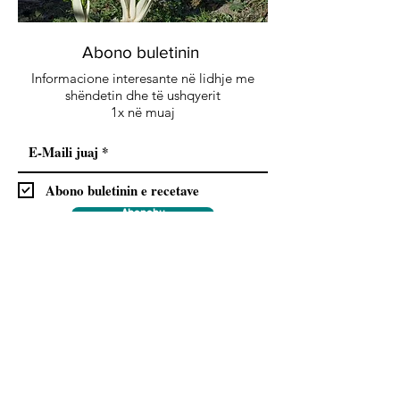
Abono buletinin
Informacione interesante në lidhje me
shëndetin dhe të ushqyerit
1x në muaj
Abono buletinin e recetave
Abonohu
Me regjistrimin tuaj ju lejoni dërgimin e rregullt
të buletinit dhe pranoni rregulloret e
Mbrojtjes
.
së të dhënave