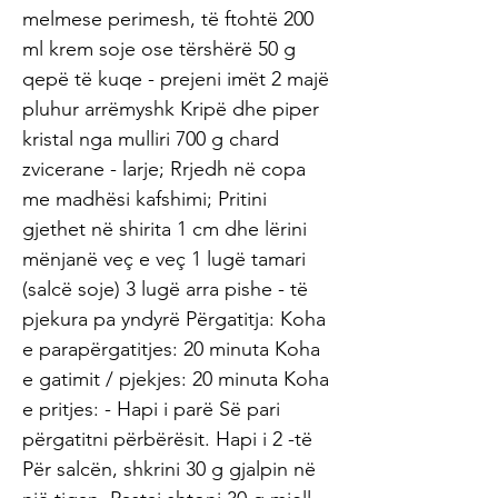
melmese perimesh, të ftohtë 200
ml krem ​​soje ose tërshërë 50 g
qepë të kuqe - prejeni imët 2 majë
pluhur arrëmyshk Kripë dhe piper
kristal nga mulliri 700 g chard
zvicerane - larje; Rrjedh në copa
me madhësi kafshimi; Pritini
gjethet në shirita 1 cm dhe lërini
mënjanë veç e veç 1 lugë tamari
(salcë soje) 3 lugë arra pishe - të
pjekura pa yndyrë Përgatitja: Koha
e parapërgatitjes: 20 minuta Koha
e gatimit / pjekjes: 20 minuta Koha
e pritjes: - Hapi i parë Së pari
përgatitni përbërësit. Hapi i 2 -të
Për salcën, shkrini 30 g gjalpin në