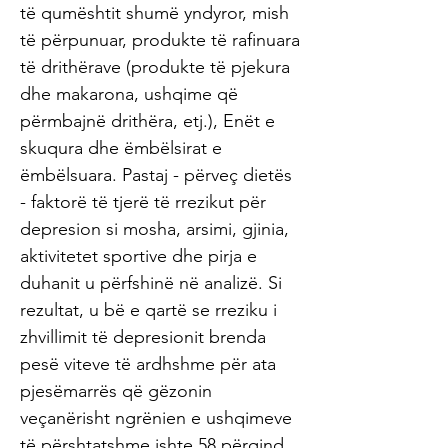
të qumështit shumë yndyror, mish
të përpunuar, produkte të rafinuara
të drithërave (produkte të pjekura
dhe makarona, ushqime që
përmbajnë drithëra, etj.), Enët e
skuqura dhe ëmbëlsirat e
ëmbëlsuara. Pastaj - përveç dietës
- faktorë të tjerë të rrezikut për
depresion si mosha, arsimi, gjinia,
aktivitetet sportive dhe pirja e
duhanit u përfshinë në analizë. Si
rezultat, u bë e qartë se rreziku i
zhvillimit të depresionit brenda
pesë viteve të ardhshme për ata
pjesëmarrës që gëzonin
veçanërisht ngrënien e ushqimeve
të përshtatshme ishte 58 përqind