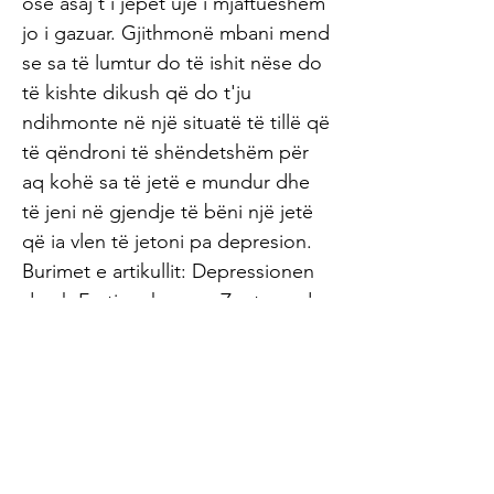
ose asaj t’i jepet ujë i mjaftueshëm
jo i gazuar. Gjithmonë mbani mend
se sa të lumtur do të ishit nëse do
të kishte dikush që do t'ju
ndihmonte në një situatë të tillë që
të qëndroni të shëndetshëm për
aq kohë sa të jetë e mundur dhe
të jeni në gjendje të bëni një jetë
që ia vlen të jetoni pa depresion.
Burimet e artikullit: Depressionen
durch Fertignahrung - Zentrum der
Gesundheit Akbaraly TN et al.,
"Dietary pattern and depressive
symptoms in middle age." Br J
Psychiatry. 2009 Nov;195(5):408-13.
(Ernährungsmuster und depressive
Symptome im mittleren