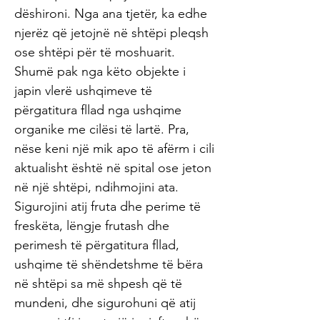
dëshironi. Nga ana tjetër, ka edhe
njerëz që jetojnë në shtëpi pleqsh
ose shtëpi për të moshuarit.
Shumë pak nga këto objekte i
japin vlerë ushqimeve të
përgatitura fllad nga ushqime
organike me cilësi të lartë. Pra,
nëse keni një mik apo të afërm i cili
aktualisht është në spital ose jeton
në një shtëpi, ndihmojini ata.
Sigurojini atij fruta dhe perime të
freskëta, lëngje frutash dhe
perimesh të përgatitura fllad,
ushqime të shëndetshme të bëra
në shtëpi sa më shpesh që të
mundeni, dhe sigurohuni që atij