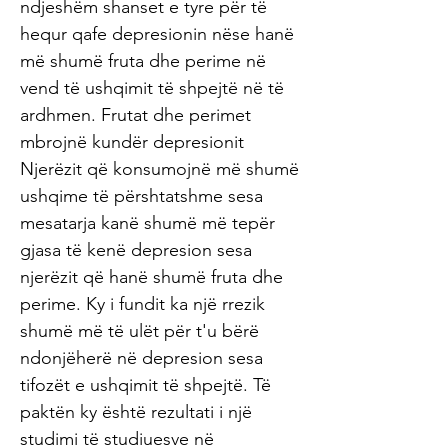
ndjeshëm shanset e tyre për të
hequr qafe depresionin nëse hanë
më shumë fruta dhe perime në
vend të ushqimit të shpejtë në të
ardhmen. Frutat dhe perimet
mbrojnë kundër depresionit
Njerëzit që konsumojnë më shumë
ushqime të përshtatshme sesa
mesatarja kanë shumë më tepër
gjasa të kenë depresion sesa
njerëzit që hanë shumë fruta dhe
perime. Ky i fundit ka një rrezik
shumë më të ulët për t'u bërë
ndonjëherë në depresion sesa
tifozët e ushqimit të shpejtë. Të
paktën ky është rezultati i një
studimi të studiuesve në