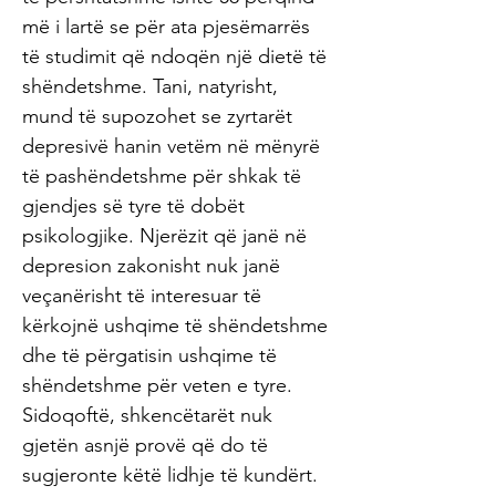
më i lartë se për ata pjesëmarrës
të studimit që ndoqën një dietë të
shëndetshme. Tani, natyrisht,
mund të supozohet se zyrtarët
depresivë hanin vetëm në mënyrë
të pashëndetshme për shkak të
gjendjes së tyre të dobët
psikologjike. Njerëzit që janë në
depresion zakonisht nuk janë
veçanërisht të interesuar të
kërkojnë ushqime të shëndetshme
dhe të përgatisin ushqime të
shëndetshme për veten e tyre.
Sidoqoftë, shkencëtarët nuk
gjetën asnjë provë që do të
sugjeronte këtë lidhje të kundërt.