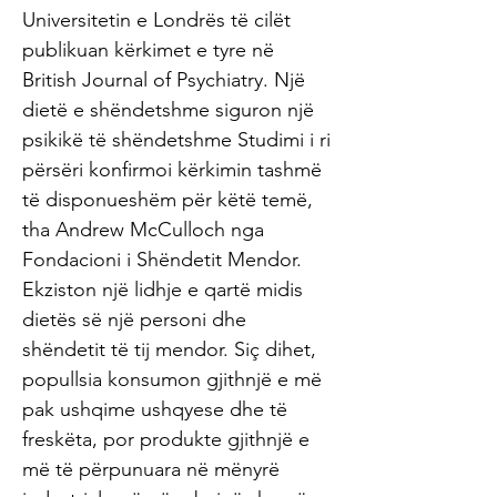
Universitetin e Londrës të cilët
publikuan kërkimet e tyre në
British Journal of Psychiatry. Një
dietë e shëndetshme siguron një
psikikë të shëndetshme Studimi i ri
përsëri konfirmoi kërkimin tashmë
të disponueshëm për këtë temë,
tha Andrew McCulloch nga
Fondacioni i Shëndetit Mendor.
Ekziston një lidhje e qartë midis
dietës së një personi dhe
shëndetit të tij mendor. Siç dihet,
popullsia konsumon gjithnjë e më
pak ushqime ushqyese dhe të
freskëta, por produkte gjithnjë e
më të përpunuara në mënyrë