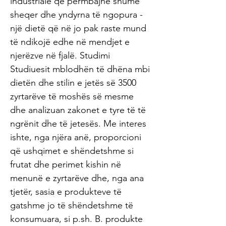
industriale që përmbajnë shumë
sheqer dhe yndyrna të ngopura -
një dietë që në jo pak raste mund
të ndikojë edhe në mendjet e
njerëzve në fjalë. Studimi
Studiuesit mblodhën të dhëna mbi
dietën dhe stilin e jetës së 3500
zyrtarëve të moshës së mesme
dhe analizuan zakonet e tyre të të
ngrënit dhe të jetesës. Me interes
ishte, nga njëra anë, proporcioni
që ushqimet e shëndetshme si
frutat dhe perimet kishin në
menunë e zyrtarëve dhe, nga ana
tjetër, sasia e produkteve të
gatshme jo të shëndetshme të
konsumuara, si p.sh. B. produkte