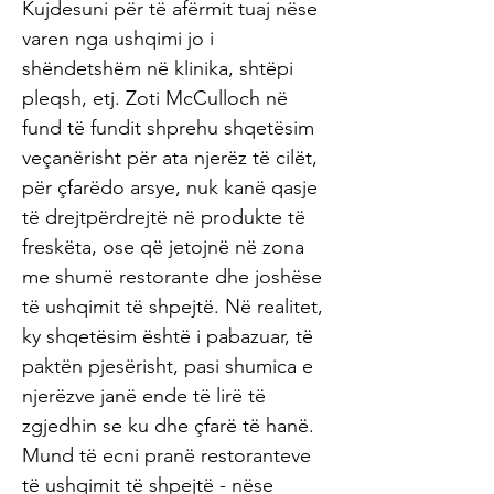
Kujdesuni për të afërmit tuaj nëse
varen nga ushqimi jo i
shëndetshëm në klinika, shtëpi
pleqsh, etj. Zoti McCulloch në
fund të fundit shprehu shqetësim
veçanërisht për ata njerëz të cilët,
për çfarëdo arsye, nuk kanë qasje
të drejtpërdrejtë në produkte të
freskëta, ose që jetojnë në zona
me shumë restorante dhe joshëse
të ushqimit të shpejtë. Në realitet,
ky shqetësim është i pabazuar, të
paktën pjesërisht, pasi shumica e
njerëzve janë ende të lirë të
zgjedhin se ku dhe çfarë të hanë.
Mund të ecni pranë restoranteve
të ushqimit të shpejtë - nëse