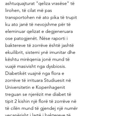
ashtuquajturat "qeliza vrasëse" të
lirohen, të cilat më pas
transportohen në ato pika të trupit
ku ato janë të nevojshme për të
eleminuar qelizat e degjeneruara
ose patogjenët. Nëse raporti i
baktereve të zorrëve është jashtë
ekuilibrit, sistemi ynë imunitar dhe
kështu mirëqenia jonë mund të
vuajë masivisht nga dysbiosis.
Diabetikët vuajnë nga flora e
zorrëve të irrituara Studiuesit në
Universitetin e Kopenhagenit
treguan se njerëzit me diabet të
tipit 2 kishin një florë të zorrëve në
të cilën mund të gjendej një numër
veçanërisht i lartë i baktereve të