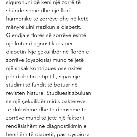
sigurohuni që keni një zorrë të
shëndetshme dhe një florë
harmonike të zorrëve dhe në këtë
mënyrë ulni rrezikun e diabetit.
Gjendja e florës së zorrëve është
një kriter diagnostikues për
diabetin Një çekuilibër në florën e
zorrëve (dysbiosis) mund të jetë
një shkak kontribues ose nxitës
për diabetin e tipit II, sipas një
studimi të fundit të botuar në
revistën Nature. Studiuesit zbuluan
se një çekuilibër midis baktereve
të dobishme dhe të dëmshme të
zorrëve mund të jetë një faktor i
rëndësishëm në diagnostikimin e
hershëm të diabetit, pasi dysbioza