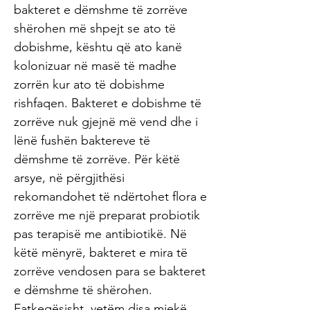
bakteret e dëmshme të zorrëve
shërohen më shpejt se ato të
dobishme, kështu që ato kanë
kolonizuar në masë të madhe
zorrën kur ato të dobishme
rishfaqen. Bakteret e dobishme të
zorrëve nuk gjejnë më vend dhe i
lënë fushën baktereve të
dëmshme të zorrëve. Për këtë
arsye, në përgjithësi
rekomandohet të ndërtohet flora e
zorrëve me një preparat probiotik
pas terapisë me antibiotikë. Në
këtë mënyrë, bakteret e mira të
zorrëve vendosen para se bakteret
e dëmshme të shërohen.
Fatkeqësisht, vetëm disa mjekë