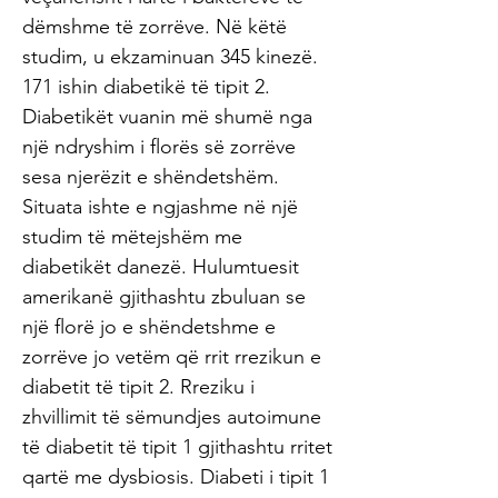
dëmshme të zorrëve. Në këtë
studim, u ekzaminuan 345 kinezë.
171 ishin diabetikë të tipit 2.
Diabetikët vuanin më shumë nga
një ndryshim i florës së zorrëve
sesa njerëzit e shëndetshëm.
Situata ishte e ngjashme në një
studim të mëtejshëm me
diabetikët danezë. Hulumtuesit
amerikanë gjithashtu zbuluan se
një florë jo e shëndetshme e
zorrëve jo vetëm që rrit rrezikun e
diabetit të tipit 2. Rreziku i
zhvillimit të sëmundjes autoimune
të diabetit të tipit 1 gjithashtu rritet
qartë me dysbiosis. Diabeti i tipit 1