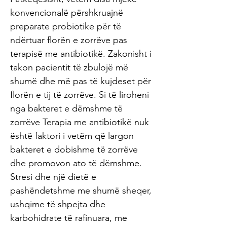
konvencionalë përshkruajnë
preparate probiotike për të
ndërtuar florën e zorrëve pas
terapisë me antibiotikë. Zakonisht i
takon pacientit të zbulojë më
shumë dhe më pas të kujdeset për
florën e tij të zorrëve. Si të liroheni
nga bakteret e dëmshme të
zorrëve Terapia me antibiotikë nuk
është faktori i vetëm që largon
bakteret e dobishme të zorrëve
dhe promovon ato të dëmshme.
Stresi dhe një dietë e
pashëndetshme me shumë sheqer,
ushqime të shpejta dhe
karbohidrate të rafinuara, me