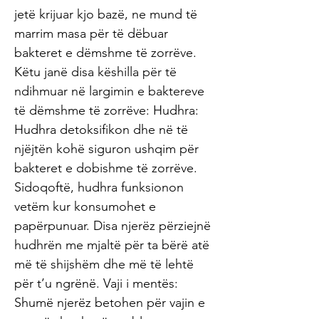
jetë krijuar kjo bazë, ne mund të
marrim masa për të dëbuar
bakteret e dëmshme të zorrëve.
Këtu janë disa këshilla për të
ndihmuar në largimin e baktereve
të dëmshme të zorrëve: Hudhra:
Hudhra detoksifikon dhe në të
njëjtën kohë siguron ushqim për
bakteret e dobishme të zorrëve.
Sidoqoftë, hudhra funksionon
vetëm kur konsumohet e
papërpunuar. Disa njerëz përziejnë
hudhrën me mjaltë për ta bërë atë
më të shijshëm dhe më të lehtë
për t’u ngrënë. Vaji i mentës:
Shumë njerëz betohen për vajin e