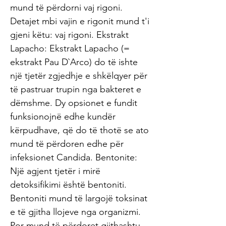
mund të përdorni vaj rigoni.
Detajet mbi vajin e rigonit mund t'i
gjeni këtu: vaj rigoni. Ekstrakt
Lapacho: Ekstrakt Lapacho (=
ekstrakt Pau D`Arco) do të ishte
një tjetër zgjedhje e shkëlqyer për
të pastruar trupin nga bakteret e
dëmshme. Dy opsionet e fundit
funksionojnë edhe kundër
kërpudhave, që do të thotë se ato
mund të përdoren edhe për
infeksionet Candida. Bentonite:
Një agjent tjetër i mirë
detoksifikimi është bentoniti.
Bentoniti mund të largojë toksinat
e të gjitha llojeve nga organizmi.
Por mund të përdoret gjithashtu