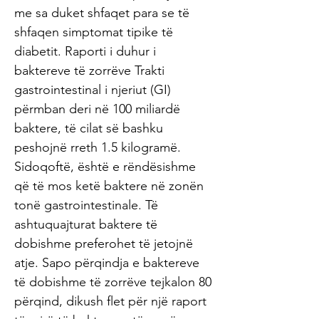
me sa duket shfaqet para se të
shfaqen simptomat tipike të
diabetit. Raporti i duhur i
baktereve të zorrëve Trakti
gastrointestinal i njeriut (GI)
përmban deri në 100 miliardë
baktere, të cilat së bashku
peshojnë rreth 1.5 kilogramë.
Sidoqoftë, është e rëndësishme
që të mos ketë baktere në zonën
tonë gastrointestinale. Të
ashtuquajturat baktere të
dobishme preferohet të jetojnë
atje. Sapo përqindja e baktereve
të dobishme të zorrëve tejkalon 80
përqind, dikush flet për një raport