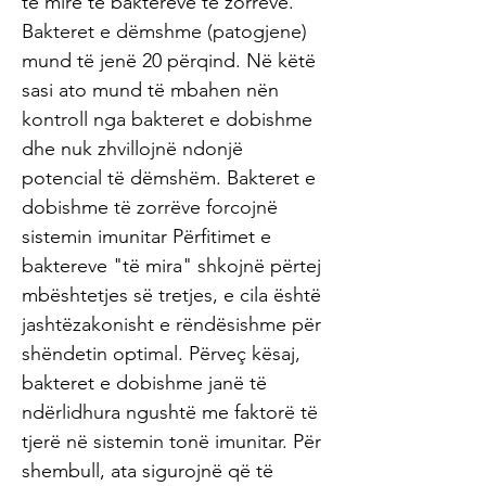
të mirë të baktereve të zorrëve.
Bakteret e dëmshme (patogjene)
mund të jenë 20 përqind. Në këtë
sasi ato mund të mbahen nën
kontroll nga bakteret e dobishme
dhe nuk zhvillojnë ndonjë
potencial të dëmshëm. Bakteret e
dobishme të zorrëve forcojnë
sistemin imunitar Përfitimet e
baktereve "të mira" shkojnë përtej
mbështetjes së tretjes, e cila është
jashtëzakonisht e rëndësishme për
shëndetin optimal. Përveç kësaj,
bakteret e dobishme janë të
ndërlidhura ngushtë me faktorë të
tjerë në sistemin tonë imunitar. Për
shembull, ata sigurojnë që të