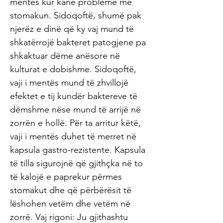
mentës kur kanë probleme me
stomakun. Sidoqoftë, shumë pak
njerëz e dinë që ky vaj mund të
shkatërrojë bakteret patogjene pa
shkaktuar dëme anësore në
kulturat e dobishme. Sidoqoftë,
vaji i mentës mund të zhvillojë
efektet e tij kundër baktereve të
dëmshme nëse mund të arrijë në
zorrën e hollë. Për ta arritur këtë,
vaji i mentës duhet të merret në
kapsula gastro-rezistente. Kapsula
të tilla sigurojnë që gjithçka në to
të kalojë e paprekur përmes
stomakut dhe që përbërësit të
lëshohen vetëm dhe vetëm në
zorrë. Vaj rigoni: Ju gjithashtu