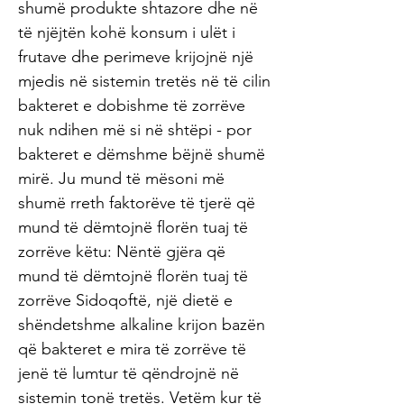
shumë produkte shtazore dhe në
të njëjtën kohë konsum i ulët i
frutave dhe perimeve krijojnë një
mjedis në sistemin tretës në të cilin
bakteret e dobishme të zorrëve
nuk ndihen më si në shtëpi - por
bakteret e dëmshme bëjnë shumë
mirë. Ju mund të mësoni më
shumë rreth faktorëve të tjerë që
mund të dëmtojnë florën tuaj të
zorrëve këtu: Nëntë gjëra që
mund të dëmtojnë florën tuaj të
zorrëve Sidoqoftë, një dietë e
shëndetshme alkaline krijon bazën
që bakteret e mira të zorrëve të
jenë të lumtur të qëndrojnë në
sistemin tonë tretës. Vetëm kur të