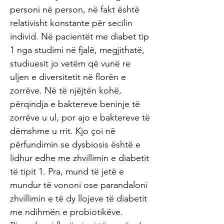
personi në person, në fakt është
relativisht konstante për secilin
individ. Në pacientët me diabet tip
1 nga studimi në fjalë, megjithatë,
studiuesit jo vetëm që vunë re
uljen e diversitetit në florën e
zorrëve. Në të njëjtën kohë,
përqindja e baktereve beninje të
zorrëve u ul, por ajo e baktereve të
dëmshme u rrit. Kjo çoi në
përfundimin se dysbiosis është e
lidhur edhe me zhvillimin e diabetit
të tipit 1. Pra, mund të jetë e
mundur të vononi ose parandaloni
zhvillimin e të dy llojeve të diabetit
me ndihmën e probiotikëve.