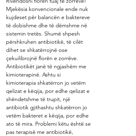
Rivendosni florën tuaj të zorrëve!
Mjekësia konvencionale ende nuk
kujdeset për balancën e baktereve
të dobishme dhe të dëmshme në
sistemin tretës. Shumë shpesh
përshkruhen antibiotikë, të cilët
dihet se shkatërrojnë ose
çekuilibrojnë florën e zorrëve.
Antibiotikët janë të ngjashëm me
kimioterapinë. Ashtu si
kimioterapia shkatërron jo vetëm
qelizat e këqija, por edhe qelizat e
shëndetshme të trupit, një
antibiotik gjithashtu shkatërron jo
vetëm bakteret e këqija, por edhe
ato të mira. Problemi këtu është se
pas terapisë me antibiotikë,