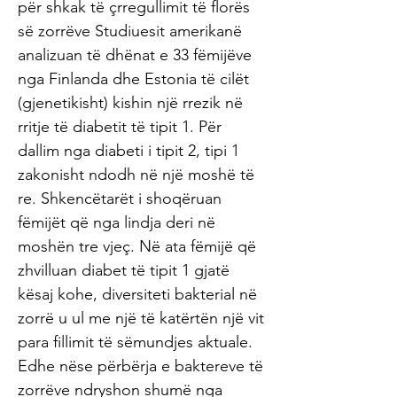
për shkak të çrregullimit të florës
së zorrëve Studiuesit amerikanë
analizuan të dhënat e 33 fëmijëve
nga Finlanda dhe Estonia të cilët
(gjenetikisht) kishin një rrezik në
rritje të diabetit të tipit 1. Për
dallim nga diabeti i tipit 2, tipi 1
zakonisht ndodh në një moshë të
re. Shkencëtarët i shoqëruan
fëmijët që nga lindja deri në
moshën tre vjeç. Në ata fëmijë që
zhvilluan diabet të tipit 1 gjatë
kësaj kohe, diversiteti bakterial në
zorrë u ul me një të katërtën një vit
para fillimit të sëmundjes aktuale.
Edhe nëse përbërja e baktereve të
zorrëve ndryshon shumë nga