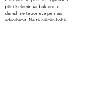
për të eleminuar bakteret e
dëmshme të zorrëve përmes
adsorbimit. Në të njëjtën kohë,
bentoniti krijon një mjedis të
këndshëm të zorrëve në të cilin
bakteret e dobishme të zorrëve
duan të vendosen. Probiotikë:
alsoshtë gjithashtu e rëndësishme
që të merrni baktere të dobishme
për disa javë deri në tre muaj. Ju
mund ta bëni këtë duke ngrënë
ushqime të fermentuara (lakër
turshi të papërpunuar, lëngje të
fermentuara të acidit laktik të
papërpunuar, pije bukë, etj.) Ose
duke marrë preparate probiotike.