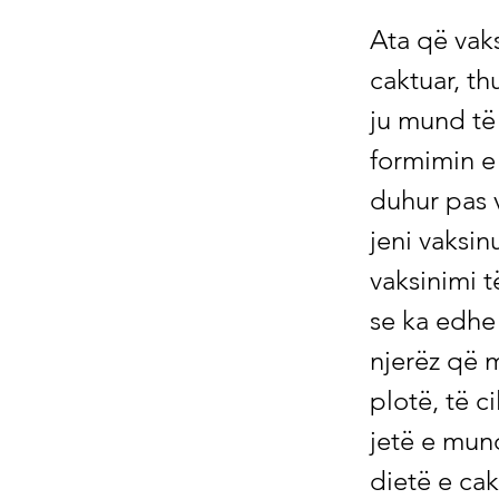
Ata që vaksinohen kundër koronës duhet të hanë një dietë të caktuar, thuhet apo lexohet dhe dëgjohet në disa vende. Sepse ju mund të ndikoni në efektin e vaksinimit me dietën tuaj, pra në formimin e antitrupave. Ne shpjegojmë se çfarë është dieta e duhur pas vaksinimit. Si të hani pas vaksinimit kundër koronës Ju jeni vaksinuar kundër Corona dhe natyrisht tani doni që vaksinimi të funksionojë në mënyrë optimale për ju. Sepse dihet se ka edhe të ashtuquajtura përparime të vaksinimit. Këta janë njerëz që marrin Covid-19 pavarësisht se kanë një vaksinim të plotë, të cilin natyrisht ju doni të shmangni sa më shumë që të jetë e mundur. Prej disa kohësh është njoftuar në internet se një dietë e caktuar mund të zgjedh efektin e vaksinimit ose të minimizojë rrezikun që të mos funksionojë siç duhet. Dieta e duhur mund të nxisë formimin e antitrupave - dhe kjo është pikërisht ajo që dëshironi si person i vaksinuar: antitrupa kundër SARS CoV2. A nuk jeni vaksinuar? Atëherë mund të jeni të interesuar për artikullin tonë Parandalimi Covid-19: A është vaksinimi opsioni i vetëm? Ushqimi i duhur ndihmon njerëzit e vaksinuar dhe të pavaksinuar Para së gjithash, ne dëshirojmë të theksojmë se ky tekst nuk ka të bëjë me atë nëse duhet të vaksinoheni apo jo, nëse vaksinimi është i mirë apo i keq, nëse funksionon apo jo. Vaksinimi duhet të jetë gjithmonë një vendim individual (edhe nëse dikush aktualisht po përpiqet të detyrojë njerëzit e pavaksinuar të vaksinohen me masa të ndryshme). Ky tekst u krijua kryesisht sepse na pyetën disa herë për këtë temë, ne jemi atje për lexuesit e vaksinuar dhe të pavaksinuar dhe nuk mbështesim ndarjen aktuale në shoqëri në portalin tonë. Një përgjigje e mirë imune dhe formimi i antitrupave është gjithashtu gjithmonë i rëndësishëm, pavarësisht nëse vaksinoheni apo jo