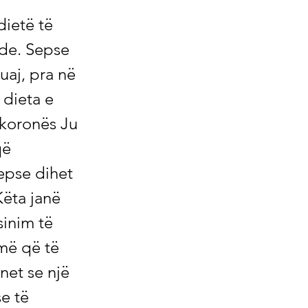
en imune dhe reagimin ndaj antigjenit të administruar (14). Në punën e tij të cituar më lart (13), Prof. Calder shpjegon se zinku mbështet aktivitetin e shumë qelizave imune dhe ndihmon në rregullimin e stresit oksidativ dhe proceseve inflamatore. Zinku gjithashtu ka veti antivirale dhe pengon përsëritjen e koronaviruseve. Një meta -analizë - sipas Calder - tregoi se konsumi i zinkut parandalon infeksionet e zorrëve dhe infeksionet e traktit respirator. Ekzistojnë gjithashtu studime të ndryshme që zbuluan një lidhje midis një statusi të ulët të zinkut dhe një ndjeshmërie të shtuar ndaj Covid-19, si dhe kurseve të rënda. Nëse u jepni zink pacientëve që janë shtruar në spital me Covid-19, rreziku i një kursi të rëndë dhe madje edhe rreziku i vdekshmërisë zvogëlohet (13). Me 20 mg zink për kapsulë, z. B. kapsulat me zink të kelatuar nga natyra efektive. Kërkesa ditore për zink është 7 deri në 16 mg. Arrat, farat, thekonet e tërshërës dhe pseudograinat janë veçanërisht të pasura me zink. Këtu janë detajet për një dietë të pasur me zink. Shmangni mungesën e selenit para dhe pas vaksinimit Seleni është një element gjurmë i rëndësishëm për sistemin imunitar. Sidoqoftë, një mungesë e selenit