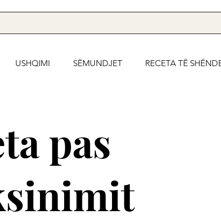
USHQIMI
SËMUNDJET
RECETA TË SHËND
ta pas
ksinimit