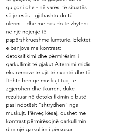
gulçoni dhe - në varësi të situatës
së jetesës - gjithashtu do të
ulërini... dhe më pas do të zhyteni
në një ndjenjë të
papërshkrueshme lumturie. Efektet
e banjove me kontrast:
detoksifikimi dhe përmirësimi i
qarkullimit të gjakut Alternimi midis
ekstremeve të ujit të nxehtë dhe të
ftohtë bën që muskujt tuaj të
zgjerohen dhe tkurren, duke
rezultuar në detoksifikimin e butë
pasi ndotësit "shtrydhen" nga
muskujt. Përveç kësaj, dushet me
kontrast përmirësojnë qarkullimin
dhe një qarkullim i përsosur