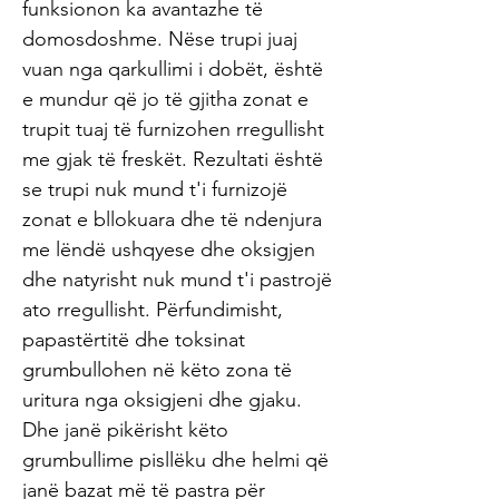
funksionon ka avantazhe të
domosdoshme. Nëse trupi juaj
vuan nga qarkullimi i dobët, është
e mundur që jo të gjitha zonat e
trupit tuaj të furnizohen rregullisht
me gjak të freskët. Rezultati është
se trupi nuk mund t'i furnizojë
zonat e bllokuara dhe të ndenjura
me lëndë ushqyese dhe oksigjen
dhe natyrisht nuk mund t'i pastrojë
ato rregullisht. Përfundimisht,
papastërtitë dhe toksinat
grumbullohen në këto zona të
uritura nga oksigjeni dhe gjaku.
Dhe janë pikërisht këto
grumbullime pisllëku dhe helmi që
janë bazat më të pastra për