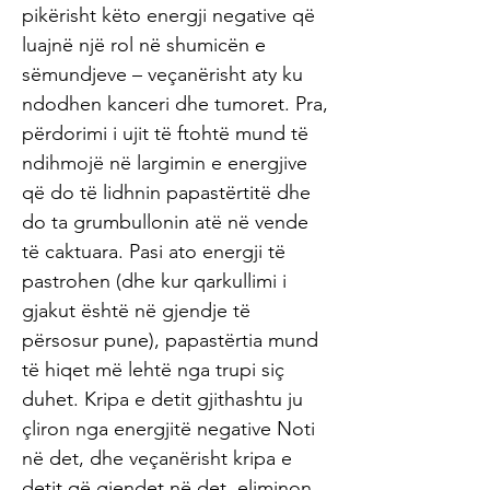
pikërisht këto energji negative që
luajnë një rol në shumicën e
sëmundjeve – veçanërisht aty ku
ndodhen kanceri dhe tumoret. Pra,
përdorimi i ujit të ftohtë mund të
ndihmojë në largimin e energjive
që do të lidhnin papastërtitë dhe
do ta grumbullonin atë në vende
të caktuara. Pasi ato energji të
pastrohen (dhe kur qarkullimi i
gjakut është në gjendje të
përsosur pune), papastërtia mund
të hiqet më lehtë nga trupi siç
duhet. Kripa e detit gjithashtu ju
çliron nga energjitë negative Noti
në det, dhe veçanërisht kripa e
detit që gjendet në det, eliminon