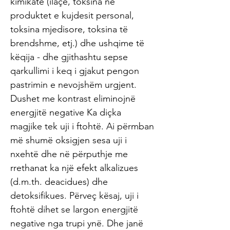
kimikate (ilaçe, toksina në
produktet e kujdesit personal,
toksina mjedisore, toksina të
brendshme, etj.) dhe ushqime të
këqija - dhe gjithashtu sepse
qarkullimi i keq i gjakut pengon
pastrimin e nevojshëm urgjent.
Dushet me kontrast eliminojnë
energjitë negative Ka diçka
magjike tek uji i ftohtë. Ai përmban
më shumë oksigjen sesa uji i
nxehtë dhe në përputhje me
rrethanat ka një efekt alkalizues
(d.m.th. deacidues) dhe
detoksifikues. Përveç kësaj, uji i
ftohtë dihet se largon energjitë
negative nga trupi ynë. Dhe janë