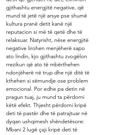
gjithashtu energjitë negative, që
mund të jetë një arsye pse shumë
kultura pranë detit kanë një
reputacion si më të qetë dhe të
relaksuar. Natyrisht, nëse energjitë
negative lirohen menjëherë sapo
ato lindin, kjo gjithashtu zvogëlon
rrezikun që ato të mbërthehen
ndonjëherë në trup dhe një ditë të
kthehen si sëmundje ose problem
emocional. Por edhe pa detin në
pragun tuaj, ju mund ta përdorni
këtë efekt. Thjesht përdorni kripë
deti të pastër dhe të patrajtuar në
dyqan ushqimesh shëndetësore:
Mbani 2 lugë çaji kripë deti të