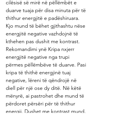
cilësisë së mirë në pëllëmbët e
duarve tuaja për disa minuta për të
thithur energjitë e padëshiruara.
Kjo mund të bëhet gjithashtu nëse
energjitë negative vazhdojnë të
kthehen pas dushit me kontrast.
Rekomandimi ynë Kripa nxjerr
energjitë negative nga trupi
përmes pëllëmbëve të duarve. Pasi
kripa të thithë energjinë tuaj
negative, lëreni të qëndrojë në
diell për një ose dy ditë. Në këtë
mënyrë, ai pastrohet dhe mund të
përdoret përsëri për të thithur
energji. Dushet me kontrast mund,
me të vërtetë, duhet të kryhen çdo
ditë dhe - nëse doni të eliminoni