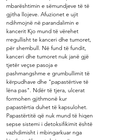
mbarështimin e sëmundjeve të të
gjitha llojeve. Afuzionet e ujit
ndihmojnë në parandalimin e
kancerit Kjo mund të vërehet
rregullisht te kanceri dhe tumoret,
për shembull. Në fund të fundit,
kanceri dhe tumoret nuk janë gjë
tjetër veçse pasoja e
pashmangshme e grumbullimit të
kërpudhave dhe "papastërtive të
lëna pas". Ndër të tjera, ulcerat
formohen gjithmonë kur
papastërtia duhet të kapsulohet.
Papastërtitë që nuk mund të hiqen
sepse sistemi i detoksifikimit është
vazhdimisht i mbingarkuar nga