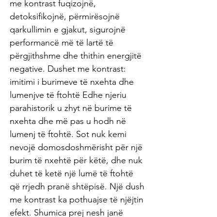
me kontrast fuqizojnë,
detoksifikojnë, përmirësojnë
qarkullimin e gjakut, sigurojnë
performancë më të lartë të
përgjithshme dhe thithin energjitë
negative. Dushet me kontrast:
imitimi i burimeve të nxehta dhe
lumenjve të ftohtë Edhe njeriu
parahistorik u zhyt në burime të
nxehta dhe më pas u hodh në
lumenj të ftohtë. Sot nuk kemi
nevojë domosdoshmërisht për një
burim të nxehtë për këtë, dhe nuk
duhet të ketë një lumë të ftohtë
që rrjedh pranë shtëpisë. Një dush
me kontrast ka pothuajse të njëjtin
efekt. Shumica prej nesh janë