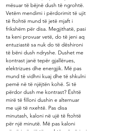
mësuar të bëjnë dush të ngrohtë.
Vetëm mendimi i përdorimit të ujit
të ftohtë mund të jetë mjaft i
frikshëm për disa. Megjithatë, pasi
ta keni provuar vetë, do të jeni aq
entuziastë sa nuk do të dëshironi
të bëni dush ndryshe. Dushet me
kontrast janë tepër gjallërues,
elektrizues dhe energjik. Më pas
mund të vidhni kuaj dhe të shkulni
pemë në të njëjtën kohë. Si të
përdor dush me kontrast? Është
mirë të filloni dushin e alternuar
me ujë të nxehtë. Pas disa
minutash, kaloni në ujë të ftohtë
për një minutë. Më pas kaloni