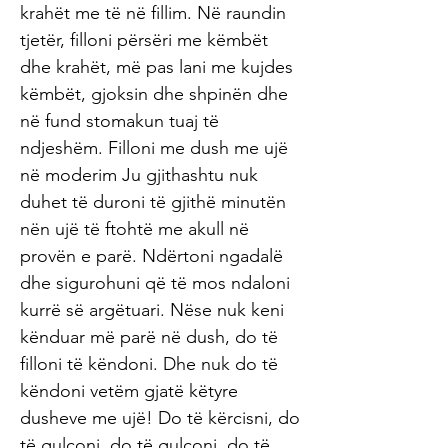
krahët me të në fillim. Në raundin
tjetër, filloni përsëri me këmbët
dhe krahët, më pas lani me kujdes
këmbët, gjoksin dhe shpinën dhe
në fund stomakun tuaj të
ndjeshëm. Filloni me dush me ujë
në moderim Ju gjithashtu nuk
duhet të duroni të gjithë minutën
nën ujë të ftohtë me akull në
provën e parë. Ndërtoni ngadalë
dhe sigurohuni që të mos ndaloni
kurrë së argëtuari. Nëse nuk keni
kënduar më parë në dush, do të
filloni të këndoni. Dhe nuk do të
këndoni vetëm gjatë këtyre
dusheve me ujë! Do të kërcisni, do
të gulçoni, do të gulçoni, do të