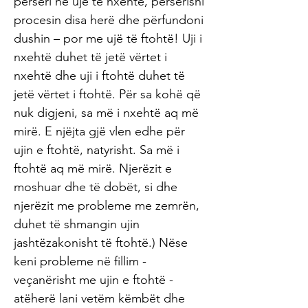
përsëri në ujë të nxehtë, përsërisni
procesin disa herë dhe përfundoni
dushin – por me ujë të ftohtë! Uji i
nxehtë duhet të jetë vërtet i
nxehtë dhe uji i ftohtë duhet të
jetë vërtet i ftohtë. Për sa kohë që
nuk digjeni, sa më i nxehtë aq më
mirë. E njëjta gjë vlen edhe për
ujin e ftohtë, natyrisht. Sa më i
ftohtë aq më mirë. Njerëzit e
moshuar dhe të dobët, si dhe
njerëzit me probleme me zemrën,
duhet të shmangin ujin
jashtëzakonisht të ftohtë.) Nëse
keni probleme në fillim -
veçanërisht me ujin e ftohtë -
atëherë lani vetëm këmbët dhe