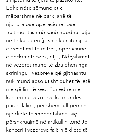
Edhe nëse sëmundjet e
mëparshme në bark janë të
njohura ose operacionet ose
trajtimet tashmë kanë ndodhur atje
në të kaluarën (p.sh. skleroterapia
e rreshtimit të mitrës, operacionet
e endometriozës, etj.), Ndryshimet
në vezoret mund të zbulohen nga
skriningu i vezoreve që gjithashtu
nuk mund absolutisht duhet të jetë
me qëllim të keq. Por edhe me
kancerin e vezoreve ka mundësi
parandalimi, për shembull përmes
një diete të shëndetshme, siç
përshkruajmë në artikullin tonë Jo
kanceri i vezoreve falë një diete të