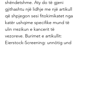
shëndetshme. Aty do të gjeni
gjithashtu një lidhje me një artikull
që shpjegon sesi fitokimikatet nga
katër ushqime specifike mund të
ulin rrezikun e kancerit të
vezoreve. Burimet e artikullit:
Eierstock-Screening: unnötig und
sinnlos - ZDG (1) Usha Menon,
Mahesh Parmar et al., Ovarian
cancer population screening and
mortality after long-term follow-up
in the UK Collaborative Trial of
Ovarian Cancer Screening
(UKCTOCS): a randomised
controlled trial. The Lancet, 2021;
DOI: 10.1016/S0140-6736(21)00731-
5 (2) University College London,