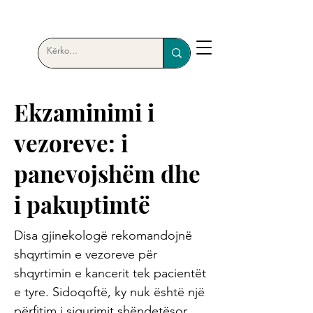
Ekzaminimi i
vezoreve: i
panevojshëm dhe
i pakuptimtë
Disa gjinekologë rekomandojnë
shqyrtimin e vezoreve për
shqyrtimin e kancerit tek pacientët
e tyre. Sidoqoftë, ky nuk është një
përfitim i sigurimit shëndetësor,