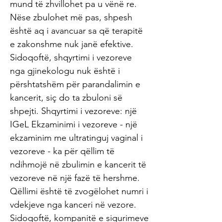
mund të zhvillohet pa u vënë re.
Nëse zbulohet më pas, shpesh
është aq i avancuar sa që terapitë
e zakonshme nuk janë efektive.
Sidoqoftë, shqyrtimi i vezoreve
nga gjinekologu nuk është i
përshtatshëm për parandalimin e
kancerit, siç do ta zbuloni së
shpejti. Shqyrtimi i vezoreve: një
IGeL Ekzaminimi i vezoreve - një
ekzaminim me ultratinguj vaginal i
vezoreve - ka për qëllim të
ndihmojë në zbulimin e kancerit të
vezoreve në një fazë të hershme.
Qëllimi është të zvogëlohet numri i
vdekjeve nga kanceri në vezore.
Sidoqoftë, kompanitë e sigurimeve