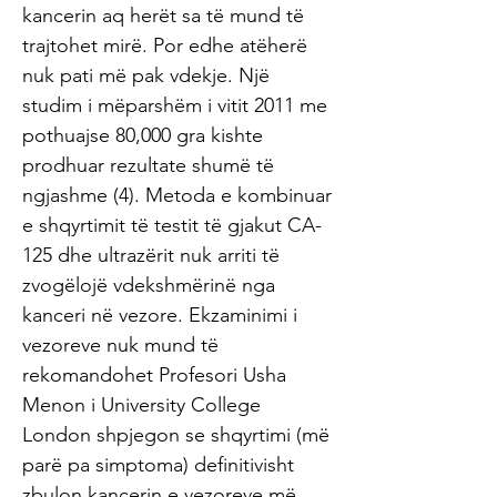
kancerin aq herët sa të mund të
trajtohet mirë. Por edhe atëherë
nuk pati më pak vdekje. Një
studim i mëparshëm i vitit 2011 me
pothuajse 80,000 gra kishte
prodhuar rezultate shumë të
ngjashme (4). Metoda e kombinuar
e shqyrtimit të testit të gjakut CA-
125 dhe ultrazërit nuk arriti të
zvogëlojë vdekshmërinë nga
kanceri në vezore. Ekzaminimi i
vezoreve nuk mund të
rekomandohet Profesori Usha
Menon i University College
London shpjegon se shqyrtimi (më
parë pa simptoma) definitivisht
zbulon kancerin e vezoreve më