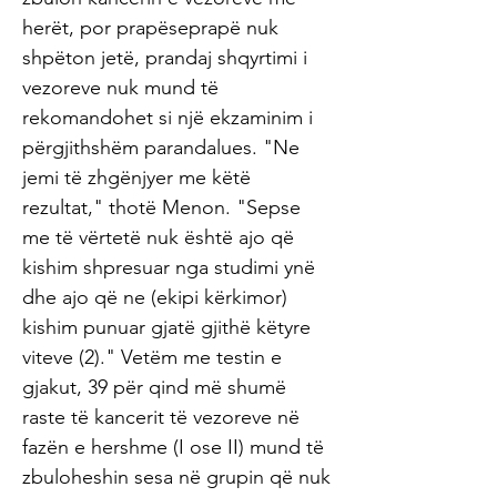
herët, por prapëseprapë nuk
shpëton jetë, prandaj shqyrtimi i
vezoreve nuk mund të
rekomandohet si një ekzaminim i
përgjithshëm parandalues. "Ne
jemi të zhgënjyer me këtë
rezultat," thotë Menon. "Sepse
me të vërtetë nuk është ajo që
kishim shpresuar nga studimi ynë
dhe ajo që ne (ekipi kërkimor)
kishim punuar gjatë gjithë këtyre
viteve (2)." Vetëm me testin e
gjakut, 39 për qind më shumë
raste të kancerit të vezoreve në
fazën e hershme (I ose II) mund të
zbuloheshin sesa në grupin që nuk