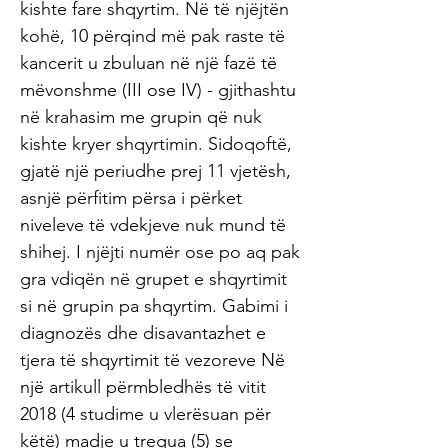
kishte fare shqyrtim. Në të njëjtën
kohë, 10 përqind më pak raste të
kancerit u zbuluan në një fazë të
mëvonshme (III ose IV) - gjithashtu
në krahasim me grupin që nuk
kishte kryer shqyrtimin. Sidoqoftë,
gjatë një periudhe prej 11 vjetësh,
asnjë përfitim përsa i përket
niveleve të vdekjeve nuk mund të
shihej. I njëjti numër ose po aq pak
gra vdiqën në grupet e shqyrtimit
si në grupin pa shqyrtim. Gabimi i
diagnozës dhe disavantazhet e
tjera të shqyrtimit të vezoreve Në
një artikull përmbledhës të vitit
2018 (4 studime u vlerësuan për
këtë) madje u tregua (5) se