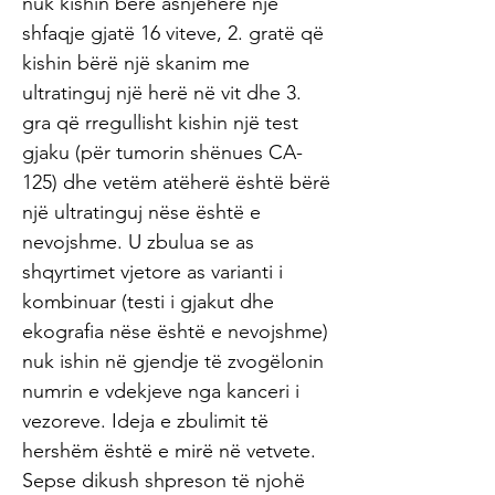
nuk kishin bërë asnjëherë një
shfaqje gjatë 16 viteve, 2. gratë që
kishin bërë një skanim me
ultratinguj një herë në vit dhe 3.
gra që rregullisht kishin një test
gjaku (për tumorin shënues CA-
125) dhe vetëm atëherë është bërë
një ultratinguj nëse është e
nevojshme. U zbulua se as
shqyrtimet vjetore as varianti i
kombinuar (testi i gjakut dhe
ekografia nëse është e nevojshme)
nuk ishin në gjendje të zvogëlonin
numrin e vdekjeve nga kanceri i
vezoreve. Ideja e zbulimit të
hershëm është e mirë në vetvete.
Sepse dikush shpreson të njohë