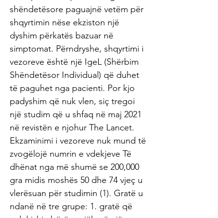
shëndetësore paguajnë vetëm për
shqyrtimin nëse ekziston një
dyshim përkatës bazuar në
simptomat. Përndryshe, shqyrtimi i
vezoreve është një IgeL (Shërbim
Shëndetësor Individual) që duhet
të paguhet nga pacienti. Por kjo
padyshim që nuk vlen, siç tregoi
një studim që u shfaq në maj 2021
në revistën e njohur The Lancet.
Ekzaminimi i vezoreve nuk mund të
zvogëlojë numrin e vdekjeve Të
dhënat nga më shumë se 200,000
gra midis moshës 50 dhe 74 vjeç u
vlerësuan për studimin (1). Gratë u
ndanë në tre grupe: 1. gratë që