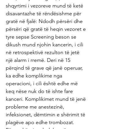
shqyrtimi i vezoreve mund të ketë
disavantazhe të rëndësishme për
gratë në fjalë: Ndodh përsëri dhe
përsëri që gratë të heqin vezoret e
tyre sepse Screening beson se
dikush mund njohin kancerin, i cili
në retrospektivë rezulton të jetë
një alarm i rremë. Deri në 15
përqind të grave që janë operuar,
ka edhe komplikime nga
operacioni, i cili është edhe më
keq nëse nuk do të ishte fare
kanceri. Komplikimet mund të jenë
probleme me anestezinë,
infeksionet, dëmtimin e shërimit të
plagëve apo edhe trombozat.