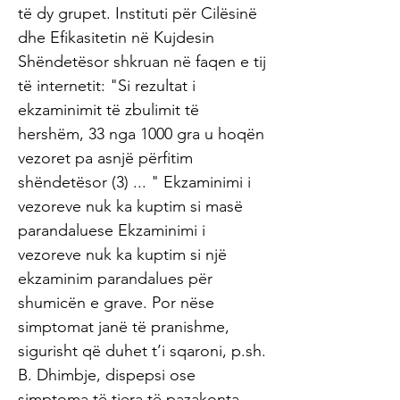
të dy grupet. Instituti për Cilësinë
dhe Efikasitetin në Kujdesin
Shëndetësor shkruan në faqen e tij
të internetit: "Si rezultat i
ekzaminimit të zbulimit të
hershëm, 33 nga 1000 gra u hoqën
vezoret pa asnjë përfitim
shëndetësor (3) ... " Ekzaminimi i
vezoreve nuk ka kuptim si masë
parandaluese Ekzaminimi i
vezoreve nuk ka kuptim si një
ekzaminim parandalues ​​për
shumicën e grave. Por nëse
simptomat janë të pranishme,
sigurisht që duhet t’i sqaroni, p.sh.
B. Dhimbje, dispepsi ose
simptoma të tjera të pazakonta.