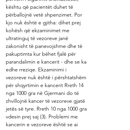
kështu që pacientët duhet të
përballojnë vetë shpenzimet. Por
kjo nuk është e gjitha: dihet prej
kohësh që ekzaminimet me
ultratinguj të vezoreve janë
zakonisht të panevojshme dhe të
pakuptimta kur bëhet fjalë për
parandalimin e kancerit - dhe se ka
edhe rreziqe. Ekzaminimi i
vezoreve nuk është i përshtatshëm
për shqyrtimin e kancerit Rreth 14
nga 1000 gra në Gjermani do të
zhvillojnë kancer të vezoreve gjatë
jetës së tyre. Rreth 10 nga 1000 gra
vdesin prej saj (3). Problemi me
kancerin e vezoreve është se ai