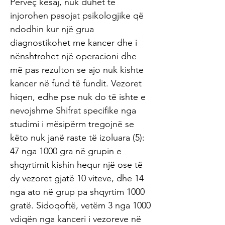
Përveç kësaj, nuk duhet të
injorohen pasojat psikologjike që
ndodhin kur një grua
diagnostikohet me kancer dhe i
nënshtrohet një operacioni dhe
më pas rezulton se ajo nuk kishte
kancer në fund të fundit. Vezoret
hiqen, edhe pse nuk do të ishte e
nevojshme Shifrat specifike nga
studimi i mësipërm tregojnë se
këto nuk janë raste të izoluara (5):
47 nga 1000 gra në grupin e
shqyrtimit kishin hequr një ose të
dy vezoret gjatë 10 viteve, dhe 14
nga ato në grup pa shqyrtim 1000
gratë. Sidoqoftë, vetëm 3 nga 1000
vdiqën nga kanceri i vezoreve në