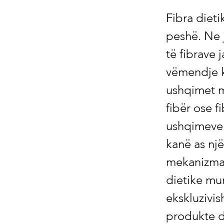
Fibra dietike parandalon sëmundjet dhe ju ndihmon të humbni peshë. Ne ju paraqesim fibrat më të mira, sqarojmë se cilat sasi të fibrave janë të shëndetshme dhe çfarë duhet t'i kushtoni vëmendje kur konsumoni fibra. Fibrat dietike gjenden vetëm në ushqimet me bazë bimore Fibra dietike nganjëherë quhet edhe fibër ose fibër bimore. Këto janë pjesët e patretshme të ushqimeve bimore. Gjitarët - dhe kështu edhe njerëzit - nuk kanë as një enzimë për tretjen e fibrave dietike dhe as mekanizmat e përshtatshëm të transportit me të cilët fibrat dietike mund të absorbohen. Fibrat dietike gjenden pothuajse ekskluzivisht në ushqimet me bazë bimore - në fruta, perime, produkte drithërash, bishtajore dhe arra. Ushqimet e kafshëve, nga ana tjetër, janë pothuajse pa fibra. Fibrat kanë kalori Për një kohë të gjatë, fibrat konsideroheshin si pa kalori. Supozohej se ato ishin të patretshme, domethënë që ato kalojnë nëpër traktin tretës dhe ekskretohen në jashtëqitje krejtësisht të pandryshuara. Por më pas u zbulua se disa baktere të zorrëve metabolizojnë disa fibra, duke prodhuar acide yndyrore që tani mund të absorbohen nga trupi dhe t'i japin atij energji - përkatësisht 2 kcal për gram fibër. Sidoqoftë, sasia e fibrave që mund të përdoret varet shumë nga përbërja e florës personale të zorrëve. Fibra Dietike: Efektet Shëndetësore Fibrat konsiderohen si një komponent i rëndësishëm i një diete të shëndetshme sepse kanë efekte të shumta pozitive në shëndet: Fibrat janë thelbësore për funksionimin e shëndetshëm të zorrëve - dhe meqenëse një zorrë e shëndetshme është një nga parakushtet më të rëndësishme për një shëndet të përgjithshëm të fortë, vetëm ky aspekt është një argument i rëndësishëm në favor të një diete të pasur me fibra. Fibra dietike g