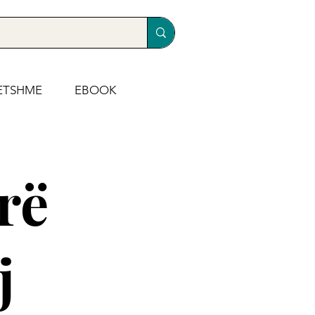
ETSHME
EBOOK
rë
j