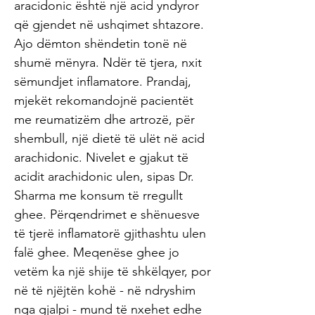
aracidonic është një acid yndyror
që gjendet në ushqimet shtazore.
Ajo dëmton shëndetin tonë në
shumë mënyra. Ndër të tjera, nxit
sëmundjet inflamatore. Prandaj,
mjekët rekomandojnë pacientët
me reumatizëm dhe artrozë, për
shembull, një dietë të ulët në acid
arachidonic. Nivelet e gjakut të
acidit arachidonic ulen, sipas Dr.
Sharma me konsum të rregullt
ghee. Përqendrimet e shënuesve
të tjerë inflamatorë gjithashtu ulen
falë ghee. Meqenëse ghee jo
vetëm ka një shije të shkëlqyer, por
në të njëjtën kohë - në ndryshim
nga gjalpi - mund të nxehet edhe