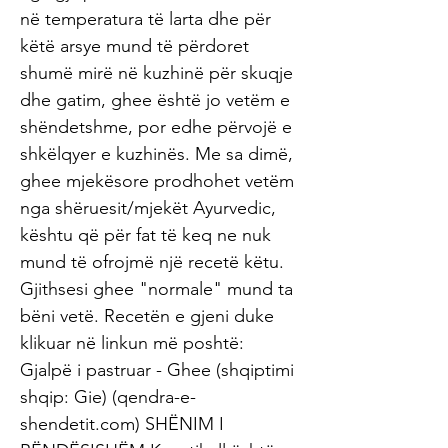
në temperatura të larta dhe për
këtë arsye mund të përdoret
shumë mirë në kuzhinë për skuqje
dhe gatim, ghee është jo vetëm e
shëndetshme, por edhe përvojë e
shkëlqyer e kuzhinës. Me sa dimë,
ghee mjekësore prodhohet vetëm
nga shëruesit/mjekët Ayurvedic,
kështu që për fat të keq ne nuk
mund të ofrojmë një recetë këtu.
Gjithsesi ghee "normale" mund ta
bëni vetë. Recetën e gjeni duke
klikuar në linkun më poshtë:
Gjalpë i pastruar - Ghee (shqiptimi
shqip: Gie) (qendra-e-
shendetit.com) SHËNIM I