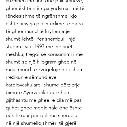
kuzhinën indiane dhe pakistaneze,
ghee është një nga yndyrnat më të
rëndësishme të ngrënshme, kjo
është arsyeja pse studimet e gjera
të ghee mund të kryhen atje
shumë lehtë. Për shembull, një
studim i vitit 1997 me indianët
meshkuj tregoi se konsumimi i më
shumë se një kilogram ghee në
muaj mund të zvogëlojë ndjeshëm
rrezikun e sëmundjeve
kardiovaskulare. Shumë përzierje
bimore Ayurvedike përzihen
gjithashtu me ghee, e cila më pas
quhet ghee medicinale dhe është
përshkruar për qëllime shëruese
në një shumëllojshmëri të gjerë