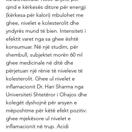
qind e kërkesës ditore për energji
(kërkesa për kalori) mbulohet me
ghee, nivelet e kolesterolit dhe
yndyrës mund të bien. Intensiteti i
efektit varet nga sa ghee është
konsumuar. Në një studim, për
shembull, subjektet morën 60 ml
ghee medicinale në ditë dhe
përjetuan një rënie të niveleve të
kolesterolit. Ghee ul nivelet e
inflamacionit Dr. Hari Sharma nga
Universiteti Shtetëror i Ohajos dhe
kolegët dyshojnë për arsyen e
mëposhtme për këtë efekt pozitiv:
ghee mjekësore ul nivelet e
inflamacionit në trup. Acidi