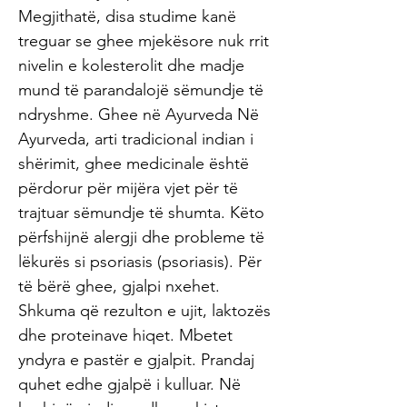
Megjithatë, disa studime kanë
treguar se ghee mjekësore nuk rrit
nivelin e kolesterolit dhe madje
mund të parandalojë sëmundje të
ndryshme. Ghee në Ayurveda Në
Ayurveda, arti tradicional indian i
shërimit, ghee medicinale është
përdorur për mijëra vjet për të
trajtuar sëmundje të shumta. Këto
përfshijnë alergji dhe probleme të
lëkurës si psoriasis (psoriasis). Për
të bërë ghee, gjalpi nxehet.
Shkuma që rezulton e ujit, laktozës
dhe proteinave hiqet. Mbetet
yndyra e pastër e gjalpit. Prandaj
quhet edhe gjalpë i kulluar. Në