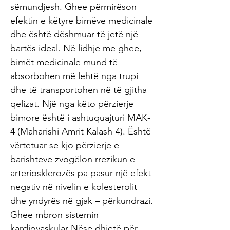
sëmundjesh. Ghee përmirëson
efektin e këtyre bimëve medicinale
dhe është dëshmuar të jetë një
bartës ideal. Në lidhje me ghee,
bimët medicinale mund të
absorbohen më lehtë nga trupi
dhe të transportohen në të gjitha
qelizat. Një nga këto përzierje
bimore është i ashtuquajturi MAK-
4 (Maharishi Amrit Kalash-4). Është
vërtetuar se kjo përzierje e
barishteve zvogëlon rrezikun e
arteriosklerozës pa pasur një efekt
negativ në nivelin e kolesterolit
dhe yndyrës në gjak – përkundrazi.
Ghee mbron sistemin
kardiovaskular Nëse dhjetë për