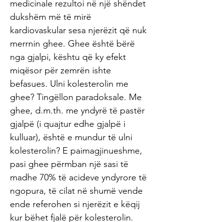
medicinale rezultoi në një shëndet
dukshëm më të mirë
kardiovaskular sesa njerëzit që nuk
merrnin ghee. Ghee është bërë
nga gjalpi, kështu që ky efekt
miqësor për zemrën ishte
befasues. Ulni kolesterolin me
ghee? Tingëllon paradoksale. Me
ghee, d.m.th. me yndyrë të pastër
gjalpë (i quajtur edhe gjalpë i
kulluar), është e mundur të ulni
kolesterolin? E paimagjinueshme,
pasi ghee përmban një sasi të
madhe 70% të acideve yndyrore të
ngopura, të cilat në shumë vende
ende referohen si njerëzit e këqij
kur bëhet fjalë për kolesterolin.