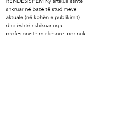
RËNDËSISHËM Ky artikull është
shkruar në bazë të studimeve
aktuale (në kohën e publikimit)
dhe është rishikuar nga
profesionistë mjekësorë, por nuk
duhet të përdoret për vetë-
diagnostikim ose vetë-trajtim,
kështu që nuk zëvendëson një
vizitë te mjeku juaj. Prandaj,
diskutoni gjithmonë çdo masë
(qoftë nga ky apo një artikull tjetër)
me mjekun tuaj fillimisht. Burimet e
artikullit: Ghee ist die Butter, die
den Cholesterinspiegel senken
lässt (zentrum-der-gesundheit.de)