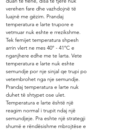
duan te flene, disa te tjere nuk
verehen fare dhe vazhdojnë të
luajnë me gëzim. Prandaj
temperatura e larte trupore e
vetmuar nuk eshte e rrezikshme.
Tek femijet temperatura shpesh
arrin vlert ne mes 40° - 41°C e
nganjhere edhe me te larta. Vete
temperatura e larte nuk eshte
semundje por nje sinjal qe trupi po
vetembrohet nga nje semundje.
Prandaj temperatura e larte nuk
duhet të shtypet ose ulet.
Temperatura e larte është një
reagim normal i trupit ndaj një
semundjeje. Pra eshte një strategji
shumë e rëndësishme mbrojtëse e