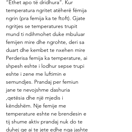
“Ethet apo të dridhura”. Kur
temperatura ngritet atëherë fëmija
ngrin (pra femija ka te ftoft). Gjate
ngritjes se temperatures trupit
mund ti ndihmohet duke mbuluar
femijen mire dhe ngrohte, deri sa
duart dhe kembet te nxehen mire
Perderisa femija ka temperature, ai
shpesh eshte i lodhur sepse trupi
eshte i zene me luftimin e
semundjes. Prandaj per femiun
jane te nevojshme dashuria
,qetësia dhe një mjedis i
këndshëm. Nje femije me
temperature eshte ne brendesin e
tij shume aktiv prandaj nuk do te
duhej qe ai te jete edhe nga jashte