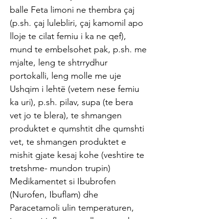
balle Feta limoni ne thembra çaj
(p.sh. çaj lulebliri, çaj kamomil apo
lloje te cilat femiu i ka ne qef),
mund te embelsohet pak, p.sh. me
mjalte, leng te shtrrydhur
portokalli, leng molle me uje
Ushqim i lehtë (vetem nese femiu
ka uri), p.sh. pilav, supa (te bera
vet jo te blera), te shmangen
produktet e qumshtit dhe qumshti
vet, te shmangen produktet e
mishit gjate kesaj kohe (veshtire te
tretshme- mundon trupin)
Medikamentet si Ibubrofen
(Nurofen, Ibuflam) dhe
Paracetamoli ulin temperaturen,