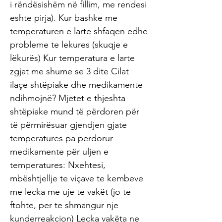
i rëndësishëm në fillim, me rendesi
eshte pirja). Kur bashke me
temperaturen e larte shfaqen edhe
probleme te lekures (skuqje e
lëkurës) Kur temperatura e larte
zgjat me shume se 3 dite Cilat
ilaçe shtëpiake dhe medikamente
ndihmojnë? Mjetet e thjeshta
shtëpiake mund të përdoren për
të përmirësuar gjendjen gjate
temperatures pa perdorur
medikamente për uljen e
temperatures: Nxehtesi,
mbështjellje te viçave te kembeve
me lecka me uje te vakët (jo te
ftohte, per te shmangur nje
kunderreakcion) Lecka vakëta ne