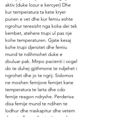
aktiv (duke lozur e kercyer) Dhe
kur temperatura ta kete kryer
punen e vet dhe kur femiu eshte
ngrohur teresisht nga koka dei tek
kembet, atehere trupi ul pas nje
kohe temperaturen. Gjate kesaj
kohe trupi djersitet dhe femiu
mund te ndihmohet duke e
zbuluar pak. Mirpo pacienti i vogel
do te duhej gjithmone te ndjehet i
ngrohet dhe jo te ngrij. Sidomos
ne moshen femijore femijet kane
temperatura te larta dhe cdo
femije reagon ndryshe. Perderisa
disa femije mund te ndihen te
lodhur dhe rraskapitur dhe vetem