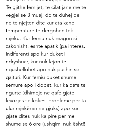
Te gjithe femijet, te cilat jane me te
vegjel se 3 muaj, do te duhej qe
ne te njejten dite kur ata kane
temperature te dergohen tek
mjeku. Kur femiu nuk reagon si
zakonisht, eshte apatik (pa interes,
indiferent) apo kur duket i
ndryshuar, kur nuk lejon te
ngushëllohet apo nuk pushin se
qajturi. Kur femiu duket shume
semure apo i dobet, kur ka qafe te
ngurte (dhimbje ne qafe gjate
levozjes se kokes, probleme per ta
ulur mjekëren ne gjoks) apo kur
gjate dites nuk ka pire per me
shume se 6 ore (ushqimi nuk është