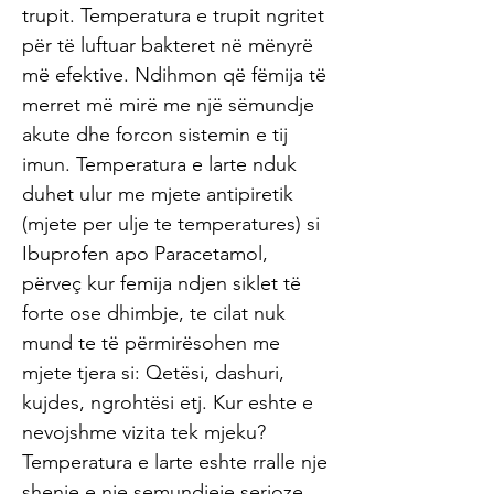
trupit. Temperatura e trupit ngritet
për të luftuar bakteret në mënyrë
më efektive. Ndihmon që fëmija të
merret më mirë me një sëmundje
akute dhe forcon sistemin e tij
imun. Temperatura e larte nduk
duhet ulur me mjete antipiretik
(mjete per ulje te temperatures) si
Ibuprofen apo Paracetamol,
përveç kur femija ndjen siklet të
forte ose dhimbje, te cilat nuk
mund te të përmirësohen me
mjete tjera si: Qetësi, dashuri,
kujdes, ngrohtësi etj. Kur eshte e
nevojshme vizita tek mjeku?
Temperatura e larte eshte rralle nje
shenje e nje semundjeje serioze.