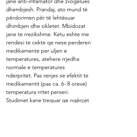
jane anti-inflamator dhe zvogelues
dhembjesh. Prandaj, ato mund të
përdorimen për të lehtësuar
dhimbjen dhe sikletet. Mbidozat
jane te rrezikshme. Ketu eshte me
rendesi te cekte qe nese perderen
medikamente per uljen e
temperatures, atehere rrjedha
normale e temperatures
nderpritet. Pas renjes se efektit te
medikamentit (pas ca. 6- 8 oreve)
temperatura rritet perseri.
Studimet kane treguar qe ngërçet
të shkaktuar nga temperatura
(Konvulsionet febrile) nuk mund te
parandalohen me medikamente
per uljen e temperatures. Ato