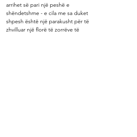
arrihet së pari një peshë e
shëndetshme - e cila me sa duket
shpesh është një parakusht për të
zhvilluar një florë të zorrëve të
balancuar. Ju mund të lexoni këtu
se si mund të krijoni florën tuaj të
zorrëve: Kështu funksionon flora e
zorrëve Burimet e artikullit:
Gesunde Darmflora durch Sport
(zentrum-der-gesundheit.de)
Whiteman H., Exercise alone alters
our gut microbiota,
5.12.2017
,
Medical News Today Allen JM et
al., Exercise training-induced
modification of the gut microbiota
persists after microbiota