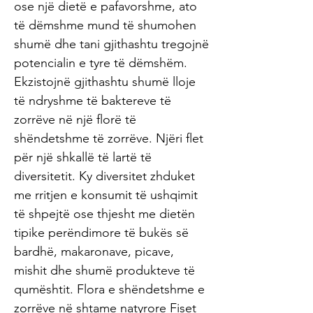
ose një dietë e pafavorshme, ato
të dëmshme mund të shumohen
shumë dhe tani gjithashtu tregojnë
potencialin e tyre të dëmshëm.
Ekzistojnë gjithashtu shumë lloje
të ndryshme të baktereve të
zorrëve në një florë të
shëndetshme të zorrëve. Njëri flet
për një shkallë të lartë të
diversitetit. Ky diversitet zhduket
me rritjen e konsumit të ushqimit
të shpejtë ose thjesht me dietën
tipike perëndimore të bukës së
bardhë, makaronave, picave,
mishit dhe shumë produkteve të
qumështit. Flora e shëndetshme e
zorrëve në shtame natyrore Fiset