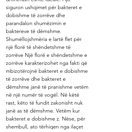
siguron ushqimet për bakteret e
dobishme të zorrëve dhe
parandalon shumëzimin e
baktereve të dëmshme.
Shumëllojshmëria e lartë flet për
një florë të shëndetshme të
zorrëve Një florë e shëndetshme e
zorrëve karakterizohet nga fakti që
mbizotërojnë bakteret e dobishme
të zorrëve dhe bakteret e
dëmshme janë të pranishme vetëm
në një numër të vogël. Në këtë
rast, këto të fundit zakonisht nuk
janë as të dëmshme. Vetëm kur
bakteret e dobishme z. Nëse, për
shembull, ato tërhiqen nga ilaçet