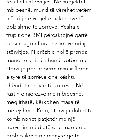
rezultat i stërvitjes. Në subjektet
mbipeshë, mund të vërehet vetëm
një rritje e vogël e baktereve të
dobishme të zorrëve. Pesha e
trupit dhe BMI përcaktojnë qartë
se si reagon flora e zorrëve ndaj
stërvitjes. Njerëzit e hollë prandaj
mund të arrijnë shumë vetëm me
stërvitje për të përmirësuar florën
e tyre të zorrëve dhe kështu
shëndetin e tyre të zorrëve. Në
rastin e njerëzve me mbipeshë,
megjithatë, kërkohen masa të
mëtejshme. Këtu, stërvitja duhet të
kombinohet patjetër me një
ndryshim në dietë dhe marrjen e
probiotikëve në mënyrë që të