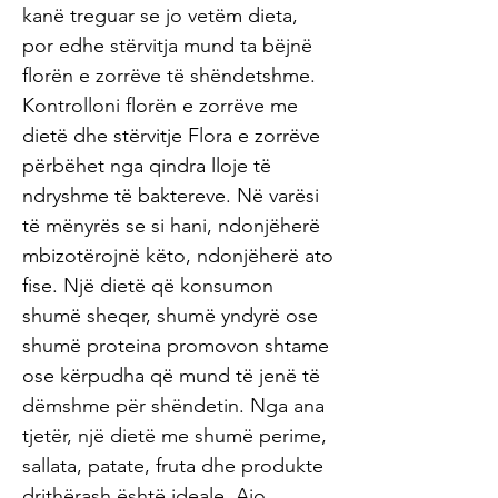
kanë treguar se jo vetëm dieta,
por edhe stërvitja mund ta bëjnë
florën e zorrëve të shëndetshme.
Kontrolloni florën e zorrëve me
dietë dhe stërvitje Flora e zorrëve
përbëhet nga qindra lloje të
ndryshme të baktereve. Në varësi
të mënyrës se si hani, ndonjëherë
mbizotërojnë këto, ndonjëherë ato
fise. Një dietë që konsumon
shumë sheqer, shumë yndyrë ose
shumë proteina promovon shtame
ose kërpudha që mund të jenë të
dëmshme për shëndetin. Nga ana
tjetër, një dietë me shumë perime,
sallata, patate, fruta dhe produkte
drithërash është ideale. Ajo