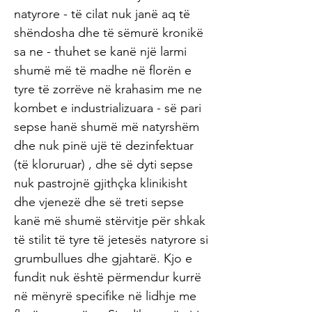
natyrore - të cilat nuk janë aq të
shëndosha dhe të sëmurë kronikë
sa ne - thuhet se kanë një larmi
shumë më të madhe në florën e
tyre të zorrëve në krahasim me ne
kombet e industrializuara - së pari
sepse hanë shumë më natyrshëm
dhe nuk pinë ujë të dezinfektuar
(të kloruruar) , dhe së dyti sepse
nuk pastrojnë gjithçka klinikisht
dhe vjenezë dhe së treti sepse
kanë më shumë stërvitje për shkak
të stilit të tyre të jetesës natyrore si
grumbullues dhe gjahtarë. Kjo e
fundit nuk është përmendur kurrë
në mënyrë specifike në lidhje me