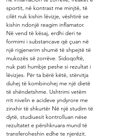
sportit, në kontrast me minjtë, të
cilët nuk kishin lëvizje, vështirë se
kishin ndonjë reagim inflamator.
Në vend të kësaj, erdhi deri te
formimi i substancave që çuan në
një rigjenerim shumë të shpejtë të
mukozës së zorrëve. Sidoqoftë,
nuk pati humbje peshe si rezultat i
lëvizjes. Për ta bërë këtë, stërvitja
duhej të kombinohej me një dietë
të shëndetshme. Ushtrimi vetëm
rrit nivelin e acideve yndyrore me
zinxhir të shkurtër Në një studim të
dytë, studiuesit kontrolluan nëse
rezultatet e përshkruara mund të
transferoheshin edhe te njerëzit.