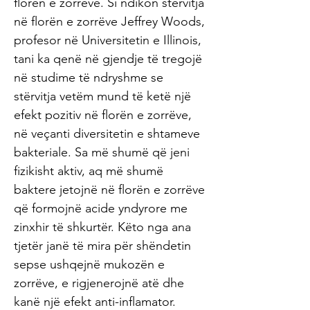
florën e zorrëve. Si ndikon stërvitja
në florën e zorrëve Jeffrey Woods,
profesor në Universitetin e Illinois,
tani ka qenë në gjendje të tregojë
në studime të ndryshme se
stërvitja vetëm mund të ketë një
efekt pozitiv në florën e zorrëve,
në veçanti diversitetin e shtameve
bakteriale. Sa më shumë që jeni
fizikisht aktiv, aq më shumë
baktere jetojnë në florën e zorrëve
që formojnë acide yndyrore me
zinxhir të shkurtër. Këto nga ana
tjetër janë të mira për shëndetin
sepse ushqejnë mukozën e
zorrëve, e rigjenerojnë atë dhe
kanë një efekt anti-inflamator.