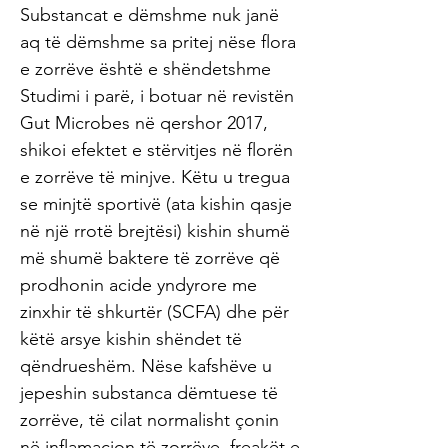
Substancat e dëmshme nuk janë
aq të dëmshme sa pritej nëse flora
e zorrëve është e shëndetshme
Studimi i parë, i botuar në revistën
Gut Microbes në qershor 2017,
shikoi efektet e stërvitjes në florën
e zorrëve të minjve. Këtu u tregua
se minjtë sportivë (ata kishin qasje
në një rrotë brejtësi) kishin shumë
më shumë baktere të zorrëve që
prodhonin acide yndyrore me
zinxhir të shkurtër (SCFA) dhe për
këtë arsye kishin shëndet të
qëndrueshëm. Nëse kafshëve u
jepeshin substanca dëmtuese të
zorrëve, të cilat normalisht çonin
në inflamacion të zorrëve, freakët e