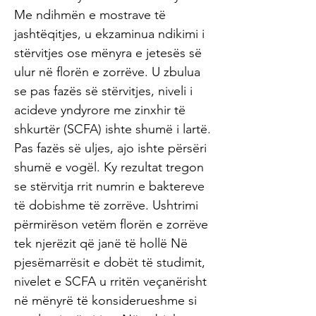
Me ndihmën e mostrave të
jashtëqitjes, u ekzaminua ndikimi i
stërvitjes ose mënyra e jetesës së
ulur në florën e zorrëve. U zbulua
se pas fazës së stërvitjes, niveli i
acideve yndyrore me zinxhir të
shkurtër (SCFA) ishte shumë i lartë.
Pas fazës së uljes, ajo ishte përsëri
shumë e vogël. Ky rezultat tregon
se stërvitja rrit numrin e baktereve
të dobishme të zorrëve. Ushtrimi
përmirëson vetëm florën e zorrëve
tek njerëzit që janë të hollë Në
pjesëmarrësit e dobët të studimit,
nivelet e SCFA u rritën veçanërisht
në mënyrë të konsiderueshme si