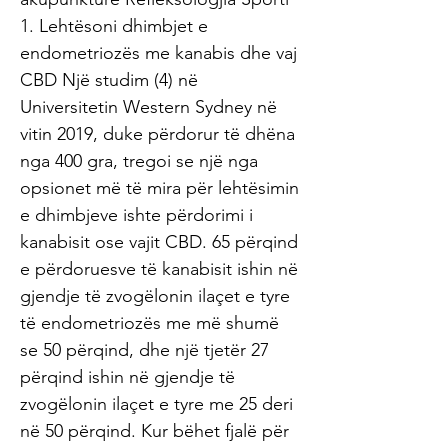
1. Lehtësoni dhimbjet e
endometriozës me kanabis dhe vaj
CBD Një studim (4) në
Universitetin Western Sydney në
vitin 2019, duke përdorur të dhëna
nga 400 gra, tregoi se një nga
opsionet më të mira për lehtësimin
e dhimbjeve ishte përdorimi i
kanabisit ose vajit CBD. 65 përqind
e përdoruesve të kanabisit ishin në
gjendje të zvogëlonin ilaçet e tyre
të endometriozës me më shumë
se 50 përqind, dhe një tjetër 27
përqind ishin në gjendje të
zvogëlonin ilaçet e tyre me 25 deri
në 50 përqind. Kur bëhet fjalë për