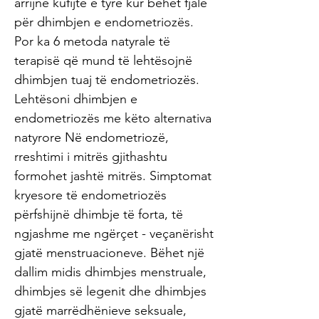
arrijnë kufijtë e tyre kur bëhet fjalë
për dhimbjen e endometriozës.
Por ka 6 metoda natyrale të
terapisë që mund të lehtësojnë
dhimbjen tuaj të endometriozës.
Lehtësoni dhimbjen e
endometriozës me këto alternativa
natyrore Në endometriozë,
rreshtimi i mitrës gjithashtu
formohet jashtë mitrës. Simptomat
kryesore të endometriozës
përfshijnë dhimbje të forta, të
ngjashme me ngërçet - veçanërisht
gjatë menstruacioneve. Bëhet një
dallim midis dhimbjes menstruale,
dhimbjes së legenit dhe dhimbjes
gjatë marrëdhënieve seksuale,