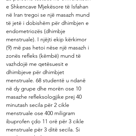
e Shkencave Mjekësore të Isfahan
në Iran tregoi se një masazh mund
të jetë i dobishëm për dhimbjen e
endometriozës (dhimbje
menstruale). I njëjti ekip kërkimor
(9) më pas hetoi nëse një masazh i
zonës refleks (këmbë) mund të
vazhdojë me qetësuesit e
dhimbjeve për dhimbjet
menstruale. 68 studentë u ndanë
në dy grupe dhe morën ose 10
masazhe refleksologjike prej 40
minutash secila për 2 cikle
menstruale ose 400 miligram
ibuprofen çdo 11 orë për 3 cikle
menstruale për 3 ditë secila. Si