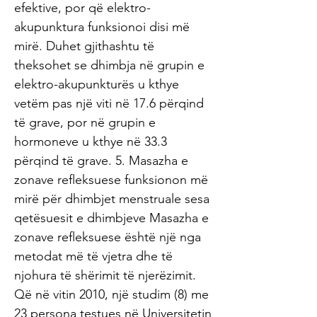
efektive, por që elektro-
akupunktura funksionoi disi më
mirë. Duhet gjithashtu të
theksohet se dhimbja në grupin e
elektro-akupunkturës u kthye
vetëm pas një viti në 17.6 përqind
të grave, por në grupin e
hormoneve u kthye në 33.3
përqind të grave. 5. Masazha e
zonave refleksuese funksionon më
mirë për dhimbjet menstruale sesa
qetësuesit e dhimbjeve Masazha e
zonave refleksuese është një nga
metodat më të vjetra dhe të
njohura të shërimit të njerëzimit.
Që në vitin 2010, një studim (8) me
23 persona testues në Universitetin