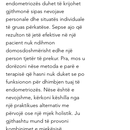
endometriozës duhet të krijohet
gjithmonë sipas nevojave
personale dhe situatës individuale
të gruas përkatëse. Sepse ajo që
rezulton të jetë efektive në një
pacient nuk ndihmon
domosdoshmërisht edhe një
person tjetër të prekur. Pra, mos u
dorëzoni nëse metoda e parë e
terapisë që hasni nuk duket se po
funksionon për dhimbjen tuaj të
endometriozës. Nëse është e
nevojshme, kërkoni këshilla nga
një praktikues alternativ me
përvojë ose një mjek holistik. Ju
gjithashtu mund të provoni
kombinimet e mjekësisë