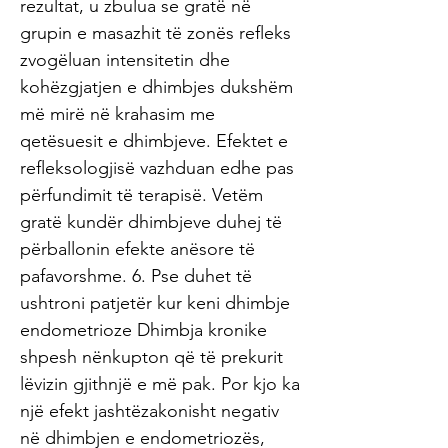
rezultat, u zbulua se gratë në
grupin e masazhit të zonës refleks
zvogëluan intensitetin dhe
kohëzgjatjen e dhimbjes dukshëm
më mirë në krahasim me
qetësuesit e dhimbjeve. Efektet e
refleksologjisë vazhduan edhe pas
përfundimit të terapisë. Vetëm
gratë kundër dhimbjeve duhej të
përballonin efekte anësore të
pafavorshme. 6. Pse duhet të
ushtroni patjetër kur keni dhimbje
endometrioze Dhimbja kronike
shpesh nënkupton që të prekurit
lëvizin gjithnjë e më pak. Por kjo ka
një efekt jashtëzakonisht negativ
në dhimbjen e endometriozës,