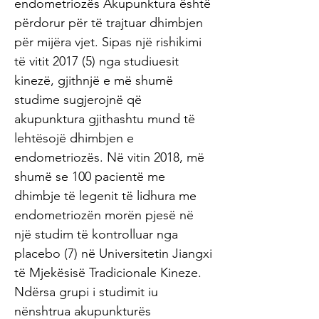
endometriozës Akupunktura është
përdorur për të trajtuar dhimbjen
për mijëra vjet. Sipas një rishikimi
të vitit 2017 (5) nga studiuesit
kinezë, gjithnjë e më shumë
studime sugjerojnë që
akupunktura gjithashtu mund të
lehtësojë dhimbjen e
endometriozës. Në vitin 2018, më
shumë se 100 pacientë me
dhimbje të legenit të lidhura me
endometriozën morën pjesë në
një studim të kontrolluar nga
placebo (7) në Universitetin Jiangxi
të Mjekësisë Tradicionale Kineze.
Ndërsa grupi i studimit iu
nënshtrua akupunkturës