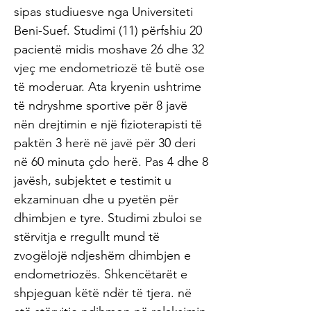
sipas studiuesve nga Universiteti
Beni-Suef. Studimi (11) përfshiu 20
pacientë midis moshave 26 dhe 32
vjeç me endometriozë të butë ose
të moderuar. Ata kryenin ushtrime
të ndryshme sportive për 8 javë
nën drejtimin e një fizioterapisti të
paktën 3 herë në javë për 30 deri
në 60 minuta çdo herë. Pas 4 dhe 8
javësh, subjektet e testimit u
ekzaminuan dhe u pyetën për
dhimbjen e tyre. Studimi zbuloi se
stërvitja e rregullt mund të
zvogëlojë ndjeshëm dhimbjen e
endometriozës. Shkencëtarët e
shpjeguan këtë ndër të tjera. në