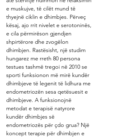
atë stërvitje ndihmon në relaksimin
e muskujve, të cilët mund të
thyejnë ciklin e dhimbjes. Përveç
kësaj, ajo rrit nivelet e serotoninës,
e cila përmirëson gjendjen
shpirtërore dhe zvogëlon
dhimbjen. Rastësisht, një studim
hungarez me rreth 80 persona
testues tashmë tregoi në 2010 se
sporti funksionon më mirë kundër
dhimbjeve të legenit të lidhura me
endometriozën sesa qetësuesit e
dhimbjeve. A funksionojnë
metodat e terapisë natyrore
kundër dhimbjes së
endometriozës për çdo grua? Një
koncept terapie për dhimbjen e