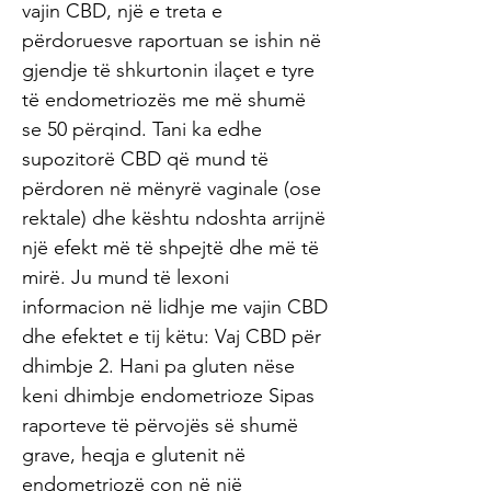
vajin CBD, një e treta e
përdoruesve raportuan se ishin në
gjendje të shkurtonin ilaçet e tyre
të endometriozës me më shumë
se 50 përqind. Tani ka edhe
supozitorë CBD që mund të
përdoren në mënyrë vaginale (ose
rektale) dhe kështu ndoshta arrijnë
një efekt më të shpejtë dhe më të
mirë. Ju mund të lexoni
informacion në lidhje me vajin CBD
dhe efektet e tij këtu: Vaj CBD për
dhimbje 2. Hani pa gluten nëse
keni dhimbje endometrioze Sipas
raporteve të përvojës së shumë
grave, heqja e glutenit në
endometriozë çon në një