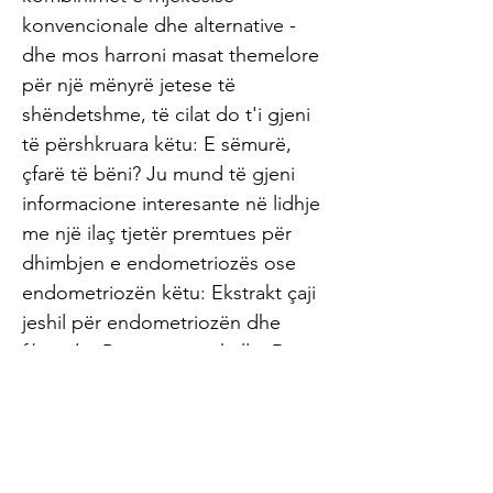
konvencionale dhe alternative -
dhe mos harroni masat themelore
për një mënyrë jetese të
shëndetshme, të cilat do t'i gjeni
të përshkruara këtu: E sëmurë,
çfarë të bëni? Ju mund të gjeni
informacione interesante në lidhje
me një ilaç tjetër premtues për
dhimbjen e endometriozës ose
endometriozën këtu: Ekstrakt çaji
jeshil për endometriozën dhe
fibroidet Burimet e artikullit: Diese
6 natürlichen Therapiemethoden
lindern Ihre Endometriose-
Schmerzen - ZDG (1) Traci C.
Johnson, Unexpected Ways to