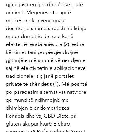
gjatë jashtëqitjes dhe / ose gjatë
urinimit. Meqenëse terapitë
mjekësore konvencionale
dështojnë shumë shpesh në lidhje
me endometriozën ose kanë
efekte të rënda anësore (2), edhe
kërkimet tani po përqëndrojnë
gjithnjë e më shumë vëmendjen e
saj në efektivitetin e aplikacioneve
tradicionale, siç janë portalet
private të shëndetit (1). Më poshtë
po paraqesim alternativat natyrore
që mund të ndihmojnë me
dhimbjen e endometriozës:
Kanabis dhe vaj CBD Dietë pa
gluten akupunkturë Elektro
akupunkturë Refleksologjia Sporti