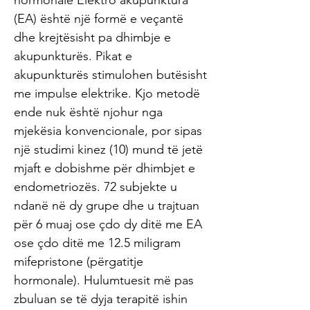
hormonale Elektro akupunktura
(EA) është një formë e veçantë
dhe krejtësisht pa dhimbje e
akupunkturës. Pikat e
akupunkturës stimulohen butësisht
me impulse elektrike. Kjo metodë
ende nuk është njohur nga
mjekësia konvencionale, por sipas
një studimi kinez (10) mund të jetë
mjaft e dobishme për dhimbjet e
endometriozës. 72 subjekte u
ndanë në dy grupe dhe u trajtuan
për 6 muaj ose çdo dy ditë me EA
ose çdo ditë me 12.5 miligram
mifepristone (përgatitje
hormonale). Hulumtuesit më pas
zbuluan se të dyja terapitë ishin