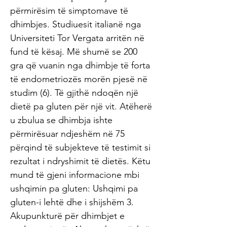
përmirësim të simptomave të
dhimbjes. Studiuesit italianë nga
Universiteti Tor Vergata arritën në
fund të kësaj. Më shumë se 200
gra që vuanin nga dhimbje të forta
të endometriozës morën pjesë në
studim (6). Të gjithë ndoqën një
dietë pa gluten për një vit. Atëherë
u zbulua se dhimbja ishte
përmirësuar ndjeshëm në 75
përqind të subjekteve të testimit si
rezultat i ndryshimit të dietës. Këtu
mund të gjeni informacione mbi
ushqimin pa gluten: Ushqimi pa
gluten-i lehtë dhe i shijshëm 3.
Akupunkturë për dhimbjet e