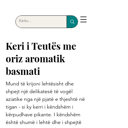
Keri i Teutës me
oriz aromatik
basmati
Mund të krijoni lehtësisht dhe
shpejt një delikatesë të vogël
aziatike nga një pjatë e thjeshtë në
tigan - si ky kerri i këndshëm i
kërpudhave pikante. I këndshëm
është shumë i lehtë dhe i shpejtë