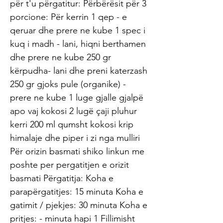
për t'u përgatitur: Përbërësit për 3
porcione: Për kerrin 1 qep - e
qeruar dhe prere ne kube 1 spec i
kuq i madh - lani, hiqni berthamen
dhe prere ne kube 250 gr
kërpudha- lani dhe preni katerzash
250 gr gjoks pule (organike) -
prere ne kube 1 luge gjalle gjalpë
apo vaj kokosi 2 lugë çaji pluhur
kerri 200 ml qumsht kokosi krip
himalaje dhe piper i zi nga mulliri
Për orizin basmati shiko linkun me
poshte per pergatitjen e orizit
basmati Përgatitja: Koha e
parapërgatitjes: 15 minuta Koha e
gatimit / pjekjes: 30 minuta Koha e
pritjes: - minuta hapi 1 Fillimisht