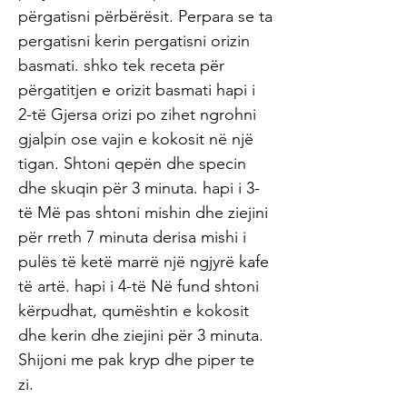
përgatisni përbërësit. Perpara se ta
pergatisni kerin pergatisni orizin
basmati. shko tek receta për
përgatitjen e orizit basmati hapi i
2-të Gjersa orizi po zihet ngrohni
gjalpin ose vajin e kokosit në një
tigan. Shtoni qepën dhe specin
dhe skuqin për 3 minuta. hapi i 3-
të Më pas shtoni mishin dhe ziejini
për rreth 7 minuta derisa mishi i
pulës të ketë marrë një ngjyrë kafe
të artë. hapi i 4-të Në fund shtoni
kërpudhat, qumështin e kokosit
dhe kerin dhe ziejini për 3 minuta.
Shijoni me pak kryp dhe piper te
zi.