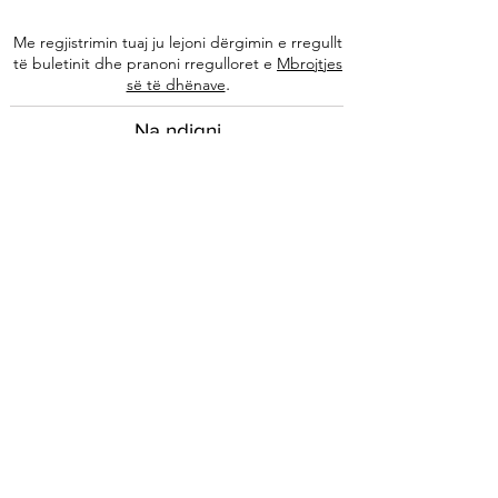
Me regjistrimin tuaj ju lejoni dërgimin e rregullt
të buletinit dhe pranoni rregulloret e
Mbrojtjes
.
së të dhënave
Na ndiqni
Informacione
Rreth nesh
Ekipi ynë
Autorët tanë
Këshilla të specializuara
Kontakti
Arkivi i buletinit
Ligjore
Impressum