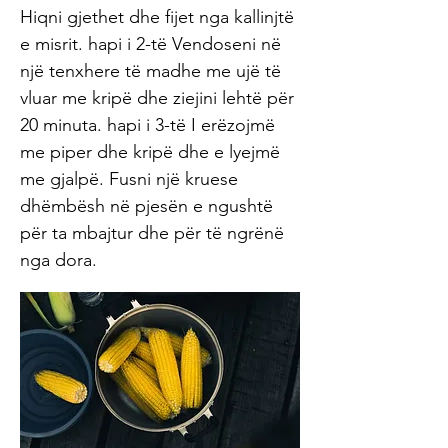
Hiqni gjethet dhe fijet nga kallinjtë
e misrit. hapi i 2-të Vendoseni në
një tenxhere të madhe me ujë të
vluar me kripë dhe ziejini lehtë për
20 minuta. hapi i 3-të I erëzojmë
me piper dhe kripë dhe e lyejmë
me gjalpë. Fusni një kruese
dhëmbësh në pjesën e ngushtë
për ta mbajtur dhe për të ngrënë
nga dora.