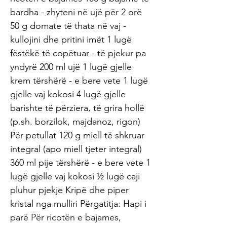
bardha - zhyteni në ujë për 2 orë
50 g domate të thata në vaj -
kullojini dhe pritini imët 1 lugë
fëstëkë të copëtuar - të pjekur pa
yndyrë 200 ml ujë 1 lugë gjelle
krem ​​tërshërë - e bere vete 1 lugë
gjelle vaj kokosi 4 lugë gjelle
barishte të përziera, të grira hollë
(p.sh. borzilok, majdanoz, rigon)
Për petullat 120 g miell të shkruar
integral (apo miell tjeter integral)
360 ml pije tërshërë - e bere vete 1
lugë gjelle vaj kokosi ½ lugë caji
pluhur pjekje Kripë dhe piper
kristal nga mulliri Përgatitja: Hapi i
parë Për ricotën e bajames,