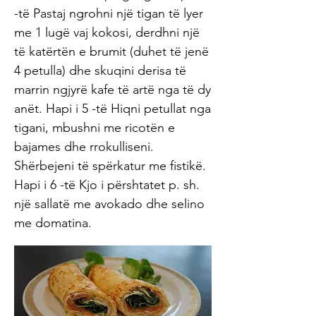
-të Pastaj ngrohni një tigan të lyer
me 1 lugë vaj kokosi, derdhni një
të katërtën e brumit (duhet të jenë
4 petulla) dhe skuqini derisa të
marrin ngjyrë kafe të artë nga të dy
anët. Hapi i 5 -të Hiqni petullat nga
tigani, mbushni me ricotën e
bajames dhe rrokulliseni.
Shërbejeni të spërkatur me fistikë.
Hapi i 6 -të Kjo i përshtatet p. sh.
një sallatë me avokado dhe selino
me domatina.