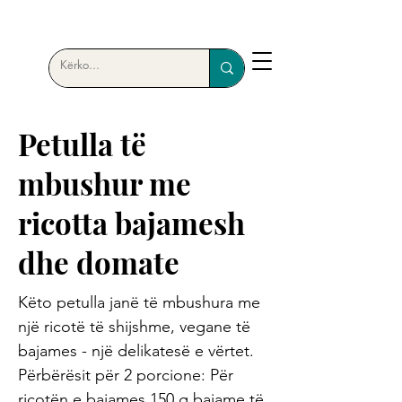
Petulla të
mbushur me
ricotta bajamesh
dhe domate
Këto petulla janë të mbushura me
një ricotë të shijshme, vegane të
bajames - një delikatesë e vërtet.
Përbërësit për 2 porcione: Për
ricotën e bajames 150 g bajame të