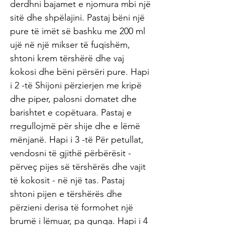
derdhni bajamet e njomura mbi një
sitë dhe shpëlajini. Pastaj bëni një
pure të imët së bashku me 200 ml
ujë në një mikser të fuqishëm,
shtoni krem ​​tërshërë dhe vaj
kokosi dhe bëni përsëri pure. Hapi
i 2 -të Shijoni përzierjen me kripë
dhe piper, palosni domatet dhe
barishtet e copëtuara. Pastaj e
rregullojmë për shije dhe e lëmë
mënjanë. Hapi i 3 -të Për petullat,
vendosni të gjithë përbërësit -
përveç pijes së tërshërës dhe vajit
të kokosit - në një tas. Pastaj
shtoni pijen e tërshërës dhe
përzieni derisa të formohet një
brumë i lëmuar, pa gunga. Hapi i 4