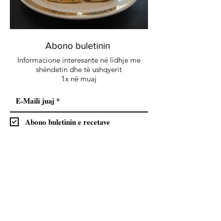
Abono buletinin
Informacione interesante në lidhje me
shëndetin dhe të ushqyerit
1x në muaj
Abono buletinin e recetave
Abonohu
Me regjistrimin tuaj ju lejoni dërgimin e rregullt
të buletinit dhe pranoni rregulloret e
Mbrojtjes