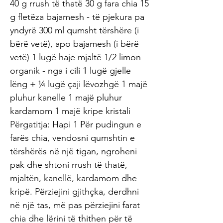
40 g rrush të thatë 30 g fara chia 15
g fletëza bajamesh - të pjekura pa
yndyrë 300 ml qumsht tërshëre (i
bërë vetë), apo bajamesh (i bërë
vetë) 1 lugë haje mjaltë 1/2 limon
organik - nga i cili 1 lugë gjelle
lëng + ¼ lugë çaji lëvozhgë 1 majë
pluhur kanelle 1 majë pluhur
kardamom 1 majë kripe kristali
Përgatitja: Hapi 1 Për pudingun e
farës chia, vendosni qumshtin e
tërshërës në një tigan, ngroheni
pak dhe shtoni rrush të thatë,
mjaltën, kanellë, kardamom dhe
kripë. Përziejini gjithçka, derdhni
në një tas, më pas përziejini farat
chia dhe lërini të thithen për të