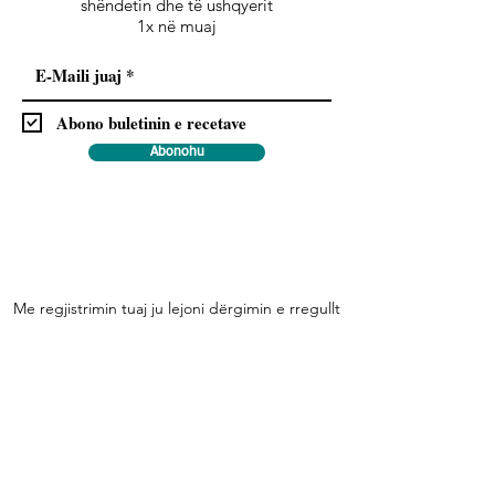
shëndetin dhe të ushqyerit
1x në muaj
Abono buletinin e recetave
Abonohu
Me regjistrimin tuaj ju lejoni dërgimin e rregullt
të buletinit dhe pranoni rregulloret e
Mbrojtjes
.
së të dhënave
Na ndiqni
Informacione