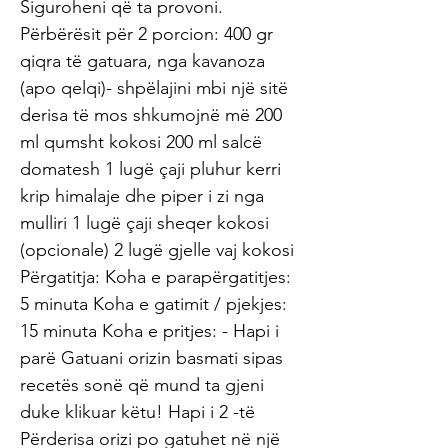
Siguroheni që ta provoni.
Përbërësit për 2 porcion: 400 gr
qiqra të gatuara, nga kavanoza
(apo qelqi)- shpëlajini mbi një sitë
derisa të mos shkumojnë më 200
ml qumsht kokosi 200 ml salcë
domatesh 1 lugë çaji pluhur kerri
krip himalaje dhe piper i zi nga
mulliri 1 lugë çaji sheqer kokosi
(opcionale) 2 lugë gjelle vaj kokosi
Përgatitja: Koha e parapërgatitjes:
5 minuta Koha e gatimit / pjekjes:
15 minuta Koha e pritjes: - Hapi i
parë Gatuani orizin basmati sipas
recetës sonë që mund ta gjeni
duke klikuar këtu! Hapi i 2 -të
Përderisa orizi po gatuhet në një