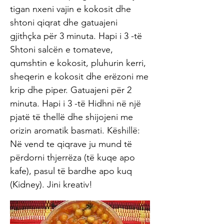
tigan nxeni vajin e kokosit dhe
shtoni qiqrat dhe gatuajeni
gjithçka për 3 minuta. Hapi i 3 -të
Shtoni salcën e tomateve,
qumshtin e kokosit, pluhurin kerri,
sheqerin e kokosit dhe erëzoni me
krip dhe piper. Gatuajeni për 2
minuta. Hapi i 3 -të Hidhni në një
pjatë të thellë dhe shijojeni me
orizin aromatik basmati. Këshillë:
Në vend te qiqrave ju mund të
përdorni thjerrëza (të kuqe apo
kafe), pasul të bardhe apo kuq
(Kidney). Jini kreativ!