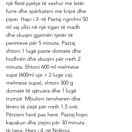
një fletë pjekje të veshur me letër
furre dhe spërkateni me kripë dhe
piper. Hapi i 3 -të Pastaj ngrohni 50
ml vaj ulliri në një tigan të madh
dhe skuqni gjysmën tjetër të
perimeve për 5 minuta. Pastaj
shtoni 1 lugë paste domate dhe
hudhrën dhe skuqini për rreth 2
minuta. Shtoni 600 ml melmese
supe (600ml uje + 2 luge caji
melmese supe), shtoni 300 g
domate të qëruara dhe 1 lugë
trumzë. Mbuloni tenxheren dhe
lëreni të ziejë për rreth 1.5 orë;
Përzieni herë pas here. Pastaj hiqni
kapakun dhe ziejini për 30 minuta
të tjera. Hapi i 4 -të Ndërsa