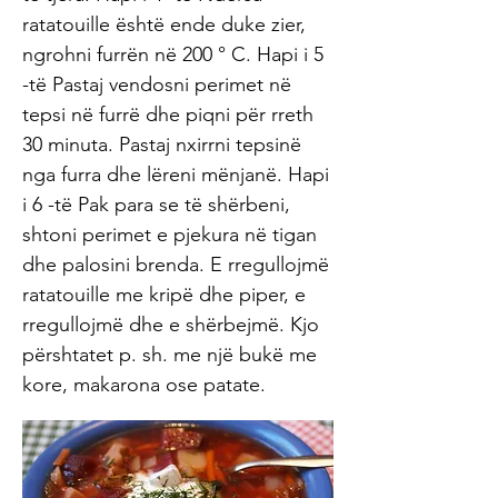
ratatouille është ende duke zier,
ngrohni furrën në 200 ° C. Hapi i 5
-të Pastaj vendosni perimet në
tepsi në furrë dhe piqni për rreth
30 minuta. Pastaj nxirrni tepsinë
nga furra dhe lëreni mënjanë. Hapi
i 6 -të Pak para se të shërbeni,
shtoni perimet e pjekura në tigan
dhe palosini brenda. E rregullojmë
ratatouille me kripë dhe piper, e
rregullojmë dhe e shërbejmë. Kjo
përshtatet p. sh. me një bukë me
kore, makarona ose patate.