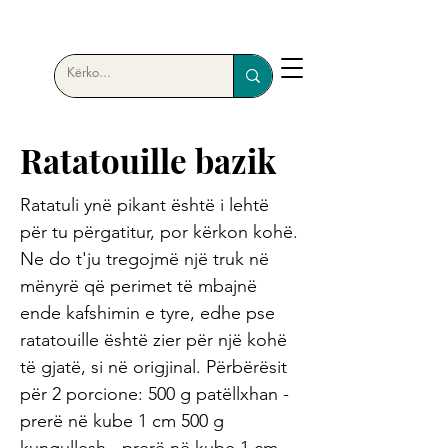
Ratatouille bazik
Ratatuli ynë pikant është i lehtë
për tu përgatitur, por kërkon kohë.
Ne do t'ju tregojmë një truk në
mënyrë që perimet të mbajnë
ende kafshimin e tyre, edhe pse
ratatouille është zier për një kohë
të gjatë, si në origjinal. Përbërësit
për 2 porcione: 500 g patëllxhan -
prerë në kube 1 cm 500 g