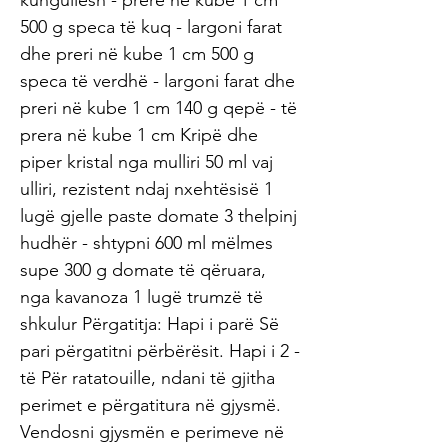
kungullesh - prerë në kube 1 cm
500 g speca të kuq - largoni farat
dhe preri në kube 1 cm 500 g
speca të verdhë - largoni farat dhe
preri në kube 1 cm 140 g qepë - të
prera në kube 1 cm Kripë dhe
piper kristal nga mulliri 50 ml vaj
ulliri, rezistent ndaj nxehtësisë 1
lugë gjelle paste domate 3 thelpinj
hudhër - shtypni 600 ml mëlmes
supe 300 g domate të qëruara,
nga kavanoza 1 lugë trumzë të
shkulur Përgatitja: Hapi i parë Së
pari përgatitni përbërësit. Hapi i 2 -
të Për ratatouille, ndani të gjitha
perimet e përgatitura në gjysmë.
Vendosni gjysmën e perimeve në