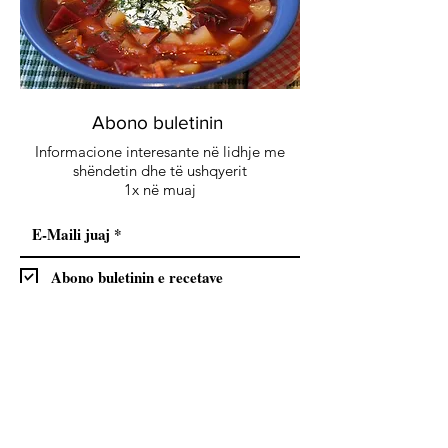
Abono buletinin
Informacione interesante në lidhje me
shëndetin dhe të ushqyerit
1x në muaj
Abono buletinin e recetave
Abonohu
Me regjistrimin tuaj ju lejoni dërgimin e rregullt