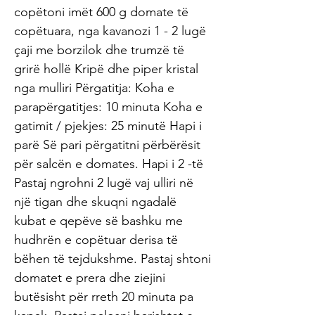
copëtoni imët 600 g domate të
copëtuara, nga kavanozi 1 - 2 lugë
çaji me borzilok dhe trumzë të
grirë hollë Kripë dhe piper kristal
nga mulliri Përgatitja: Koha e
parapërgatitjes: 10 minuta Koha e
gatimit / pjekjes: 25 minutë Hapi i
parë Së pari përgatitni përbërësit
për salcën e domates. Hapi i 2 -të
Pastaj ngrohni 2 lugë vaj ulliri në
një tigan dhe skuqni ngadalë
kubat e qepëve së bashku me
hudhrën e copëtuar derisa të
bëhen të tejdukshme. Pastaj shtoni
domatet e prera dhe ziejini
butësisht për rreth 20 minuta pa