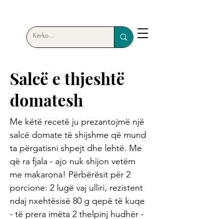
Salcë e thjeshtë
domatesh
Me këtë recetë ju prezantojmë një
salcë domate të shijshme që mund
ta përgatisni shpejt dhe lehtë. Me
që ra fjala - ajo nuk shijon vetëm
me makarona! Përbërësit për 2
porcione: 2 lugë vaj ulliri, rezistent
ndaj nxehtësisë 80 g qepë të kuqe
- të prera imëta 2 thelpinj hudhër -