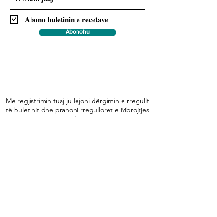
Abono buletinin e recetave
Abonohu
Me regjistrimin tuaj ju lejoni dërgimin e rregullt
të buletinit dhe pranoni rregulloret e
Mbrojtjes
.
së të dhënave
Na ndiqni
Informacione
Rreth nesh
Ekipi ynë