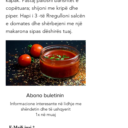
kapak. Pastaj palosni barishtet e
copëtuara; shijoni me kripë dhe
piper. Hapi i 3 -të Rregulloni salcën
e domates dhe shërbejeni me një
makarona sipas dëshirës tuaj.
Abono buletinin
Informacione interesante në lidhje me
shëndetin dhe të ushqyerit
1x në muaj