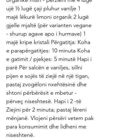
organike misri - përzieni me 4 lugë
ujë ½ lugë çaji pluhur vanilje 1
majë lëkurë limoni organik 2 lugë
gjelle mjaltë (për varianten vegane
- shurup agave apo i hurmave) 1
majë kripe kristali Përgatitja: Koha
e parapërgatitjes: 10 minuta Koha
e gatimit / pjekjes: 5 minutë Hapi i
parë Për salcën e vaniljes, sillni
pijen e sojës të ziejë në një tigan,
pastaj zvogëloni nxehtësinë dhe
shtoni përbërësit e mbetur -
përveç niseshtesë. Hapi i 2 -të
Ziejini për 2 minuta; pastaj lëreni
mënjanë. Vlojeni përsëri vetem pak
para konsumimit dhe lidheni me
niseshtenë.