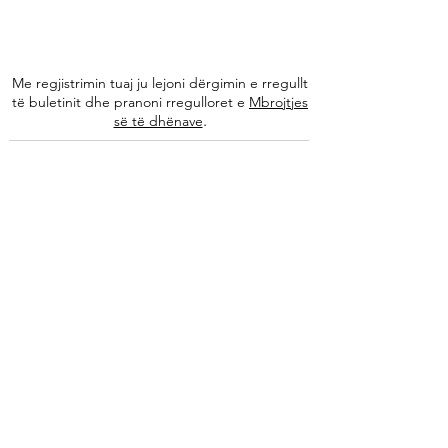
Me regjistrimin tuaj ju lejoni dërgimin e rregullt
të buletinit dhe pranoni rregulloret e
Mbrojtjes
.
së të dhënave
Na ndiqni
Informacione
Rreth nesh
Ekipi ynë
Autorët tanë
Këshilla të specializuara
Kontakti
Arkivi i buletinit