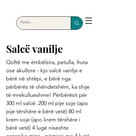
Salcë vanilje
Qoftë me ëmbëlsira, petulla, fruta
ose akullore - kjo salcë vanilje e
bërë në shtëpi, e bërë nga
përbërës të shëndetshëm, ka shije
të mrekullueshme! Përbërësit për
300 ml salcë: 200 ml pije soje (apo
pije tërshëre e bërë vetë) 80 ml
krem ​​soje (apo krem tërshëre i
bërë vetë) 4 lugë niseshte