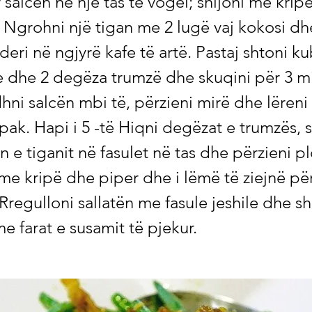
salcën në një tas të vogël; shijoni me krip
ë Ngrohni një tigan me 2 lugë vaj kokosi d
eri në ngjyrë kafe të artë. Pastaj shtoni ku
e dhe 2 degëza trumzë dhe skuqini për 3 m
hni salcën mbi të, përzieni mirë dhe lëreni
 pak. Hapi i 5 -të Hiqni degëzat e trumzës, 
 e tiganit në fasulet në tas dhe përzieni plo
me kripë dhe piper dhe i lëmë të ziejnë pë
Rregulloni sallatën me fasule jeshile dhe s
e farat e susamit të pjekur.