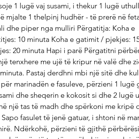
soje 1 lugë vaj susami, i thekur 1 lugë uthu
ë mjalte 1 thelpinj hudhër - të prerë në feta
ali dhe piper nga mulliri Përgatitja: Koha e
tjes: 10 minuta Koha e gatimit / pjekjes: 1
jes: 20 minuta Hapi i parë Përgatitni përbër
i një tenxhere me ujë të kripur në valë dhe zie
 minuta. Pastaj derdhni mbi një sitë dhe kul
ër marinadën e fasuleve, përzieni 1 lugë g
usami dhe sheqerin e kokosit si dhe 2 lugë u
në një tas të madh dhe spërkoni me kripë 
ë Sapo fasulet të jenë gatuar, i shtoni në m
mirë. Ndërkohë, përzieni të gjithë përbërësi