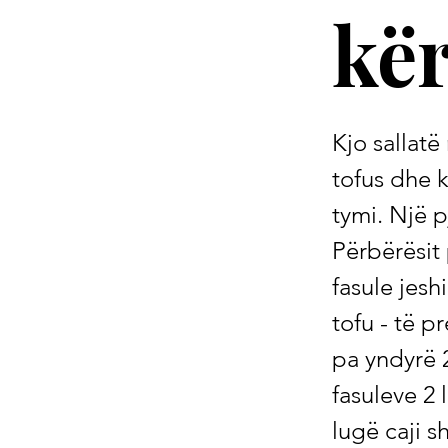
kë
Kjo sallatë
tofus dhe 
tymi. Një 
Përbërësit
fasule jesh
tofu - të p
pa yndyrë 
fasuleve 2 
lugë caji s