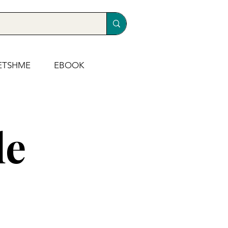
ETSHME
EBOOK
le