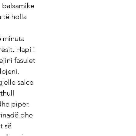
ll balsamike
 të holla
5 minuta
ësit. Hapi i
jini fasulet
lojeni.
jelle salce
thull
dhe piper.
arinadë dhe
t së