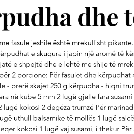
rpudha dhe t
 me fasule jeshile është mrekullisht pikante
kërpudhat e skuqura i japin një aromë të 
pjatë e shpejtë dhe e lehtë me shije të mre
 për 2 porcione: Për fasulet dhe kërpudhat 
ile - prerë skajet 250 g kërpudha - hiqni tr
rera në kube 5 mm 2 lugë gjelle fara susami 
2 lugë kokosi 2 degëza trumzë Për marinad
lugë uthull balsamike të mollës 1 lugë salcë
heqer kokosi 1 lugë vaj susami, i thekur Për