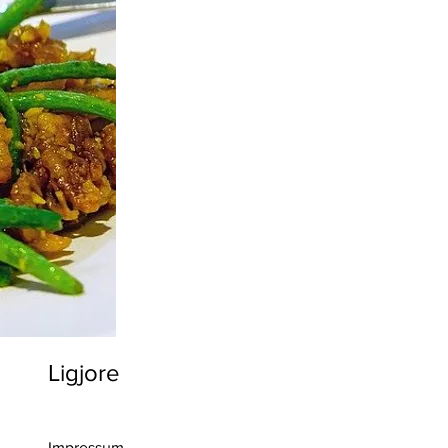
Ligjore
>> Regjistro
Impressum