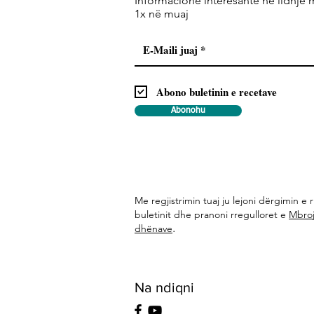
Informacione interesante në lidhje 
1x në muaj
Abono buletinin e recetave
Abonohu
Me regjistrimin tuaj ju lejoni dërgimin e r
buletinit dhe pranoni rregulloret e
Mbroj
.
dhënave
Na ndiqni