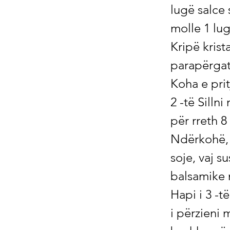
lugë salce 
molle 1 lug
Kripë krist
parapërgati
Koha e prit
2 -të Silln
për rreth 8
Ndërkohë, p
soje, vaj s
balsamike 
Hapi i 3 -t
i përzieni 