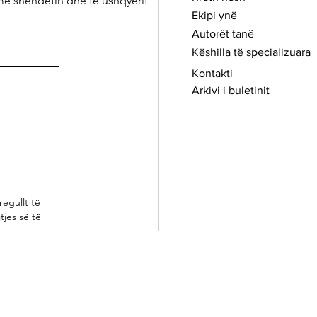
me shëndetin dhe të ushqyerit
Ekipi ynë
Autorët tanë
Këshilla të specializuara
Kontakti
Arkivi i buletinit
regullt të
tjes së të