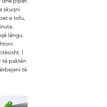
ë dhe piper.
he skuqni
bet e tofu,
inuta.
 që lëngu
shtoni
tësisht. I
r të paktën
hërbejeni të