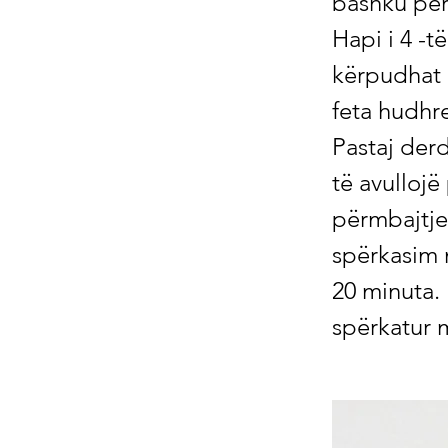
bashku për 
Hapi i 4 -t
kërpudhat d
feta hudhr
Pastaj derd
të avullojë
përmbajtjen
spërkasim 
20 minuta. 
spërkatur m