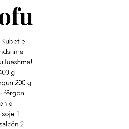
ofu
. Kubet e
këndshme
kullueshme!
400 g
ungun 200 g
- fërgoni
ën e
 soje 1
 salcën 2