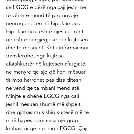
se EGCG e bërë nga çaji jeshil në
të vërtetë mund të promovojë
neurogjenezën në hipokampus.
Hipokampusi është pjesa e trurit
që është përgjegjëse për kujtesën
dhe të mësuarit. Këtu informacioni
transferohet nga kujtesa
afatshkurtër në kujtesën afatgjatë,
në mënyrë që ajo që keni mësuar
të mos harrohet pas disa ditësh,
në vend që ta mbani mend atë.
Minjtë e dhënë EGCG nga çaji
jeshil mësuan shumë më shpejt
dhe gjithashtu kishin kujtesë më të
mirë hapësinore sesa një grup
krahasimi që nuk mori EGCG. Çaji