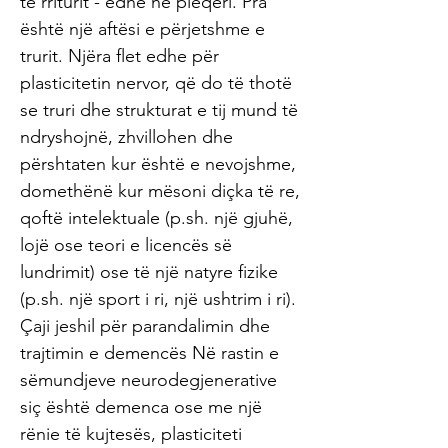
të rriturit - edhe në pleqëri. Pra
është një aftësi e përjetshme e
trurit. Njëra flet edhe për
plasticitetin nervor, që do të thotë
se truri dhe strukturat e tij mund të
ndryshojnë, zhvillohen dhe
përshtaten kur është e nevojshme,
domethënë kur mësoni diçka të re,
qoftë intelektuale (p.sh. një gjuhë,
lojë ose teori e licencës së
lundrimit) ose të një natyre fizike
(p.sh. një sport i ri, një ushtrim i ri).
Çaji jeshil për parandalimin dhe
trajtimin e demencës Në rastin e
sëmundjeve neurodegjenerative
siç është demenca ose me një
rënie të kujtesës, plasticiteti