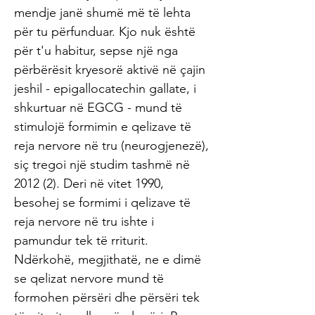
mendje janë shumë më të lehta
për tu përfunduar. Kjo nuk është
për t'u habitur, sepse një nga
përbërësit kryesorë aktivë në çajin
jeshil - epigallocatechin gallate, i
shkurtuar në EGCG - mund të
stimulojë formimin e qelizave të
reja nervore në tru (neurogjenezë),
siç tregoi një studim tashmë në
2012 (2). Deri në vitet 1990,
besohej se formimi i qelizave të
reja nervore në tru ishte i
pamundur tek të rriturit.
Ndërkohë, megjithatë, ne e dimë
se qelizat nervore mund të
formohen përsëri dhe përsëri tek