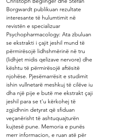
Christoph Beglinger dhe Stefan
Borgwardt publikuan rezultate
interesante të hulumtimit në
revistën e specializuar
Psychopharmacology: Ata zbuluan
se ekstrakti i çajit jeshil mund të
përmirësojë lidhshmërinë në tru
(lidhjet midis qelizave nervore) dhe
kështu të përmirësojë aftësitë
njohëse. Pjesëmarrësit e studimit
ishin vullnetarë meshkuj të cilëve iu
dha një pije e butë me ekstrakt çaji
jeshil para se t'u kërkohej të
zgjidhnin detyrat që sfiduan
veçanërisht të ashtuquajturën
kujtesë pune. Memoria e punës
merr informacion, e ruan atë për