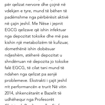
për qelizat nervore dhe çojnë në
vdekjen e tyre, mund të bëhen të
padëmshme nga përbërësit aktivë
në çajin jeshil. Me Nëse i jepnit
EGCG qelizave që ishin infektuar
nga depozitat toksike dhe më pas
kishin një metabolizëm të kufizuar,
domethënë ishin dobësuar
ndjeshëm, atëherë depozitat u
shndërruan në depozita jo toksike
falë EGCG, të cilat tani mund të
ndahen nga qelizat pa asnjë
problemeve. Ekstrakti i çajit jeshil
rrit performancën e trurit Në vitin
2014, shkencëtarët e Bazelit të
udhëhequr nga Profesorët