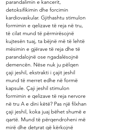
parandalimin e kancerit,
detoksifikimin dhe forcimin
kardiovaskular. Gjithashtu stimulon
formimin e qelizave të reja në tru,
të cilat mund të përmirësojnë
kujtesën tuaj, ta bëjnë më të lehtë
mësimin e gjërave të reja dhe të
parandalojnë ose ngadalësojnë
demencën. Nëse nuk ju pëlqen
çaji jeshil, ekstrakti i çajit jeshil
mund të merret edhe në formë
kapsule. Çaji jeshil stimulon
formimin e qelizave të reja nervore
në tru A e dini këtë? Pas një filxhan
çaji jeshil, koka juaj bëhet shumë e
qartë. Mund të përqendroheni më
mirë dhe detyrat që kërkojnë