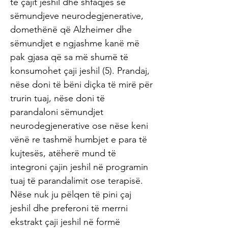
të çajit jeshil dhe shfaqjes së
sëmundjeve neurodegjenerative,
domethënë që Alzheimer dhe
sëmundjet e ngjashme kanë më
pak gjasa që sa më shumë të
konsumohet çaji jeshil (5). Prandaj,
nëse doni të bëni diçka të mirë për
trurin tuaj, nëse doni të
parandaloni sëmundjet
neurodegjenerative ose nëse keni
vënë re tashmë humbjet e para të
kujtesës, atëherë mund të
integroni çajin jeshil në programin
tuaj të parandalimit ose terapisë.
Nëse nuk ju pëlqen të pini çaj
jeshil dhe preferoni të merrni
ekstrakt çaji jeshil në formë