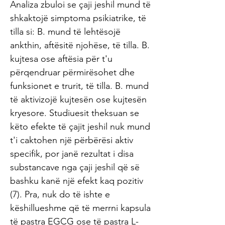
Analiza zbuloi se çaji jeshil mund të
shkaktojë simptoma psikiatrike, të
tilla si: B. mund të lehtësojë
ankthin, aftësitë njohëse, të tilla. B.
kujtesa ose aftësia për t'u
përqendruar përmirësohet dhe
funksionet e trurit, të tilla. B. mund
të aktivizojë kujtesën ose kujtesën
kryesore. Studiuesit theksuan se
këto efekte të çajit jeshil nuk mund
t'i caktohen një përbërësi aktiv
specifik, por janë rezultat i disa
substancave nga çaji jeshil që së
bashku kanë një efekt kaq pozitiv
(7). Pra, nuk do të ishte e
këshillueshme që të merrni kapsula
të pastra EGCG ose të pastra L-