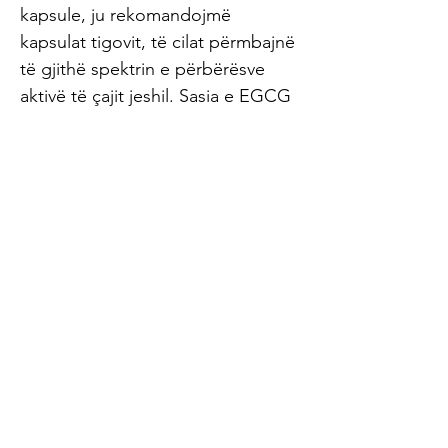
kapsule, ju rekomandojmë
kapsulat tigovit, të cilat përmbajnë
të gjithë spektrin e përbërësve
aktivë të çajit jeshil. Sasia e EGCG
p.sh. B. Jepen 170 mg për
kapsulë, që korrespondon me
katër gota çaj jeshil. Me dozën
ditore (3 kapsula) thithni sa më
shumë përbërës aktiv që do të
përmbahej në 12 gota çaj jeshil.
Lexo poashtu: Çaji jeshil - Një çaj
për jetën Burimet e artikullit: Wie
grüner Tee Ihrem Gedächtnis auf
die Sprünge hilft - Zentrum der
Gesundheit (1) Brainy Beverage:
Study Reveals How Green Tea
Boosts Brain Cell Production to