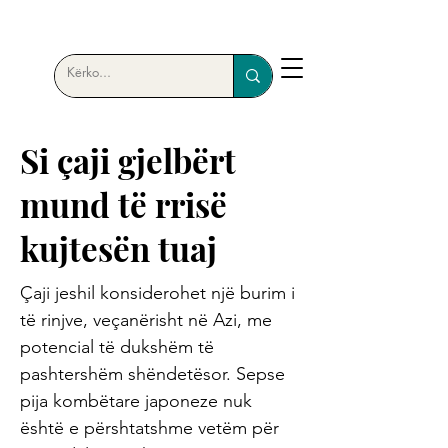
Si çaji gjelbërt
mund të rrisë
kujtesën tuaj
Çaji jeshil konsiderohet një burim i
të rinjve, veçanërisht në Azi, me
potencial të dukshëm të
pashtershëm shëndetësor. Sepse
pija kombëtare japoneze nuk
është e përshtatshme vetëm për