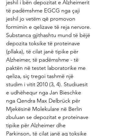
jeshil i bën depozitat e Alzheimerit
të padëmshme EGCG nga çaji
jeshil jo vetëm që promovon
formimin e qelizave të reja nervore.
Substanca gjithashtu mund të bëjë
depozita toksike të proteinave
(pllaka), të cilat janë tipike për
Alzheimer, të padëmshme - të
paktën në testet laboratorike me
qeliza, siç tregoi tashmë një
studim i vitit 2010 (3, 4). Studiuesit
e udhëhequr nga Jan Bieschke
nga Qendra Max Delbrück për
Mjekësinë Molekulare në Berlin
zbuluan se depozitat e proteinave
tipike për Alzheimer dhe
Parkinson, të cilat janë aq toksike