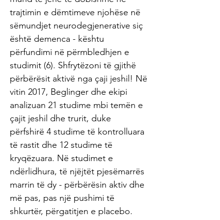
trajtimin e dëmtimeve njohëse në
sëmundjet neurodegjenerative siç
është demenca - kështu
përfundimi në përmbledhjen e
studimit (6). Shfrytëzoni të gjithë
përbërësit aktivë nga çaji jeshil! Në
vitin 2017, Beglinger dhe ekipi
analizuan 21 studime mbi temën e
çajit jeshil dhe trurit, duke
përfshirë 4 studime të kontrolluara
të rastit dhe 12 studime të
kryqëzuara. Në studimet e
ndërlidhura, të njëjtët pjesëmarrës
marrin të dy - përbërësin aktiv dhe
më pas, pas një pushimi të
shkurtër, përgatitjen e placebo.