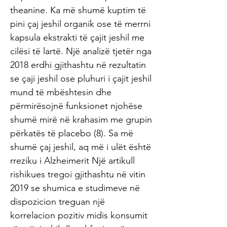
theanine. Ka më shumë kuptim të
pini çaj jeshil organik ose të merrni
kapsula ekstrakti të çajit jeshil me
cilësi të lartë. Një analizë tjetër nga
2018 erdhi gjithashtu në rezultatin
se çaji jeshil ose pluhuri i çajit jeshil
mund të mbështesin dhe
përmirësojnë funksionet njohëse
shumë mirë në krahasim me grupin
përkatës të placebo (8). Sa më
shumë çaj jeshil, aq më i ulët është
rreziku i Alzheimerit Një artikull
rishikues tregoi gjithashtu në vitin
2019 se shumica e studimeve në
dispozicion treguan një
korrelacion pozitiv midis konsumit