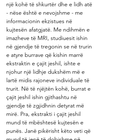
një kohë të shkurtër dhe e lidh atë
- nëse është e nevojshme - me
informacionin ekzistues në
kujtesën afatgjatë. Me ndihmën e
imazheve të MRI, studiuesit ishin
në gjendje të tregonin se në trurin
e atyre burrave që kishin marrë
ekstraktin e çajit jeshil, ishte e
njohur një lidhje dukshëm më e
lartë midis rajoneve individuale të
trurit. Në të njëjtën kohë, burrat e
çajit jeshil ishin gjithashtu në
gjendje të zgjidhnin detyrat më
mirë. Pra, ekstrakti i çajit jeshil
mund të mbështesë kujtesën e
punës. Janë pikërisht këto veti që
mund të jenë të dobishme në