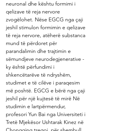
neuronal dhe kështu formimi i
qelizave të reja nervore
zvogëlohet. Nëse EGCG nga çaji
jeshil stimulon formimin e qelizave
të reja nervore, atëherë substanca
mund të përdoret për
parandalimin dhe trajtimin e
sëmundjeve neurodegjenerative -
ky është përfundimi i
shkencëtarëve të ndryshëm,
studimet e të cilëve i paraqesim
më poshtë. EGCG e bërë nga çaji
jeshil për një kujtesë të mirë Në
studimin e lartpërmendur,
profesori Yun Bai nga Universiteti i
Tretë Mjekësor Ushtarak Kinez në
Chongqing tregoi, për shembull,