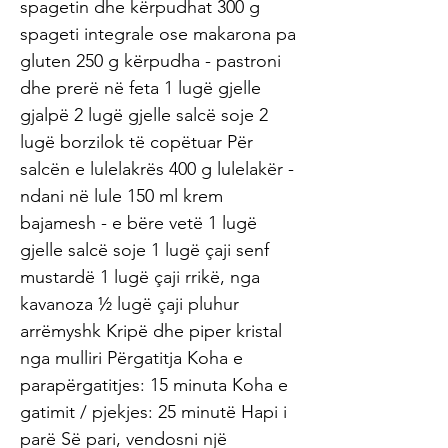
spagetin dhe kërpudhat 300 g
spageti integrale ose makarona pa
gluten 250 g kërpudha - pastroni
dhe prerë në feta 1 lugë gjelle
gjalpë 2 lugë gjelle salcë soje 2
lugë borzilok të copëtuar Për
salcën e lulelakrës 400 g lulelakër -
ndani në lule 150 ml krem ​​
bajamesh - e bëre vetë 1 lugë
gjelle salcë soje 1 lugë çaji senf
mustardë 1 lugë çaji rrikë, nga
kavanoza ½ lugë çaji pluhur
arrëmyshk Kripë dhe piper kristal
nga mulliri Përgatitja Koha e
parapërgatitjes: 15 minuta Koha e
gatimit / pjekjes: 25 minutë Hapi i
parë Së pari, vendosni një