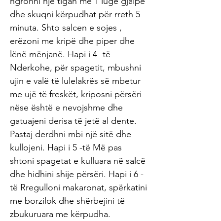
ngrohni një tigan me 1 lugë gjalpë
dhe skuqni kërpudhat për rreth 5
minuta. Shto salcen e sojes ,
erëzoni me kripë dhe piper dhe
lënë mënjanë. Hapi i 4 -të
Nderkohe, për spagetit, mbushni
ujin e valë të lulelakrës së mbetur
me ujë të freskët, kriposni përsëri
nëse është e nevojshme dhe
gatuajeni derisa të jetë al dente.
Pastaj derdhni mbi një sitë dhe
kullojeni. Hapi i 5 -të Më pas
shtoni spagetat e kulluara në salcë
dhe hidhini shije përsëri. Hapi i 6 -
të Rregulloni makaronat, spërkatini
me borzilok dhe shërbejini të
zbukuruara me kërpudha.