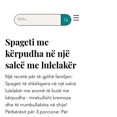
Spageti me
kërpudha në një
salcë me lulelakër
Një recetë për të gjithë familjen:
Spageti të shkëlqyera në një salcë
lulelakër me aromë të butë me
kërpudha - mrekullisht kremoze
dhe të rrumbullakëta në shije!
Përbërësit për 3 porcione: Për