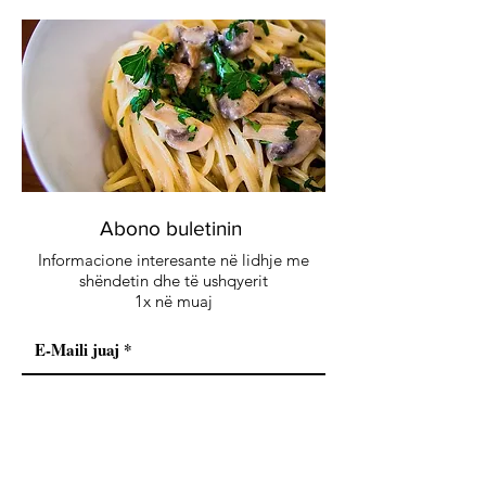
Abono buletinin
Informacione interesante në lidhje me
shëndetin dhe të ushqyerit
1x në muaj
Abono buletinin e recetave
Abonohu