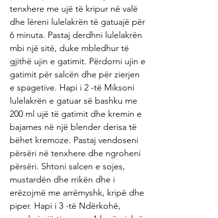
tenxhere me ujë të kripur në valë
dhe lëreni lulelakrën të gatuajë për
6 minuta. Pastaj derdhni lulelakrën
mbi një sitë, duke mbledhur të
gjithë ujin e gatimit. Përdorni ujin e
gatimit për salcën dhe për zierjen
e spagetive. Hapi i 2 -të Miksoni
lulelakrën e gatuar së bashku me
200 ml ujë të gatimit dhe kremin e
bajames në një blender derisa të
bëhet kremoze. Pastaj vendoseni
përsëri në tenxhere dhe ngroheni
përsëri. Shtoni salcen e sojes,
mustardën dhe rrikën dhe i
erëzojmë me arrëmyshk, kripë dhe
piper. Hapi i 3 -të Ndërkohë,