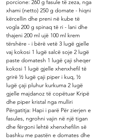
porcione: 260 g fasule të zeza, nga
xhami (netto) 250 g domate - hiqni
kërcellin dhe preni në kube të
vogla 200 g spinaq të ri - lani dhe
thajeni 200 ml ujë 100 ml krem ​​
tërshëre - i bërë vetë 3 lugë gjelle
vaj kokosi 1 lugë salcë soje 2 lugë
paste domatesh 1 lugë çaji sheqer
kokosi 1 lugë gjelle xhenxhefil të
grirë ½ lugë çaji piper i kuq, ½
lugë çaji pluhur kurkuma 2 lugë
gjelle majdanoz të copëtuar Kripë
dhe piper kristal nga mulliri
Përgatitja: Hapi i parë Për zierjen e
fasules, ngrohni vajin në një tigan
dhe fërgoni lehtë xhenxhefilin së
bashku me pastën e domates dhe