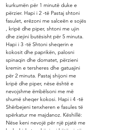
kurkumën për 1 minutë duke e
përzier. Hapi i 2 -të Pastaj shtoni
fasulet, erëzoni me salceën e sojës
, kripë dhe piper, shtoni me ujin
dhe ziejini butësisht për 5 minuta.
Hapi i 3 -të Shtoni sheqerin e
kokosit dhe paprikën, palosni
spinaqin dhe domatet, përzieni
kremin e tersheres dhe gatuajini
për 2 minuta. Pastaj shijoni me
kripë dhe piper, nëse është e
nevojshme ëmbëlsoni me më
shumë sheqer kokosi. Hapi i 4 -të
Shërbejeni tenxheren e fasules të
spërkatur me majdanoz. Këshillë:
Nëse keni nevojë për një pjatë me