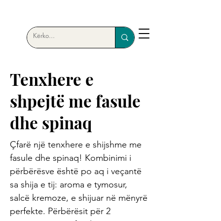
Tenxhere e
shpejtë me fasule
dhe spinaq
Çfarë një tenxhere e shijshme me
fasule dhe spinaq! Kombinimi i
përbërësve është po aq i veçantë
sa shija e tij: aroma e tymosur,
salcë kremoze, e shijuar në mënyrë
perfekte. Përbërësit për 2