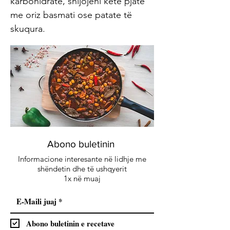
karbohidrate, shijojeni këtë pjatë
me oriz basmati ose patate të
skuqura.
Abono buletinin
Informacione interesante në lidhje me
shëndetin dhe të ushqyerit
1x në muaj
Abono buletinin e recetave