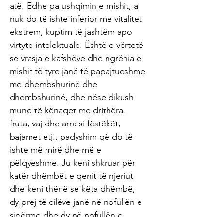
atë. Edhe pa ushqimin e mishit, ai
nuk do të ishte inferior me vitalitet
ekstrem, kuptim të jashtëm apo
virtyte intelektuale. Është e vërtetë
se vrasja e kafshëve dhe ngrënia e
mishit të tyre janë të papajtueshme
me dhembshurinë dhe
dhembshurinë, dhe nëse dikush
mund të kënaqet me drithëra,
fruta, vaj dhe arra si fëstëkët,
bajamet etj., padyshim që do të
ishte më mirë dhe më e
pëlqyeshme. Ju keni shkruar për
katër dhëmbët e qenit të njeriut
dhe keni thënë se këta dhëmbë,
dy prej të cilëve janë në nofullën e
sipërme dhe dy në nofullën e