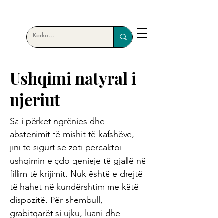
Ushqimi natyral i
njeriut
Sa i përket ngrënies dhe
abstenimit të mishit të kafshëve,
jini të sigurt se zoti përcaktoi
ushqimin e çdo qenieje të gjallë në
fillim të krijimit. Nuk është e drejtë
të hahet në kundërshtim me këtë
dispozitë. Për shembull,
grabitqarët si ujku, luani dhe