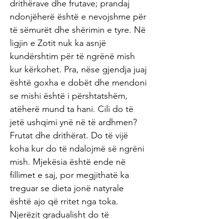
drithërave dhe frutave; prandaj
ndonjëherë është e nevojshme për
të sëmurët dhe shërimin e tyre. Në
ligjin e Zotit nuk ka asnjë
kundërshtim për të ngrënë mish
kur kërkohet. Pra, nëse gjendja juaj
është goxha e dobët dhe mendoni
se mishi është i përshtatshëm,
atëherë mund ta hani. Cili do të
jetë ushqimi ynë në të ardhmen?
Frutat dhe drithërat. Do të vijë
koha kur do të ndalojmë së ngrëni
mish. Mjekësia është ende në
fillimet e saj, por megjithatë ka
treguar se dieta jonë natyrale
është ajo që rritet nga toka.
Njerëzit gradualisht do të