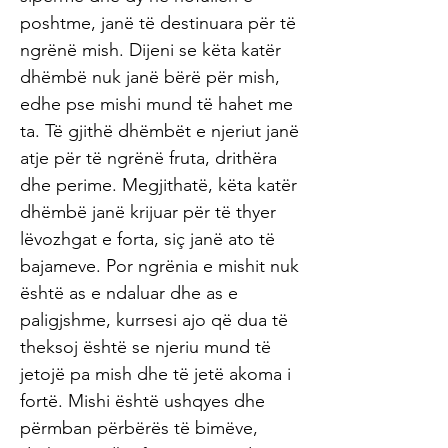
poshtme, janë të destinuara për të
ngrënë mish. Dijeni se këta katër
dhëmbë nuk janë bërë për mish,
edhe pse mishi mund të hahet me
ta. Të gjithë dhëmbët e njeriut janë
atje për të ngrënë fruta, drithëra
dhe perime. Megjithatë, këta katër
dhëmbë janë krijuar për të thyer
lëvozhgat e forta, siç janë ato të
bajameve. Por ngrënia e mishit nuk
është as e ndaluar dhe as e
paligjshme, kurrsesi ajo që dua të
theksoj është se njeriu mund të
jetojë pa mish dhe të jetë akoma i
fortë. Mishi është ushqyes dhe
përmban përbërës të bimëve,