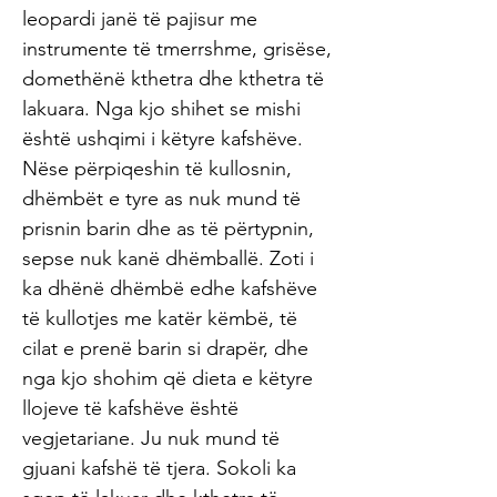
leopardi janë të pajisur me
instrumente të tmerrshme, grisëse,
domethënë kthetra dhe kthetra të
lakuara. Nga kjo shihet se mishi
është ushqimi i këtyre kafshëve.
Nëse përpiqeshin të kullosnin,
dhëmbët e tyre as nuk mund të
prisnin barin dhe as të përtypnin,
sepse nuk kanë dhëmballë. Zoti i
ka dhënë dhëmbë edhe kafshëve
të kullotjes me katër këmbë, të
cilat e prenë barin si drapër, dhe
nga kjo shohim që dieta e këtyre
llojeve të kafshëve është
vegjetariane. Ju nuk mund të
gjuani kafshë të tjera. Sokoli ka