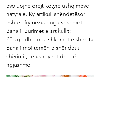
evoluojnë drejt këtyre ushqimeve
natyrale. Ky artikull shëndetësor
është i frymëzuar nga shkrimet
Bahá'í. Burimet e artikullit:
Përzgjedhje nga shkrimet e shenjta
Bahá'í mbi temën e shëndetit,
shërimit, të ushqyerit dhe të
ngjashme
Abono buletinin