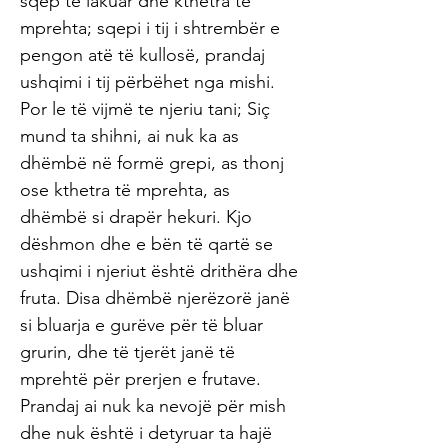
sqep të lakuar dhe kthetra të
mprehta; sqepi i tij i shtrembër e
pengon atë të kullosë, prandaj
ushqimi i tij përbëhet nga mishi.
Por le të vijmë te njeriu tani; Siç
mund ta shihni, ai nuk ka as
dhëmbë në formë grepi, as thonj
ose kthetra të mprehta, as
dhëmbë si drapër hekuri. Kjo
dëshmon dhe e bën të qartë se
ushqimi i njeriut është drithëra dhe
fruta. Disa dhëmbë njerëzorë janë
si bluarja e gurëve për të bluar
grurin, dhe të tjerët janë të
mprehtë për prerjen e frutave.
Prandaj ai nuk ka nevojë për mish
dhe nuk është i detyruar ta hajë