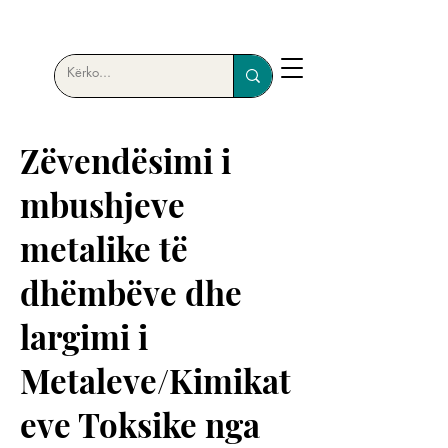
Zëvendësimi i
mbushjeve
metalike të
dhëmbëve dhe
largimi i
Metaleve/Kimikat
eve Toksike nga