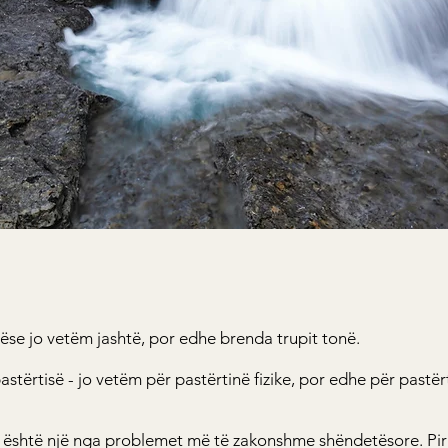
izëse jo vetëm jashtë, por edhe brenda trupit tonë.
pastërtisë - jo vetëm për pastërtinë fizike, por edhe për pastër
it është një nga problemet më të zakonshme shëndetësore. Pi