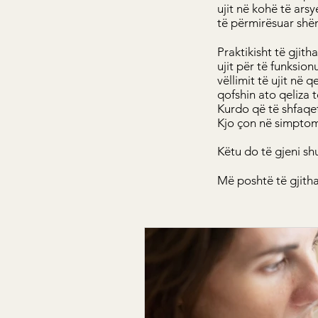
ujit në kohë të ar
të përmirësuar shën
Praktikisht të gjit
ujit për të funksion
vëllimit të ujit në q
qofshin ato qeliza 
Kurdo që të shfaqet
Kjo çon në simpto
Këtu do të gjeni sh
Më poshtë të gjitha 