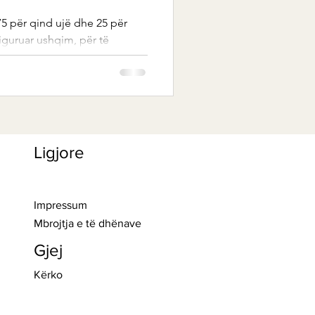
75 për qind ujë dhe 25 për
siguruar ushqim, për të
...
Ligjore
>> Regjistro
Impressum
Mbrojtja e të dhënave
Gjej
Kërko