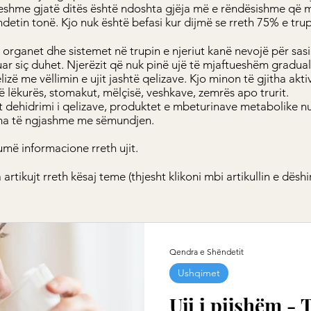
syeshme gjatë ditës është ndoshta gjëja më e rëndësishme që
detin tonë. Kjo nuk është befasi kur dijmë se rreth 75% e trup
ha organet dhe sistemet në trupin e njeriut kanë nevojë për sas
uar siç duhet. Njerëzit që nuk pinë ujë të mjaftueshëm graduali
elizë me vëllimin e ujit jashtë qelizave. Kjo minon të gjitha akti
të lëkurës, stomakut, mëlçisë, veshkave, zemrës apo trurit.
 dehidrimi i qelizave, produktet e mbeturinave metabolike nu
ma të ngjashme me sëmundjen.
umë informacione rreth ujit.
artikujt rreth kësaj teme (thjesht klikoni mbi artikullin e dëshi
Qendra e Shëndetit
Ushqimet
Uji i pijshëm - 