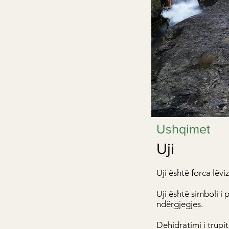
Ushqimet
Uji
Uji është forca lëv
Uji është simboli i 
ndërgjegjes.
Dehidratimi i trup