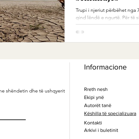
Trupi i njeriut përbëhet nga 
qind lëndë e ngurtë. Për të 
eliminuar mbeturinat dhe për
Informacione
Rreth nesh
me shëndetin dhe të ushqyerit
Ekipi ynë
Autorët tanë
Këshilla të specializuara
Kontakti
Arkivi i buletinit