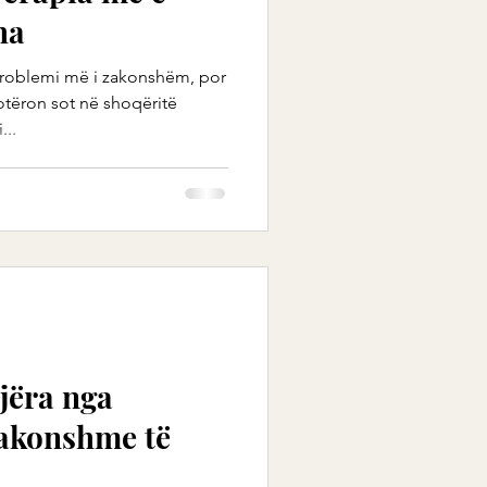
ha
problemi më i zakonshëm, por
otëron sot në shoqëritë
...
jëra nga
zakonshme të