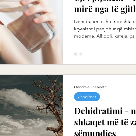
mirë nga të gjit
Dehidratimi është ndoshta 
kryesisht i panjohur që mbiz
moderne. Alkooli, kafeja, çaji
Qendra e Shëndetit
Ushqimet
Dehidratimi - n
shkaqet më të 
sëmundjes