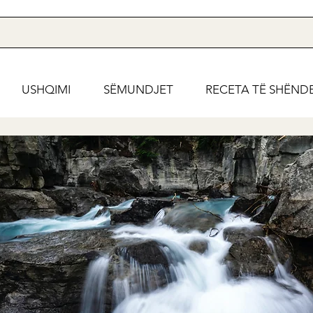
USHQIMI
SËMUNDJET
RECETA TË SHËND