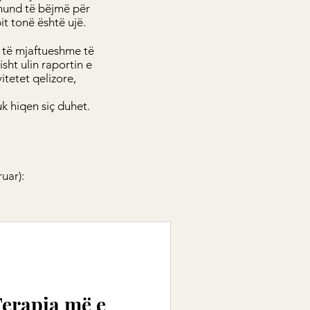
 mund të bëjmë për
it tonë është ujë.
i të mjaftueshme të
sht ulin raportin e
vitetet qelizore,
k hiqen siç duhet.
ruar):
Terapia më e