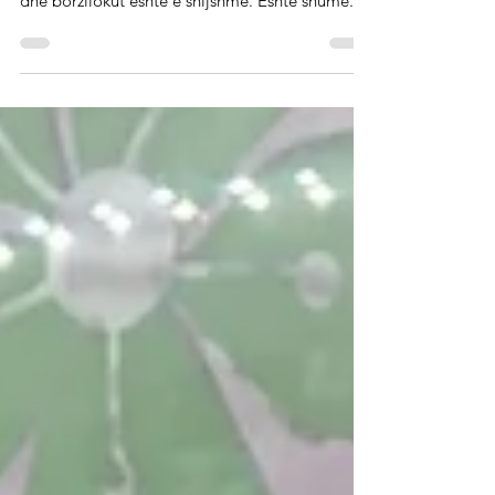
Kjo sallatë krokante, ekzotike e bërë nga
kastraveci, ananasi, filizat e mungës, koriandrit
dhe borzilokut është e shijshme. Është shumë...