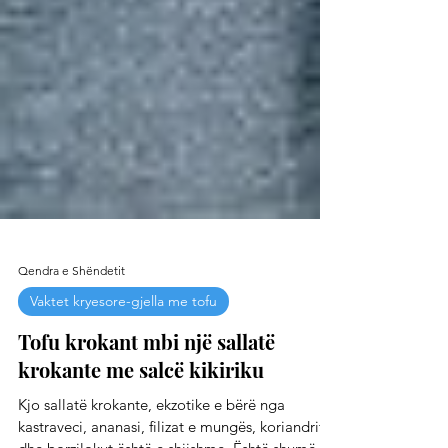
Qendra e Shëndetit
Vaktet kryesore-gjella me tofu
Tofu krokant mbi një sallatë
krokante me salcë kikiriku