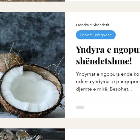
Qendra e Shëndetit
Lëndë ushqyese
Yndyra e ngopur
shëndetshme!
Yndyrnat e ngopura ende kon
ndërsa yndyrnat e pangopur
djemtë e mirë. Besohet...