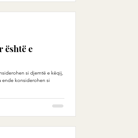
 është e
siderohen si djemtë e këqij,
a ende konsiderohen si