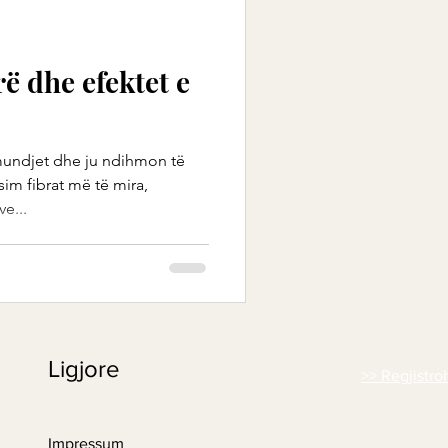
ë dhe efektet e
mundjet dhe ju ndihmon të
im fibrat më të mira,
ve...
Ligjore
>> Regjistro
Impressum