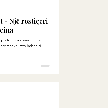
t - Një rostiçeri
teina
a apo të papërpunuara - kanë
a, aromatike. Ato hahen si