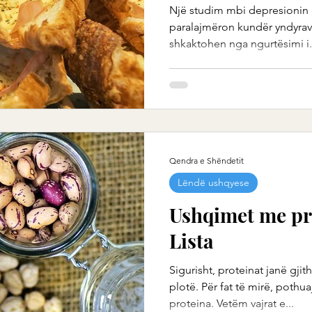
Një studim mbi depresionin 
paralajmëron kundër yndyrave 
shkaktohen nga ngurtësimi i.
Qendra e Shëndetit
Lëndë ushqyese
Ushqimet me pro
Lista
Sigurisht, proteinat janë gji
plotë. Për fat të mirë, pot
proteina. Vetëm vajrat e...