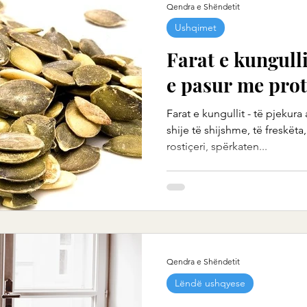
Qendra e Shëndetit
Ushqimet
Farat e kungulli
e pasur me pro
Farat e kungullit - të pjekur
shije të shijshme, të freskët
rostiçeri, spërkaten...
Qendra e Shëndetit
Lëndë ushqyese