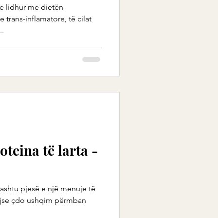
e lidhur me dietën
trans-inflamatore, të cilat
..
teina të larta -
thashtu pjesë e një menuje të
huajse çdo ushqim përmban