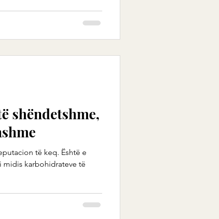
të shëndetshme,
mshme
reputacion të keq. Është e
 midis karbohidrateve të