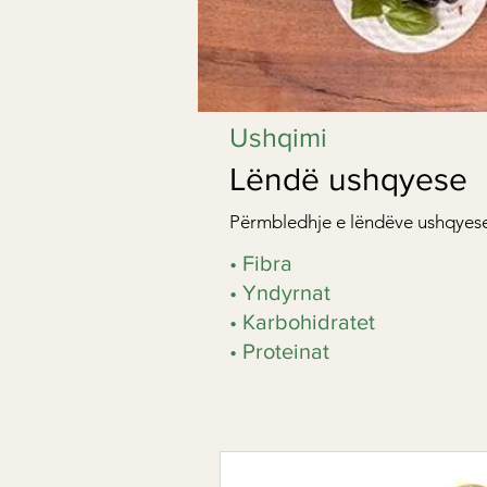
Ushqimi
Lëndë ushqyese
Përmbledhje e lëndëve ushqyese 
• Fibra
• Yndyrnat
• Karbohidratet
• Proteinat