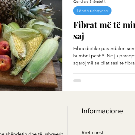
Qendra e Shëndetit
Lëndë ushqyese
Fibrat më të mir
saj
Fibra dietike parandalon së
humbni peshë. Ne ju paraqes
sqarojmë se cilat sasi të fibra
Informacione
Rreth nesh
me shëndetin dhe të ushqyerit