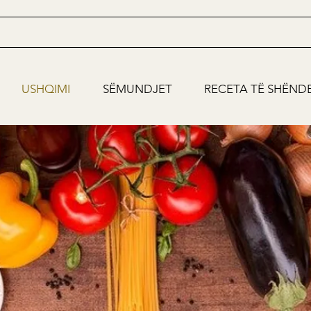
USHQIMI
SËMUNDJET
RECETA TË SHËND