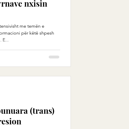
rnave nxisin
tensivisht me temën e
formacioni për këtë shpesh
 E...
unuara (trans)
resion