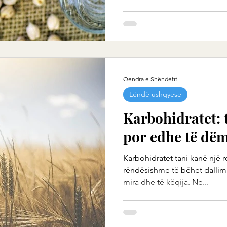
Qendra e Shëndetit
Lëndë ushqyese
Karbohidratet: 
por edhe të dë
Karbohidratet tani kanë një 
rëndësishme të bëhet dallimi
mira dhe të këqija. Ne...