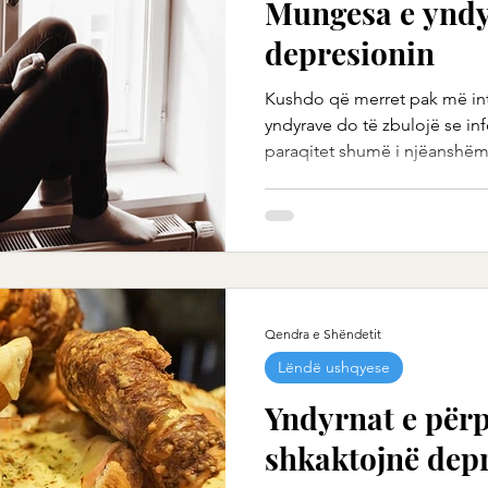
Mungesa e yndy
depresionin
Kushdo që merret pak më in
yndyrave do të zbulojë se in
paraqitet shumë i njëanshëm.
Qendra e Shëndetit
Lëndë ushqyese
Yndyrnat e përp
shkaktojnë dep