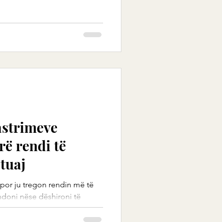
pastrimeve
rë rendi të
tuaj
rupor ju tregon rendin më të
hdoni nëse dëshironi të