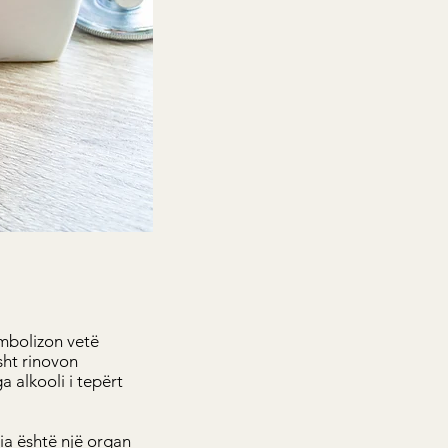
imbolizon vetë
sht rinovon
 alkooli i tepërt
ia është një organ