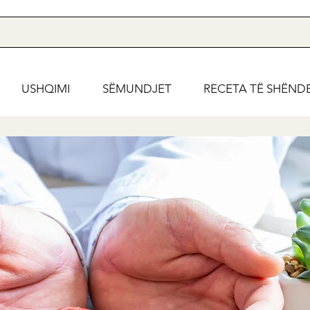
USHQIMI
SËMUNDJET
RECETA TË SHËND