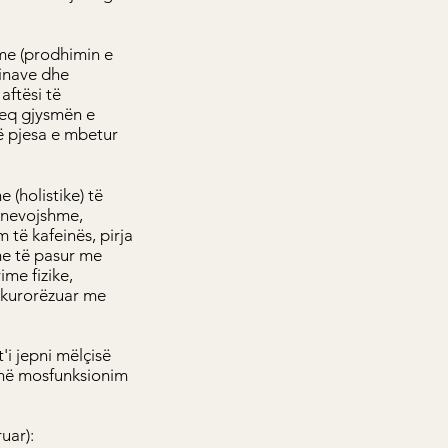
hme (prodhimin e
minave dhe
aftësi të
heq gjysmën e
që pjesa e mbetur
(holistike) të
panevojshme,
 të kafeinës, pirja
me të pasur me
ime fizike,
 kurorëzuar me
'i jepni mëlçisë
ë në mosfunksionim
uar):