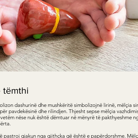
 tëmthi
izon dashurinë dhe mushkëritë simbolizojnë lirinë, mëlçia s
për pavdekësinë dhe rilindjen. Thjesht sepse mëlçia vazhdimi
t vetëm nëse nuk është dëmtuar në mënyrë të pakthyeshme nga
ërta.
të pastroj gjakun nga gjithçka që është e papërdorshme. Mëlç