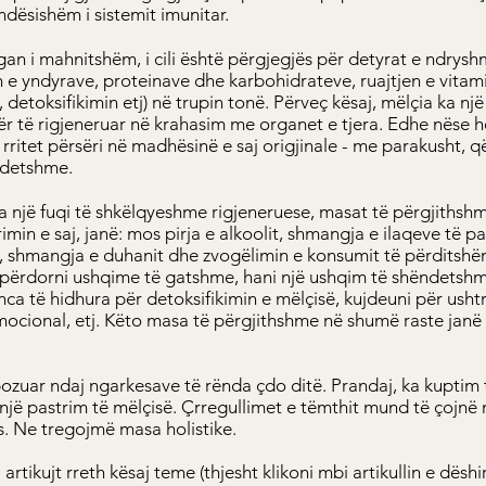
ndësishëm i sistemit imunitar.
gan i mahnitshëm, i cili është përgjegjës për detyrat e ndrys
 e yndyrave, proteinave dhe karbohidrateve, ruajtjen e vita
etoksifikimin etj) në trupin tonë. Përveç kësaj, mëlçia ka një 
r të rigjeneruar në krahasim me organet e tjera. Edhe nëse 
 rritet përsëri në madhësinë e saj origjinale - me parakusht, 
ndetshme.
një fuqi të shkëlqyeshme rigjeneruese, masat të përgjithshme 
in e saj, janë: mos pirja e alkoolit, shmangja e ilaqeve të 
t, shmangja e duhanit dhe zvogëlimin e konsumit të përditshëm
os përdorni ushqime të gatshme, hani një ushqim të shëndetsh
ca të hidhura për detoksifikimin e mëlçisë, kujdeuni për ushtr
mocional, etj. Këto masa të përgjithshme në shumë raste janë
ozuar ndaj ngarkesave të rënda çdo ditë. Prandaj, ka kuptim t
një pastrim të mëlçisë. Çrregullimet e tëmthit mund të çojn
ës. Ne tregojmë masa holistike.
artikujt rreth kësaj teme (thjesht klikoni mbi artikullin e dëshir