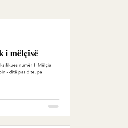
k i mëlçisë
ksifikues numër 1. Mëlçia
in - ditë pas dite, pa