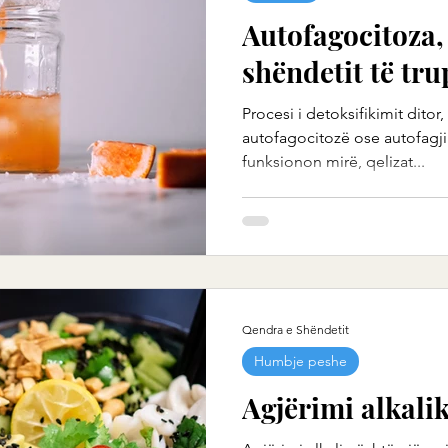
Autofagocitoza,
shëndetit të tru
Procesi i detoksifikimit ditor
autofagocitozë ose autofagji
funksionon mirë, qelizat...
Qendra e Shëndetit
Humbje peshe
Agjërimi alkali