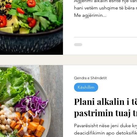
Agjërimi alkalin është një var
hani vetëm ushqime të bëra n
Me agjërimin...
Qendra e Shëndetit
Këshillim
Plani alkalin i 
pastrimin tuaj 
Pavarësisht nëse jeni duke kr
deacidifikimin apo detoksifik