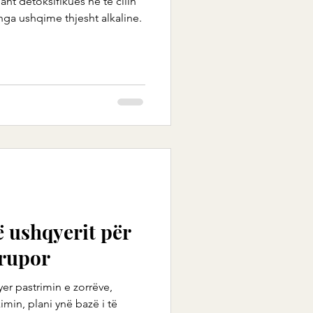
iant detoksifikues në të cilin
ga ushqime thjesht alkaline.
të ushqyerit për
trupor
yer pastrimin e zorrëve,
imin, plani ynë bazë i të