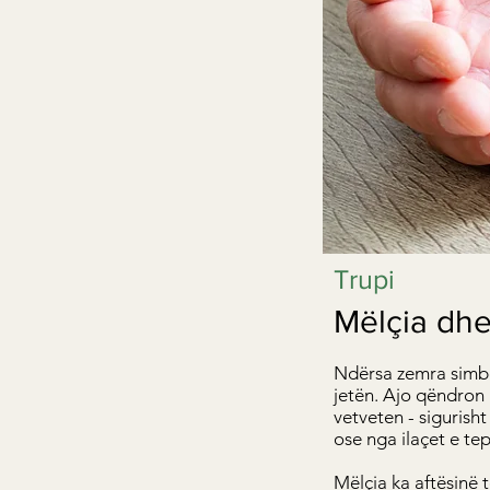
Trupi
Mëlçia dhe
Ndërsa zemra simbol
jetën. Ajo qëndron 
vetveten - sigurish
ose nga ilaçet e tep
Mëlçia ka aftësinë 