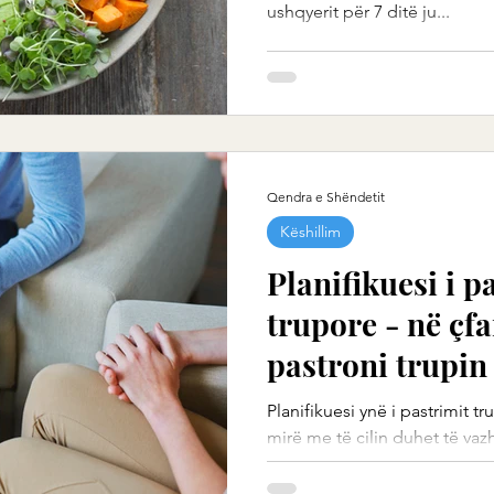
ushqyerit për 7 ditë ju...
Qendra e Shëndetit
Këshillim
Planifikuesi i 
trupore - në çfa
pastroni trupin 
Planifikuesi ynë i pastrimit t
mirë me të cilin duhet të vaz
kryeni disa metoda...