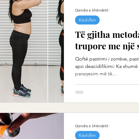
Qendra e Shëndetit
Këshillim
Të gjitha metod
trupore me një 
Qoftë pastrimi i zorrëve, past
apo deacidifikimi: Ka shumë
paraqesim më të...
Qendra e Shëndetit
Këshillim