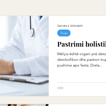
Qendra e Shëndetit
Trupi
Pastrimi holisti
Mëlçia është organi ynë deto
detoksifikon dhe pastron trup
pushime apo festa. Dieta...