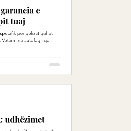
 garancia e
pit tuaj
, specifik për qelizat quhet
. Vetëm me autofagji që
k: udhëzimet